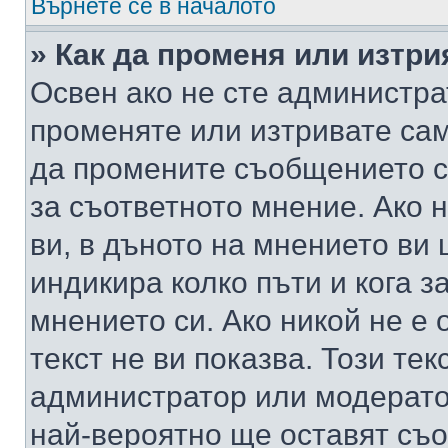
Върнете се в началото
» Как да променя или изтр
Освен ако не сте администра
променяте или изтривате са
да промените съобщението с
за съответното мнение. Ако 
ви, в дъното на мнението ви 
индикира колко пъти и кога 
мнението си. Ако никой не е 
текст не ви показва. Този тек
администратор или модерато
най-вероятно ще оставят съ