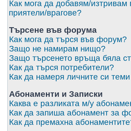
Как мога да добавям/изтривам 
приятели/врагове?
Търсене във форума
Как мога да търся във форум?
Защо не намирам нищо?
Защо търсенето връща бяла ст
Как да търся потребители?
Как да намеря личните си теми
Абонаменти и Записки
Каква е разликата м/у абонаме
Как да запиша абонамент за ф
Как да премахна абонаментите