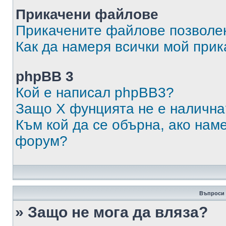
Прикачени файлове
Прикачените файлове позволен
Как да намеря всички мой при
phpBB 3
Кой е написал phpBB3?
Защо X фунцията не е налична
Към кой да се обърна, ако нам
форум?
Въпроси 
» Защо не мога да вляза?