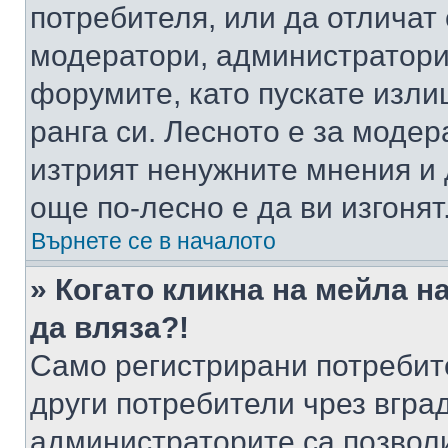
потребителя, или да отличат
модератори, администратори 
форумите, като пускате изли
ранга си. Лесното е за моде
изтрият ненужните мнения и 
още по-лесно е да ви изгонят
Върнете се в началото
» Когато кликна на мейла н
да вляза?!
Само регистрирани потребит
други потребители чрез вгра
администраторите са позволи