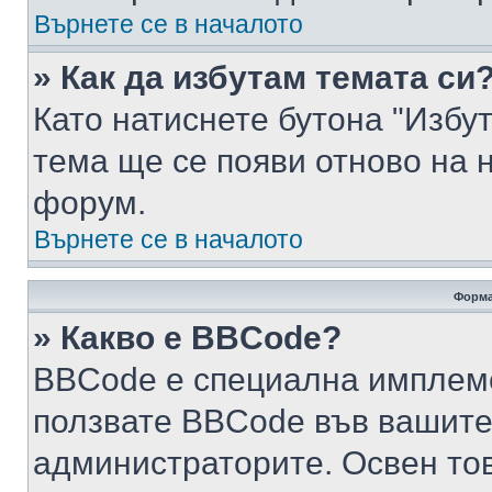
Върнете се в началото
» Как да избутам темата си
Като натиснете бутона "Избут
тема ще се появи отново на 
форум.
Върнете се в началото
Форма
» Какво е BBCode?
BBCode е специална имплем
ползвате BBCode във вашите
администраторите. Освен то