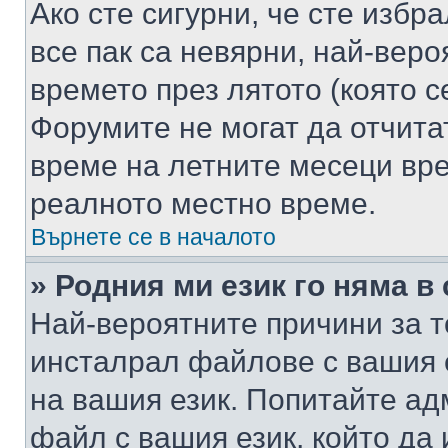
Ако сте сигурни, че сте избр
все пак са невярни, най-вер
времето през лятото (която с
Форумите не могат да отчитат
време на летните месеци вре
реалното местно време.
Върнете се в началото
» Родния ми език го няма в
Най-вероятните причини за т
инсталрал файлове с вашия 
на вашия език. Попитайте а
файл с вашия език, който да 