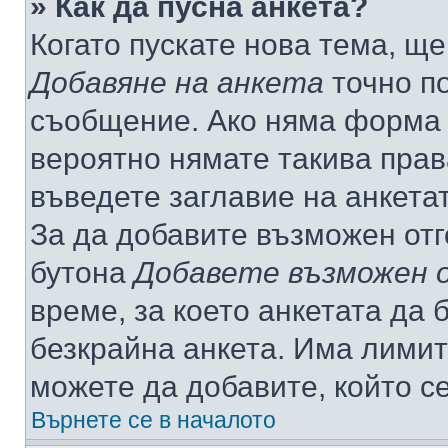
» Как да пусна анкета?
Когато пускате нова тема, щ
Добавяне на анкета
точно по
съобщение. Ако няма форма з
вероятно нямате такива прав
въведете заглавие на анкета
За да добавите възможен отг
бутона
Добавете възможен 
време, за което анкетата да 
безкрайна анкета. Има лимит
можете да добавите, който с
Върнете се в началото