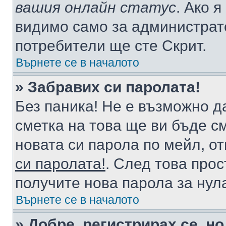
вашия онлайн статус
. Ако 
видимо само за администрато
потребители ще сте Скрит.
Върнете се в началото
» Забравих си паролата!
Без паника! Не е възможно да
сметка на това ще ви бъде с
новата си парола по мейл, о
си паролата!
. След това про
получите нова парола за нул
Върнете се в началото
» Добре, регистрирах се, но