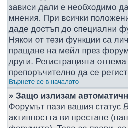
зависи дали е необходимо да 
мнения. При всички положени
даде достъп до специални фу
Някои от тези функции са ли
пращане на мейл през форума
други. Регистрацията отнема
препоръчително да се регист
Върнете се в началото
» Защо излизам автоматич
Форумът пази вашия статус
В
активността ви престане (нап