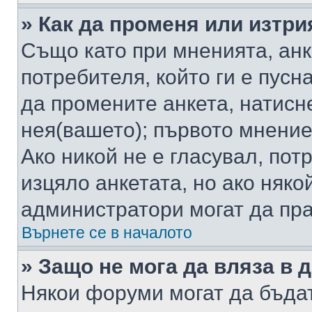
» Как да променя или изтри
Също като при мненията, анк
потребителя, който ги е пусн
да промените анкета, натисн
нея(вашето); първото мнение
Ако никой не е гласувал, по
изцяло анкетата, но ако няко
администратори могат да пр
Върнете се в началото
» Защо не мога да вляза в
Някои форуми могат да бъда