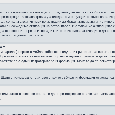
ко те са правилни, тогава едно от следните две неща може би се е слу
 регистрацията тогава трябва да следвате инструкциите, които са ви из
е да се налага всички нови регистрации да бъдат активирани или лично о
али е необходима активация на потребителя. В случай, че активацията 
дна от основните причини, поради които се използва активация е да се 
йствие от администраторите.
а?!
и парола (сверете с мейла, който сте получили при регистрация) или пот
ормална практика на натоварени форуми е администраторите да изтрива
вържете се с администраторите за информация. Можете да се регистрират
н в Щатите, изискващ от сайтовете, които събират информация от хора по
или името с което се опитвате да се регистрирате е вече заето/забран
.
 които запомнят вашата регистрация и ви поддържат включен.