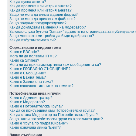
Как да пусна анкета?
Как да променя или изтрия анкета?
Как да променя или изтрия анкета?
Защо не мога да вляза в даден форум?
Защо не мога да прикачвам файлове?
Защо получих предупреждение?
Как да докладвам за мнения на модератор?
За какво служи бутона “Запази” в дъното на страницата за публикуване
Защо мнението ми трябва да бъде одобрявано?
Как да избутам темата си?
Форматиране и видове теми
Какво е BBCode?
Мога ли да ползвам HTML?
Какво са Smilies?
Мога ли да прилагам картинки към съобщенията си?
Какво е ГЛОБАЛНО СЪОБЩЕНИЕ?
Какво е Съобщение?
Какво е Важна Тема?
Какво е Заключена тема?
Какво означават иконите на темите?
Потребителски нива и групи
Какво е Администратор?
Какво е Модератор?
Какво е Потребителска Група?
Как да се присъединя към Потребителска група?
Как да стана Модератор на Потребителска Група?
Защо някои потребителски групи са в различен цвят?
Какво е “група по подразбиране”?
Какво означава линка “Екип”?
Лични съобщения