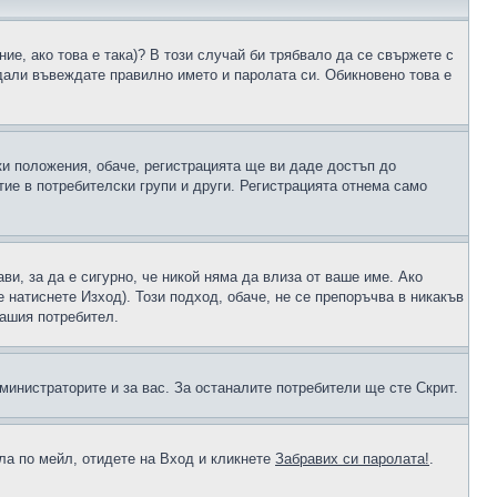
ие, ако това е така)? В този случай би трябвало да се свържете с
 дали въвеждате правилно името и паролата си. Обикновено това е
ки положения, обаче, регистрацията ще ви даде достъп до
ие в потребителски групи и други. Регистрацията отнема само
ави, за да е сигурно, че никой няма да влиза от ваше име. Ако
е натиснете Изход). Този подход, обаче, не се препоръчва в никакъв
вашия потребител.
министраторите и за вас. За останалите потребители ще сте Скрит.
ола по мейл, отидете на Вход и кликнете
Забравих си паролата!
.