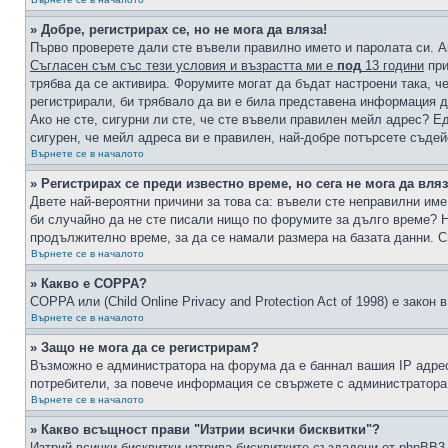
» Добре, регистрирах се, но не мога да вляза!
Първо проверете дали сте въвели правилно името и паролата си. А
Съгласен съм със тези условия и възрастта ми е
под
13 години
при
трябва да се активира. Форумите могат да бъдат настроени така, ч
регистрирали, би трябвало да ви е била представена информация д
Ако не сте, сигурни ли сте, че сте въвели правилен мейл адрес? Е
сигурен, че мейл адреса ви е правилен, най-добре потърсете съде
Върнете се в началото
» Регистрирах се преди известно време, но сега не мога да вляз
Двете най-вероятни причини за това са: въвели сте неправилни име 
би случайно да не сте писали нищо по форумите за дълго време? Н
продължително време, за да се намали размера на базата данни. С
Върнете се в началото
» Какво е COPPA?
COPPA или (Child Online Privacy and Protection Act of 1998) е зако
Върнете се в началото
» Защо не мога да се регистрирам?
Възможно е администратора на форума да е баннал вашия IP адрес 
потребители, за повече информация се свържете с администратора
Върнете се в началото
» Какво всъщност прави "Изтрии всички бисквитки"?
Изтрий всички бисквитки изтрива бисквитките създадени от phpBB3