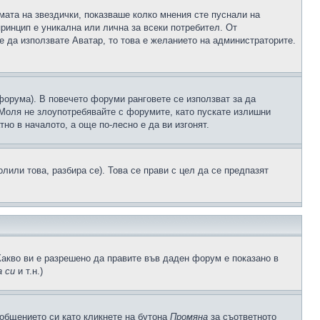
рмата на звездички, показваше колко мнения сте пуснали на
принцип е уникална или лична за всеки потребител. От
е да използвате Аватар, то това е желанието на администраторите.
 форума). В повечето форуми ранговете се използват за да
 Моля не злоупотребявайте с форумите, като пускате излишни
но в началото, а още по-лесно е да ви изгонят.
или това, разбира се). Това се прави с цел да се предпазят
Какво ви е разрешено да правите във даден форум е показано в
 си
и т.н.)
общението си като кликнете на бутона
Промяна
за съответното