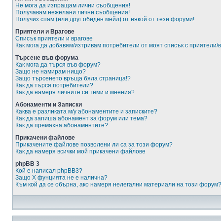
Не мога да изпращам лични съобщения!
Получавам нежелани лични съобщения!
Получих спам (или друг обиден мейл) от някой от тези форуми!
Приятели и Врагове
Списък приятели и врагове
Как мога да добавям/изтривам потребители от моят списък с приятели/
Търсене във форума
Как мога да търся във форум?
Защо не намирам нищо?
Защо търсенето връща бяла страница!?
Как да търся потребители?
Как да намеря личните си теми и мнения?
Абонаменти и Записки
Каква е разликата м/у абонаментите и записките?
Как да запиша абонамент за форум или тема?
Как да премахна абонаментите?
Прикачени файлове
Прикачените файлове позволени ли са за този форум?
Как да намеря всички мой прикачени файлове
phpBB 3
Кой е написал phpBB3?
Защо X фунцията не е налична?
Към кой да се обърна, ако намеря нелегални материали на този форум