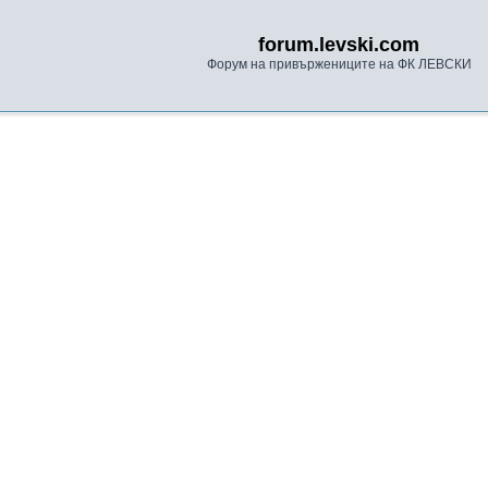
forum.levski.com
Форум на привържениците на ФК ЛЕВСКИ