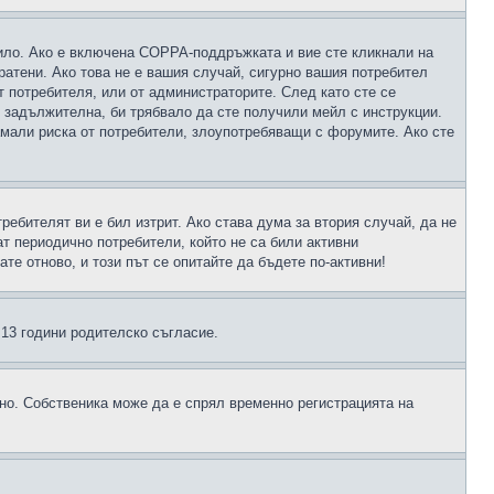
чило. Ако е включена COPPA-поддръжката и вие сте кликнали на
пратени. Ако това не е вашия случай, сигурно вашия потребител
т потребителя, или от администраторите. След като сте се
е задължителна, би трябвало да сте получили мейл с инструкции.
намали риска от потребители, злоупотребяващи с форумите. Ако сте
ребителят ви е бил изтрит. Ако става дума за втория случай, да не
т периодично потребители, който не са били активни
е отново, и този път се опитайте да бъдете по-активни!
д 13 години родителско съгласие.
ено. Собственика може да е спрял временно регистрацията на