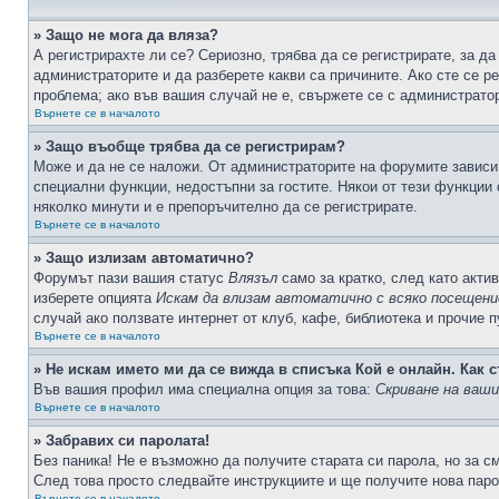
» Защо не мога да вляза?
А регистрирахте ли се? Сериозно, трябва да се регистрирате, за да
администраторите и да разберете какви са причините. Ако сте се р
проблема; ако във вашия случай не е, свържете се с администрато
Върнете се в началото
» Защо въобще трябва да се регистрирам?
Може и да не се наложи. От администраторите на форумите зависи 
специални функции, недостъпни за гостите. Някои от тези функции
няколко минути и е препоръчително да се регистрирате.
Върнете се в началото
» Защо излизам автоматично?
Форумът пази вашия статус
Влязъл
само за кратко, след като актив
изберете опцията
Искам да влизам автоматично с всяко посещени
случай ако ползвате интернет от клуб, кафе, библиотека и прочие 
Върнете се в началото
» Не искам името ми да се вижда в списъка Кой е онлайн. Как с
Във вашия профил има специална опция за това:
Скриване на ваш
Върнете се в началото
» Забравих си паролата!
Без паника! Не е възможно да получите старата си парола, но за с
След това просто следвайте инструкциите и ще получите нова паро
Върнете се в началото