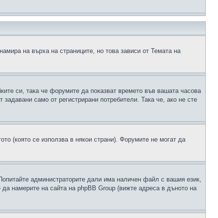
намира на върха на страниците, но това зависи от Темата на
йките си, така че форумите да показват времето във вашата часова
 задавани само от регистрирани потребители. Така че, ако не сте
ото (която се използва в някои страни). Форумите не могат да
 Попитайте администраторите дали има наличен файл с вашия език,
 да намерите на сайта на phpBB Group (вижте адреса в дъното на