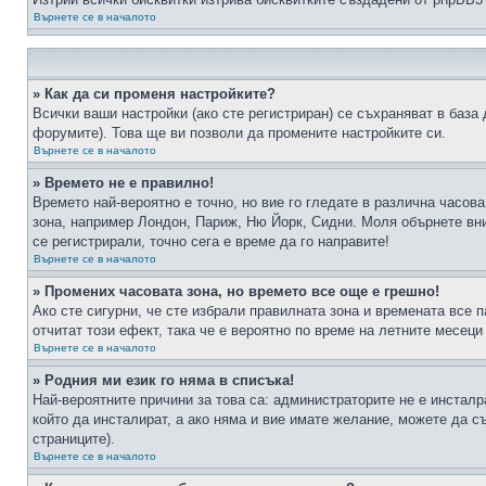
Върнете се в началото
» Как да си променя настройките?
Всички ваши настройки (ако сте регистриран) се съхраняват в база 
форумите). Това ще ви позволи да промените настройките си.
Върнете се в началото
» Времето не е правилно!
Времето най-вероятно е точно, но вие го гледате в различна часов
зона, например Лондон, Париж, Ню Йорк, Сидни. Моля обърнете вним
се регистрирали, точно сега е време да го направите!
Върнете се в началото
» Промених часовата зона, но времето все още е грешно!
Ако сте сигурни, че сте избрали правилната зона и времената все п
отчитат този ефект, така че е вероятно по време на летните месеци
Върнете се в началото
» Родния ми език го няма в списъка!
Най-вероятните причини за това са: администраторите не е инстал
който да инсталират, а ако няма и вие имате желание, можете да 
страниците).
Върнете се в началото