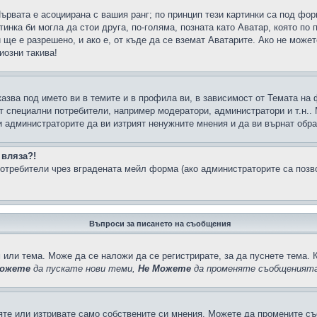
Първата е асоциирана с вашия ранг; по принцип тези картинки са под фо
инка би могла да стои друга, по-голяма, позната като Аватар, която по 
е е разрешено, и ако е, от къде да се вземат Аватарите. Ако не может
иозни такива!
казва под името ви в темите и в профила ви, в зависимост от Темата на
ат специални потребители, например модератори, администратори и т.н..
и администраторите да ви изтрият ненужните мнения и да ви върнат обрат
 вляза?!
отребители чрез вградената мейл форма (ако администраторите са позвол
Въпроси за писането на съобщения
 или тема. Може да се наложи да се регистрирате, за да пуснете тема. 
ожете
да пускате нови теми,
Не Можете
да променяте съобщенията
яте или изтривате само собствените си мнения. Можете да промените съ