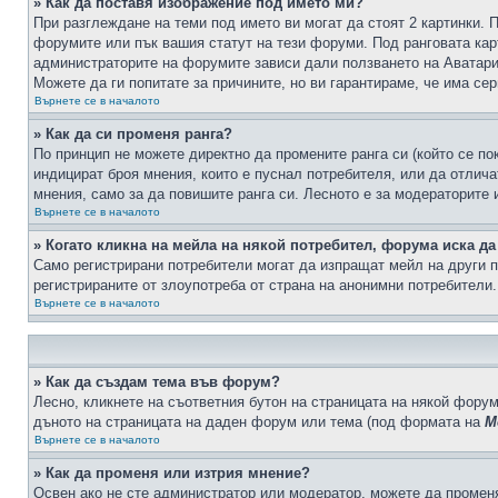
» Как да поставя изображение под името ми?
При разглеждане на теми под името ви могат да стоят 2 картинки. 
форумите или пък вашия статут на тези форуми. Под ранговата карт
администраторите на форумите зависи дали ползването на Аватари щ
Можете да ги попитате за причините, но ви гарантираме, че има сер
Върнете се в началото
» Как да си променя ранга?
По принцип не можете директно да промените ранга си (който се по
индицират броя мнения, които е пуснал потребителя, или да отлич
мнения, само за да повишите ранга си. Лесното е за модераторите 
Върнете се в началото
» Когато кликна на мейла на някой потребител, форума иска да
Само регистрирани потребители могат да изпращат мейл на други п
регистрираните от злоупотреба от страна на анонимни потребители.
Върнете се в началото
» Как да създам тема във форум?
Лесно, кликнете на съответния бутон на страницата на някой форум
дъното на страницата на даден форум или тема (под формата на
М
Върнете се в началото
» Как да променя или изтрия мнение?
Освен ако не сте администратор или модератор, можете да промен