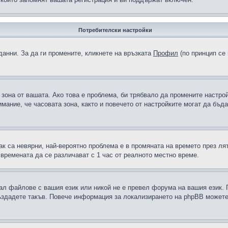
Потребителски настройки
данни. За да ги промените, кликнете на връзката
Профил
(по принцип се 
а зона от вашата. Ако това е проблема, би трябвало да промените настро
ание, че часовата зона, както и повечето от настройките могат да бъдат
ак са невярни, най-вероятно проблема е в промяната на времето през лят
 времената да се различават с 1 час от реалното местно време.
рал файлове с вашия език или никой не е превел форума на вашия език.
създадете такъв. Повече информация за локализирането на phpBB можете