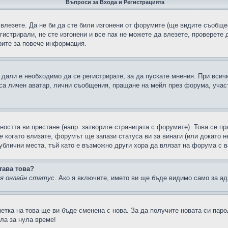
Въпроси за Входа и Регистрацията
 влезете. Да не би да сте били изгонени от форумите (ще видите съобщен
егистрирали, не сте изгонени и все пак не можете да влезете, проверете
рите за повече информация.
дали е необходимо да се регистрирате, за да пускате мнения. При всич
 са личен аватар, лични съобщения, пращане на мейл през форума, участ
ността ви престане (напр. затворите страницата с форумите). Това се пр
е
когато влизате, форумът ще запази статуса ви за винаги (или докато н
публични места, тъй като е възможно други хора да влязат на форума с 
тава това?
ия онлайн статус
. Ако я включите, името ви ще бъде видимо само за ад
метка на това ще ви бъде сменена с нова. За да получите новата си пар
ла за нула време!