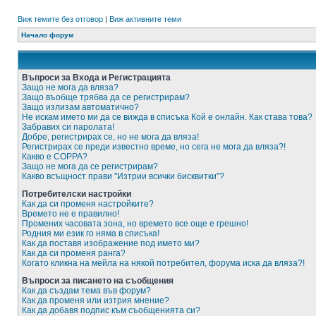
Виж темите без отговор
|
Виж активните теми
Начало форум
Въпроси за Входа и Регистрацията
Защо не мога да вляза?
Защо въобще трябва да се регистрирам?
Защо излизам автоматично?
Не искам името ми да се вижда в списъка Кой е онлайн. Как става това?
Забравих си паролата!
Добре, регистрирах се, но не мога да вляза!
Регистрирах се преди известно време, но сега не мога да вляза?!
Какво е COPPA?
Защо не мога да се регистрирам?
Какво всъщност прави "Изтрии всички бисквитки"?
Потребителски настройки
Как да си променя настройките?
Времето не е правилно!
Промених часовата зона, но времето все още е грешно!
Родния ми език го няма в списъка!
Как да поставя изображение под името ми?
Как да си променя ранга?
Когато кликна на мейла на някой потребител, форума иска да вляза?!
Въпроси за писането на съобщения
Как да създам тема във форум?
Как да променя или изтрия мнение?
Как да добавя подпис към съобщенията си?