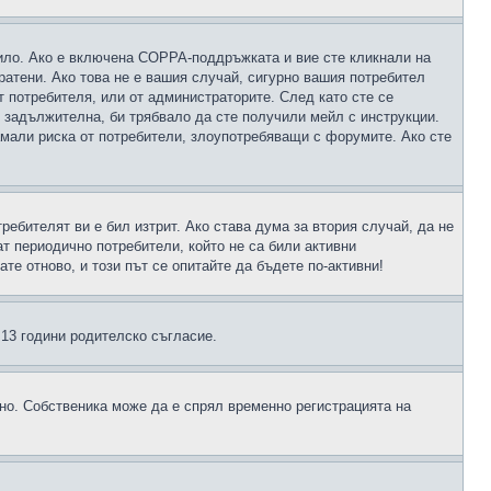
чило. Ако е включена COPPA-поддръжката и вие сте кликнали на
пратени. Ако това не е вашия случай, сигурно вашия потребител
т потребителя, или от администраторите. След като сте се
е задължителна, би трябвало да сте получили мейл с инструкции.
намали риска от потребители, злоупотребяващи с форумите. Ако сте
ребителят ви е бил изтрит. Ако става дума за втория случай, да не
т периодично потребители, който не са били активни
е отново, и този път се опитайте да бъдете по-активни!
д 13 години родителско съгласие.
ено. Собственика може да е спрял временно регистрацията на