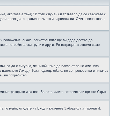
ие, ако това е така)? В този случай би трябвало да се свържете с
 дали въвеждате правилно името и паролата си. Обикновено това е
ки положения, обаче, регистрацията ще ви даде достъп до
ие в потребителски групи и други. Регистрацията отнема само
ави, за да е сигурно, че никой няма да влиза от ваше име. Ако
е натиснете Изход). Този подход, обаче, не се препоръчва в никакъв
вашия потребител.
министраторите и за вас. За останалите потребители ще сте Скрит.
ола по мейл, отидете на Вход и кликнете
Забравих си паролата!
.