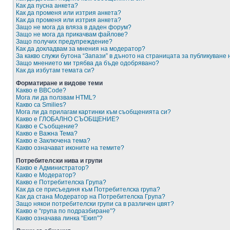
Как да пусна анкета?
Как да променя или изтрия анкета?
Как да променя или изтрия анкета?
Защо не мога да вляза в даден форум?
Защо не мога да прикачвам файлове?
Защо получих предупреждение?
Как да докладвам за мнения на модератор?
За какво служи бутона “Запази” в дъното на страницата за публикуване
Защо мнението ми трябва да бъде одобрявано?
Как да избутам темата си?
Форматиране и видове теми
Какво е BBCode?
Мога ли да ползвам HTML?
Какво са Smilies?
Мога ли да прилагам картинки към съобщенията си?
Какво е ГЛОБАЛНО СЪОБЩЕНИЕ?
Какво е Съобщение?
Какво е Важна Тема?
Какво е Заключена тема?
Какво означават иконите на темите?
Потребителски нива и групи
Какво е Администратор?
Какво е Модератор?
Какво е Потребителска Група?
Как да се присъединя към Потребителска група?
Как да стана Модератор на Потребителска Група?
Защо някои потребителски групи са в различен цвят?
Какво е “група по подразбиране”?
Какво означава линка “Екип”?