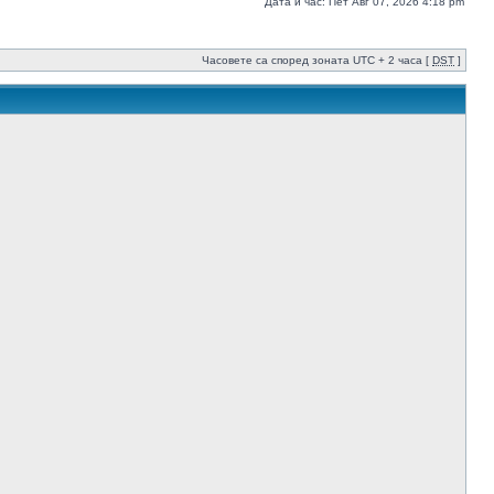
Дата и час: Пет Авг 07, 2026 4:18 pm
Часовете са според зоната UTC + 2 часа [
DST
]