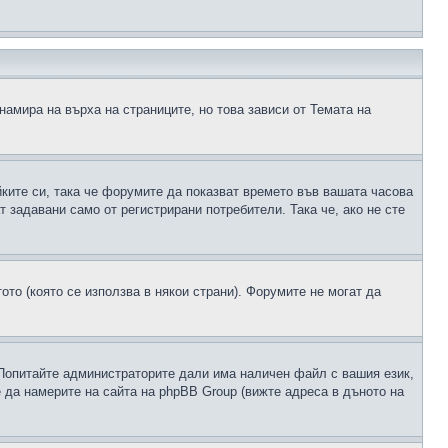
намира на върха на страниците, но това зависи от Темата на
йките си, така че форумите да показват времето във вашата часова
 задавани само от регистрирани потребители. Така че, ако не сте
ото (която се използва в някои страни). Форумите не могат да
 Попитайте администраторите дали има наличен файл с вашия език,
 да намерите на сайта на phpBB Group (вижте адреса в дъното на