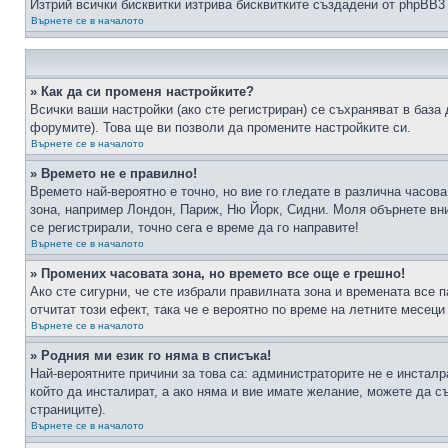
Изтрий всички бисквитки изтрива бисквитките създадени от phpBB3
Върнете се в началото
» Как да си променя настройките?
Всички ваши настройки (ако сте регистриран) се съхраняват в база 
форумите). Това ще ви позволи да промените настройките си.
Върнете се в началото
» Времето не е правилно!
Времето най-вероятно е точно, но вие го гледате в различна часов
зона, например Лондон, Париж, Ню Йорк, Сидни. Моля обърнете вним
се регистрирали, точно сега е време да го направите!
Върнете се в началото
» Промених часовата зона, но времето все още е грешно!
Ако сте сигурни, че сте избрали правилната зона и времената все п
отчитат този ефект, така че е вероятно по време на летните месеци
Върнете се в началото
» Родния ми език го няма в списъка!
Най-вероятните причини за това са: администраторите не е инстал
който да инсталират, а ако няма и вие имате желание, можете да 
страниците).
Върнете се в началото