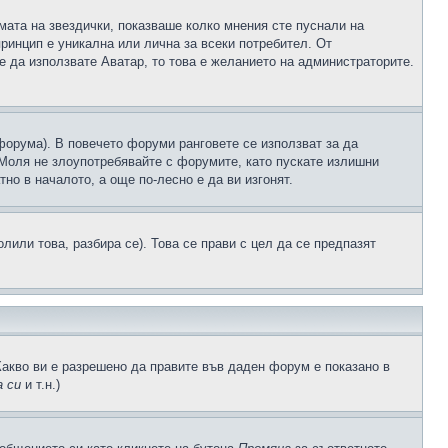
рмата на звездички, показваше колко мнения сте пуснали на
принцип е уникална или лична за всеки потребител. От
е да използвате Аватар, то това е желанието на администраторите.
 форума). В повечето форуми ранговете се използват за да
 Моля не злоупотребявайте с форумите, като пускате излишни
но в началото, а още по-лесно е да ви изгонят.
или това, разбира се). Това се прави с цел да се предпазят
Какво ви е разрешено да правите във даден форум е показано в
 си
и т.н.)