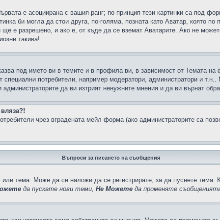
Първата е асоциирана с вашия ранг; по принцип тези картинки са под фо
инка би могла да стои друга, по-голяма, позната като Аватар, която по 
е е разрешено, и ако е, от къде да се вземат Аватарите. Ако не может
иозни такива!
казва под името ви в темите и в профила ви, в зависимост от Темата на
ат специални потребители, например модератори, администратори и т.н..
и администраторите да ви изтрият ненужните мнения и да ви върнат обрат
 вляза?!
отребители чрез вградената мейл форма (ако администраторите са позвол
Въпроси за писането на съобщения
 или тема. Може да се наложи да се регистрирате, за да пуснете тема. 
ожете
да пускате нови теми,
Не Можете
да променяте съобщенията