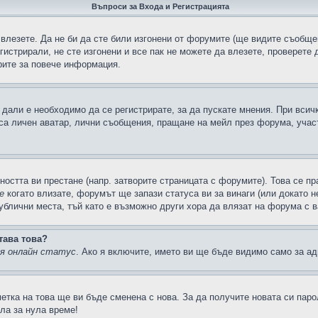
Въпроси за Входа и Регистрацията
 влезете. Да не би да сте били изгонени от форумите (ще видите съобщен
егистрирали, не сте изгонени и все пак не можете да влезете, проверете
рите за повече информация.
дали е необходимо да се регистрирате, за да пускате мнения. При всич
 са личен аватар, лични съобщения, пращане на мейл през форума, участ
ността ви престане (напр. затворите страницата с форумите). Това се пр
е
когато влизате, форумът ще запази статуса ви за винаги (или докато н
публични места, тъй като е възможно други хора да влязат на форума с 
тава това?
ия онлайн статус
. Ако я включите, името ви ще бъде видимо само за ад
метка на това ще ви бъде сменена с нова. За да получите новата си пар
ла за нула време!