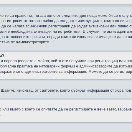
ко те са правилни, тогава едно от следните две неща може би се е слу
 регистрацията тогава трябва да следвате инструкциите, които са ви из
е да се налага всички нови регистрации да бъдат активирани или лично о
али е необходима активация на потребителя. В случай, че активацията 
дна от основните причини, поради които се използва активация е да се 
йствие от администраторите.
а?!
и парола (сверете с мейла, който сте получили при регистрация) или пот
ормална практика на натоварени форуми е администраторите да изтрива
вържете се с администраторите за информация. Можете да се регистрират
н в Щатите, изискващ от сайтовете, които събират информация от хора по
или името с което се опитвате да се регистрирате е вече заето/забран
.