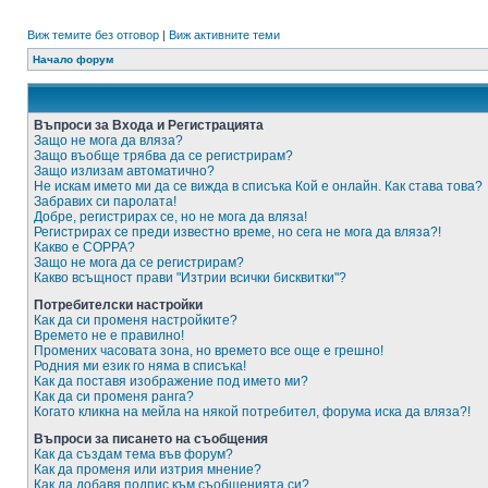
Виж темите без отговор
|
Виж активните теми
Начало форум
Въпроси за Входа и Регистрацията
Защо не мога да вляза?
Защо въобще трябва да се регистрирам?
Защо излизам автоматично?
Не искам името ми да се вижда в списъка Кой е онлайн. Как става това?
Забравих си паролата!
Добре, регистрирах се, но не мога да вляза!
Регистрирах се преди известно време, но сега не мога да вляза?!
Какво е COPPA?
Защо не мога да се регистрирам?
Какво всъщност прави "Изтрии всички бисквитки"?
Потребителски настройки
Как да си променя настройките?
Времето не е правилно!
Промених часовата зона, но времето все още е грешно!
Родния ми език го няма в списъка!
Как да поставя изображение под името ми?
Как да си променя ранга?
Когато кликна на мейла на някой потребител, форума иска да вляза?!
Въпроси за писането на съобщения
Как да създам тема във форум?
Как да променя или изтрия мнение?
Как да добавя подпис към съобщенията си?