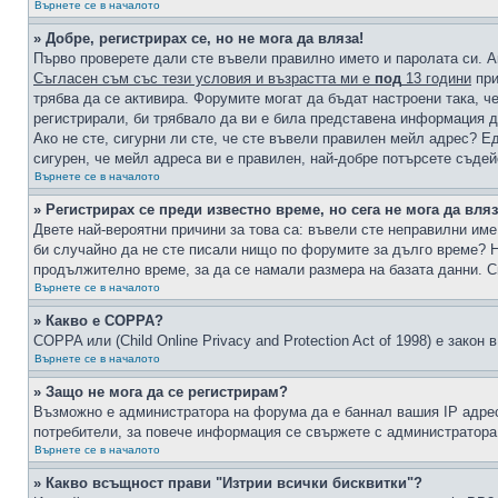
Върнете се в началото
» Добре, регистрирах се, но не мога да вляза!
Първо проверете дали сте въвели правилно името и паролата си. А
Съгласен съм със тези условия и възрастта ми е
под
13 години
при
трябва да се активира. Форумите могат да бъдат настроени така, ч
регистрирали, би трябвало да ви е била представена информация д
Ако не сте, сигурни ли сте, че сте въвели правилен мейл адрес? Е
сигурен, че мейл адреса ви е правилен, най-добре потърсете съде
Върнете се в началото
» Регистрирах се преди известно време, но сега не мога да вляз
Двете най-вероятни причини за това са: въвели сте неправилни име 
би случайно да не сте писали нищо по форумите за дълго време? Н
продължително време, за да се намали размера на базата данни. С
Върнете се в началото
» Какво е COPPA?
COPPA или (Child Online Privacy and Protection Act of 1998) е зако
Върнете се в началото
» Защо не мога да се регистрирам?
Възможно е администратора на форума да е баннал вашия IP адрес 
потребители, за повече информация се свържете с администратора
Върнете се в началото
» Какво всъщност прави "Изтрии всички бисквитки"?