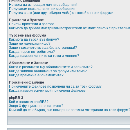
Лични съобщения
Не мога да изпращам лични съобщения!
Получавам нежелани лични съобщения!
Получих спам (или друг обиден мейл) от някой от тези форуми!
Приятели и Врагове
Списък приятели и врагове
Как мога да добавям/изтривам потребители от моят списък с приятели/
Търсене във форума
Как мога да търся във форум?
Защо не намирам нищо?
Защо търсенето връща бяла страница!?
Как да търся потребители?
Как да намеря личните си теми и мнения?
Абонаменти и Записки
Каква е разликата м/у абонаментите и записките?
Как да запиша абонамент за форум или тема?
Как да премахна абонаментите?
Прикачени файлове
Прикачените файлове позволени ли са за този форум?
Как да намеря всички мой прикачени файлове
phpBB 3
Кой е написал phpBB3?
Защо X фунцията не е налична?
Към кой да се обърна, ако намеря нелегални материали на този форум