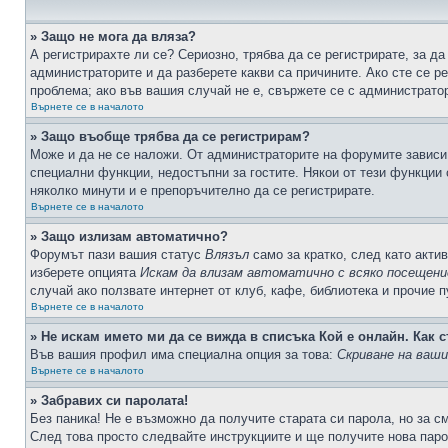
» Защо не мога да вляза?
А регистрирахте ли се? Сериозно, трябва да се регистрирате, за да
администраторите и да разберете какви са причините. Ако сте се р
проблема; ако във вашия случай не е, свържете се с администрато
Върнете се в началото
» Защо въобще трябва да се регистрирам?
Може и да не се наложи. От администраторите на форумите зависи 
специални функции, недостъпни за гостите. Някои от тези функции
няколко минути и е препоръчително да се регистрирате.
Върнете се в началото
» Защо излизам автоматично?
Форумът пази вашия статус
Влязъл
само за кратко, след като актив
изберете опцията
Искам да влизам автоматично с всяко посещени
случай ако ползвате интернет от клуб, кафе, библиотека и прочие 
Върнете се в началото
» Не искам името ми да се вижда в списъка Кой е онлайн. Как с
Във вашия профил има специална опция за това:
Скриване на ваш
Върнете се в началото
» Забравих си паролата!
Без паника! Не е възможно да получите старата си парола, но за с
След това просто следвайте инструкциите и ще получите нова паро