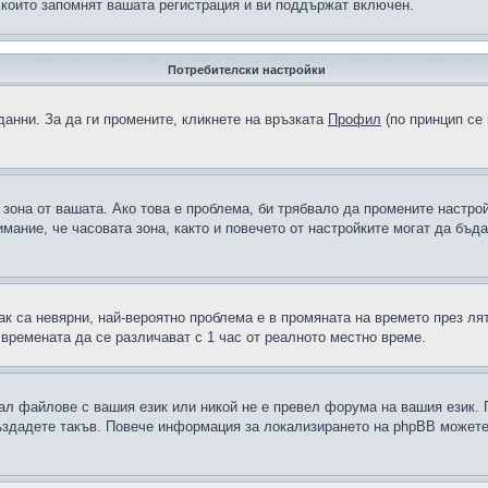
 които запомнят вашата регистрация и ви поддържат включен.
Потребителски настройки
данни. За да ги промените, кликнете на връзката
Профил
(по принцип се 
а зона от вашата. Ако това е проблема, би трябвало да промените настро
ание, че часовата зона, както и повечето от настройките могат да бъдат
ак са невярни, най-вероятно проблема е в промяната на времето през лят
 времената да се различават с 1 час от реалното местно време.
рал файлове с вашия език или никой не е превел форума на вашия език.
създадете такъв. Повече информация за локализирането на phpBB можете