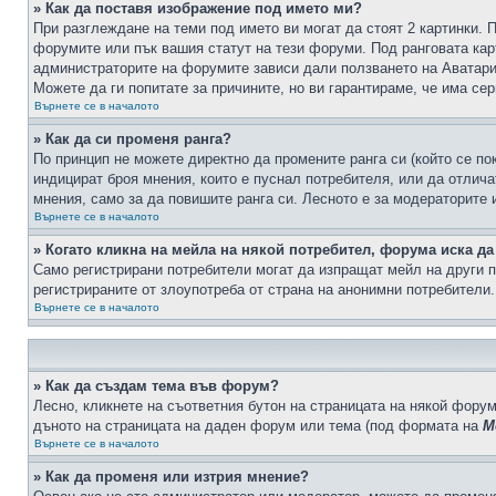
» Как да поставя изображение под името ми?
При разглеждане на теми под името ви могат да стоят 2 картинки. 
форумите или пък вашия статут на тези форуми. Под ранговата карт
администраторите на форумите зависи дали ползването на Аватари щ
Можете да ги попитате за причините, но ви гарантираме, че има сер
Върнете се в началото
» Как да си променя ранга?
По принцип не можете директно да промените ранга си (който се по
индицират броя мнения, които е пуснал потребителя, или да отлич
мнения, само за да повишите ранга си. Лесното е за модераторите 
Върнете се в началото
» Когато кликна на мейла на някой потребител, форума иска да
Само регистрирани потребители могат да изпращат мейл на други п
регистрираните от злоупотреба от страна на анонимни потребители.
Върнете се в началото
» Как да създам тема във форум?
Лесно, кликнете на съответния бутон на страницата на някой форум
дъното на страницата на даден форум или тема (под формата на
М
Върнете се в началото
» Как да променя или изтрия мнение?