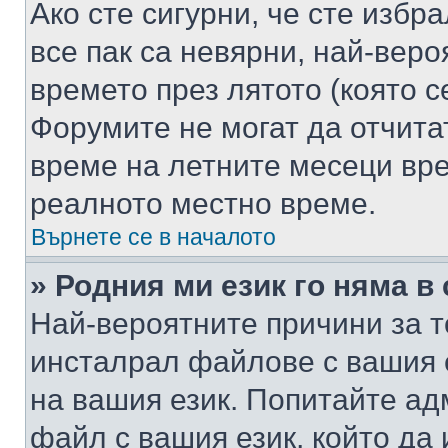
Ако сте сигурни, че сте избр
все пак са невярни, най-вер
времето през лятото (която с
Форумите не могат да отчитат
време на летните месеци вре
реалното местно време.
Върнете се в началото
» Родния ми език го няма в
Най-вероятните причини за т
инсталрал файлове с вашия 
на вашия език. Попитайте а
файл с вашия език, който да 