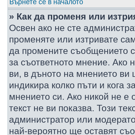
Върнете се в началото
» Как да променя или изтр
Освен ако не сте администра
променяте или изтривате са
да промените съобщението с
за съответното мнение. Ако 
ви, в дъното на мнението ви 
индикира колко пъти и кога 
мнението си. Ако никой не е 
текст не ви показва. Този тек
администратор или модерато
най-вероятно ще оставят съ