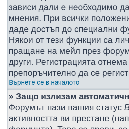
зависи дали е необходимо да 
мнения. При всички положени
даде достъп до специални фу
Някои от тези функции са ли
пращане на мейл през форума
други. Регистрацията отнема
препоръчително да се регист
Върнете се в началото
» Защо излизам автоматич
Форумът пази вашия статус
В
активността ви престане (нап