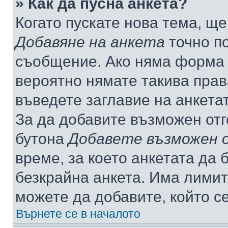
» Как да пусна анкета?
Когато пускате нова тема, щ
Добавяне на анкета
точно по
съобщение. Ако няма форма з
вероятно нямате такива прав
въведете заглавие на анкета
За да добавите възможен отг
бутона
Добавете възможен 
време, за което анкетата да 
безкрайна анкета. Има лимит
можете да добавите, който с
Върнете се в началото