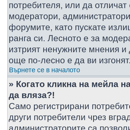
потребителя, или да отличат
модератори, администратори 
форумите, като пускате изли
ранга си. Лесното е за моде
изтрият ненужните мнения и 
още по-лесно е да ви изгонят
Върнете се в началото
» Когато кликна на мейла н
да вляза?!
Само регистрирани потребит
други потребители чрез вгра
администраторите са позволи