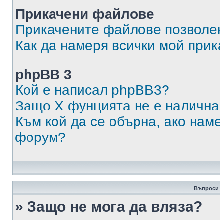
Прикачени файлове
Прикачените файлове позволен
Как да намеря всички мой при
phpBB 3
Кой е написал phpBB3?
Защо X фунцията не е налична
Към кой да се обърна, ако нам
форум?
Въпроси 
» Защо не мога да вляза?