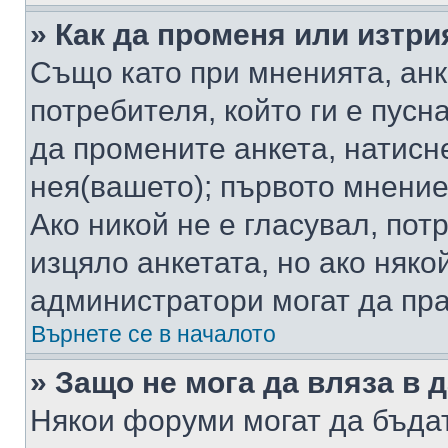
» Как да променя или изтри
Също като при мненията, анк
потребителя, който ги е пусн
да промените анкета, натисн
нея(вашето); първото мнение
Ако никой не е гласувал, по
изцяло анкетата, но ако няко
администратори могат да пр
Върнете се в началото
» Защо не мога да вляза в
Някои форуми могат да бъда