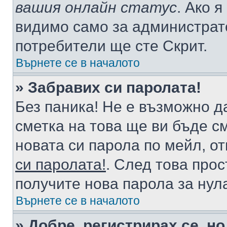
вашия онлайн статус
. Ако 
видимо само за администрато
потребители ще сте Скрит.
Върнете се в началото
» Забравих си паролата!
Без паника! Не е възможно да
сметка на това ще ви бъде с
новата си парола по мейл, о
си паролата!
. След това про
получите нова парола за нул
Върнете се в началото
» Добре, регистрирах се, но