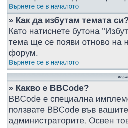
Върнете се в началото
» Как да избутам темата си
Като натиснете бутона "Избут
тема ще се появи отново на 
форум.
Върнете се в началото
Форма
» Какво е BBCode?
BBCode е специална имплем
ползвате BBCode във вашите
администраторите. Освен то