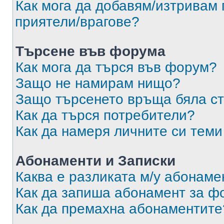
Как мога да добавям/изтривам 
приятели/врагове?
Търсене във форума
Как мога да търся във форум?
Защо не намирам нищо?
Защо търсенето връща бяла ст
Как да търся потребители?
Как да намеря личните си теми
Абонаменти и Записки
Каква е разликата м/у абонаме
Как да запиша абонамент за ф
Как да премахна абонаментите