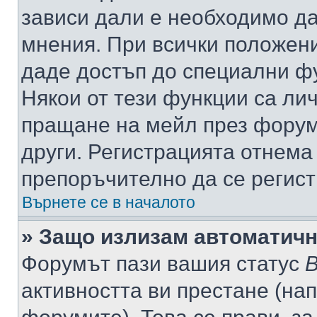
зависи дали е необходимо да 
мнения. При всички положени
даде достъп до специални фу
Някои от тези функции са ли
пращане на мейл през форума
други. Регистрацията отнема
препоръчително да се регист
Върнете се в началото
» Защо излизам автоматич
Форумът пази вашия статус
В
активността ви престане (нап