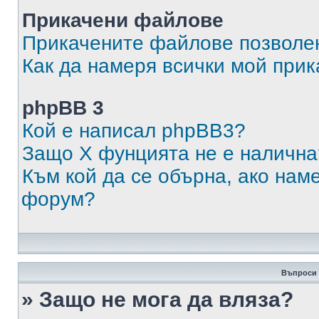
Прикачени файлове
Прикачените файлове позволен
Как да намеря всички мой при
phpBB 3
Кой е написал phpBB3?
Защо X фунцията не е налична
Към кой да се обърна, ако нам
форум?
Въпроси 
» Защо не мога да вляза?