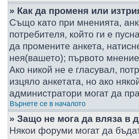
» Как да променя или изтри
Също като при мненията, анк
потребителя, който ги е пусн
да промените анкета, натисн
нея(вашето); първото мнение
Ако никой не е гласувал, по
изцяло анкетата, но ако няко
администратори могат да пр
Върнете се в началото
» Защо не мога да вляза в
Някои форуми могат да бъда