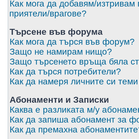
Как мога да добавям/изтривам 
приятели/врагове?
Търсене във форума
Как мога да търся във форум?
Защо не намирам нищо?
Защо търсенето връща бяла ст
Как да търся потребители?
Как да намеря личните си теми
Абонаменти и Записки
Каква е разликата м/у абонаме
Как да запиша абонамент за ф
Как да премахна абонаментите