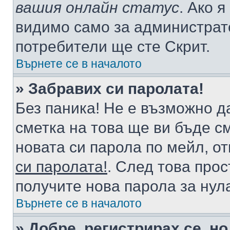
вашия онлайн статус
. Ако 
видимо само за администрато
потребители ще сте Скрит.
Върнете се в началото
» Забравих си паролата!
Без паника! Не е възможно да
сметка на това ще ви бъде с
новата си парола по мейл, о
си паролата!
. След това про
получите нова парола за нул
Върнете се в началото
» Добре, регистрирах се, но