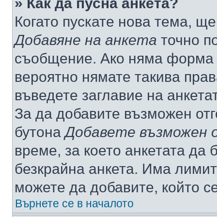
» Как да пусна анкета?
Когато пускате нова тема, щ
Добавяне на анкета
точно по
съобщение. Ако няма форма з
вероятно нямате такива прав
въведете заглавие на анкета
За да добавите възможен отг
бутона
Добавете възможен 
време, за което анкетата да 
безкрайна анкета. Има лимит
можете да добавите, който с
Върнете се в началото