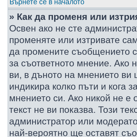
Върнете се в началото
» Как да променя или изтр
Освен ако не сте администра
променяте или изтривате са
да промените съобщението с
за съответното мнение. Ако 
ви, в дъното на мнението ви 
индикира колко пъти и кога 
мнението си. Ако никой не е 
текст не ви показва. Този тек
администратор или модерато
най-вероятно ще оставят съ