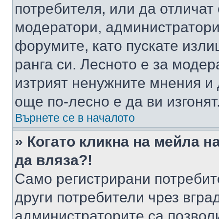
потребителя, или да отличат
модератори, администратори 
форумите, като пускате изли
ранга си. Лесното е за моде
изтрият ненужните мнения и 
още по-лесно е да ви изгонят
Върнете се в началото
» Когато кликна на мейла н
да вляза?!
Само регистрирани потребит
други потребители чрез вгра
администраторите са позволи