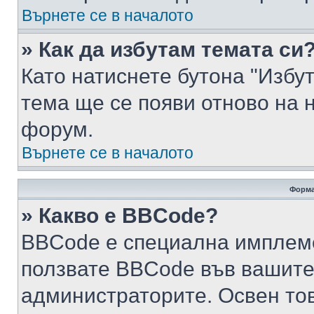
Върнете се в началото
» Как да избутам темата си
Като натиснете бутона "Избут
тема ще се появи отново на 
форум.
Върнете се в началото
Форма
» Какво е BBCode?
BBCode е специална имплем
ползвате BBCode във вашите
администраторите. Освен то