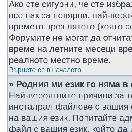
Ако сте сигурни, че сте избр
все пак са невярни, най-вер
времето през лятото (която с
Форумите не могат да отчитат
време на летните месеци вре
реалното местно време.
Върнете се в началото
» Родния ми език го няма в
Най-вероятните причини за т
инсталрал файлове с вашия 
на вашия език. Попитайте а
файл с вашия език, който да 