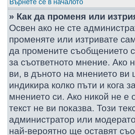
Върнете се в началото
» Как да променя или изтр
Освен ако не сте администра
променяте или изтривате са
да промените съобщението с
за съответното мнение. Ако 
ви, в дъното на мнението ви 
индикира колко пъти и кога 
мнението си. Ако никой не е 
текст не ви показва. Този тек
администратор или модерато
най-вероятно ще оставят съ