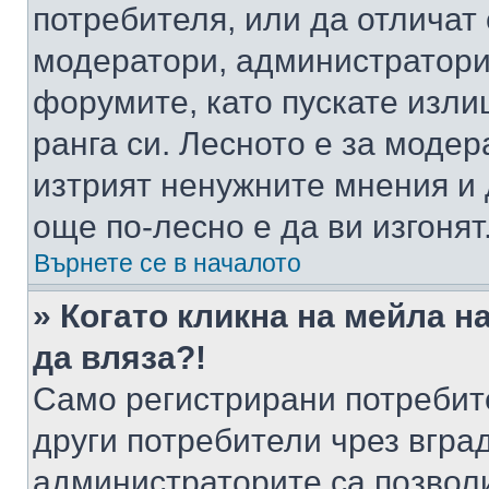
потребителя, или да отличат
модератори, администратори 
форумите, като пускате изли
ранга си. Лесното е за моде
изтрият ненужните мнения и 
още по-лесно е да ви изгонят
Върнете се в началото
» Когато кликна на мейла н
да вляза?!
Само регистрирани потребит
други потребители чрез вгра
администраторите са позволи