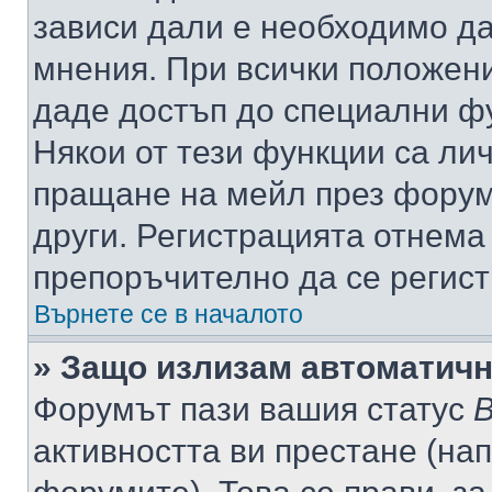
зависи дали е необходимо да 
мнения. При всички положени
даде достъп до специални фу
Някои от тези функции са ли
пращане на мейл през форума
други. Регистрацията отнема
препоръчително да се регист
Върнете се в началото
» Защо излизам автоматич
Форумът пази вашия статус
В
активността ви престане (нап