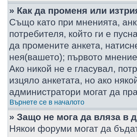
» Как да променя или изтри
Също като при мненията, анк
потребителя, който ги е пусн
да промените анкета, натисн
нея(вашето); първото мнение
Ако никой не е гласувал, по
изцяло анкетата, но ако няко
администратори могат да пр
Върнете се в началото
» Защо не мога да вляза в
Някои форуми могат да бъда