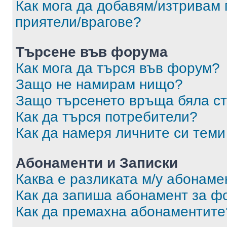
Как мога да добавям/изтривам 
приятели/врагове?
Търсене във форума
Как мога да търся във форум?
Защо не намирам нищо?
Защо търсенето връща бяла ст
Как да търся потребители?
Как да намеря личните си теми
Абонаменти и Записки
Каква е разликата м/у абонаме
Как да запиша абонамент за ф
Как да премахна абонаментите