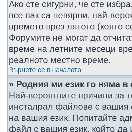
Ако сте сигурни, че сте избр
все пак са невярни, най-вер
времето през лятото (която с
Форумите не могат да отчитат
време на летните месеци вре
реалното местно време.
Върнете се в началото
» Родния ми език го няма в
Най-вероятните причини за т
инсталрал файлове с вашия 
на вашия език. Попитайте а
файл с вашия език, който да 