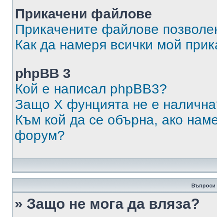
Прикачени файлове
Прикачените файлове позволен
Как да намеря всички мой при
phpBB 3
Кой е написал phpBB3?
Защо X фунцията не е налична
Към кой да се обърна, ако нам
форум?
Въпроси 
» Защо не мога да вляза?