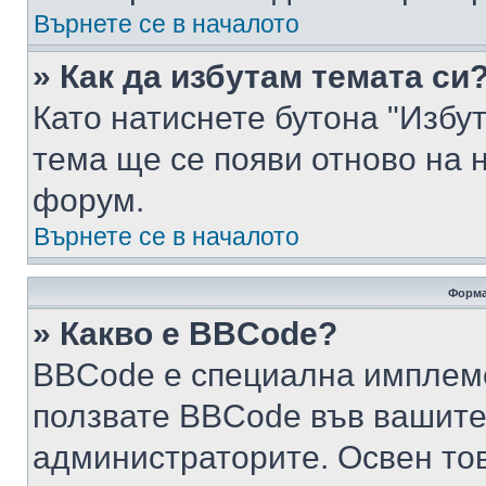
Върнете се в началото
» Как да избутам темата си
Като натиснете бутона "Избут
тема ще се появи отново на 
форум.
Върнете се в началото
Форма
» Какво е BBCode?
BBCode е специална имплем
ползвате BBCode във вашите
администраторите. Освен то