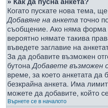
» Как да пусна анкета?
Когато пускате нова тема, щ
Добавяне на анкета
точно по
съобщение. Ако няма форма з
вероятно нямате такива прав
въведете заглавие на анкета
За да добавите възможен отг
бутона
Добавете възможен 
време, за което анкетата да 
безкрайна анкета. Има лимит
можете да добавите, който с
Върнете се в началото