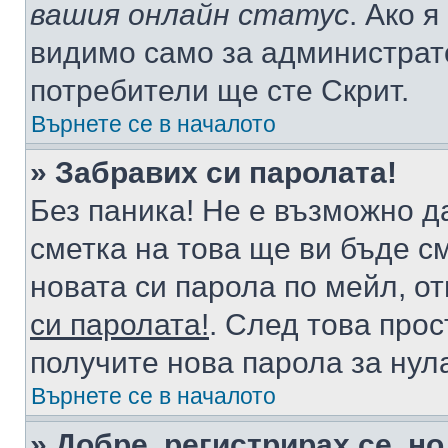
вашия онлайн статус
. Ако 
видимо само за администрато
потребители ще сте Скрит.
Върнете се в началото
» Забравих си паролата!
Без паника! Не е възможно да
сметка на това ще ви бъде с
новата си парола по мейл, о
си паролата!
. След това про
получите нова парола за нул
Върнете се в началото
» Добре, регистрирах се, но