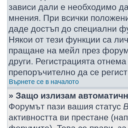
зависи дали е необходимо да 
мнения. При всички положени
даде достъп до специални фу
Някои от тези функции са ли
пращане на мейл през форума
други. Регистрацията отнема
препоръчително да се регист
Върнете се в началото
» Защо излизам автоматич
Форумът пази вашия статус
В
активността ви престане (нап