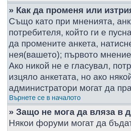
» Как да променя или изтри
Също като при мненията, анк
потребителя, който ги е пусн
да промените анкета, натисн
нея(вашето); първото мнение
Ако никой не е гласувал, по
изцяло анкетата, но ако няко
администратори могат да пр
Върнете се в началото
» Защо не мога да вляза в
Някои форуми могат да бъда