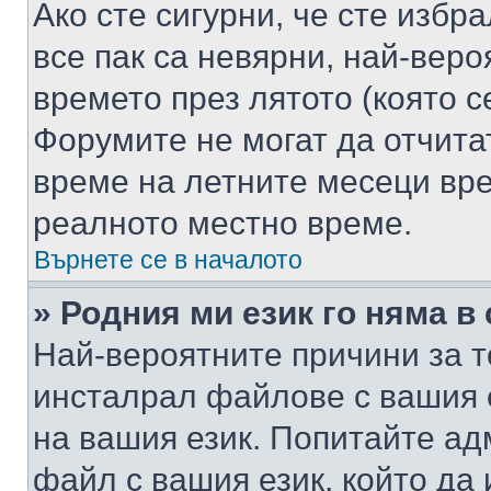
Ако сте сигурни, че сте избр
все пак са невярни, най-вер
времето през лятото (която с
Форумите не могат да отчитат
време на летните месеци вре
реалното местно време.
Върнете се в началото
» Родния ми език го няма в
Най-вероятните причини за т
инсталрал файлове с вашия 
на вашия език. Попитайте а
файл с вашия език, който да 