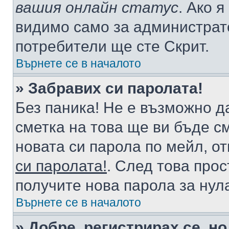
вашия онлайн статус
. Ако 
видимо само за администрато
потребители ще сте Скрит.
Върнете се в началото
» Забравих си паролата!
Без паника! Не е възможно да
сметка на това ще ви бъде с
новата си парола по мейл, о
си паролата!
. След това про
получите нова парола за нул
Върнете се в началото
» Добре, регистрирах се, но