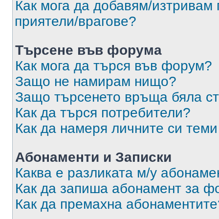
Как мога да добавям/изтривам 
приятели/врагове?
Търсене във форума
Как мога да търся във форум?
Защо не намирам нищо?
Защо търсенето връща бяла ст
Как да търся потребители?
Как да намеря личните си теми
Абонаменти и Записки
Каква е разликата м/у абонаме
Как да запиша абонамент за ф
Как да премахна абонаментите