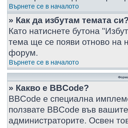
Върнете се в началото
» Как да избутам темата си
Като натиснете бутона "Избут
тема ще се появи отново на 
форум.
Върнете се в началото
Форма
» Какво е BBCode?
BBCode е специална имплем
ползвате BBCode във вашите
администраторите. Освен то