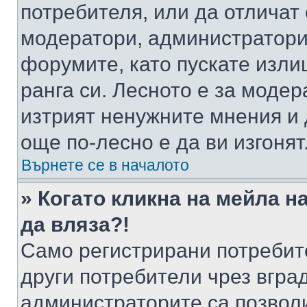
потребителя, или да отличат
модератори, администратори 
форумите, като пускате изли
ранга си. Лесното е за моде
изтрият ненужните мнения и 
още по-лесно е да ви изгонят
Върнете се в началото
» Когато кликна на мейла н
да вляза?!
Само регистрирани потребит
други потребители чрез вгра
администраторите са позволи