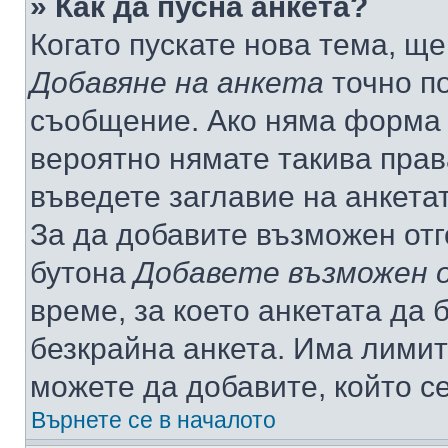
» Как да пусна анкета?
Когато пускате нова тема, щ
Добавяне на анкета
точно по
съобщение. Ако няма форма з
вероятно нямате такива прав
въведете заглавие на анкета
За да добавите възможен отг
бутона
Добавете възможен 
време, за което анкетата да 
безкрайна анкета. Има лимит
можете да добавите, който с
Върнете се в началото