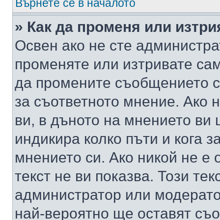
Върнете се в началото
» Как да променя или изтр
Освен ако не сте администра
променяте или изтривате са
да промените съобщението с
за съответното мнение. Ако 
ви, в дъното на мнението ви 
индикира колко пъти и кога 
мнението си. Ако никой не е 
текст не ви показва. Този тек
администратор или модерато
най-вероятно ще оставят съ