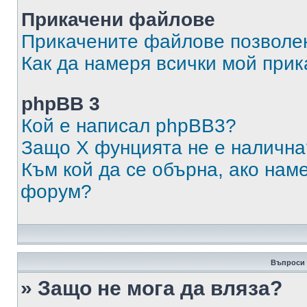
Прикачени файлове
Прикачените файлове позволен
Как да намеря всички мой при
phpBB 3
Кой е написал phpBB3?
Защо X фунцията не е налична
Към кой да се обърна, ако нам
форум?
Въпроси 
» Защо не мога да вляза?