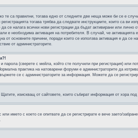
ко те са правилни, тогава едно от следните две неща може би се е слу
 регистрацията тогава трябва да следвате инструкциите, които са ви из
е да се налага всички нови регистрации да бъдат активирани или лично о
али е необходима активация на потребителя. В случай, че активацията 
дна от основните причини, поради които се използва активация е да се 
йствие от администраторите.
а?!
и парола (сверете с мейла, който сте получили при регистрация) или пот
ормална практика на натоварени форуми е администраторите да изтрива
вържете се с администраторите за информация. Можете да се регистрират
н в Щатите, изискващ от сайтовете, които събират информация от хора по
или името с което се опитвате да се регистрирате е вече заето/забран
.