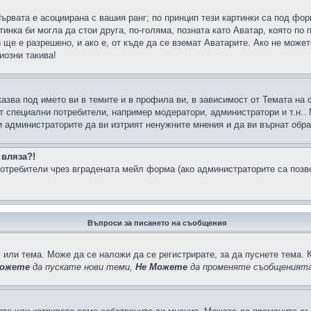
Първата е асоциирана с вашия ранг; по принцип тези картинки са под фо
инка би могла да стои друга, по-голяма, позната като Аватар, която по 
е е разрешено, и ако е, от къде да се вземат Аватарите. Ако не может
иозни такива!
казва под името ви в темите и в профила ви, в зависимост от Темата на
ат специални потребители, например модератори, администратори и т.н..
и администраторите да ви изтрият ненужните мнения и да ви върнат обрат
 вляза?!
отребители чрез вградената мейл форма (ако администраторите са позвол
Въпроси за писането на съобщения
 или тема. Може да се наложи да се регистрирате, за да пуснете тема. 
ожете
да пускате нови теми,
Не Можете
да променяте съобщенията