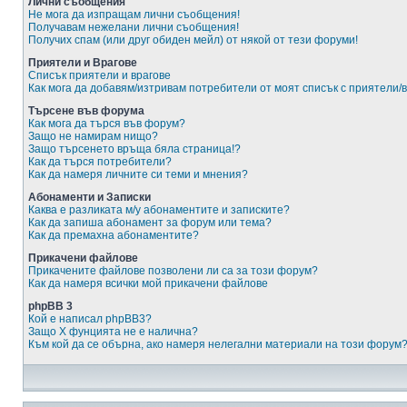
Лични съобщения
Не мога да изпращам лични съобщения!
Получавам нежелани лични съобщения!
Получих спам (или друг обиден мейл) от някой от тези форуми!
Приятели и Врагове
Списък приятели и врагове
Как мога да добавям/изтривам потребители от моят списък с приятели/
Търсене във форума
Как мога да търся във форум?
Защо не намирам нищо?
Защо търсенето връща бяла страница!?
Как да търся потребители?
Как да намеря личните си теми и мнения?
Абонаменти и Записки
Каква е разликата м/у абонаментите и записките?
Как да запиша абонамент за форум или тема?
Как да премахна абонаментите?
Прикачени файлове
Прикачените файлове позволени ли са за този форум?
Как да намеря всички мой прикачени файлове
phpBB 3
Кой е написал phpBB3?
Защо X фунцията не е налична?
Към кой да се обърна, ако намеря нелегални материали на този форум