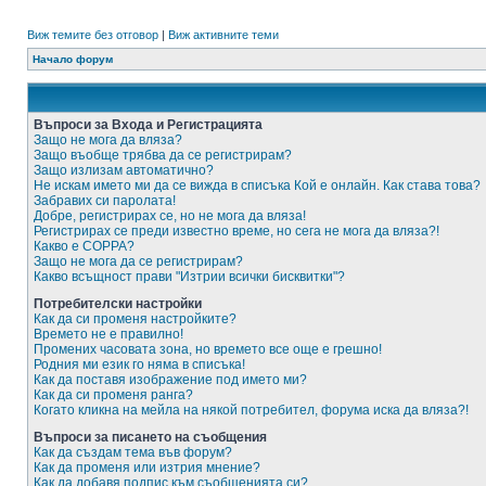
Виж темите без отговор
|
Виж активните теми
Начало форум
Въпроси за Входа и Регистрацията
Защо не мога да вляза?
Защо въобще трябва да се регистрирам?
Защо излизам автоматично?
Не искам името ми да се вижда в списъка Кой е онлайн. Как става това?
Забравих си паролата!
Добре, регистрирах се, но не мога да вляза!
Регистрирах се преди известно време, но сега не мога да вляза?!
Какво е COPPA?
Защо не мога да се регистрирам?
Какво всъщност прави "Изтрии всички бисквитки"?
Потребителски настройки
Как да си променя настройките?
Времето не е правилно!
Промених часовата зона, но времето все още е грешно!
Родния ми език го няма в списъка!
Как да поставя изображение под името ми?
Как да си променя ранга?
Когато кликна на мейла на някой потребител, форума иска да вляза?!
Въпроси за писането на съобщения
Как да създам тема във форум?
Как да променя или изтрия мнение?
Как да добавя подпис към съобщенията си?