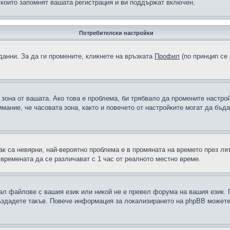
 които запомнят вашата регистрация и ви поддържат включен.
Потребителски настройки
данни. За да ги промените, кликнете на връзката
Профил
(по принцип се 
а зона от вашата. Ако това е проблема, би трябвало да промените настро
ание, че часовата зона, както и повечето от настройките могат да бъдат
ак са невярни, най-вероятно проблема е в промяната на времето през лят
 времената да се различават с 1 час от реалното местно време.
рал файлове с вашия език или никой не е превел форума на вашия език.
създадете такъв. Повече информация за локализирането на phpBB можете