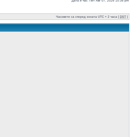
Дата и час: Пет Авг 07, 2026 10:38 pm
Часовете са според зоната UTC + 2 часа [
DST
]