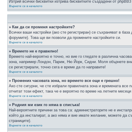
Изтрий всички бисквитки изтрива бисквитките създадени от phpBB3
Върнете се в началото
» Как да си променя настройките?
Всички ваши настройки (ако сте регистриран) се съхраняват в база 
форумите). Това ще ви позволи да промените настройките си.
Върнете се в началото
» Времето не е правилно!
Времето най-вероятно е точно, но вие го гледате в различна часов
зона, например Лондон, Париж, Ню Йорк, Сидни. Моля обърнете вним
се регистрирали, точно сега е време да го направите!
Върнете се в началото
» Промених часовата зона, но времето все още е грешно!
Ако сте сигурни, че сте избрали правилната зона и времената все п
отчитат този ефект, така че е вероятно по време на летните месеци
Върнете се в началото
» Родния ми език го няма в списъка!
Най-вероятните причини за това са: администраторите не е инстал
който да инсталират, а ако няма и вие имате желание, можете да 
страниците).
Върнете се в началото