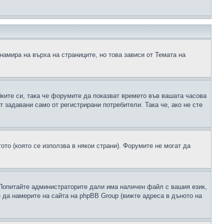
намира на върха на страниците, но това зависи от Темата на
йките си, така че форумите да показват времето във вашата часова
 задавани само от регистрирани потребители. Така че, ако не сте
ото (която се използва в някои страни). Форумите не могат да
 Попитайте администраторите дали има наличен файл с вашия език,
 да намерите на сайта на phpBB Group (вижте адреса в дъното на