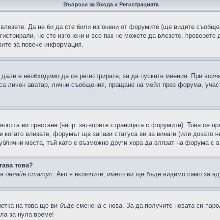
Въпроси за Входа и Регистрацията
 влезете. Да не би да сте били изгонени от форумите (ще видите съобщен
егистрирали, не сте изгонени и все пак не можете да влезете, проверете
рите за повече информация.
дали е необходимо да се регистрирате, за да пускате мнения. При всич
 са личен аватар, лични съобщения, пращане на мейл през форума, участ
ността ви престане (напр. затворите страницата с форумите). Това се пр
е
когато влизате, форумът ще запази статуса ви за винаги (или докато н
публични места, тъй като е възможно други хора да влязат на форума с 
тава това?
ия онлайн статус
. Ако я включите, името ви ще бъде видимо само за ад
метка на това ще ви бъде сменена с нова. За да получите новата си пар
ла за нула време!