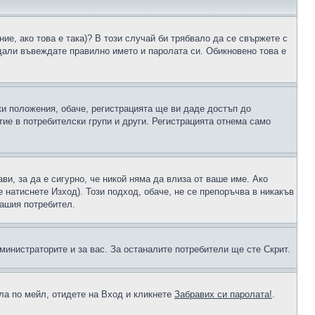
ие, ако това е така)? В този случай би трябвало да се свържете с
 дали въвеждате правилно името и паролата си. Обикновено това е
ки положения, обаче, регистрацията ще ви даде достъп до
ие в потребителски групи и други. Регистрацията отнема само
ави, за да е сигурно, че никой няма да влиза от ваше име. Ако
е натиснете Изход). Този подход, обаче, не се препоръчва в никакъв
вашия потребител.
министраторите и за вас. За останалите потребители ще сте Скрит.
ола по мейл, отидете на Вход и кликнете
Забравих си паролата!
.