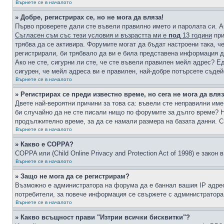
Върнете се в началото
» Добре, регистрирах се, но не мога да вляза!
Първо проверете дали сте въвели правилно името и паролата си. А
Съгласен съм със тези условия и възрастта ми е
под
13 години
при
трябва да се активира. Форумите могат да бъдат настроени така, ч
регистрирали, би трябвало да ви е била представена информация д
Ако не сте, сигурни ли сте, че сте въвели правилен мейл адрес? Е
сигурен, че мейл адреса ви е правилен, най-добре потърсете съде
Върнете се в началото
» Регистрирах се преди известно време, но сега не мога да вляз
Двете най-вероятни причини за това са: въвели сте неправилни име 
би случайно да не сте писали нищо по форумите за дълго време? Н
продължително време, за да се намали размера на базата данни. С
Върнете се в началото
» Какво е COPPA?
COPPA или (Child Online Privacy and Protection Act of 1998) е зако
Върнете се в началото
» Защо не мога да се регистрирам?
Възможно е администратора на форума да е баннал вашия IP адрес 
потребители, за повече информация се свържете с администратора
Върнете се в началото
» Какво всъщност прави "Изтрии всички бисквитки"?