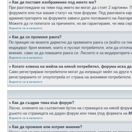
» Как да поставя изображение под името ми?
При разглеждане на теми под името ви могат да стоят 2 картинки. 
форумите или пък вашия статут на тези форуми. Под ранговата карт
администраторите на форумите зависи дали ползването на Аватари щ
Можете да ги попитате за причините, но ви гарантираме, че има сер
Върнете се в началото
» Как да си променя ранга?
По принцип не можете директно да промените ранга си (който се по
индицират броя мнения, които е пуснал потребителя, или да отлич
мнения, само за да повишите ранга си. Лесното е за модераторите 
Върнете се в началото
» Когато кликна на мейла на някой потребител, форума иска да
Само регистрирани потребители могат да изпращат мейл на други п
регистрираните от злоупотреба от страна на анонимни потребители.
Върнете се в началото
» Как да създам тема във форум?
Лесно, кликнете на съответния бутон на страницата на някой форум
дъното на страницата на даден форум или тема (под формата на
М
Върнете се в началото
» Как да променя или изтрия мнение?