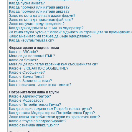
Как да пусна анкета?
Как да променя или изтрия анкета?
Как да променя или изтрия анкета?
Защо не мога да вляза в даден форум?
Защо не мога да прикачвам файлове?
Защо получих предупреждение?
Как да докладвам за мнения на модератор?
За какво служи бутона “Запази” в дъното на страницата за публикуване
Защо мнението ми трябва да бъде одобрявано?
Как да избутам темата си?
Форматиране и видове теми
Какво е BBCode?
Мога ли да ползвам HTML?
Какво са Smilies?
Мога ли да прилагам картинки към съобщенията си?
Какво е ГЛОБАЛНО СЪОБЩЕНИЕ?
Какво е Съобщение?
Какво е Важна Тема?
Какво е Заключена тема?
Какво означават иконите на темите?
Потребителски нива и групи
Какво е Администратор?
Какво е Модератор?
Какво е Потребителска Група?
Как да се присъединя към Потребителска група?
Как да стана Модератор на Потребителска Група?
Защо някои потребителски групи са в различен цвят?
Какво е “група по подразбиране”?
Какво означава линка “Екип”?