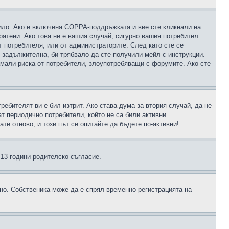
чило. Ако е включена COPPA-поддръжката и вие сте кликнали на
пратени. Ако това не е вашия случай, сигурно вашия потребител
т потребителя, или от администраторите. След като сте се
е задължителна, би трябвало да сте получили мейл с инструкции.
намали риска от потребители, злоупотребяващи с форумите. Ако сте
ребителят ви е бил изтрит. Ако става дума за втория случай, да не
т периодично потребители, който не са били активни
е отново, и този път се опитайте да бъдете по-активни!
д 13 години родителско съгласие.
ено. Собственика може да е спрял временно регистрацията на