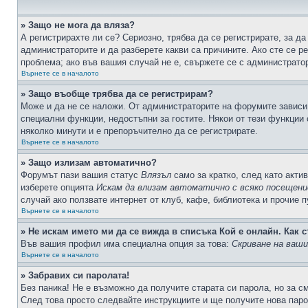
» Защо не мога да вляза?
А регистрирахте ли се? Сериозно, трябва да се регистрирате, за да
администраторите и да разберете какви са причините. Ако сте се р
проблема; ако във вашия случай не е, свържете се с администрато
Върнете се в началото
» Защо въобще трябва да се регистрирам?
Може и да не се наложи. От администраторите на форумите зависи 
специални функции, недостъпни за гостите. Някои от тези функции
няколко минути и е препоръчително да се регистрирате.
Върнете се в началото
» Защо излизам автоматично?
Форумът пази вашия статус
Влязъл
само за кратко, след като актив
изберете опцията
Искам да влизам автоматично с всяко посещени
случай ако ползвате интернет от клуб, кафе, библиотека и прочие 
Върнете се в началото
» Не искам името ми да се вижда в списъка Кой е онлайн. Как с
Във вашия профил има специална опция за това:
Скриване на ваш
Върнете се в началото
» Забравих си паролата!
Без паника! Не е възможно да получите старата си парола, но за с
След това просто следвайте инструкциите и ще получите нова паро