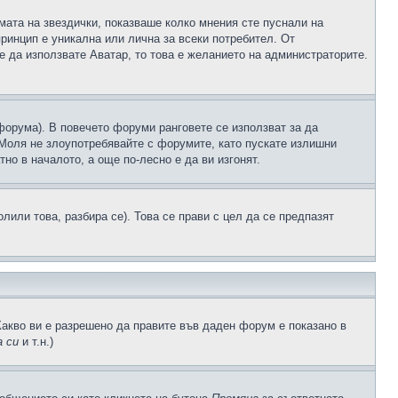
рмата на звездички, показваше колко мнения сте пуснали на
принцип е уникална или лична за всеки потребител. От
е да използвате Аватар, то това е желанието на администраторите.
 форума). В повечето форуми ранговете се използват за да
 Моля не злоупотребявайте с форумите, като пускате излишни
но в началото, а още по-лесно е да ви изгонят.
или това, разбира се). Това се прави с цел да се предпазят
Какво ви е разрешено да правите във даден форум е показано в
 си
и т.н.)