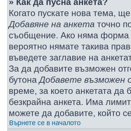
» Как да пусна анкета?
Когато пускате нова тема, щ
Добавяне на анкета
точно по
съобщение. Ако няма форма з
вероятно нямате такива прав
въведете заглавие на анкета
За да добавите възможен отг
бутона
Добавете възможен 
време, за което анкетата да 
безкрайна анкета. Има лимит
можете да добавите, който с
Върнете се в началото