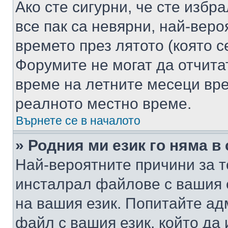
Ако сте сигурни, че сте избр
все пак са невярни, най-вер
времето през лятото (която с
Форумите не могат да отчитат
време на летните месеци вре
реалното местно време.
Върнете се в началото
» Родния ми език го няма в
Най-вероятните причини за т
инсталрал файлове с вашия 
на вашия език. Попитайте а
файл с вашия език, който да 