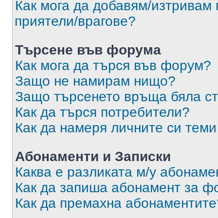
Как мога да добавям/изтривам 
приятели/врагове?
Търсене във форума
Как мога да търся във форум?
Защо не намирам нищо?
Защо търсенето връща бяла ст
Как да търся потребители?
Как да намеря личните си теми
Абонаменти и Записки
Каква е разликата м/у абонаме
Как да запиша абонамент за ф
Как да премахна абонаментите