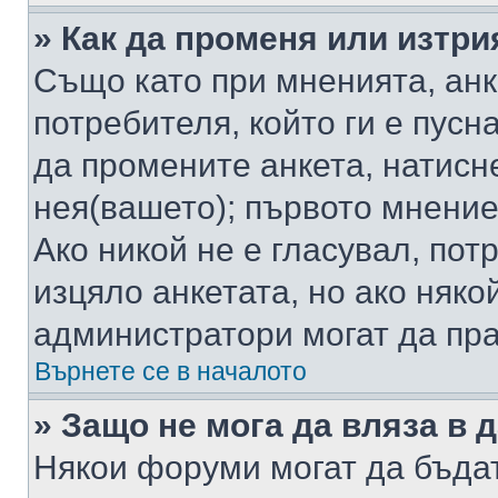
» Как да променя или изтри
Също като при мненията, анк
потребителя, който ги е пусн
да промените анкета, натисн
нея(вашето); първото мнение
Ако никой не е гласувал, по
изцяло анкетата, но ако няко
администратори могат да пр
Върнете се в началото
» Защо не мога да вляза в
Някои форуми могат да бъда