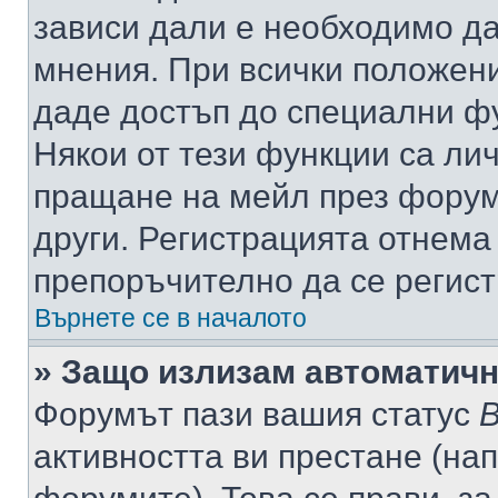
зависи дали е необходимо да 
мнения. При всички положени
даде достъп до специални фу
Някои от тези функции са ли
пращане на мейл през форума
други. Регистрацията отнема
препоръчително да се регист
Върнете се в началото
» Защо излизам автоматич
Форумът пази вашия статус
В
активността ви престане (нап