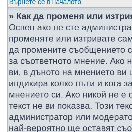
Върнете се в началото
» Как да променя или изтр
Освен ако не сте администра
променяте или изтривате са
да промените съобщението с
за съответното мнение. Ако 
ви, в дъното на мнението ви 
индикира колко пъти и кога 
мнението си. Ако никой не е 
текст не ви показва. Този тек
администратор или модерато
най-вероятно ще оставят съ