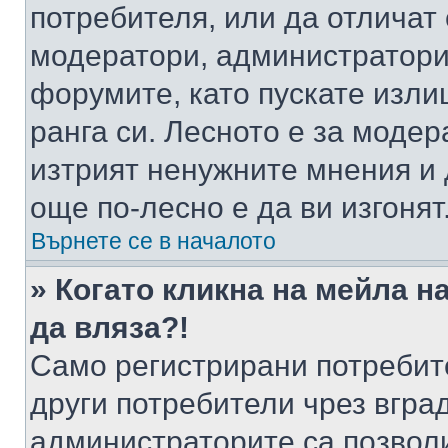
потребителя, или да отличат
модератори, администратори 
форумите, като пускате изли
ранга си. Лесното е за моде
изтрият ненужните мнения и 
още по-лесно е да ви изгонят
Върнете се в началото
» Когато кликна на мейла н
да вляза?!
Само регистрирани потребит
други потребители чрез вгра
администраторите са позволи