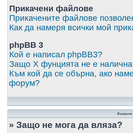
Прикачени файлове
Прикачените файлове позволен
Как да намеря всички мой при
phpBB 3
Кой е написал phpBB3?
Защо X фунцията не е налична
Към кой да се обърна, ако нам
форум?
Въпроси 
» Защо не мога да вляза?