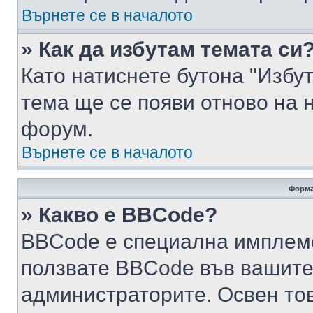
Върнете се в началото
» Как да избутам темата си
Като натиснете бутона "Избут
тема ще се появи отново на 
форум.
Върнете се в началото
Форма
» Какво е BBCode?
BBCode е специална имплем
ползвате BBCode във вашите
администраторите. Освен то