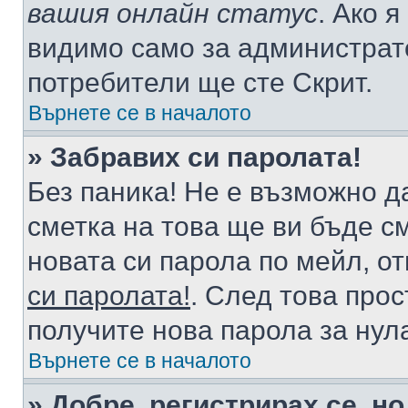
вашия онлайн статус
. Ако 
видимо само за администрато
потребители ще сте Скрит.
Върнете се в началото
» Забравих си паролата!
Без паника! Не е възможно да
сметка на това ще ви бъде с
новата си парола по мейл, о
си паролата!
. След това про
получите нова парола за нул
Върнете се в началото
» Добре, регистрирах се, но