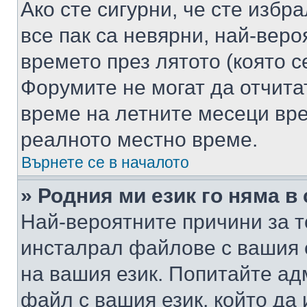
Ако сте сигурни, че сте избр
все пак са невярни, най-вер
времето през лятото (която с
Форумите не могат да отчитат
време на летните месеци вре
реалното местно време.
Върнете се в началото
» Родния ми език го няма в
Най-вероятните причини за т
инсталрал файлове с вашия 
на вашия език. Попитайте а
файл с вашия език, който да 