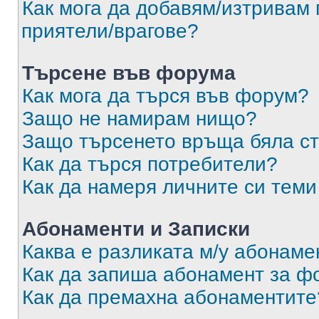
Как мога да добавям/изтривам 
приятели/врагове?
Търсене във форума
Как мога да търся във форум?
Защо не намирам нищо?
Защо търсенето връща бяла ст
Как да търся потребители?
Как да намеря личните си теми
Абонаменти и Записки
Каква е разликата м/у абонаме
Как да запиша абонамент за ф
Как да премахна абонаментите