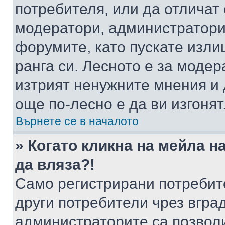
потребителя, или да отличат
модератори, администратори 
форумите, като пускате изли
ранга си. Лесното е за моде
изтрият ненужните мнения и 
още по-лесно е да ви изгонят
Върнете се в началото
» Когато кликна на мейла н
да вляза?!
Само регистрирани потребит
други потребители чрез вгра
администраторите са позволи