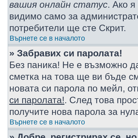
вашия онлайн статус
. Ако 
видимо само за администрато
потребители ще сте Скрит.
Върнете се в началото
» Забравих си паролата!
Без паника! Не е възможно да
сметка на това ще ви бъде с
новата си парола по мейл, о
си паролата!
. След това про
получите нова парола за нул
Върнете се в началото
» Добре, регистрирах се, но