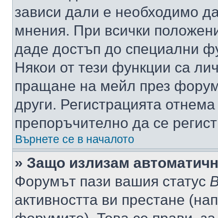
зависи дали е необходимо да 
мнения. При всички положени
даде достъп до специални фу
Някои от тези функции са ли
пращане на мейл през форума
други. Регистрацията отнема
препоръчително да се регист
Върнете се в началото
» Защо излизам автоматич
Форумът пази вашия статус
В
активността ви престане (нап