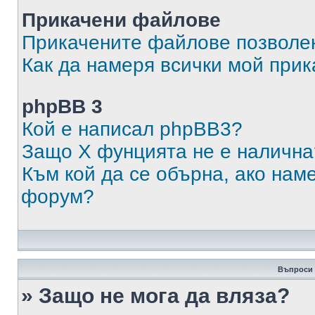
Прикачени файлове
Прикачените файлове позволен
Как да намеря всички мой при
phpBB 3
Кой е написал phpBB3?
Защо X фунцията не е налична
Към кой да се обърна, ако нам
форум?
Въпроси 
» Защо не мога да вляза?