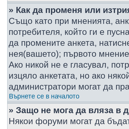
» Как да променя или изтри
Също като при мненията, анк
потребителя, който ги е пусн
да промените анкета, натисн
нея(вашето); първото мнение
Ако никой не е гласувал, по
изцяло анкетата, но ако няко
администратори могат да пр
Върнете се в началото
» Защо не мога да вляза в
Някои форуми могат да бъда