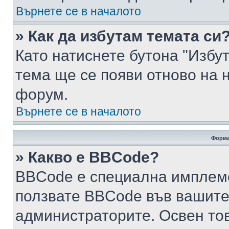
Върнете се в началото
» Как да избутам темата си
Като натиснете бутона "Избут
тема ще се появи отново на 
форум.
Върнете се в началото
Форма
» Какво е BBCode?
BBCode е специална имплем
ползвате BBCode във вашите
администраторите. Освен то