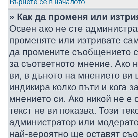
Върнете се в началото
» Как да променя или изтр
Освен ако не сте администра
променяте или изтривате са
да промените съобщението с
за съответното мнение. Ако 
ви, в дъното на мнението ви 
индикира колко пъти и кога 
мнението си. Ако никой не е 
текст не ви показва. Този тек
администратор или модерато
най-вероятно ще оставят съ