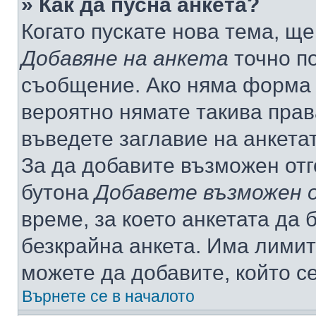
» Как да пусна анкета?
Когато пускате нова тема, щ
Добавяне на анкета
точно по
съобщение. Ако няма форма з
вероятно нямате такива прав
въведете заглавие на анкета
За да добавите възможен отг
бутона
Добавете възможен 
време, за което анкетата да 
безкрайна анкета. Има лимит
можете да добавите, който с
Върнете се в началото