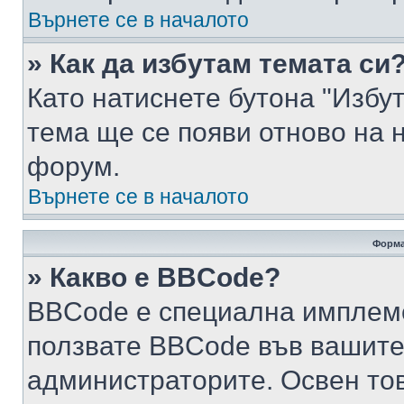
Върнете се в началото
» Как да избутам темата си
Като натиснете бутона "Избут
тема ще се появи отново на 
форум.
Върнете се в началото
Форма
» Какво е BBCode?
BBCode е специална имплем
ползвате BBCode във вашите
администраторите. Освен то