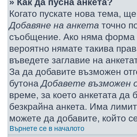
» Как да пусна анкета?
Когато пускате нова тема, щ
Добавяне на анкета
точно по
съобщение. Ако няма форма з
вероятно нямате такива прав
въведете заглавие на анкета
За да добавите възможен отг
бутона
Добавете възможен 
време, за което анкетата да 
безкрайна анкета. Има лимит
можете да добавите, който с
Върнете се в началото