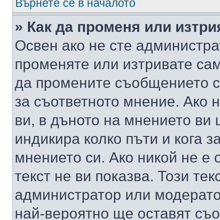
Върнете се в началото
» Как да променя или изтр
Освен ако не сте администра
променяте или изтривате са
да промените съобщението с
за съответното мнение. Ако 
ви, в дъното на мнението ви 
индикира колко пъти и кога 
мнението си. Ако никой не е 
текст не ви показва. Този тек
администратор или модерато
най-вероятно ще оставят съ