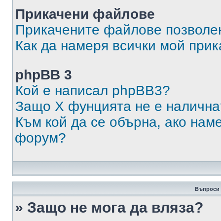
Прикачени файлове
Прикачените файлове позволен
Как да намеря всички мой при
phpBB 3
Кой е написал phpBB3?
Защо X фунцията не е налична
Към кой да се обърна, ако нам
форум?
Въпроси 
» Защо не мога да вляза?