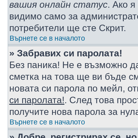
вашия онлайн статус
. Ако 
видимо само за администрато
потребители ще сте Скрит.
Върнете се в началото
» Забравих си паролата!
Без паника! Не е възможно да
сметка на това ще ви бъде с
новата си парола по мейл, о
си паролата!
. След това про
получите нова парола за нул
Върнете се в началото
» Добре, регистрирах се, но