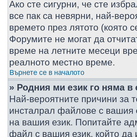
Ако сте сигурни, че сте избр
все пак са невярни, най-вер
времето през лятото (която с
Форумите не могат да отчитат
време на летните месеци вре
реалното местно време.
Върнете се в началото
» Родния ми език го няма в
Най-вероятните причини за т
инсталрал файлове с вашия 
на вашия език. Попитайте а
файл с вашия език, който да 