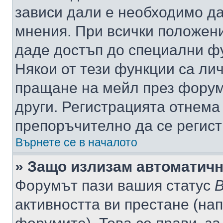
зависи дали е необходимо да 
мнения. При всички положени
даде достъп до специални фу
Някои от тези функции са ли
пращане на мейл през форума
други. Регистрацията отнема
препоръчително да се регист
Върнете се в началото
» Защо излизам автоматич
Форумът пази вашия статус
В
активността ви престане (нап