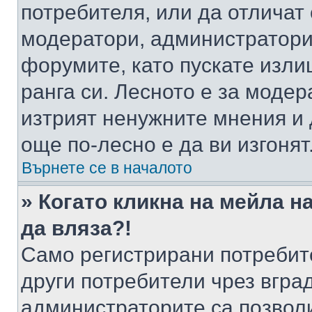
потребителя, или да отличат
модератори, администратори 
форумите, като пускате изли
ранга си. Лесното е за моде
изтрият ненужните мнения и 
още по-лесно е да ви изгонят
Върнете се в началото
» Когато кликна на мейла н
да вляза?!
Само регистрирани потребит
други потребители чрез вгра
администраторите са позволи