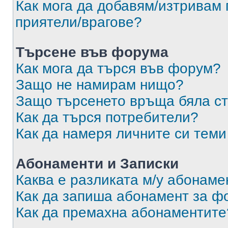
Как мога да добавям/изтривам 
приятели/врагове?
Търсене във форума
Как мога да търся във форум?
Защо не намирам нищо?
Защо търсенето връща бяла ст
Как да търся потребители?
Как да намеря личните си теми
Абонаменти и Записки
Каква е разликата м/у абонаме
Как да запиша абонамент за ф
Как да премахна абонаментите