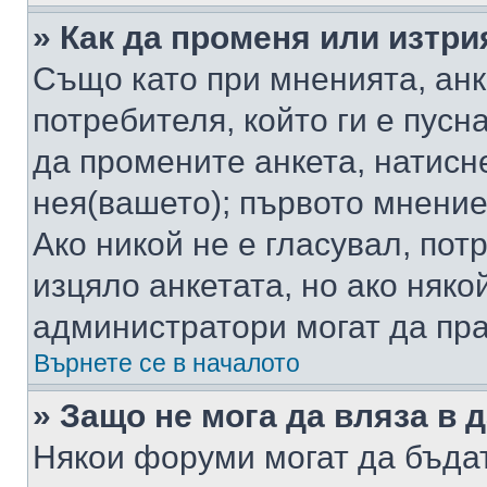
» Как да променя или изтри
Също като при мненията, анк
потребителя, който ги е пусн
да промените анкета, натисн
нея(вашето); първото мнение
Ако никой не е гласувал, по
изцяло анкетата, но ако няко
администратори могат да пр
Върнете се в началото
» Защо не мога да вляза в
Някои форуми могат да бъда