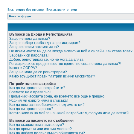
Виж темите без отговор
|
Виж активните теми
Начало форум
Въпроси за Входа и Регистрацията
Защо не мога да вляза?
Защо въобще трябва да се регистрирам?
Защо излизам автоматично?
Не искам името ми да се вижда в списъка Кой е онлайн. Как става това?
Забравих си паролата!
Добре, регистрирах се, но не мога да вляза!
Регистрирах се преди известно време, но сега не мога да вляза?!
Какво е COPPA?
Защо не мога да се регистрирам?
Какво всъщност прави "Изтрии всички бисквитки"?
Потребителски настройки
Как да си променя настройките?
Времето не е правилно!
Промених часовата зона, но времето все още е грешно!
Родния ми език го няма в списъка!
Как да поставя изображение под името ми?
Как да си променя ранга?
Когато кликна на мейла на някой потребител, форума иска да вляза?!
Въпроси за писането на съобщения
Как да създам тема във форум?
Как да променя или изтрия мнение?
Как да добавя подпис към съобщенията си?