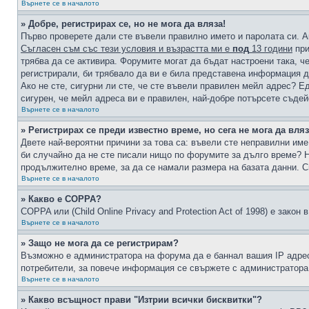
Върнете се в началото
» Добре, регистрирах се, но не мога да вляза!
Първо проверете дали сте въвели правилно името и паролата си. А
Съгласен съм със тези условия и възрастта ми е
под
13 години
при
трябва да се активира. Форумите могат да бъдат настроени така, ч
регистрирали, би трябвало да ви е била представена информация д
Ако не сте, сигурни ли сте, че сте въвели правилен мейл адрес? Е
сигурен, че мейл адреса ви е правилен, най-добре потърсете съде
Върнете се в началото
» Регистрирах се преди известно време, но сега не мога да вляз
Двете най-вероятни причини за това са: въвели сте неправилни име 
би случайно да не сте писали нищо по форумите за дълго време? Н
продължително време, за да се намали размера на базата данни. С
Върнете се в началото
» Какво е COPPA?
COPPA или (Child Online Privacy and Protection Act of 1998) е зако
Върнете се в началото
» Защо не мога да се регистрирам?
Възможно е администратора на форума да е баннал вашия IP адрес 
потребители, за повече информация се свържете с администратора
Върнете се в началото
» Какво всъщност прави "Изтрии всички бисквитки"?