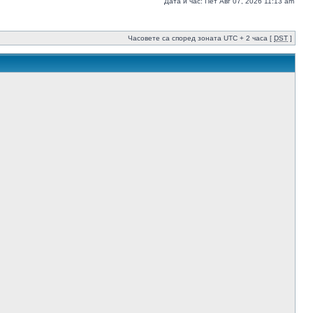
Дата и час: Пет Авг 07, 2026 11:13 am
Часовете са според зоната UTC + 2 часа [
DST
]