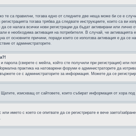
ко те са правилни, тогава едно от следните две неща може би се е слу
 регистрацията тогава трябва да следвате инструкциите, които са ви из
е да се налага всички нови регистрации да бъдат активирани или лично о
али е необходима активация на потребителя. В случай, че активацията 
дна от основните причини, поради които се използва активация е да се 
йствие от администраторите.
а?!
и парола (сверете с мейла, който сте получили при регистрация) или пот
ормална практика на натоварени форуми е администраторите да изтрива
вържете се с администраторите за информация. Можете да се регистрират
н в Щатите, изискващ от сайтовете, които събират информация от хора по
или името с което се опитвате да се регистрирате е вече заето/забран
.