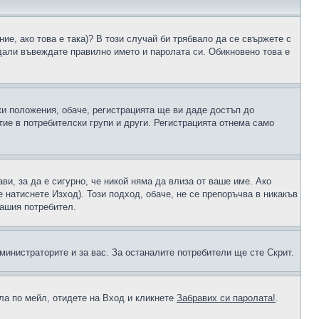
ие, ако това е така)? В този случай би трябвало да се свържете с
 дали въвеждате правилно името и паролата си. Обикновено това е
ки положения, обаче, регистрацията ще ви даде достъп до
ие в потребителски групи и други. Регистрацията отнема само
ави, за да е сигурно, че никой няма да влиза от ваше име. Ако
е натиснете Изход). Този подход, обаче, не се препоръчва в никакъв
вашия потребител.
министраторите и за вас. За останалите потребители ще сте Скрит.
ола по мейл, отидете на Вход и кликнете
Забравих си паролата!
.