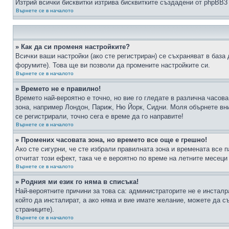
Изтрий всички бисквитки изтрива бисквитките създадени от phpBB3
Върнете се в началото
» Как да си променя настройките?
Всички ваши настройки (ако сте регистриран) се съхраняват в база 
форумите). Това ще ви позволи да промените настройките си.
Върнете се в началото
» Времето не е правилно!
Времето най-вероятно е точно, но вие го гледате в различна часов
зона, например Лондон, Париж, Ню Йорк, Сидни. Моля обърнете вним
се регистрирали, точно сега е време да го направите!
Върнете се в началото
» Промених часовата зона, но времето все още е грешно!
Ако сте сигурни, че сте избрали правилната зона и времената все п
отчитат този ефект, така че е вероятно по време на летните месеци
Върнете се в началото
» Родния ми език го няма в списъка!
Най-вероятните причини за това са: администраторите не е инстал
който да инсталират, а ако няма и вие имате желание, можете да 
страниците).
Върнете се в началото