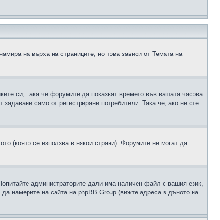
намира на върха на страниците, но това зависи от Темата на
йките си, така че форумите да показват времето във вашата часова
 задавани само от регистрирани потребители. Така че, ако не сте
ото (която се използва в някои страни). Форумите не могат да
 Попитайте администраторите дали има наличен файл с вашия език,
 да намерите на сайта на phpBB Group (вижте адреса в дъното на