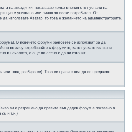
рмата на звездички, показваше колко мнения сте пуснали на
принцип е уникална или лична за всеки потребител. От
е да използвате Аватар, то това е желанието на администраторите.
 форума). В повечето форуми ранговете се използват за да
 Моля не злоупотребявайте с форумите, като пускате излишни
но в началото, а още по-лесно е да ви изгонят.
или това, разбира се). Това се прави с цел да се предпазят
Какво ви е разрешено да правите във даден форум е показано в
 си
и т.н.)