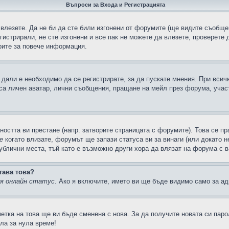
Въпроси за Входа и Регистрацията
 влезете. Да не би да сте били изгонени от форумите (ще видите съобщен
егистрирали, не сте изгонени и все пак не можете да влезете, проверете
рите за повече информация.
дали е необходимо да се регистрирате, за да пускате мнения. При всич
 са личен аватар, лични съобщения, пращане на мейл през форума, участ
ността ви престане (напр. затворите страницата с форумите). Това се пр
е
когато влизате, форумът ще запази статуса ви за винаги (или докато н
публични места, тъй като е възможно други хора да влязат на форума с 
тава това?
ия онлайн статус
. Ако я включите, името ви ще бъде видимо само за ад
метка на това ще ви бъде сменена с нова. За да получите новата си пар
ла за нула време!