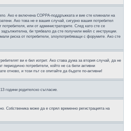
чило. Ако е включена COPPA-поддръжката и вие сте кликнали на
пратени. Ако това не е вашия случай, сигурно вашия потребител
т потребителя, или от администраторите. След като сте се
е задължителна, би трябвало да сте получили мейл с инструкции.
намали риска от потребители, злоупотребяващи с форумите. Ако сте
ребителят ви е бил изтрит. Ако става дума за втория случай, да не
т периодично потребители, който не са били активни
е отново, и този път се опитайте да бъдете по-активни!
д 13 години родителско съгласие.
ено. Собственика може да е спрял временно регистрацията на