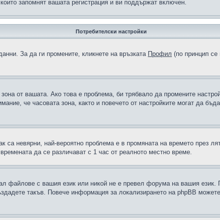
 които запомнят вашата регистрация и ви поддържат включен.
Потребителски настройки
данни. За да ги промените, кликнете на връзката
Профил
(по принцип се 
а зона от вашата. Ако това е проблема, би трябвало да промените настро
ание, че часовата зона, както и повечето от настройките могат да бъдат
ак са невярни, най-вероятно проблема е в промяната на времето през лят
 времената да се различават с 1 час от реалното местно време.
рал файлове с вашия език или никой не е превел форума на вашия език.
създадете такъв. Повече информация за локализирането на phpBB можете