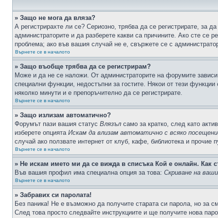
» Защо не мога да вляза?
А регистрирахте ли се? Сериозно, трябва да се регистрирате, за да
администраторите и да разберете какви са причините. Ако сте се р
проблема; ако във вашия случай не е, свържете се с администрато
Върнете се в началото
» Защо въобще трябва да се регистрирам?
Може и да не се наложи. От администраторите на форумите зависи 
специални функции, недостъпни за гостите. Някои от тези функции
няколко минути и е препоръчително да се регистрирате.
Върнете се в началото
» Защо излизам автоматично?
Форумът пази вашия статус
Влязъл
само за кратко, след като актив
изберете опцията
Искам да влизам автоматично с всяко посещени
случай ако ползвате интернет от клуб, кафе, библиотека и прочие 
Върнете се в началото
» Не искам името ми да се вижда в списъка Кой е онлайн. Как с
Във вашия профил има специална опция за това:
Скриване на ваш
Върнете се в началото
» Забравих си паролата!
Без паника! Не е възможно да получите старата си парола, но за с
След това просто следвайте инструкциите и ще получите нова паро