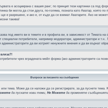
Първата е асоциирана с вашия ранг; по принцип тези картинки са под фо
инка би могла да стои друга, по-голяма, позната като Аватар, която по 
е е разрешено, и ако е, от къде да се вземат Аватарите. Ако не может
иозни такива!
казва под името ви в темите и в профила ви, в зависимост от Темата на
ат специални потребители, например модератори, администратори и т.н..
и администраторите да ви изтрият ненужните мнения и да ви върнат обрат
 вляза?!
отребители чрез вградената мейл форма (ако администраторите са позвол
Въпроси за писането на съобщения
 или тема. Може да се наложи да се регистрирате, за да пуснете тема. 
ожете
да пускате нови теми,
Не Можете
да променяте съобщенията