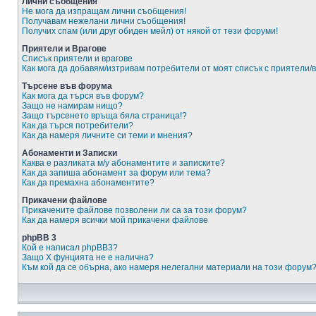
Лични съобщения
Не мога да изпращам лични съобщения!
Получавам нежелани лични съобщения!
Получих спам (или друг обиден мейл) от някой от тези форуми!
Приятели и Врагове
Списък приятели и врагове
Как мога да добавям/изтривам потребители от моят списък с приятели/
Търсене във форума
Как мога да търся във форум?
Защо не намирам нищо?
Защо търсенето връща бяла страница!?
Как да търся потребители?
Как да намеря личните си теми и мнения?
Абонаменти и Записки
Каква е разликата м/у абонаментите и записките?
Как да запиша абонамент за форум или тема?
Как да премахна абонаментите?
Прикачени файлове
Прикачените файлове позволени ли са за този форум?
Как да намеря всички мой прикачени файлове
phpBB 3
Кой е написал phpBB3?
Защо X фунцията не е налична?
Към кой да се обърна, ако намеря нелегални материали на този форум