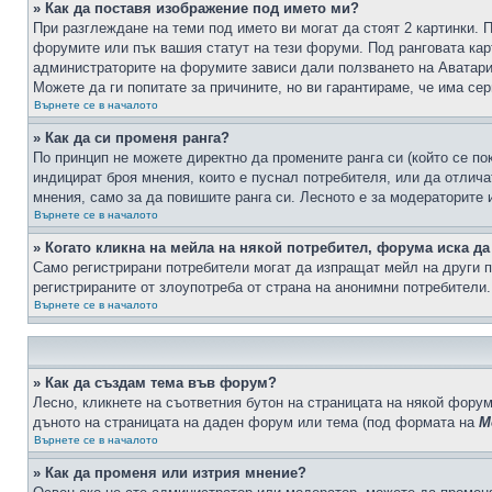
» Как да поставя изображение под името ми?
При разглеждане на теми под името ви могат да стоят 2 картинки. 
форумите или пък вашия статут на тези форуми. Под ранговата карт
администраторите на форумите зависи дали ползването на Аватари щ
Можете да ги попитате за причините, но ви гарантираме, че има сер
Върнете се в началото
» Как да си променя ранга?
По принцип не можете директно да промените ранга си (който се по
индицират броя мнения, които е пуснал потребителя, или да отлич
мнения, само за да повишите ранга си. Лесното е за модераторите 
Върнете се в началото
» Когато кликна на мейла на някой потребител, форума иска да
Само регистрирани потребители могат да изпращат мейл на други п
регистрираните от злоупотреба от страна на анонимни потребители.
Върнете се в началото
» Как да създам тема във форум?
Лесно, кликнете на съответния бутон на страницата на някой форум
дъното на страницата на даден форум или тема (под формата на
М
Върнете се в началото
» Как да променя или изтрия мнение?