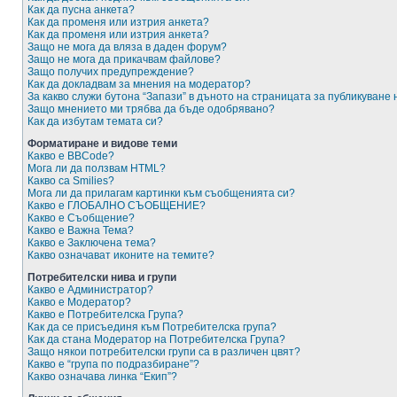
Как да пусна анкета?
Как да променя или изтрия анкета?
Как да променя или изтрия анкета?
Защо не мога да вляза в даден форум?
Защо не мога да прикачвам файлове?
Защо получих предупреждение?
Как да докладвам за мнения на модератор?
За какво служи бутона “Запази” в дъното на страницата за публикуване
Защо мнението ми трябва да бъде одобрявано?
Как да избутам темата си?
Форматиране и видове теми
Какво е BBCode?
Мога ли да ползвам HTML?
Какво са Smilies?
Мога ли да прилагам картинки към съобщенията си?
Какво е ГЛОБАЛНО СЪОБЩЕНИЕ?
Какво е Съобщение?
Какво е Важна Тема?
Какво е Заключена тема?
Какво означават иконите на темите?
Потребителски нива и групи
Какво е Администратор?
Какво е Модератор?
Какво е Потребителска Група?
Как да се присъединя към Потребителска група?
Как да стана Модератор на Потребителска Група?
Защо някои потребителски групи са в различен цвят?
Какво е “група по подразбиране”?
Какво означава линка “Екип”?