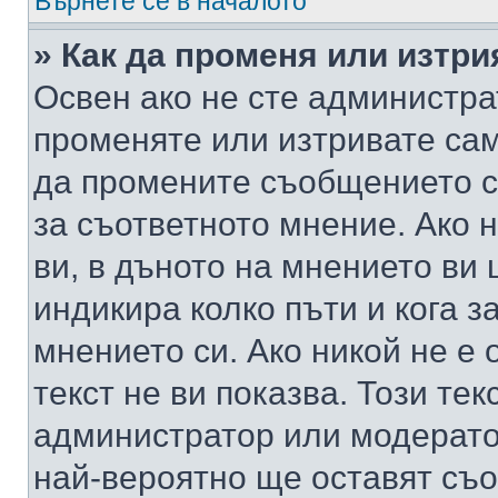
Върнете се в началото
» Как да променя или изтр
Освен ако не сте администра
променяте или изтривате са
да промените съобщението с
за съответното мнение. Ако 
ви, в дъното на мнението ви 
индикира колко пъти и кога 
мнението си. Ако никой не е 
текст не ви показва. Този тек
администратор или модерато
най-вероятно ще оставят съ