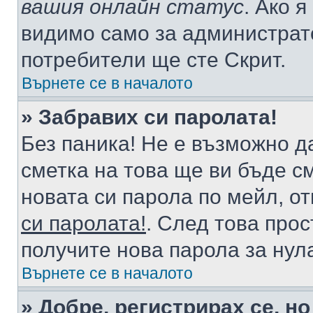
вашия онлайн статус
. Ако 
видимо само за администрато
потребители ще сте Скрит.
Върнете се в началото
» Забравих си паролата!
Без паника! Не е възможно да
сметка на това ще ви бъде с
новата си парола по мейл, о
си паролата!
. След това про
получите нова парола за нул
Върнете се в началото
» Добре, регистрирах се, но