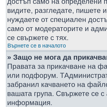
достъп само на определени п
видите, разгледате, пишете и
нуждаете от специален достъ
само от модераторите и адм
се свържете с тях.
Върнете се в началото
» Защо не мога да прикачв
Правата за прикачване на фа
или подфорум. TАдминистра
забранил качването на файл
вашата група. Свържете се с
информация.