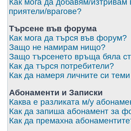
Как мога да добавям/изтривам 
приятели/врагове?
Търсене във форума
Как мога да търся във форум?
Защо не намирам нищо?
Защо търсенето връща бяла ст
Как да търся потребители?
Как да намеря личните си теми
Абонаменти и Записки
Каква е разликата м/у абонаме
Как да запиша абонамент за ф
Как да премахна абонаментите