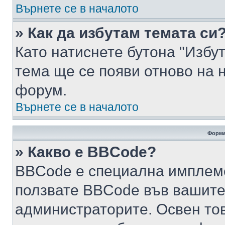
Върнете се в началото
» Как да избутам темата си
Като натиснете бутона "Избут
тема ще се появи отново на 
форум.
Върнете се в началото
Форма
» Какво е BBCode?
BBCode е специална имплем
ползвате BBCode във вашите
администраторите. Освен то