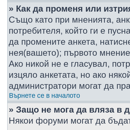
» Как да променя или изтри
Също като при мненията, анк
потребителя, който ги е пусн
да промените анкета, натисн
нея(вашето); първото мнение
Ако никой не е гласувал, по
изцяло анкетата, но ако няко
администратори могат да пр
Върнете се в началото
» Защо не мога да вляза в
Някои форуми могат да бъда