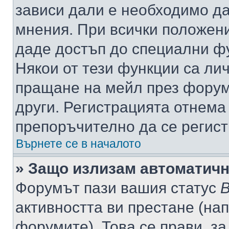
зависи дали е необходимо да 
мнения. При всички положени
даде достъп до специални фу
Някои от тези функции са ли
пращане на мейл през форума
други. Регистрацията отнема
препоръчително да се регист
Върнете се в началото
» Защо излизам автоматич
Форумът пази вашия статус
В
активността ви престане (нап
форумите). Това се прави, за