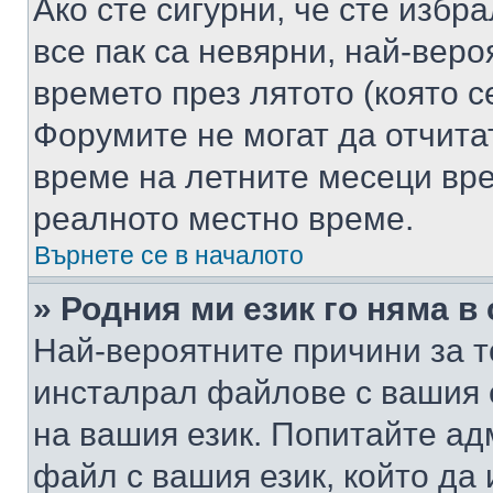
Ако сте сигурни, че сте избр
все пак са невярни, най-вер
времето през лятото (която с
Форумите не могат да отчитат
време на летните месеци вре
реалното местно време.
Върнете се в началото
» Родния ми език го няма в
Най-вероятните причини за т
инсталрал файлове с вашия 
на вашия език. Попитайте а
файл с вашия език, който да 