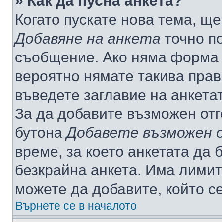
» Как да пусна анкета?
Когато пускате нова тема, щ
Добавяне на анкета
точно по
съобщение. Ако няма форма з
вероятно нямате такива прав
въведете заглавие на анкета
За да добавите възможен отг
бутона
Добавете възможен 
време, за което анкетата да 
безкрайна анкета. Има лимит
можете да добавите, който с
Върнете се в началото