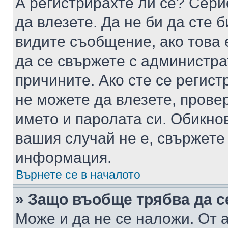
А регистрирахте ли се? Серио
да влезете. Да не би да сте 
видите съобщение, ако това 
да се свържете с администра
причините. Ако сте се регист
не можете да влезете, пров
името и паролата си. Обикно
вашия случай не е, свържете
информация.
Върнете се в началото
» Защо въобще трябва да с
Може и да не се наложи. От