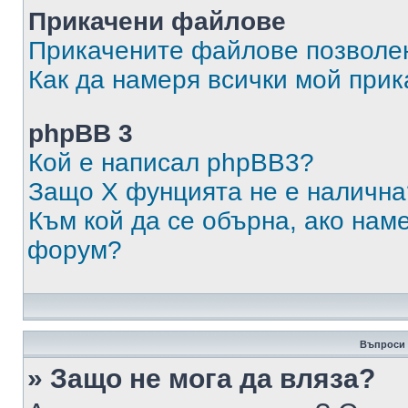
Прикачени файлове
Прикачените файлове позволен
Как да намеря всички мой при
phpBB 3
Кой е написал phpBB3?
Защо X фунцията не е налична
Към кой да се обърна, ако нам
форум?
Въпроси 
» Защо не мога да вляза?