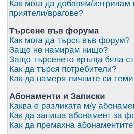
Как мога да добавям/изтривам 
приятели/врагове?
Търсене във форума
Как мога да търся във форум?
Защо не намирам нищо?
Защо търсенето връща бяла ст
Как да търся потребители?
Как да намеря личните си теми
Абонаменти и Записки
Каква е разликата м/у абонаме
Как да запиша абонамент за ф
Как да премахна абонаментите