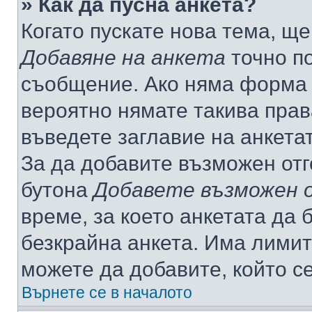
» Как да пусна анкета?
Когато пускате нова тема, щ
Добавяне на анкета
точно по
съобщение. Ако няма форма з
вероятно нямате такива прав
въведете заглавие на анкета
За да добавите възможен отг
бутона
Добавете възможен 
време, за което анкетата да 
безкрайна анкета. Има лимит
можете да добавите, който с
Върнете се в началото