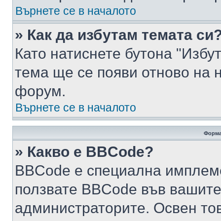
Върнете се в началото
» Как да избутам темата си
Като натиснете бутона "Избут
тема ще се появи отново на 
форум.
Върнете се в началото
Форма
» Какво е BBCode?
BBCode е специална имплем
ползвате BBCode във вашите
администраторите. Освен то