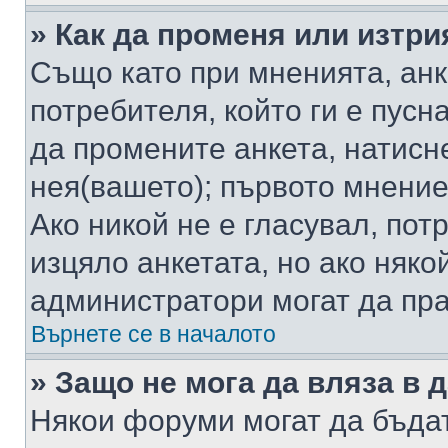
» Как да променя или изтри
Също като при мненията, анк
потребителя, който ги е пусн
да промените анкета, натисн
нея(вашето); първото мнение
Ако никой не е гласувал, по
изцяло анкетата, но ако няко
администратори могат да пр
Върнете се в началото
» Защо не мога да вляза в
Някои форуми могат да бъда