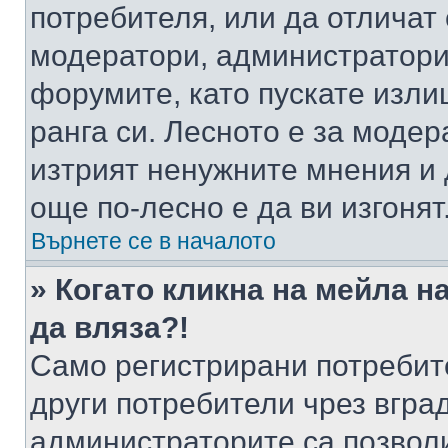
потребителя, или да отличат
модератори, администратори 
форумите, като пускате изли
ранга си. Лесното е за моде
изтрият ненужните мнения и 
още по-лесно е да ви изгонят
Върнете се в началото
» Когато кликна на мейла н
да вляза?!
Само регистрирани потребит
други потребители чрез вгра
администраторите са позволи