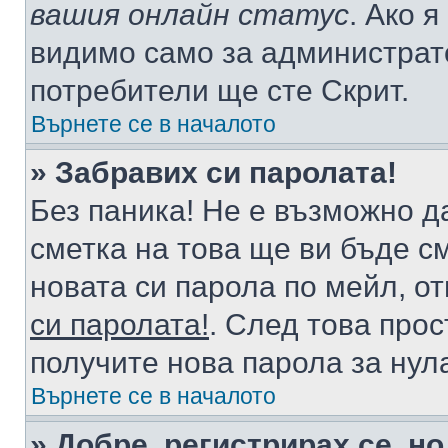
вашия онлайн статус
. Ако 
видимо само за администрато
потребители ще сте Скрит.
Върнете се в началото
» Забравих си паролата!
Без паника! Не е възможно да
сметка на това ще ви бъде с
новата си парола по мейл, о
си паролата!
. След това про
получите нова парола за нул
Върнете се в началото
» Добре, регистрирах се, но