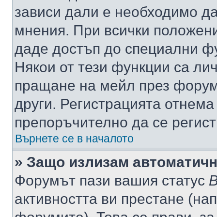
зависи дали е необходимо да 
мнения. При всички положени
даде достъп до специални фу
Някои от тези функции са ли
пращане на мейл през форума
други. Регистрацията отнема
препоръчително да се регист
Върнете се в началото
» Защо излизам автоматич
Форумът пази вашия статус
В
активността ви престане (нап