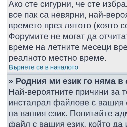
Ако сте сигурни, че сте избр
все пак са невярни, най-вер
времето през лятото (която с
Форумите не могат да отчитат
време на летните месеци вре
реалното местно време.
Върнете се в началото
» Родния ми език го няма в
Най-вероятните причини за т
инсталрал файлове с вашия 
на вашия език. Попитайте а
файл с вашия език, който да 