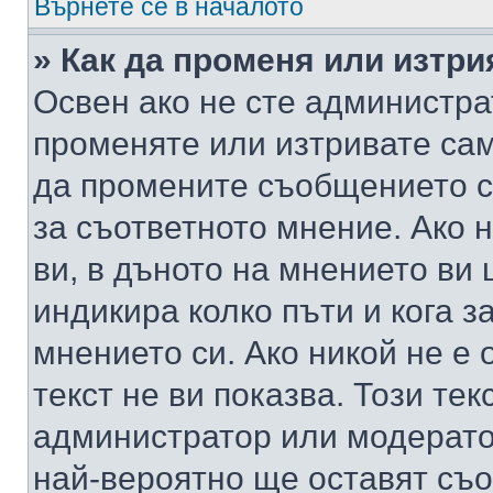
Върнете се в началото
» Как да променя или изтр
Освен ако не сте администра
променяте или изтривате са
да промените съобщението с
за съответното мнение. Ако 
ви, в дъното на мнението ви 
индикира колко пъти и кога 
мнението си. Ако никой не е 
текст не ви показва. Този тек
администратор или модерато
най-вероятно ще оставят съ