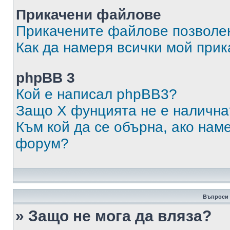
Прикачени файлове
Прикачените файлове позволен
Как да намеря всички мой при
phpBB 3
Кой е написал phpBB3?
Защо X фунцията не е налична
Към кой да се обърна, ако нам
форум?
Въпроси 
» Защо не мога да вляза?