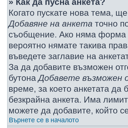
» Как да пусна анкета?
Когато пускате нова тема, щ
Добавяне на анкета
точно по
съобщение. Ако няма форма з
вероятно нямате такива прав
въведете заглавие на анкета
За да добавите възможен отг
бутона
Добавете възможен 
време, за което анкетата да 
безкрайна анкета. Има лимит
можете да добавите, който с
Върнете се в началото