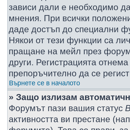
зависи дали е необходимо да 
мнения. При всички положени
даде достъп до специални фу
Някои от тези функции са ли
пращане на мейл през форума
други. Регистрацията отнема
препоръчително да се регист
Върнете се в началото
» Защо излизам автоматич
Форумът пази вашия статус
В
активността ви престане (нап