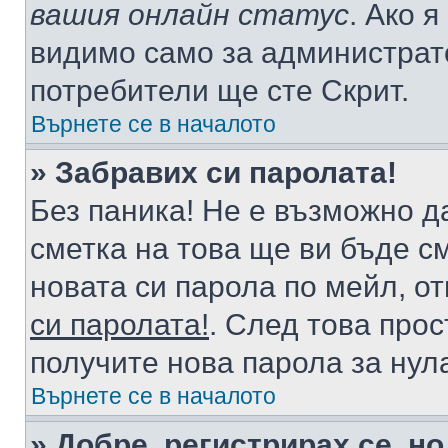
вашия онлайн статус
. Ако 
видимо само за администрато
потребители ще сте Скрит.
Върнете се в началото
» Забравих си паролата!
Без паника! Не е възможно да
сметка на това ще ви бъде с
новата си парола по мейл, о
си паролата!
. След това про
получите нова парола за нул
Върнете се в началото
» Добре, регистрирах се, но