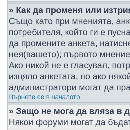
» Как да променя или изтри
Също като при мненията, анк
потребителя, който ги е пусн
да промените анкета, натисн
нея(вашето); първото мнение
Ако никой не е гласувал, по
изцяло анкетата, но ако няко
администратори могат да пр
Върнете се в началото
» Защо не мога да вляза в
Някои форуми могат да бъда