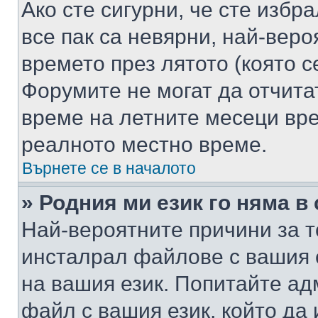
Ако сте сигурни, че сте избр
все пак са невярни, най-вер
времето през лятото (която с
Форумите не могат да отчитат
време на летните месеци вре
реалното местно време.
Върнете се в началото
» Родния ми език го няма в
Най-вероятните причини за т
инсталрал файлове с вашия 
на вашия език. Попитайте а
файл с вашия език, който да 