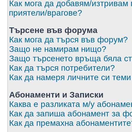
Как мога да добавям/изтривам 
приятели/врагове?
Търсене във форума
Как мога да търся във форум?
Защо не намирам нищо?
Защо търсенето връща бяла ст
Как да търся потребители?
Как да намеря личните си теми
Абонаменти и Записки
Каква е разликата м/у абонаме
Как да запиша абонамент за ф
Как да премахна абонаментите