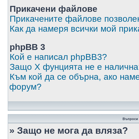
Прикачени файлове
Прикачените файлове позволен
Как да намеря всички мой при
phpBB 3
Кой е написал phpBB3?
Защо X фунцията не е налична
Към кой да се обърна, ако нам
форум?
Въпроси 
» Защо не мога да вляза?