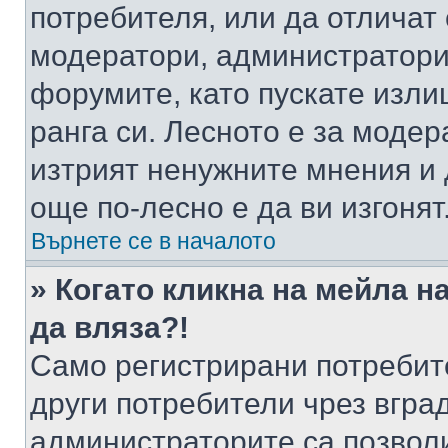
потребителя, или да отличат
модератори, администратори 
форумите, като пускате изли
ранга си. Лесното е за моде
изтрият ненужните мнения и 
още по-лесно е да ви изгонят
Върнете се в началото
» Когато кликна на мейла н
да вляза?!
Само регистрирани потребит
други потребители чрез вгра
администраторите са позволи