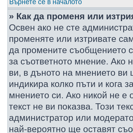
Върнете се в началото
» Как да променя или изтр
Освен ако не сте администра
променяте или изтривате са
да промените съобщението с
за съответното мнение. Ако 
ви, в дъното на мнението ви 
индикира колко пъти и кога 
мнението си. Ако никой не е 
текст не ви показва. Този тек
администратор или модерато
най-вероятно ще оставят съ