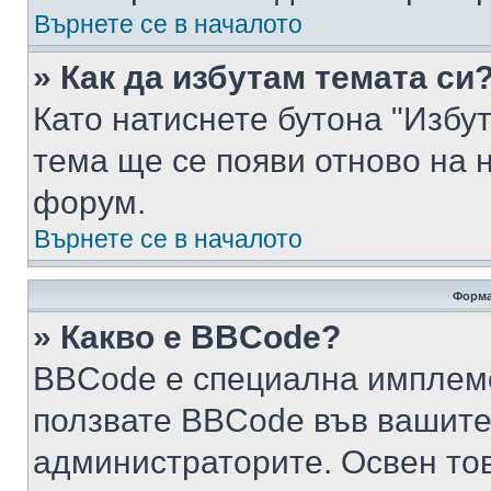
Върнете се в началото
» Как да избутам темата си
Като натиснете бутона "Избут
тема ще се появи отново на 
форум.
Върнете се в началото
Форма
» Какво е BBCode?
BBCode е специална имплем
ползвате BBCode във вашите
администраторите. Освен то