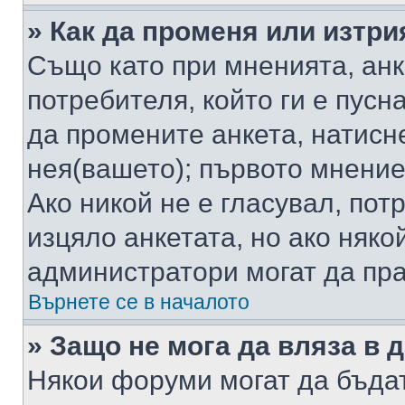
» Как да променя или изтри
Също като при мненията, анк
потребителя, който ги е пусн
да промените анкета, натисн
нея(вашето); първото мнение
Ако никой не е гласувал, по
изцяло анкетата, но ако няко
администратори могат да пр
Върнете се в началото
» Защо не мога да вляза в
Някои форуми могат да бъда