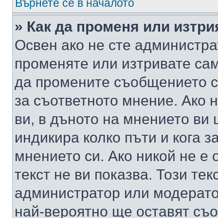
Върнете се в началото
» Как да променя или изтр
Освен ако не сте администра
променяте или изтривате са
да промените съобщението с
за съответното мнение. Ако 
ви, в дъното на мнението ви 
индикира колко пъти и кога 
мнението си. Ако никой не е 
текст не ви показва. Този тек
администратор или модерато
най-вероятно ще оставят съ