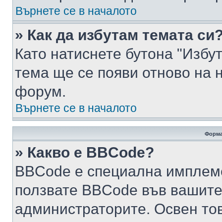
Върнете се в началото
» Как да избутам темата си
Като натиснете бутона "Избут
тема ще се появи отново на 
форум.
Върнете се в началото
Форма
» Какво е BBCode?
BBCode е специална имплем
ползвате BBCode във вашите
администраторите. Освен то