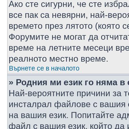
Ако сте сигурни, че сте избр
все пак са невярни, най-вер
времето през лятото (която с
Форумите не могат да отчитат
време на летните месеци вре
реалното местно време.
Върнете се в началото
» Родния ми език го няма в
Най-вероятните причини за т
инсталрал файлове с вашия 
на вашия език. Попитайте а
файл с вашия език, който да 