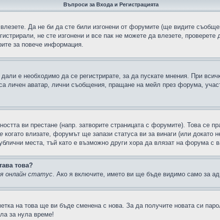
Въпроси за Входа и Регистрацията
 влезете. Да не би да сте били изгонени от форумите (ще видите съобщен
егистрирали, не сте изгонени и все пак не можете да влезете, проверете
рите за повече информация.
дали е необходимо да се регистрирате, за да пускате мнения. При всич
 са личен аватар, лични съобщения, пращане на мейл през форума, участ
ността ви престане (напр. затворите страницата с форумите). Това се пр
е
когато влизате, форумът ще запази статуса ви за винаги (или докато н
публични места, тъй като е възможно други хора да влязат на форума с 
тава това?
ия онлайн статус
. Ако я включите, името ви ще бъде видимо само за ад
метка на това ще ви бъде сменена с нова. За да получите новата си пар
ла за нула време!