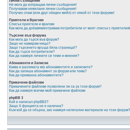
Лични съобщения
Не мога да изпращам лични съобщения!
Получавам нежелани лични съобщения!
Получих спам (или друг обиден мейл) от някой от тези форуми!
Приятели и Врагове
Списък приятели и врагове
Как мога да добавям/изтривам потребители от моят списък с приятели/
Търсене във форума
Как мога да търся във форум?
Защо не намирам нищо?
Защо търсенето връща бяла страница!?
Как да търся потребители?
Как да намеря личните си теми и мнения?
Абонаменти и Записки
Каква е разликата м/у абонаментите и записките?
Как да запиша абонамент за форум или тема?
Как да премахна абонаментите?
Прикачени файлове
Прикачените файлове позволени ли са за този форум?
Как да намеря всички мой прикачени файлове
phpBB 3
Кой е написал phpBB3?
Защо X фунцията не е налична?
Към кой да се обърна, ако намеря нелегални материали на този форум