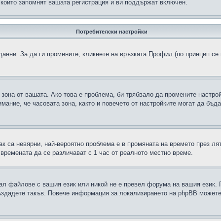
 които запомнят вашата регистрация и ви поддържат включен.
Потребителски настройки
данни. За да ги промените, кликнете на връзката
Профил
(по принцип се 
а зона от вашата. Ако това е проблема, би трябвало да промените настро
ание, че часовата зона, както и повечето от настройките могат да бъдат
ак са невярни, най-вероятно проблема е в промяната на времето през лят
 времената да се различават с 1 час от реалното местно време.
рал файлове с вашия език или никой не е превел форума на вашия език.
създадете такъв. Повече информация за локализирането на phpBB можете