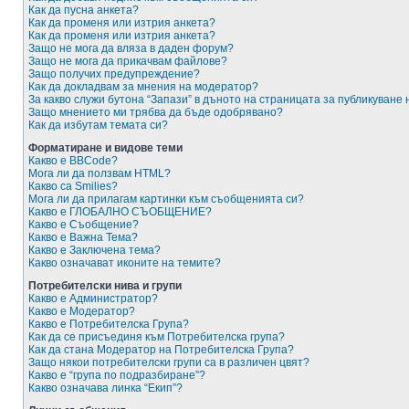
Как да пусна анкета?
Как да променя или изтрия анкета?
Как да променя или изтрия анкета?
Защо не мога да вляза в даден форум?
Защо не мога да прикачвам файлове?
Защо получих предупреждение?
Как да докладвам за мнения на модератор?
За какво служи бутона “Запази” в дъното на страницата за публикуване
Защо мнението ми трябва да бъде одобрявано?
Как да избутам темата си?
Форматиране и видове теми
Какво е BBCode?
Мога ли да ползвам HTML?
Какво са Smilies?
Мога ли да прилагам картинки към съобщенията си?
Какво е ГЛОБАЛНО СЪОБЩЕНИЕ?
Какво е Съобщение?
Какво е Важна Тема?
Какво е Заключена тема?
Какво означават иконите на темите?
Потребителски нива и групи
Какво е Администратор?
Какво е Модератор?
Какво е Потребителска Група?
Как да се присъединя към Потребителска група?
Как да стана Модератор на Потребителска Група?
Защо някои потребителски групи са в различен цвят?
Какво е “група по подразбиране”?
Какво означава линка “Екип”?