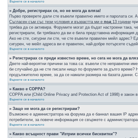
Върнете се в началото
» Добре, регистрирах се, но не мога да вляза!
Първо проверете дали сте въвели правилно името и паролата си. А
Съгласен съм със тези условия и възрастта ми е
под
13 години
при
трябва да се активира. Форумите могат да бъдат настроени така, ч
регистрирали, би трябвало да ви е била представена информация д
Ако не сте, сигурни ли сте, че сте въвели правилен мейл адрес? Е
сигурен, че мейл адреса ви е правилен, най-добре потърсете съде
Върнете се в началото
» Регистрирах се преди известно време, но сега не мога да вляз
Двете най-вероятни причини за това са: въвели сте неправилни име 
би случайно да не сте писали нищо по форумите за дълго време? Н
продължително време, за да се намали размера на базата данни. С
Върнете се в началото
» Какво е COPPA?
COPPA или (Child Online Privacy and Protection Act of 1998) е зако
Върнете се в началото
» Защо не мога да се регистрирам?
Възможно е администратора на форума да е баннал вашия IP адрес 
потребители, за повече информация се свържете с администратора
Върнете се в началото
» Какво всъщност прави "Изтрии всички бисквитки"?