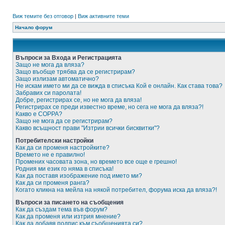
Виж темите без отговор
|
Виж активните теми
Начало форум
Въпроси за Входа и Регистрацията
Защо не мога да вляза?
Защо въобще трябва да се регистрирам?
Защо излизам автоматично?
Не искам името ми да се вижда в списъка Кой е онлайн. Как става това?
Забравих си паролата!
Добре, регистрирах се, но не мога да вляза!
Регистрирах се преди известно време, но сега не мога да вляза?!
Какво е COPPA?
Защо не мога да се регистрирам?
Какво всъщност прави "Изтрии всички бисквитки"?
Потребителски настройки
Как да си променя настройките?
Времето не е правилно!
Промених часовата зона, но времето все още е грешно!
Родния ми език го няма в списъка!
Как да поставя изображение под името ми?
Как да си променя ранга?
Когато кликна на мейла на някой потребител, форума иска да вляза?!
Въпроси за писането на съобщения
Как да създам тема във форум?
Как да променя или изтрия мнение?
Как да добавя подпис към съобщенията си?