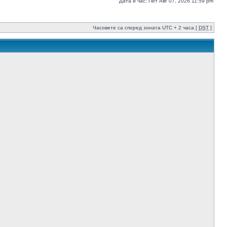
Дата и час: Пет Авг 07, 2026 11:59 pm
Часовете са според зоната UTC + 2 часа [
DST
]