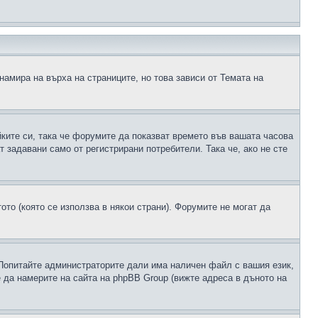
намира на върха на страниците, но това зависи от Темата на
йките си, така че форумите да показват времето във вашата часова
 задавани само от регистрирани потребители. Така че, ако не сте
ото (която се използва в някои страни). Форумите не могат да
 Попитайте администраторите дали има наличен файл с вашия език,
 да намерите на сайта на phpBB Group (вижте адреса в дъното на