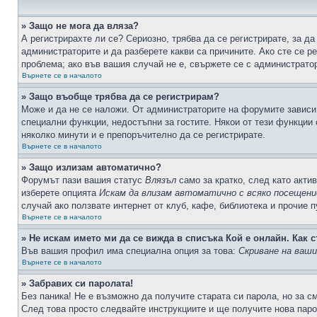
» Защо не мога да вляза?
А регистрирахте ли се? Сериозно, трябва да се регистрирате, за да
администраторите и да разберете какви са причините. Ако сте се р
проблема; ако във вашия случай не е, свържете се с администрато
Върнете се в началото
» Защо въобще трябва да се регистрирам?
Може и да не се наложи. От администраторите на форумите зависи 
специални функции, недостъпни за гостите. Някои от тези функции
няколко минути и е препоръчително да се регистрирате.
Върнете се в началото
» Защо излизам автоматично?
Форумът пази вашия статус
Влязъл
само за кратко, след като актив
изберете опцията
Искам да влизам автоматично с всяко посещени
случай ако ползвате интернет от клуб, кафе, библиотека и прочие 
Върнете се в началото
» Не искам името ми да се вижда в списъка Кой е онлайн. Как с
Във вашия профил има специална опция за това:
Скриване на ваш
Върнете се в началото
» Забравих си паролата!
Без паника! Не е възможно да получите старата си парола, но за с
След това просто следвайте инструкциите и ще получите нова паро