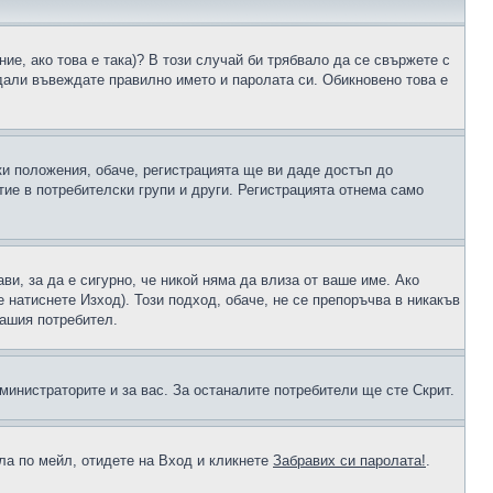
ие, ако това е така)? В този случай би трябвало да се свържете с
 дали въвеждате правилно името и паролата си. Обикновено това е
ки положения, обаче, регистрацията ще ви даде достъп до
ие в потребителски групи и други. Регистрацията отнема само
ави, за да е сигурно, че никой няма да влиза от ваше име. Ако
е натиснете Изход). Този подход, обаче, не се препоръчва в никакъв
вашия потребител.
министраторите и за вас. За останалите потребители ще сте Скрит.
ола по мейл, отидете на Вход и кликнете
Забравих си паролата!
.