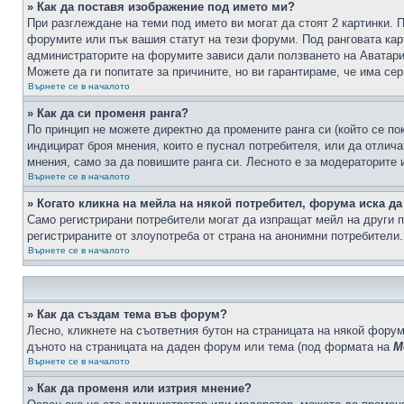
» Как да поставя изображение под името ми?
При разглеждане на теми под името ви могат да стоят 2 картинки. 
форумите или пък вашия статут на тези форуми. Под ранговата карт
администраторите на форумите зависи дали ползването на Аватари щ
Можете да ги попитате за причините, но ви гарантираме, че има сер
Върнете се в началото
» Как да си променя ранга?
По принцип не можете директно да промените ранга си (който се по
индицират броя мнения, които е пуснал потребителя, или да отлич
мнения, само за да повишите ранга си. Лесното е за модераторите 
Върнете се в началото
» Когато кликна на мейла на някой потребител, форума иска да
Само регистрирани потребители могат да изпращат мейл на други п
регистрираните от злоупотреба от страна на анонимни потребители.
Върнете се в началото
» Как да създам тема във форум?
Лесно, кликнете на съответния бутон на страницата на някой форум
дъното на страницата на даден форум или тема (под формата на
М
Върнете се в началото
» Как да променя или изтрия мнение?