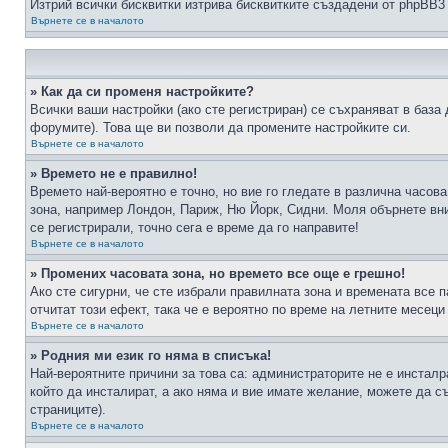
Изтрий всички бисквитки изтрива бисквитките създадени от phpBB3
Върнете се в началото
» Как да си променя настройките?
Всички ваши настройки (ако сте регистриран) се съхраняват в база 
форумите). Това ще ви позволи да промените настройките си.
Върнете се в началото
» Времето не е правилно!
Времето най-вероятно е точно, но вие го гледате в различна часов
зона, например Лондон, Париж, Ню Йорк, Сидни. Моля обърнете вним
се регистрирали, точно сега е време да го направите!
Върнете се в началото
» Промених часовата зона, но времето все още е грешно!
Ако сте сигурни, че сте избрали правилната зона и времената все п
отчитат този ефект, така че е вероятно по време на летните месеци
Върнете се в началото
» Родния ми език го няма в списъка!
Най-вероятните причини за това са: администраторите не е инстал
който да инсталират, а ако няма и вие имате желание, можете да 
страниците).
Върнете се в началото