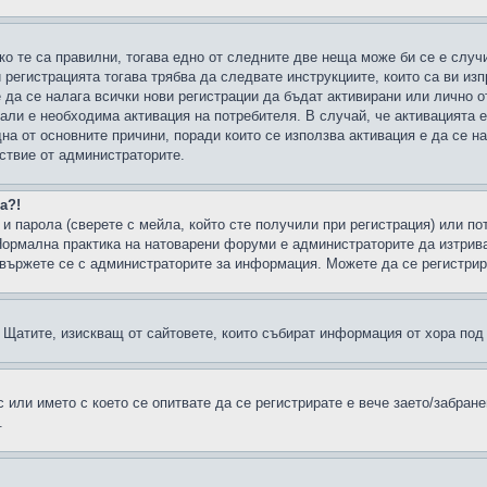
ко те са правилни, тогава едно от следните две неща може би се е слу
 регистрацията тогава трябва да следвате инструкциите, които са ви из
е да се налага всички нови регистрации да бъдат активирани или лично о
али е необходима активация на потребителя. В случай, че активацията 
дна от основните причини, поради които се използва активация е да се 
йствие от администраторите.
а?!
и парола (сверете с мейла, който сте получили при регистрация) или пот
ормална практика на натоварени форуми е администраторите да изтрива
вържете се с администраторите за информация. Можете да се регистрират
н в Щатите, изискващ от сайтовете, които събират информация от хора по
или името с което се опитвате да се регистрирате е вече заето/забран
.