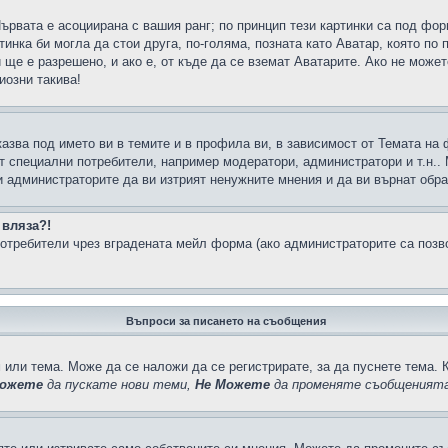
Първата е асоциирана с вашия ранг; по принцип тези картинки са под фо
инка би могла да стои друга, по-голяма, позната като Аватар, която по 
е е разрешено, и ако е, от къде да се вземат Аватарите. Ако не может
иозни такива!
казва под името ви в темите и в профила ви, в зависимост от Темата на
ат специални потребители, например модератори, администратори и т.н..
и администраторите да ви изтрият ненужните мнения и да ви върнат обрат
 вляза?!
отребители чрез вградената мейл форма (ако администраторите са позвол
Въпроси за писането на съобщения
 или тема. Може да се наложи да се регистрирате, за да пуснете тема. 
ожете
да пускате нови теми,
Не Можете
да променяте съобщенията