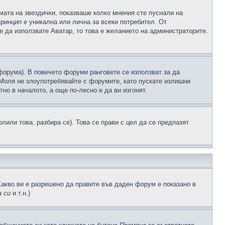
рмата на звездички, показваше колко мнения сте пуснали на
принцип е уникална или лична за всеки потребител. От
е да използвате Аватар, то това е желанието на администраторите.
 форума). В повечето форуми ранговете се използват за да
 Моля не злоупотребявайте с форумите, като пускате излишни
но в началото, а още по-лесно е да ви изгонят.
или това, разбира се). Това се прави с цел да се предпазят
Какво ви е разрешено да правите във даден форум е показано в
 си
и т.н.)