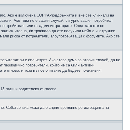
чило. Ако е включена COPPA-поддръжката и вие сте кликнали на
пратени. Ако това не е вашия случай, сигурно вашия потребител
т потребителя, или от администраторите. След като сте се
е задължителна, би трябвало да сте получили мейл с инструкции.
намали риска от потребители, злоупотребяващи с форумите. Ако сте
ребителят ви е бил изтрит. Ако става дума за втория случай, да не
т периодично потребители, който не са били активни
е отново, и този път се опитайте да бъдете по-активни!
д 13 години родителско съгласие.
ено. Собственика може да е спрял временно регистрацията на