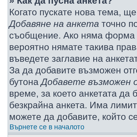
» Как да пусна анкета?
Когато пускате нова тема, щ
Добавяне на анкета
точно по
съобщение. Ако няма форма з
вероятно нямате такива прав
въведете заглавие на анкета
За да добавите възможен отг
бутона
Добавете възможен 
време, за което анкетата да 
безкрайна анкета. Има лимит
можете да добавите, който с
Върнете се в началото