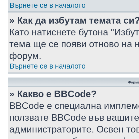
Върнете се в началото
» Как да избутам темата си
Като натиснете бутона "Избут
тема ще се появи отново на 
форум.
Върнете се в началото
Форма
» Какво е BBCode?
BBCode е специална имплем
ползвате BBCode във вашите
администраторите. Освен то