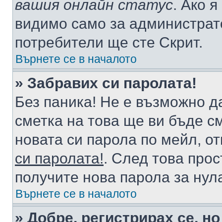
вашия онлайн статус
. Ако 
видимо само за администрато
потребители ще сте Скрит.
Върнете се в началото
» Забравих си паролата!
Без паника! Не е възможно да
сметка на това ще ви бъде с
новата си парола по мейл, о
си паролата!
. След това про
получите нова парола за нул
Върнете се в началото
» Добре, регистрирах се, но