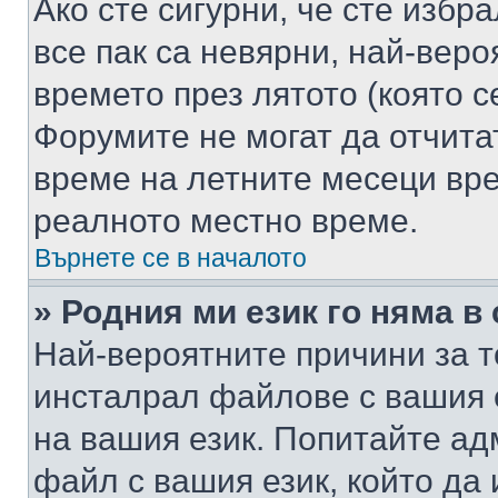
Ако сте сигурни, че сте избр
все пак са невярни, най-вер
времето през лятото (която с
Форумите не могат да отчитат
време на летните месеци вре
реалното местно време.
Върнете се в началото
» Родния ми език го няма в
Най-вероятните причини за т
инсталрал файлове с вашия 
на вашия език. Попитайте а
файл с вашия език, който да 