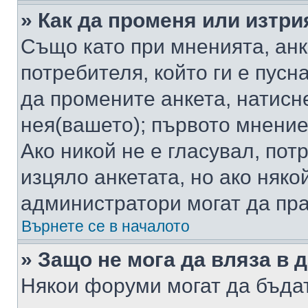
» Как да променя или изтри
Също като при мненията, анк
потребителя, който ги е пусн
да промените анкета, натисн
нея(вашето); първото мнение
Ако никой не е гласувал, по
изцяло анкетата, но ако няко
администратори могат да пр
Върнете се в началото
» Защо не мога да вляза в
Някои форуми могат да бъда