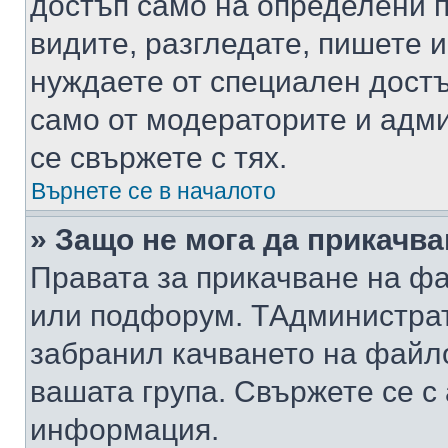
достъп само на определени п
видите, разгледате, пишете и
нуждаете от специален достъ
само от модераторите и адм
се свържете с тях.
Върнете се в началото
» Защо не мога да прикачв
Правата за прикачване на фа
или подфорум. TАдминистра
забранил качването на файл
вашата група. Свържете се с
информация.