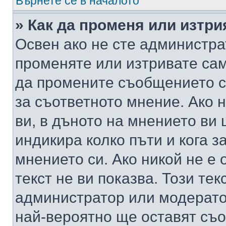
Върнете се в началото
» Как да променя или изтр
Освен ако не сте администра
променяте или изтривате са
да промените съобщението с
за съответното мнение. Ако 
ви, в дъното на мнението ви 
индикира колко пъти и кога 
мнението си. Ако никой не е 
текст не ви показва. Този тек
администратор или модерато
най-вероятно ще оставят съ