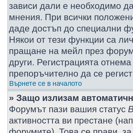
зависи дали е необходимо да 
мнения. При всички положени
даде достъп до специални фу
Някои от тези функции са ли
пращане на мейл през форума
други. Регистрацията отнема
препоръчително да се регист
Върнете се в началото
» Защо излизам автоматич
Форумът пази вашия статус
В
активността ви престане (нап
форумите). Това се прави, за