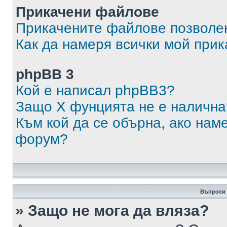
Прикачени файлове
Прикачените файлове позволен
Как да намеря всички мой при
phpBB 3
Кой е написал phpBB3?
Защо X фунцията не е налична
Към кой да се обърна, ако нам
форум?
Въпроси 
» Защо не мога да вляза?