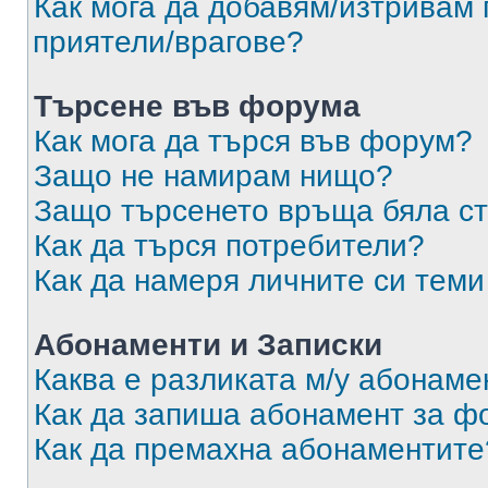
Как мога да добавям/изтривам 
приятели/врагове?
Търсене във форума
Как мога да търся във форум?
Защо не намирам нищо?
Защо търсенето връща бяла ст
Как да търся потребители?
Как да намеря личните си теми
Абонаменти и Записки
Каква е разликата м/у абонаме
Как да запиша абонамент за ф
Как да премахна абонаментите