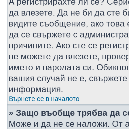
А регистрирахте ли се? Серио
да влезете. Да не би да сте 
видите съобщение, ако това 
да се свържете с администра
причините. Ако сте се регист
не можете да влезете, пров
името и паролата си. Обикно
вашия случай не е, свържете
информация.
Върнете се в началото
» Защо въобще трябва да с
Може и да не се наложи. От