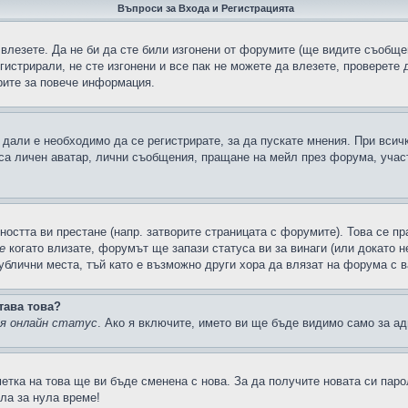
Въпроси за Входа и Регистрацията
 влезете. Да не би да сте били изгонени от форумите (ще видите съобщен
егистрирали, не сте изгонени и все пак не можете да влезете, проверете
рите за повече информация.
дали е необходимо да се регистрирате, за да пускате мнения. При всич
 са личен аватар, лични съобщения, пращане на мейл през форума, участ
ността ви престане (напр. затворите страницата с форумите). Това се пр
е
когато влизате, форумът ще запази статуса ви за винаги (или докато н
публични места, тъй като е възможно други хора да влязат на форума с 
тава това?
ия онлайн статус
. Ако я включите, името ви ще бъде видимо само за ад
метка на това ще ви бъде сменена с нова. За да получите новата си пар
ла за нула време!