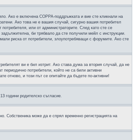
чило. Ако е включена COPPA-поддръжката и вие сте кликнали на
пратени. Ако това не е вашия случай, сигурно вашия потребител
т потребителя, или от администраторите. След като сте се
е задължителна, би трябвало да сте получили мейл с инструкции.
намали риска от потребители, злоупотребяващи с форумите. Ако сте
ребителят ви е бил изтрит. Ако става дума за втория случай, да не
т периодично потребители, който не са били активни
е отново, и този път се опитайте да бъдете по-активни!
д 13 години родителско съгласие.
ено. Собственика може да е спрял временно регистрацията на