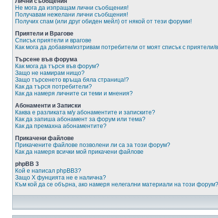
Лични съобщения
Не мога да изпращам лични съобщения!
Получавам нежелани лични съобщения!
Получих спам (или друг обиден мейл) от някой от тези форуми!
Приятели и Врагове
Списък приятели и врагове
Как мога да добавям/изтривам потребители от моят списък с приятели/
Търсене във форума
Как мога да търся във форум?
Защо не намирам нищо?
Защо търсенето връща бяла страница!?
Как да търся потребители?
Как да намеря личните си теми и мнения?
Абонаменти и Записки
Каква е разликата м/у абонаментите и записките?
Как да запиша абонамент за форум или тема?
Как да премахна абонаментите?
Прикачени файлове
Прикачените файлове позволени ли са за този форум?
Как да намеря всички мой прикачени файлове
phpBB 3
Кой е написал phpBB3?
Защо X фунцията не е налична?
Към кой да се обърна, ако намеря нелегални материали на този форум