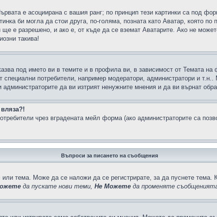
Първата е асоциирана с вашия ранг; по принцип тези картинки са под фо
инка би могла да стои друга, по-голяма, позната като Аватар, която по 
е е разрешено, и ако е, от къде да се вземат Аватарите. Ако не может
иозни такива!
казва под името ви в темите и в профила ви, в зависимост от Темата на
ат специални потребители, например модератори, администратори и т.н..
и администраторите да ви изтрият ненужните мнения и да ви върнат обрат
 вляза?!
отребители чрез вградената мейл форма (ако администраторите са позвол
Въпроси за писането на съобщения
 или тема. Може да се наложи да се регистрирате, за да пуснете тема. 
ожете
да пускате нови теми,
Не Можете
да променяте съобщенията