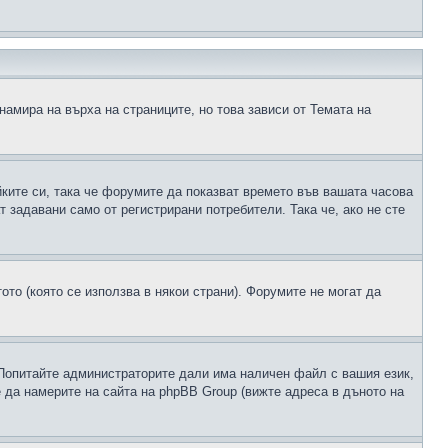
намира на върха на страниците, но това зависи от Темата на
йките си, така че форумите да показват времето във вашата часова
 задавани само от регистрирани потребители. Така че, ако не сте
ото (която се използва в някои страни). Форумите не могат да
 Попитайте администраторите дали има наличен файл с вашия език,
 да намерите на сайта на phpBB Group (вижте адреса в дъното на