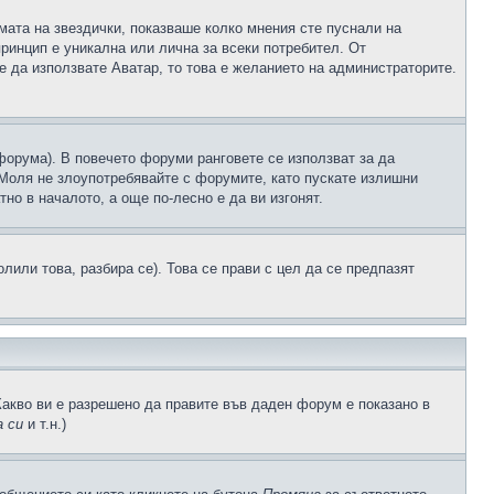
рмата на звездички, показваше колко мнения сте пуснали на
принцип е уникална или лична за всеки потребител. От
е да използвате Аватар, то това е желанието на администраторите.
 форума). В повечето форуми ранговете се използват за да
 Моля не злоупотребявайте с форумите, като пускате излишни
но в началото, а още по-лесно е да ви изгонят.
или това, разбира се). Това се прави с цел да се предпазят
Какво ви е разрешено да правите във даден форум е показано в
 си
и т.н.)