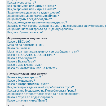
Как да пусна анкета?
Как да променя или изтрия анкета?
Как да променя или изтрия анкета?
Защо не мога да вляза в даден форум?
Защо не мога да прикачвам файлове?
Защо получих предупреждение?
Как да докладвам за мнения на модератор?
За какво служи бутона “Запази” в дъното на страницата за публикуване
Защо мнението ми трябва да бъде одобрявано?
Как да избутам темата си?
Форматиране и видове теми
Какво е BBCode?
Мога ли да ползвам HTML?
Какво са Smilies?
Мога ли да прилагам картинки към съобщенията си?
Какво е ГЛОБАЛНО СЪОБЩЕНИЕ?
Какво е Съобщение?
Какво е Важна Тема?
Какво е Заключена тема?
Какво означават иконите на темите?
Потребителски нива и групи
Какво е Администратор?
Какво е Модератор?
Какво е Потребителска Група?
Как да се присъединя към Потребителска група?
Как да стана Модератор на Потребителска Група?
Защо някои потребителски групи са в различен цвят?
Какво е “група по подразбиране”?
Какво означава линка “Екип”?