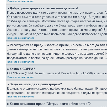
Върнете се в началото
» Добре, регистрирах се, но не мога да вляза!
Първо проверете дали сте въвели правилно името и паролата си. А
Съгласен съм със тези условия и възрастта ми е
под
13 години
при
трябва да се активира. Форумите могат да бъдат настроени така, ч
регистрирали, би трябвало да ви е била представена информация д
Ако не сте, сигурни ли сте, че сте въвели правилен мейл адрес? Е
сигурен, че мейл адреса ви е правилен, най-добре потърсете съде
Върнете се в началото
» Регистрирах се преди известно време, но сега не мога да вляз
Двете най-вероятни причини за това са: въвели сте неправилни име 
би случайно да не сте писали нищо по форумите за дълго време? Н
продължително време, за да се намали размера на базата данни. С
Върнете се в началото
» Какво е COPPA?
COPPA или (Child Online Privacy and Protection Act of 1998) е зако
Върнете се в началото
» Защо не мога да се регистрирам?
Възможно е администратора на форума да е баннал вашия IP адрес 
потребители, за повече информация се свържете с администратора
Върнете се в началото
» Какво всъщност прави "Изтрии всички бисквитки"?