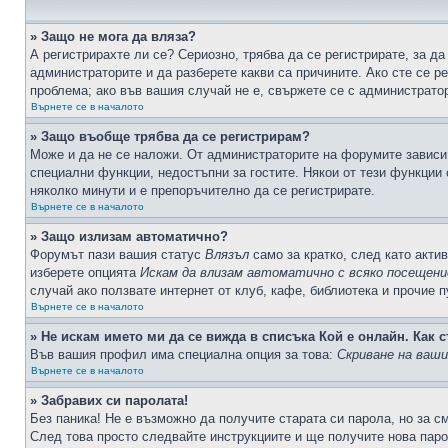
» Защо не мога да вляза?
А регистрирахте ли се? Сериозно, трябва да се регистрирате, за да
администраторите и да разберете какви са причините. Ако сте се р
проблема; ако във вашия случай не е, свържете се с администрато
Върнете се в началото
» Защо въобще трябва да се регистрирам?
Може и да не се наложи. От администраторите на форумите зависи 
специални функции, недостъпни за гостите. Някои от тези функции
няколко минути и е препоръчително да се регистрирате.
Върнете се в началото
» Защо излизам автоматично?
Форумът пази вашия статус
Влязъл
само за кратко, след като актив
изберете опцията
Искам да влизам автоматично с всяко посещени
случай ако ползвате интернет от клуб, кафе, библиотека и прочие 
Върнете се в началото
» Не искам името ми да се вижда в списъка Кой е онлайн. Как с
Във вашия профил има специална опция за това:
Скриване на ваш
Върнете се в началото
» Забравих си паролата!
Без паника! Не е възможно да получите старата си парола, но за с
След това просто следвайте инструкциите и ще получите нова паро