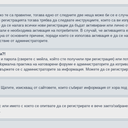
ко те са правилни, тогава едно от следните две неща може би се е слу
 регистрацията тогава трябва да следвате инструкциите, които са ви из
е да се налага всички нови регистрации да бъдат активирани или лично о
али е необходима активация на потребителя. В случай, че активацията 
дна от основните причини, поради които се използва активация е да се 
йствие от администраторите.
а?!
и парола (сверете с мейла, който сте получили при регистрация) или пот
ормална практика на натоварени форуми е администраторите да изтрива
вържете се с администраторите за информация. Можете да се регистрират
н в Щатите, изискващ от сайтовете, които събират информация от хора по
или името с което се опитвате да се регистрирате е вече заето/забран
.