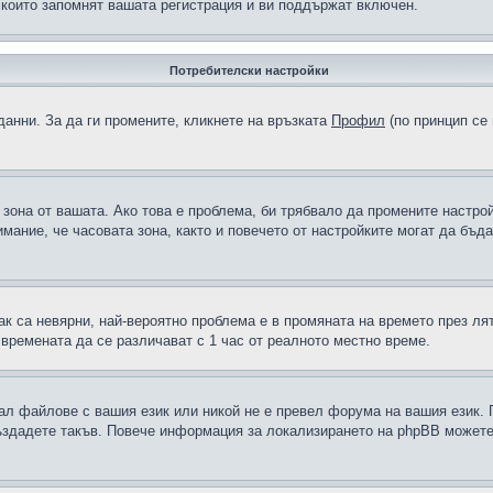
 които запомнят вашата регистрация и ви поддържат включен.
Потребителски настройки
данни. За да ги промените, кликнете на връзката
Профил
(по принцип се 
а зона от вашата. Ако това е проблема, би трябвало да промените настро
ание, че часовата зона, както и повечето от настройките могат да бъдат
ак са невярни, най-вероятно проблема е в промяната на времето през лят
 времената да се различават с 1 час от реалното местно време.
рал файлове с вашия език или никой не е превел форума на вашия език.
създадете такъв. Повече информация за локализирането на phpBB можете