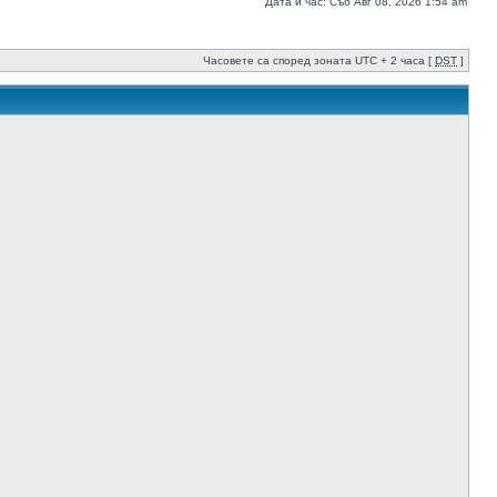
Дата и час: Съб Авг 08, 2026 1:54 am
Часовете са според зоната UTC + 2 часа [
DST
]