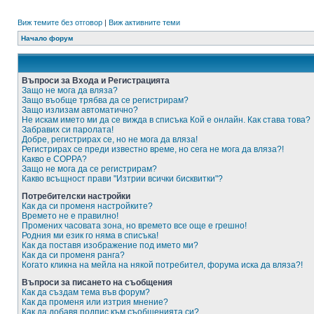
Виж темите без отговор
|
Виж активните теми
Начало форум
Въпроси за Входа и Регистрацията
Защо не мога да вляза?
Защо въобще трябва да се регистрирам?
Защо излизам автоматично?
Не искам името ми да се вижда в списъка Кой е онлайн. Как става това?
Забравих си паролата!
Добре, регистрирах се, но не мога да вляза!
Регистрирах се преди известно време, но сега не мога да вляза?!
Какво е COPPA?
Защо не мога да се регистрирам?
Какво всъщност прави "Изтрии всички бисквитки"?
Потребителски настройки
Как да си променя настройките?
Времето не е правилно!
Промених часовата зона, но времето все още е грешно!
Родния ми език го няма в списъка!
Как да поставя изображение под името ми?
Как да си променя ранга?
Когато кликна на мейла на някой потребител, форума иска да вляза?!
Въпроси за писането на съобщения
Как да създам тема във форум?
Как да променя или изтрия мнение?
Как да добавя подпис към съобщенията си?