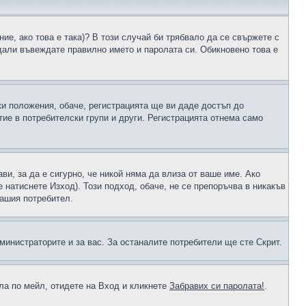
ие, ако това е така)? В този случай би трябвало да се свържете с
 дали въвеждате правилно името и паролата си. Обикновено това е
ки положения, обаче, регистрацията ще ви даде достъп до
ие в потребителски групи и други. Регистрацията отнема само
ави, за да е сигурно, че никой няма да влиза от ваше име. Ако
е натиснете Изход). Този подход, обаче, не се препоръчва в никакъв
вашия потребител.
министраторите и за вас. За останалите потребители ще сте Скрит.
ола по мейл, отидете на Вход и кликнете
Забравих си паролата!
.