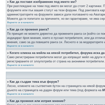
» Как да поставя изображение под името ми?
При разглеждане на теми под името ви могат да стоят 2 картинки. 
форумите или пък вашия статут на тези форуми. Под ранговата карт
администраторите на форумите зависи дали ползването на Аватари щ
Можете да ги попитате за причините, но ви гарантираме, че има сер
Върнете се в началото
» Как да си променя ранга?
По принцип не можете директно да промените ранга си (който се по
индицират броя мнения, които е пуснал потребителя, или да отлич
мнения, само за да повишите ранга си. Лесното е за модераторите 
Върнете се в началото
» Когато кликна на мейла на някой потребител, форума иска да
Само регистрирани потребители могат да изпращат мейл на други п
регистрираните от злоупотреба от страна на анонимни потребители.
Върнете се в началото
» Как да създам тема във форум?
Лесно, кликнете на съответния бутон на страницата на някой форум
дъното на страницата на даден форум или тема (под формата на
М
Върнете се в началото
» Как да променя или изтрия мнение?