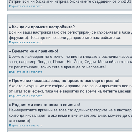
Изтрий всички бисквитки изтрива бисквитките създадени от phpBB3
Върнете се в началото
» Как да си променя настройките?
Всички ваши настройки (ако сте регистриран) се съхраняват в база 
форумите). Това ще ви позволи да промените настройките си.
Върнете се в началото
» Времето не е правилно!
Времето най-вероятно е точно, но вие го гледате в различна часов
зона, например Лондон, Париж, Ню Йорк, Сидни. Моля обърнете вним
се регистрирали, точно сега е време да го направите!
Върнете се в началото
» Промених часовата зона, но времето все още е грешно!
Ако сте сигурни, че сте избрали правилната зона и времената все п
отчитат този ефект, така че е вероятно по време на летните месеци
Върнете се в началото
» Родния ми език го няма в списъка!
Най-вероятните причини за това са: администраторите не е инстал
който да инсталират, а ако няма и вие имате желание, можете да 
страниците).
Върнете се в началото