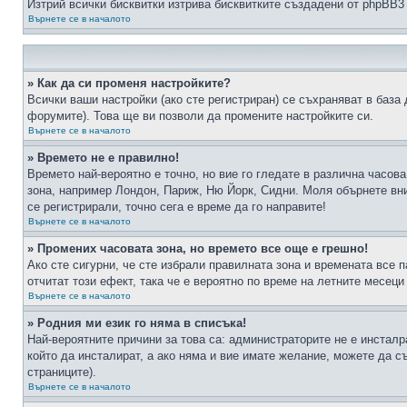
Изтрий всички бисквитки изтрива бисквитките създадени от phpBB3
Върнете се в началото
» Как да си променя настройките?
Всички ваши настройки (ако сте регистриран) се съхраняват в база 
форумите). Това ще ви позволи да промените настройките си.
Върнете се в началото
» Времето не е правилно!
Времето най-вероятно е точно, но вие го гледате в различна часов
зона, например Лондон, Париж, Ню Йорк, Сидни. Моля обърнете вним
се регистрирали, точно сега е време да го направите!
Върнете се в началото
» Промених часовата зона, но времето все още е грешно!
Ако сте сигурни, че сте избрали правилната зона и времената все п
отчитат този ефект, така че е вероятно по време на летните месеци
Върнете се в началото
» Родния ми език го няма в списъка!
Най-вероятните причини за това са: администраторите не е инстал
който да инсталират, а ако няма и вие имате желание, можете да 
страниците).
Върнете се в началото