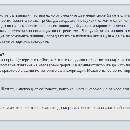
ко те са правилни, тогава едно от следните две неща може би се е слу
 регистрацията тогава трябва да следвате инструкциите, които са ви из
е да се налага всички нови регистрации да бъдат активирани или лично о
али е необходима активация на потребителя. В случай, че активацията 
дна от основните причини, поради които се използва активация е да се 
йствие от администраторите.
а?!
и парола (сверете с мейла, който сте получили при регистрация) или пот
ормална практика на натоварени форуми е администраторите да изтрива
вържете се с администраторите за информация. Можете да се регистрират
н в Щатите, изискващ от сайтовете, които събират информация от хора по
или името с което се опитвате да се регистрирате е вече заето/забран
.