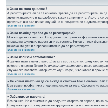
» Защо не мога да вляза?
А регистрирахте ли се? Сериозно, трябва да се регистрирате, за да
администраторите и да разберете какви са причините. Ако сте се р
проблема; ако във вашия случай не е, свържете се с администрато
Върнете се в началото
» Защо въобще трябва да се регистрирам?
Може и да не се наложи. От администраторите на форумите зависи 
специални функции, недостъпни за гостите. Някои от тези функции
няколко минути и е препоръчително да се регистрирате.
Върнете се в началото
» Защо излизам автоматично?
Форумът пази вашия статус
Влязъл
само за кратко, след като актив
изберете опцията
Искам да влизам автоматично с всяко посещени
случай ако ползвате интернет от клуб, кафе, библиотека и прочие 
Върнете се в началото
» Не искам името ми да се вижда в списъка Кой е онлайн. Как с
Във вашия профил има специална опция за това:
Скриване на ваш
Върнете се в началото
» Забравих си паролата!
Без паника! Не е възможно да получите старата си парола, но за с
След това просто следвайте инструкциите и ще получите нова паро