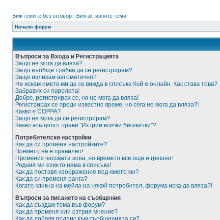
Виж темите без отговор
|
Виж активните теми
Начало форум
Въпроси за Входа и Регистрацията
Защо не мога да вляза?
Защо въобще трябва да се регистрирам?
Защо излизам автоматично?
Не искам името ми да се вижда в списъка Кой е онлайн. Как става това?
Забравих си паролата!
Добре, регистрирах се, но не мога да вляза!
Регистрирах се преди известно време, но сега не мога да вляза?!
Какво е COPPA?
Защо не мога да се регистрирам?
Какво всъщност прави "Изтрии всички бисквитки"?
Потребителски настройки
Как да си променя настройките?
Времето не е правилно!
Промених часовата зона, но времето все още е грешно!
Родния ми език го няма в списъка!
Как да поставя изображение под името ми?
Как да си променя ранга?
Когато кликна на мейла на някой потребител, форума иска да вляза?!
Въпроси за писането на съобщения
Как да създам тема във форум?
Как да променя или изтрия мнение?
Как да добавя подпис към съобщенията си?