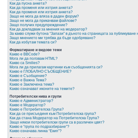
Как да пусна анкета?
Как да променя или изтрия анкета?
Как да променя или изтрия анкета?
Защо не мога да вляза в даден форум?
Защо не мога да прикачвам файлове?
Защо получих предупреждение?
Как да докладвам за мнения на модератор?
За какво служи бутона “Запази” в дъното на страницата за публикуване
Защо мнението ми трябва да бъде одобрявано?
Как да избутам темата си?
Форматиране и видове теми
Какво е BBCode?
Мога ли да ползвам HTML?
Какво са Smilies?
Мога ли да прилагам картинки към съобщенията си?
Какво е ГЛОБАЛНО СЪОБЩЕНИЕ?
Какво е Съобщение?
Какво е Важна Тема?
Какво е Заключена тема?
Какво означават иконите на темите?
Потребителски нива и групи
Какво е Администратор?
Какво е Модератор?
Какво е Потребителска Група?
Как да се присъединя към Потребителска група?
Как да стана Модератор на Потребителска Група?
Защо някои потребителски групи са в различен цвят?
Какво е “група по подразбиране”?
Какво означава линка “Екип”?