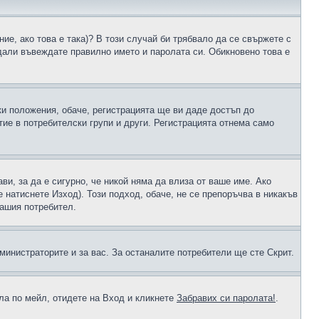
ие, ако това е така)? В този случай би трябвало да се свържете с
 дали въвеждате правилно името и паролата си. Обикновено това е
ки положения, обаче, регистрацията ще ви даде достъп до
ие в потребителски групи и други. Регистрацията отнема само
ави, за да е сигурно, че никой няма да влиза от ваше име. Ако
е натиснете Изход). Този подход, обаче, не се препоръчва в никакъв
вашия потребител.
министраторите и за вас. За останалите потребители ще сте Скрит.
ола по мейл, отидете на Вход и кликнете
Забравих си паролата!
.