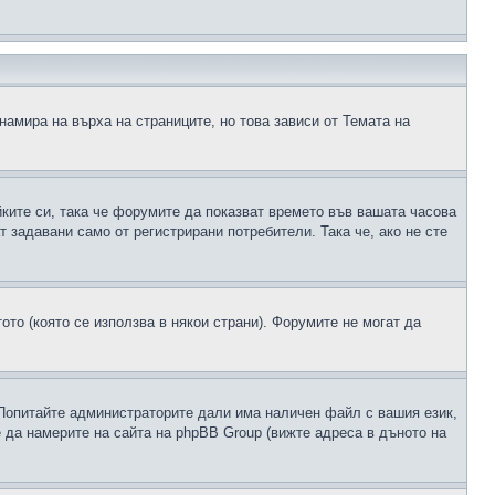
намира на върха на страниците, но това зависи от Темата на
йките си, така че форумите да показват времето във вашата часова
 задавани само от регистрирани потребители. Така че, ако не сте
ото (която се използва в някои страни). Форумите не могат да
 Попитайте администраторите дали има наличен файл с вашия език,
 да намерите на сайта на phpBB Group (вижте адреса в дъното на