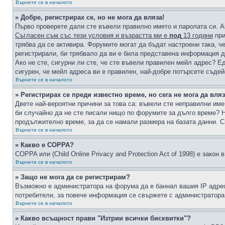
Върнете се в началото
» Добре, регистрирах се, но не мога да вляза!
Първо проверете дали сте въвели правилно името и паролата си. А
Съгласен съм със тези условия и възрастта ми е
под
13 години
при
трябва да се активира. Форумите могат да бъдат настроени така, ч
регистрирали, би трябвало да ви е била представена информация д
Ако не сте, сигурни ли сте, че сте въвели правилен мейл адрес? Е
сигурен, че мейл адреса ви е правилен, най-добре потърсете съде
Върнете се в началото
» Регистрирах се преди известно време, но сега не мога да вляз
Двете най-вероятни причини за това са: въвели сте неправилни име 
би случайно да не сте писали нищо по форумите за дълго време? Н
продължително време, за да се намали размера на базата данни. С
Върнете се в началото
» Какво е COPPA?
COPPA или (Child Online Privacy and Protection Act of 1998) е зако
Върнете се в началото
» Защо не мога да се регистрирам?
Възможно е администратора на форума да е баннал вашия IP адрес 
потребители, за повече информация се свържете с администратора
Върнете се в началото
» Какво всъщност прави "Изтрии всички бисквитки"?