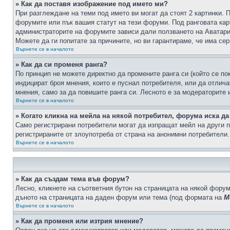
» Как да поставя изображение под името ми?
При разглеждане на теми под името ви могат да стоят 2 картинки. 
форумите или пък вашия статут на тези форуми. Под ранговата карт
администраторите на форумите зависи дали ползването на Аватари щ
Можете да ги попитате за причините, но ви гарантираме, че има сер
Върнете се в началото
» Как да си променя ранга?
По принцип не можете директно да промените ранга си (който се по
индицират броя мнения, които е пуснал потребителя, или да отлич
мнения, само за да повишите ранга си. Лесното е за модераторите 
Върнете се в началото
» Когато кликна на мейла на някой потребител, форума иска да
Само регистрирани потребители могат да изпращат мейл на други п
регистрираните от злоупотреба от страна на анонимни потребители.
Върнете се в началото
» Как да създам тема във форум?
Лесно, кликнете на съответния бутон на страницата на някой форум
дъното на страницата на даден форум или тема (под формата на
М
Върнете се в началото
» Как да променя или изтрия мнение?