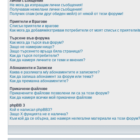
Лични съобщения
Не мога да изпращам лични съобщения!
Получавам нежелани лични съобщения!
Получих спам (или друг обиден мейл) от някой от тези форуми!
Приятели и Врагове
Списък приятели и врагове
Как мога да добавям/изтривам потребители от моят списък с приятели/
Търсене във форума
Как мога да търся във форум?
Защо не намирам нищо?
Защо търсенето връща бяла страница!?
Как да търся потребители?
Как да намеря личните си теми и мнения?
Абонаменти и Записки
Каква е разликата м/у абонаментите и записките?
Как да запиша абонамент за форум или тема?
Как да премахна абонаментите?
Прикачени файлове
Прикачените файлове позволени ли са за този форум?
Как да намеря всички мой прикачени файлове
phpBB 3
Кой е написал phpBB3?
Защо X фунцията не е налична?
Към кой да се обърна, ако намеря нелегални материали на този форум