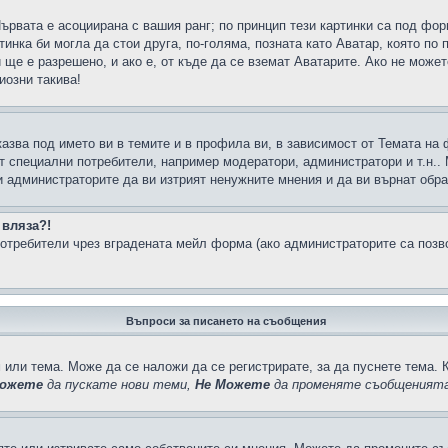
Първата е асоциирана с вашия ранг; по принцип тези картинки са под фо
инка би могла да стои друга, по-голяма, позната като Аватар, която по 
е е разрешено, и ако е, от къде да се вземат Аватарите. Ако не может
иозни такива!
казва под името ви в темите и в профила ви, в зависимост от Темата на
ат специални потребители, например модератори, администратори и т.н..
и администраторите да ви изтрият ненужните мнения и да ви върнат обрат
 вляза?!
отребители чрез вградената мейл форма (ако администраторите са позвол
Въпроси за писането на съобщения
 или тема. Може да се наложи да се регистрирате, за да пуснете тема. 
ожете
да пускате нови теми,
Не Можете
да променяте съобщенията