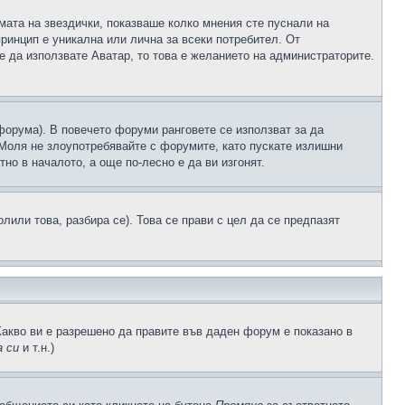
рмата на звездички, показваше колко мнения сте пуснали на
принцип е уникална или лична за всеки потребител. От
е да използвате Аватар, то това е желанието на администраторите.
 форума). В повечето форуми ранговете се използват за да
 Моля не злоупотребявайте с форумите, като пускате излишни
но в началото, а още по-лесно е да ви изгонят.
или това, разбира се). Това се прави с цел да се предпазят
Какво ви е разрешено да правите във даден форум е показано в
 си
и т.н.)