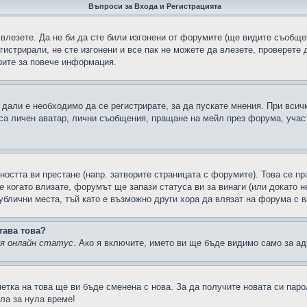
Въпроси за Входа и Регистрацията
 влезете. Да не би да сте били изгонени от форумите (ще видите съобщен
егистрирали, не сте изгонени и все пак не можете да влезете, проверете
рите за повече информация.
дали е необходимо да се регистрирате, за да пускате мнения. При всич
 са личен аватар, лични съобщения, пращане на мейл през форума, участ
ността ви престане (напр. затворите страницата с форумите). Това се пр
е
когато влизате, форумът ще запази статуса ви за винаги (или докато н
публични места, тъй като е възможно други хора да влязат на форума с 
тава това?
ия онлайн статус
. Ако я включите, името ви ще бъде видимо само за ад
метка на това ще ви бъде сменена с нова. За да получите новата си пар
ла за нула време!