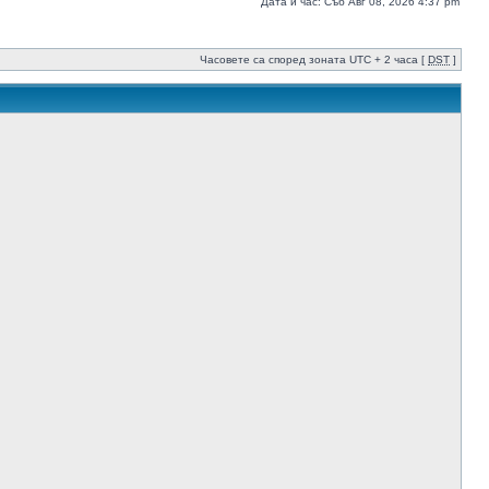
Дата и час: Съб Авг 08, 2026 4:37 pm
Часовете са според зоната UTC + 2 часа [
DST
]