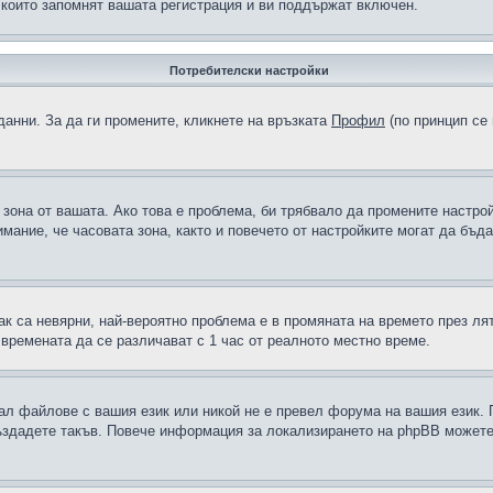
 които запомнят вашата регистрация и ви поддържат включен.
Потребителски настройки
данни. За да ги промените, кликнете на връзката
Профил
(по принцип се 
а зона от вашата. Ако това е проблема, би трябвало да промените настро
ание, че часовата зона, както и повечето от настройките могат да бъдат
ак са невярни, най-вероятно проблема е в промяната на времето през лят
 времената да се различават с 1 час от реалното местно време.
рал файлове с вашия език или никой не е превел форума на вашия език.
създадете такъв. Повече информация за локализирането на phpBB можете