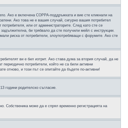
чило. Ако е включена COPPA-поддръжката и вие сте кликнали на
пратени. Ако това не е вашия случай, сигурно вашия потребител
т потребителя, или от администраторите. След като сте се
е задължителна, би трябвало да сте получили мейл с инструкции.
намали риска от потребители, злоупотребяващи с форумите. Ако сте
ребителят ви е бил изтрит. Ако става дума за втория случай, да не
т периодично потребители, който не са били активни
е отново, и този път се опитайте да бъдете по-активни!
д 13 години родителско съгласие.
ено. Собственика може да е спрял временно регистрацията на