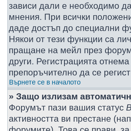
зависи дали е необходимо да 
мнения. При всички положени
даде достъп до специални фу
Някои от тези функции са ли
пращане на мейл през форума
други. Регистрацията отнема
препоръчително да се регист
Върнете се в началото
» Защо излизам автоматич
Форумът пази вашия статус
В
активността ви престане (нап
форумите). Това се прави, за