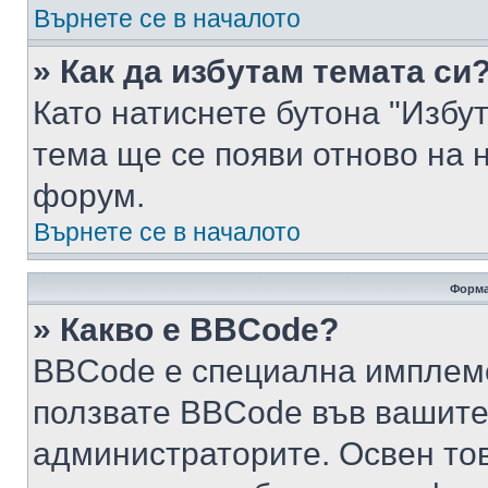
Върнете се в началото
» Как да избутам темата си
Като натиснете бутона "Избут
тема ще се появи отново на 
форум.
Върнете се в началото
Форма
» Какво е BBCode?
BBCode е специална имплем
ползвате BBCode във вашите
администраторите. Освен то