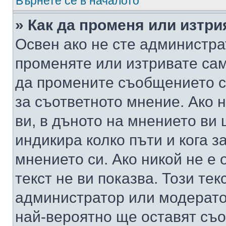
Върнете се в началото
» Как да променя или изтр
Освен ако не сте администра
променяте или изтривате са
да промените съобщението с
за съответното мнение. Ако 
ви, в дъното на мнението ви 
индикира колко пъти и кога 
мнението си. Ако никой не е 
текст не ви показва. Този тек
администратор или модерато
най-вероятно ще оставят съ