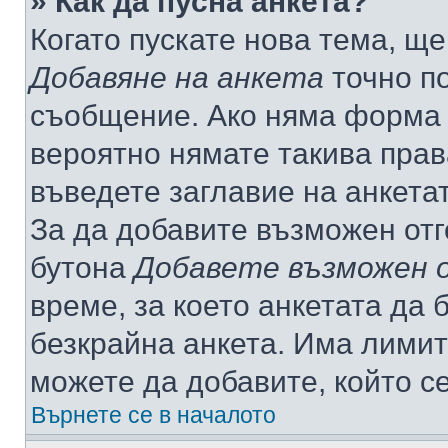
» Как да пусна анкета?
Когато пускате нова тема, щ
Добавяне на анкета
точно по
съобщение. Ако няма форма з
вероятно нямате такива прав
въведете заглавие на анкета
За да добавите възможен отг
бутона
Добавете възможен 
време, за което анкетата да 
безкрайна анкета. Има лимит
можете да добавите, който с
Върнете се в началото