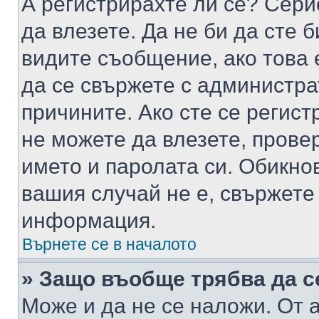
А регистрирахте ли се? Серио
да влезете. Да не би да сте 
видите съобщение, ако това 
да се свържете с администра
причините. Ако сте се регист
не можете да влезете, пров
името и паролата си. Обикно
вашия случай не е, свържете
информация.
Върнете се в началото
» Защо въобще трябва да с
Може и да не се наложи. От