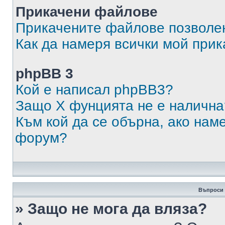
Прикачени файлове
Прикачените файлове позволен
Как да намеря всички мой при
phpBB 3
Кой е написал phpBB3?
Защо X фунцията не е налична
Към кой да се обърна, ако нам
форум?
Въпроси 
» Защо не мога да вляза?