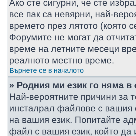
Ако сте сигурни, че сте избр
все пак са невярни, най-вер
времето през лятото (която с
Форумите не могат да отчитат
време на летните месеци вре
реалното местно време.
Върнете се в началото
» Родния ми език го няма в
Най-вероятните причини за т
инсталрал файлове с вашия 
на вашия език. Попитайте а
файл с вашия език, който да 