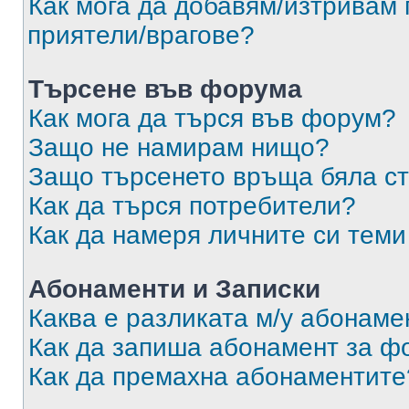
Как мога да добавям/изтривам 
приятели/врагове?
Търсене във форума
Как мога да търся във форум?
Защо не намирам нищо?
Защо търсенето връща бяла ст
Как да търся потребители?
Как да намеря личните си теми
Абонаменти и Записки
Каква е разликата м/у абонаме
Как да запиша абонамент за ф
Как да премахна абонаментите