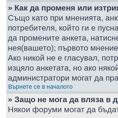
» Как да променя или изтри
Също като при мненията, анк
потребителя, който ги е пусн
да промените анкета, натисн
нея(вашето); първото мнение
Ако никой не е гласувал, по
изцяло анкетата, но ако няко
администратори могат да пр
Върнете се в началото
» Защо не мога да вляза в
Някои форуми могат да бъда