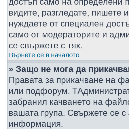
достъп само на определени п
видите, разгледате, пишете и
нуждаете от специален достъ
само от модераторите и адм
се свържете с тях.
Върнете се в началото
» Защо не мога да прикачв
Правата за прикачване на фа
или подфорум. TАдминистра
забранил качването на файл
вашата група. Свържете се с
информация.