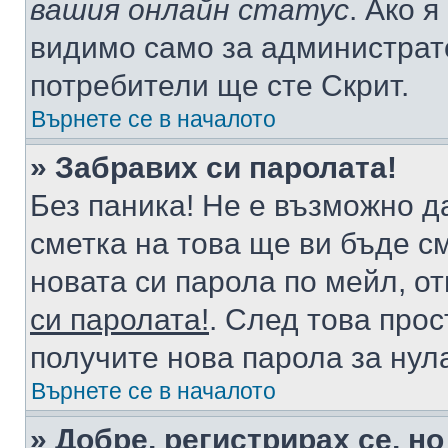
вашия онлайн статус
. Ако 
видимо само за администрато
потребители ще сте Скрит.
Върнете се в началото
» Забравих си паролата!
Без паника! Не е възможно да
сметка на това ще ви бъде с
новата си парола по мейл, о
си паролата!
. След това про
получите нова парола за нул
Върнете се в началото
» Добре, регистрирах се, но