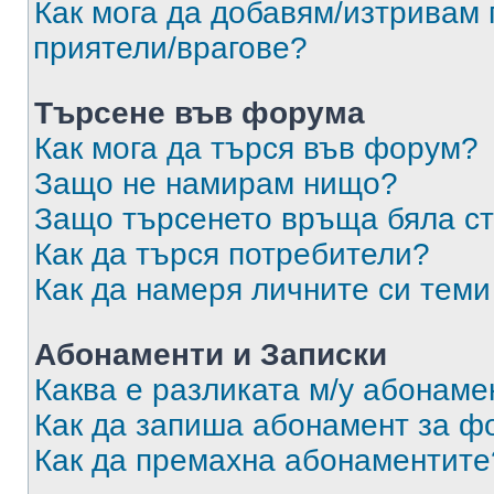
Как мога да добавям/изтривам 
приятели/врагове?
Търсене във форума
Как мога да търся във форум?
Защо не намирам нищо?
Защо търсенето връща бяла ст
Как да търся потребители?
Как да намеря личните си теми
Абонаменти и Записки
Каква е разликата м/у абонаме
Как да запиша абонамент за ф
Как да премахна абонаментите