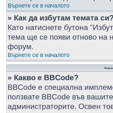
Върнете се в началото
» Как да избутам темата си
Като натиснете бутона "Избут
тема ще се появи отново на 
форум.
Върнете се в началото
Форма
» Какво е BBCode?
BBCode е специална имплем
ползвате BBCode във вашите
администраторите. Освен то