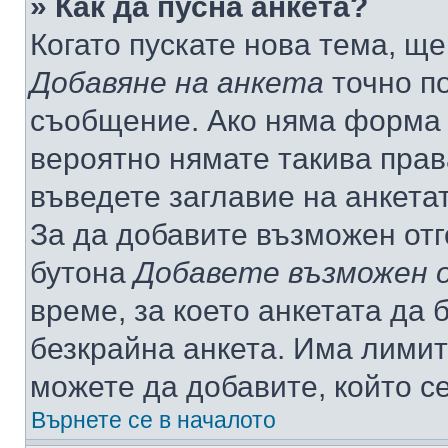
» Как да пусна анкета?
Когато пускате нова тема, щ
Добавяне на анкета
точно по
съобщение. Ако няма форма з
вероятно нямате такива прав
въведете заглавие на анкета
За да добавите възможен отг
бутона
Добавете възможен 
време, за което анкетата да 
безкрайна анкета. Има лимит
можете да добавите, който с
Върнете се в началото