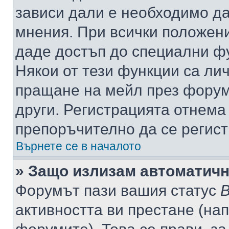
зависи дали е необходимо да 
мнения. При всички положени
даде достъп до специални фу
Някои от тези функции са ли
пращане на мейл през форума
други. Регистрацията отнема
препоръчително да се регист
Върнете се в началото
» Защо излизам автоматич
Форумът пази вашия статус
В
активността ви престане (нап