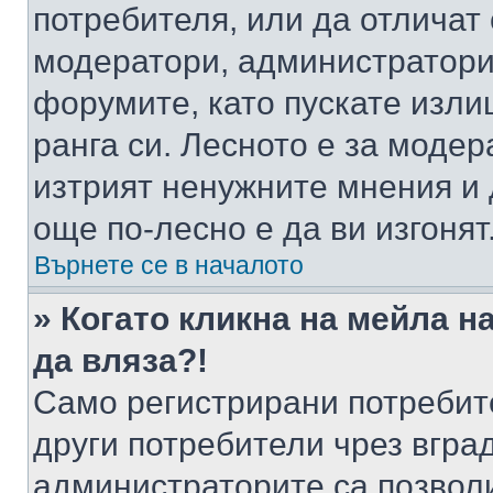
потребителя, или да отличат
модератори, администратори 
форумите, като пускате изли
ранга си. Лесното е за моде
изтрият ненужните мнения и 
още по-лесно е да ви изгонят
Върнете се в началото
» Когато кликна на мейла н
да вляза?!
Само регистрирани потребит
други потребители чрез вгра
администраторите са позволи