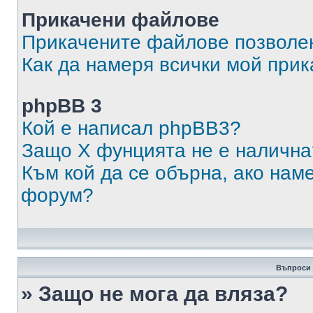
Прикачени файлове
Прикачените файлове позволен
Как да намеря всички мой при
phpBB 3
Кой е написал phpBB3?
Защо X фунцията не е налична
Към кой да се обърна, ако нам
форум?
Въпроси 
» Защо не мога да вляза?