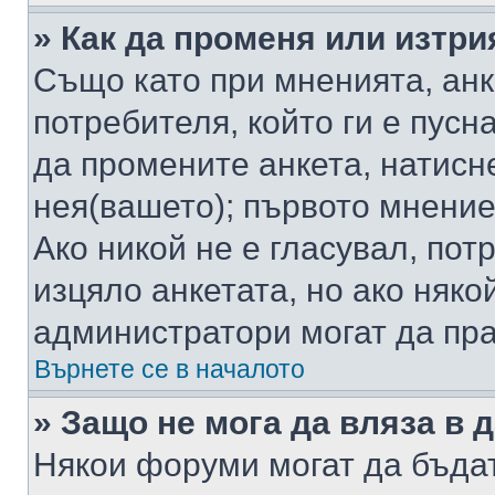
» Как да променя или изтри
Също като при мненията, анк
потребителя, който ги е пусн
да промените анкета, натисн
нея(вашето); първото мнение
Ако никой не е гласувал, по
изцяло анкетата, но ако няко
администратори могат да пр
Върнете се в началото
» Защо не мога да вляза в
Някои форуми могат да бъда