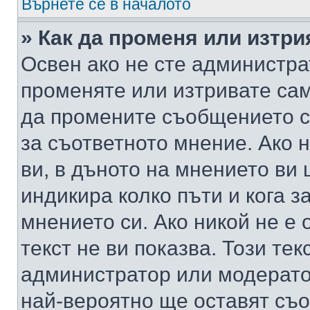
Върнете се в началото
» Как да променя или изтр
Освен ако не сте администра
променяте или изтривате са
да промените съобщението с
за съответното мнение. Ако 
ви, в дъното на мнението ви 
индикира колко пъти и кога 
мнението си. Ако никой не е 
текст не ви показва. Този тек
администратор или модерато
най-вероятно ще оставят съ