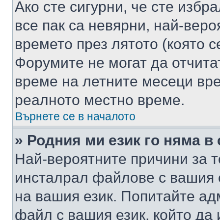
Ако сте сигурни, че сте избр
все пак са невярни, най-вер
времето през лятото (която с
Форумите не могат да отчитат
време на летните месеци вре
реалното местно време.
Върнете се в началото
» Родния ми език го няма в
Най-вероятните причини за т
инсталрал файлове с вашия 
на вашия език. Попитайте а
файл с вашия език, който да 