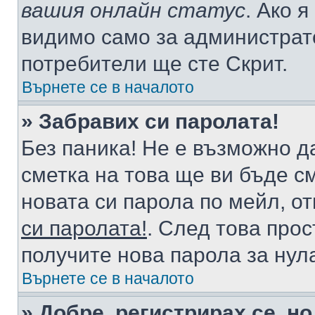
вашия онлайн статус
. Ако 
видимо само за администрато
потребители ще сте Скрит.
Върнете се в началото
» Забравих си паролата!
Без паника! Не е възможно да
сметка на това ще ви бъде с
новата си парола по мейл, о
си паролата!
. След това про
получите нова парола за нул
Върнете се в началото
» Добре, регистрирах се, но