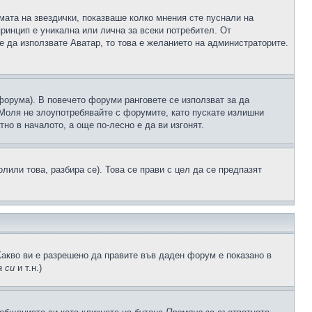
рмата на звездички, показваше колко мнения сте пуснали на
принцип е уникална или лична за всеки потребител. От
е да използвате Аватар, то това е желанието на администраторите.
 форума). В повечето форуми ранговете се използват за да
 Моля не злоупотребявайте с форумите, като пускате излишни
но в началото, а още по-лесно е да ви изгонят.
или това, разбира се). Това се прави с цел да се предпазят
Какво ви е разрешено да правите във даден форум е показано в
 си
и т.н.)