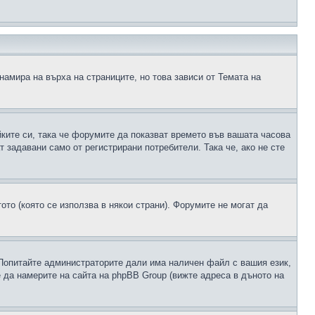
намира на върха на страниците, но това зависи от Темата на
йките си, така че форумите да показват времето във вашата часова
 задавани само от регистрирани потребители. Така че, ако не сте
ото (която се използва в някои страни). Форумите не могат да
 Попитайте администраторите дали има наличен файл с вашия език,
 да намерите на сайта на phpBB Group (вижте адреса в дъното на