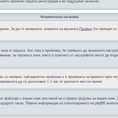
 които запомнят вашата регистрация и ви поддържат включен.
Потребителски настройки
данни. За да ги промените, кликнете на връзката
Профил
(по принцип се 
а зона от вашата. Ако това е проблема, би трябвало да промените настро
ание, че часовата зона, както и повечето от настройките могат да бъдат
ак са невярни, най-вероятно проблема е в промяната на времето през лят
 времената да се различават с 1 час от реалното местно време.
рал файлове с вашия език или никой не е превел форума на вашия език.
създадете такъв. Повече информация за локализирането на phpBB можете