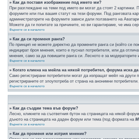
» Как да поставя изображение под името ми?
При разглеждане на теми под името ви могат да стоят 2 картинки. 
форумите или пък вашия статут на тези форуми. Под ранговата карт
администраторите на форумите зависи дали ползването на Аватари щ
Можете да ги попитате за причините, но ви гарантираме, че има сер
Върнете се в началото
» Как да си променя ранга?
По принцип не можете директно да промените ранга си (който се по
индицират броя мнения, които е пуснал потребителя, или да отлич
мнения, само за да повишите ранга си. Лесното е за модераторите 
Върнете се в началото
» Когато кликна на мейла на някой потребител, форума иска да
Само регистрирани потребители могат да изпращат мейл на други п
регистрираните от злоупотреба от страна на анонимни потребители.
Върнете се в началото
» Как да създам тема във форум?
Лесно, кликнете на съответния бутон на страницата на някой форум
дъното на страницата на даден форум или тема (под формата на
М
Върнете се в началото
» Как да променя или изтрия мнение?