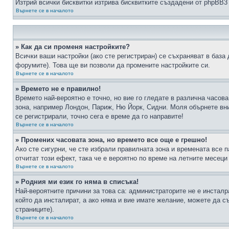
Изтрий всички бисквитки изтрива бисквитките създадени от phpBB3
Върнете се в началото
» Как да си променя настройките?
Всички ваши настройки (ако сте регистриран) се съхраняват в база 
форумите). Това ще ви позволи да промените настройките си.
Върнете се в началото
» Времето не е правилно!
Времето най-вероятно е точно, но вие го гледате в различна часов
зона, например Лондон, Париж, Ню Йорк, Сидни. Моля обърнете вним
се регистрирали, точно сега е време да го направите!
Върнете се в началото
» Промених часовата зона, но времето все още е грешно!
Ако сте сигурни, че сте избрали правилната зона и времената все п
отчитат този ефект, така че е вероятно по време на летните месеци
Върнете се в началото
» Родния ми език го няма в списъка!
Най-вероятните причини за това са: администраторите не е инстал
който да инсталират, а ако няма и вие имате желание, можете да 
страниците).
Върнете се в началото