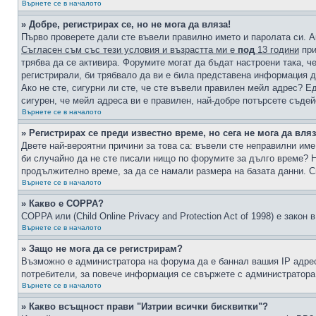
Върнете се в началото
» Добре, регистрирах се, но не мога да вляза!
Първо проверете дали сте въвели правилно името и паролата си. А
Съгласен съм със тези условия и възрастта ми е
под
13 години
при
трябва да се активира. Форумите могат да бъдат настроени така, ч
регистрирали, би трябвало да ви е била представена информация д
Ако не сте, сигурни ли сте, че сте въвели правилен мейл адрес? Е
сигурен, че мейл адреса ви е правилен, най-добре потърсете съде
Върнете се в началото
» Регистрирах се преди известно време, но сега не мога да вляз
Двете най-вероятни причини за това са: въвели сте неправилни име 
би случайно да не сте писали нищо по форумите за дълго време? Н
продължително време, за да се намали размера на базата данни. С
Върнете се в началото
» Какво е COPPA?
COPPA или (Child Online Privacy and Protection Act of 1998) е зако
Върнете се в началото
» Защо не мога да се регистрирам?
Възможно е администратора на форума да е баннал вашия IP адрес 
потребители, за повече информация се свържете с администратора
Върнете се в началото
» Какво всъщност прави "Изтрии всички бисквитки"?