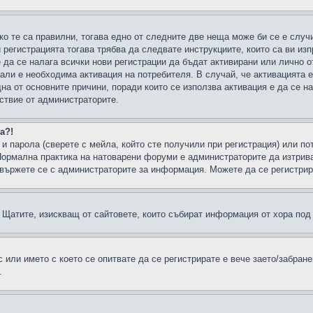
ко те са правилни, тогава едно от следните две неща може би се е слу
 регистрацията тогава трябва да следвате инструкциите, които са ви из
е да се налага всички нови регистрации да бъдат активирани или лично о
али е необходима активация на потребителя. В случай, че активацията 
дна от основните причини, поради които се използва активация е да се 
йствие от администраторите.
а?!
и парола (сверете с мейла, който сте получили при регистрация) или пот
ормална практика на натоварени форуми е администраторите да изтрива
вържете се с администраторите за информация. Можете да се регистрират
н в Щатите, изискващ от сайтовете, които събират информация от хора по
или името с което се опитвате да се регистрирате е вече заето/забран
.