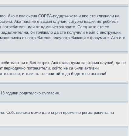
чило. Ако е включена COPPA-поддръжката и вие сте кликнали на
пратени. Ако това не е вашия случай, сигурно вашия потребител
т потребителя, или от администраторите. След като сте се
е задължителна, би трябвало да сте получили мейл с инструкции.
намали риска от потребители, злоупотребяващи с форумите. Ако сте
ребителят ви е бил изтрит. Ако става дума за втория случай, да не
т периодично потребители, който не са били активни
е отново, и този път се опитайте да бъдете по-активни!
д 13 години родителско съгласие.
ено. Собственика може да е спрял временно регистрацията на