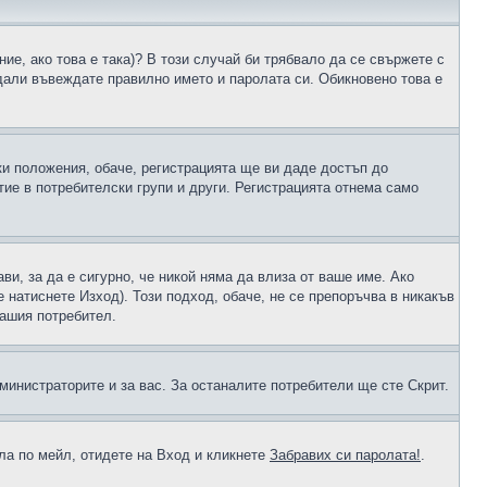
ие, ако това е така)? В този случай би трябвало да се свържете с
 дали въвеждате правилно името и паролата си. Обикновено това е
ки положения, обаче, регистрацията ще ви даде достъп до
ие в потребителски групи и други. Регистрацията отнема само
ави, за да е сигурно, че никой няма да влиза от ваше име. Ако
е натиснете Изход). Този подход, обаче, не се препоръчва в никакъв
вашия потребител.
министраторите и за вас. За останалите потребители ще сте Скрит.
ола по мейл, отидете на Вход и кликнете
Забравих си паролата!
.