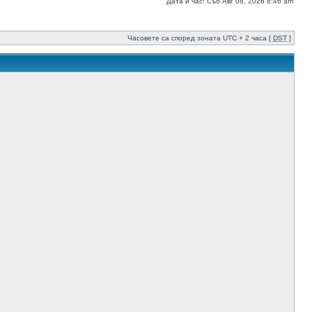
Дата и час: Съб Авг 08, 2026 8:46 am
Часовете са според зоната UTC + 2 часа [
DST
]