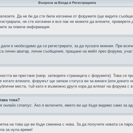
Въпроси за Входа и Регистрацията
 влезете. Да не би да сте били изгонени от форумите (ще видите съобщен
егистрирали, не сте изгонени и все пак не можете да влезете, проверете
рите за повече информация.
дали е необходимо да се регистрирате, за да пускате мнения. При всич
 са личен аватар, лични съобщения, пращане на мейл през форума, участ
ността ви престане (напр. затворите страницата с форумите). Това се пр
е
когато влизате, форумът ще запази статуса ви за винаги (или докато н
публични места, тъй като е възможно други хора да влязат на форума с 
тава това?
ия онлайн статус
. Ако я включите, името ви ще бъде видимо само за ад
метка на това ще ви бъде сменена с нова. За да получите новата си пар
ла за нула време!