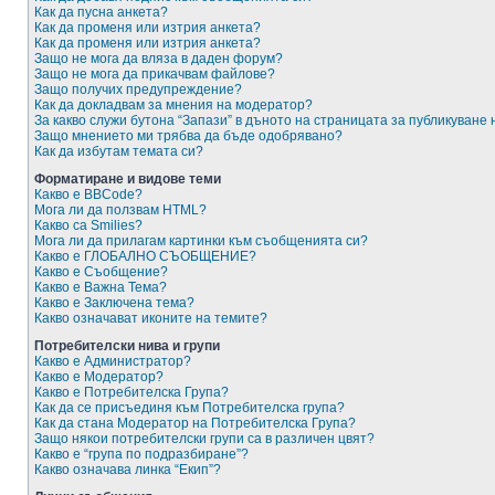
Как да пусна анкета?
Как да променя или изтрия анкета?
Как да променя или изтрия анкета?
Защо не мога да вляза в даден форум?
Защо не мога да прикачвам файлове?
Защо получих предупреждение?
Как да докладвам за мнения на модератор?
За какво служи бутона “Запази” в дъното на страницата за публикуване
Защо мнението ми трябва да бъде одобрявано?
Как да избутам темата си?
Форматиране и видове теми
Какво е BBCode?
Мога ли да ползвам HTML?
Какво са Smilies?
Мога ли да прилагам картинки към съобщенията си?
Какво е ГЛОБАЛНО СЪОБЩЕНИЕ?
Какво е Съобщение?
Какво е Важна Тема?
Какво е Заключена тема?
Какво означават иконите на темите?
Потребителски нива и групи
Какво е Администратор?
Какво е Модератор?
Какво е Потребителска Група?
Как да се присъединя към Потребителска група?
Как да стана Модератор на Потребителска Група?
Защо някои потребителски групи са в различен цвят?
Какво е “група по подразбиране”?
Какво означава линка “Екип”?