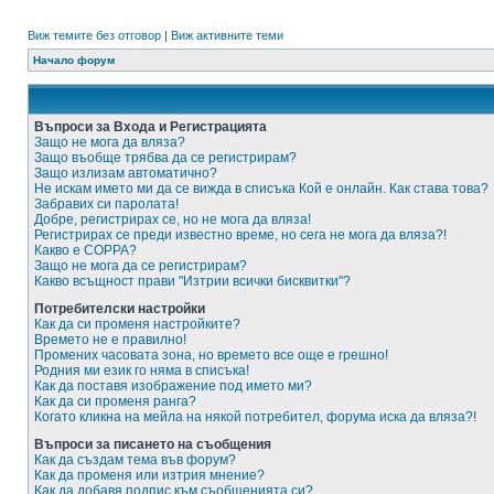
Виж темите без отговор
|
Виж активните теми
Начало форум
Въпроси за Входа и Регистрацията
Защо не мога да вляза?
Защо въобще трябва да се регистрирам?
Защо излизам автоматично?
Не искам името ми да се вижда в списъка Кой е онлайн. Как става това?
Забравих си паролата!
Добре, регистрирах се, но не мога да вляза!
Регистрирах се преди известно време, но сега не мога да вляза?!
Какво е COPPA?
Защо не мога да се регистрирам?
Какво всъщност прави "Изтрии всички бисквитки"?
Потребителски настройки
Как да си променя настройките?
Времето не е правилно!
Промених часовата зона, но времето все още е грешно!
Родния ми език го няма в списъка!
Как да поставя изображение под името ми?
Как да си променя ранга?
Когато кликна на мейла на някой потребител, форума иска да вляза?!
Въпроси за писането на съобщения
Как да създам тема във форум?
Как да променя или изтрия мнение?
Как да добавя подпис към съобщенията си?