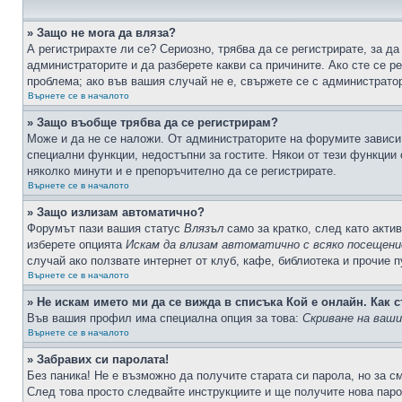
» Защо не мога да вляза?
А регистрирахте ли се? Сериозно, трябва да се регистрирате, за да
администраторите и да разберете какви са причините. Ако сте се р
проблема; ако във вашия случай не е, свържете се с администрато
Върнете се в началото
» Защо въобще трябва да се регистрирам?
Може и да не се наложи. От администраторите на форумите зависи 
специални функции, недостъпни за гостите. Някои от тези функции
няколко минути и е препоръчително да се регистрирате.
Върнете се в началото
» Защо излизам автоматично?
Форумът пази вашия статус
Влязъл
само за кратко, след като актив
изберете опцията
Искам да влизам автоматично с всяко посещени
случай ако ползвате интернет от клуб, кафе, библиотека и прочие 
Върнете се в началото
» Не искам името ми да се вижда в списъка Кой е онлайн. Как с
Във вашия профил има специална опция за това:
Скриване на ваш
Върнете се в началото
» Забравих си паролата!
Без паника! Не е възможно да получите старата си парола, но за с
След това просто следвайте инструкциите и ще получите нова паро