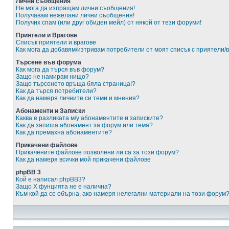
Лични съобщения
Не мога да изпращам лични съобщения!
Получавам нежелани лични съобщения!
Получих спам (или друг обиден мейл) от някой от тези форуми!
Приятели и Врагове
Списък приятели и врагове
Как мога да добавям/изтривам потребители от моят списък с приятели/
Търсене във форума
Как мога да търся във форум?
Защо не намирам нищо?
Защо търсенето връща бяла страница!?
Как да търся потребители?
Как да намеря личните си теми и мнения?
Абонаменти и Записки
Каква е разликата м/у абонаментите и записките?
Как да запиша абонамент за форум или тема?
Как да премахна абонаментите?
Прикачени файлове
Прикачените файлове позволени ли са за този форум?
Как да намеря всички мой прикачени файлове
phpBB 3
Кой е написал phpBB3?
Защо X фунцията не е налична?
Към кой да се обърна, ако намеря нелегални материали на този форум