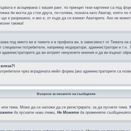
Първата е асоциирана с вашия ранг; по принцип тези картинки са под фо
инка би могла да стои друга, по-голяма, позната като Аватар, която по 
е е разрешено, и ако е, от къде да се вземат Аватарите. Ако не может
иозни такива!
казва под името ви в темите и в профила ви, в зависимост от Темата на
ат специални потребители, например модератори, администратори и т.н..
и администраторите да ви изтрият ненужните мнения и да ви върнат обрат
 вляза?!
отребители чрез вградената мейл форма (ако администраторите са позвол
Въпроси за писането на съобщения
 или тема. Може да се наложи да се регистрирате, за да пуснете тема. 
ожете
да пускате нови теми,
Не Можете
да променяте съобщенията