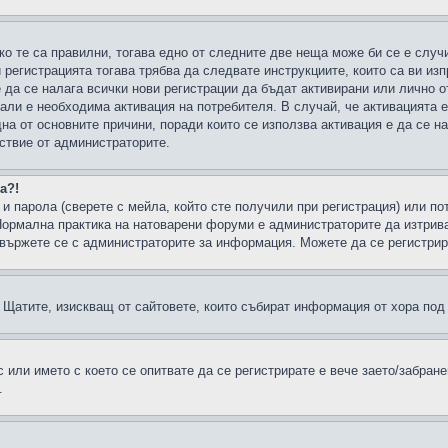
ко те са правилни, тогава едно от следните две неща може би се е слу
 регистрацията тогава трябва да следвате инструкциите, които са ви из
е да се налага всички нови регистрации да бъдат активирани или лично о
али е необходима активация на потребителя. В случай, че активацията 
дна от основните причини, поради които се използва активация е да се 
йствие от администраторите.
а?!
и парола (сверете с мейла, който сте получили при регистрация) или пот
ормална практика на натоварени форуми е администраторите да изтрива
вържете се с администраторите за информация. Можете да се регистрират
н в Щатите, изискващ от сайтовете, които събират информация от хора по
или името с което се опитвате да се регистрирате е вече заето/забран
.