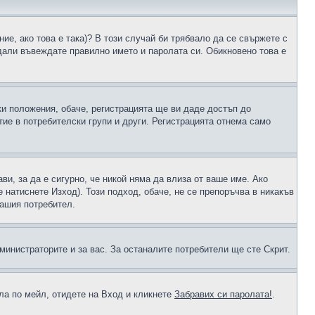
ие, ако това е така)? В този случай би трябвало да се свържете с
 дали въвеждате правилно името и паролата си. Обикновено това е
ки положения, обаче, регистрацията ще ви даде достъп до
ие в потребителски групи и други. Регистрацията отнема само
ави, за да е сигурно, че никой няма да влиза от ваше име. Ако
е натиснете Изход). Този подход, обаче, не се препоръчва в никакъв
вашия потребител.
министраторите и за вас. За останалите потребители ще сте Скрит.
ола по мейл, отидете на Вход и кликнете
Забравих си паролата!
.