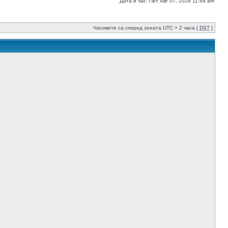
Дата и час: Пет Авг 07, 2026 11:48 am
Часовете са според зоната UTC + 2 часа [
DST
]