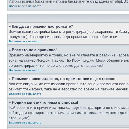
Изтрий всички бисквитки изтрива бисквитките създадени от phpBB3
Върнете се в началото
» Как да си променя настройките?
Всички ваши настройки (ако сте регистриран) се съхраняват в база 
форумите). Това ще ви позволи да промените настройките си.
Върнете се в началото
» Времето не е правилно!
Времето най-вероятно е точно, но вие го гледате в различна часов
зона, например Лондон, Париж, Ню Йорк, Сидни. Моля обърнете вним
се регистрирали, точно сега е време да го направите!
Върнете се в началото
» Промених часовата зона, но времето все още е грешно!
Ако сте сигурни, че сте избрали правилната зона и времената все п
отчитат този ефект, така че е вероятно по време на летните месеци
Върнете се в началото
» Родния ми език го няма в списъка!
Най-вероятните причини за това са: администраторите не е инстал
който да инсталират, а ако няма и вие имате желание, можете да 
страниците).
Върнете се в началото