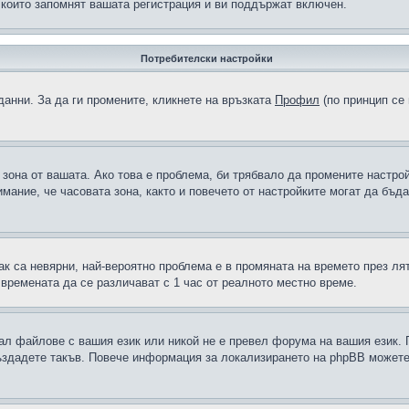
 които запомнят вашата регистрация и ви поддържат включен.
Потребителски настройки
данни. За да ги промените, кликнете на връзката
Профил
(по принцип се 
а зона от вашата. Ако това е проблема, би трябвало да промените настро
ание, че часовата зона, както и повечето от настройките могат да бъдат
ак са невярни, най-вероятно проблема е в промяната на времето през лят
 времената да се различават с 1 час от реалното местно време.
рал файлове с вашия език или никой не е превел форума на вашия език.
създадете такъв. Повече информация за локализирането на phpBB можете