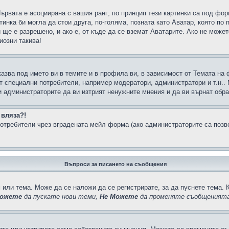
Първата е асоциирана с вашия ранг; по принцип тези картинки са под фо
инка би могла да стои друга, по-голяма, позната като Аватар, която по 
е е разрешено, и ако е, от къде да се вземат Аватарите. Ако не может
иозни такива!
казва под името ви в темите и в профила ви, в зависимост от Темата на
ат специални потребители, например модератори, администратори и т.н..
и администраторите да ви изтрият ненужните мнения и да ви върнат обрат
 вляза?!
отребители чрез вградената мейл форма (ако администраторите са позвол
Въпроси за писането на съобщения
 или тема. Може да се наложи да се регистрирате, за да пуснете тема. 
ожете
да пускате нови теми,
Не Можете
да променяте съобщенията