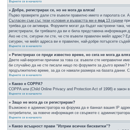
Върнете се в началото
» Добре, регистрирах се, но не мога да вляза!
Първо проверете дали сте въвели правилно името и паролата си. А
Съгласен съм със тези условия и възрастта ми е
под
13 години
при
трябва да се активира. Форумите могат да бъдат настроени така, ч
регистрирали, би трябвало да ви е била представена информация д
Ако не сте, сигурни ли сте, че сте въвели правилен мейл адрес? Е
сигурен, че мейл адреса ви е правилен, най-добре потърсете съде
Върнете се в началото
» Регистрирах се преди известно време, но сега не мога да вляз
Двете най-вероятни причини за това са: въвели сте неправилни име 
би случайно да не сте писали нищо по форумите за дълго време? Н
продължително време, за да се намали размера на базата данни. С
Върнете се в началото
» Какво е COPPA?
COPPA или (Child Online Privacy and Protection Act of 1998) е зако
Върнете се в началото
» Защо не мога да се регистрирам?
Възможно е администратора на форума да е баннал вашия IP адрес 
потребители, за повече информация се свържете с администратора
Върнете се в началото
» Какво всъщност прави "Изтрии всички бисквитки"?