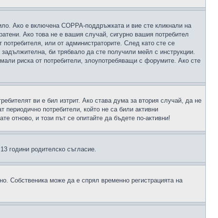
чило. Ако е включена COPPA-поддръжката и вие сте кликнали на
пратени. Ако това не е вашия случай, сигурно вашия потребител
т потребителя, или от администраторите. След като сте се
е задължителна, би трябвало да сте получили мейл с инструкции.
намали риска от потребители, злоупотребяващи с форумите. Ако сте
ребителят ви е бил изтрит. Ако става дума за втория случай, да не
т периодично потребители, който не са били активни
е отново, и този път се опитайте да бъдете по-активни!
д 13 години родителско съгласие.
ено. Собственика може да е спрял временно регистрацията на