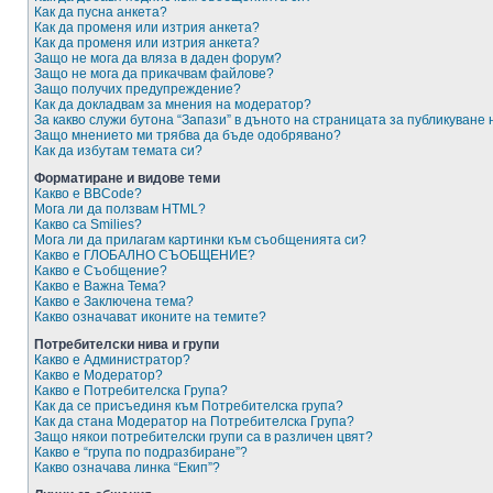
Как да пусна анкета?
Как да променя или изтрия анкета?
Как да променя или изтрия анкета?
Защо не мога да вляза в даден форум?
Защо не мога да прикачвам файлове?
Защо получих предупреждение?
Как да докладвам за мнения на модератор?
За какво служи бутона “Запази” в дъното на страницата за публикуване
Защо мнението ми трябва да бъде одобрявано?
Как да избутам темата си?
Форматиране и видове теми
Какво е BBCode?
Мога ли да ползвам HTML?
Какво са Smilies?
Мога ли да прилагам картинки към съобщенията си?
Какво е ГЛОБАЛНО СЪОБЩЕНИЕ?
Какво е Съобщение?
Какво е Важна Тема?
Какво е Заключена тема?
Какво означават иконите на темите?
Потребителски нива и групи
Какво е Администратор?
Какво е Модератор?
Какво е Потребителска Група?
Как да се присъединя към Потребителска група?
Как да стана Модератор на Потребителска Група?
Защо някои потребителски групи са в различен цвят?
Какво е “група по подразбиране”?
Какво означава линка “Екип”?