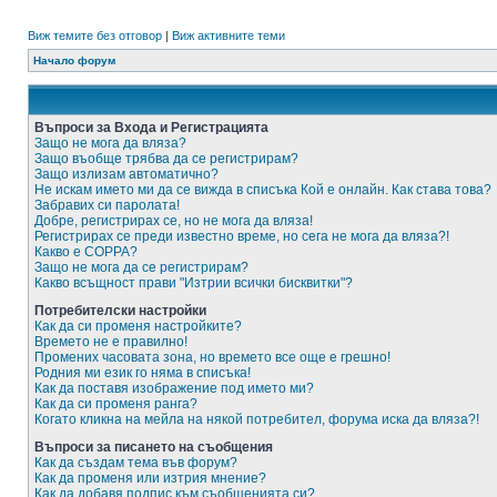
Виж темите без отговор
|
Виж активните теми
Начало форум
Въпроси за Входа и Регистрацията
Защо не мога да вляза?
Защо въобще трябва да се регистрирам?
Защо излизам автоматично?
Не искам името ми да се вижда в списъка Кой е онлайн. Как става това?
Забравих си паролата!
Добре, регистрирах се, но не мога да вляза!
Регистрирах се преди известно време, но сега не мога да вляза?!
Какво е COPPA?
Защо не мога да се регистрирам?
Какво всъщност прави "Изтрии всички бисквитки"?
Потребителски настройки
Как да си променя настройките?
Времето не е правилно!
Промених часовата зона, но времето все още е грешно!
Родния ми език го няма в списъка!
Как да поставя изображение под името ми?
Как да си променя ранга?
Когато кликна на мейла на някой потребител, форума иска да вляза?!
Въпроси за писането на съобщения
Как да създам тема във форум?
Как да променя или изтрия мнение?
Как да добавя подпис към съобщенията си?