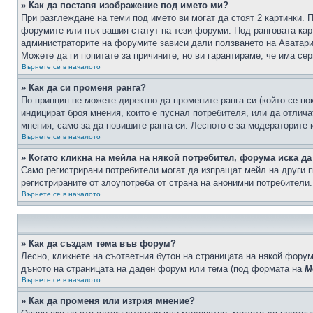
» Как да поставя изображение под името ми?
При разглеждане на теми под името ви могат да стоят 2 картинки. 
форумите или пък вашия статут на тези форуми. Под ранговата карт
администраторите на форумите зависи дали ползването на Аватари щ
Можете да ги попитате за причините, но ви гарантираме, че има сер
Върнете се в началото
» Как да си променя ранга?
По принцип не можете директно да промените ранга си (който се по
индицират броя мнения, които е пуснал потребителя, или да отлич
мнения, само за да повишите ранга си. Лесното е за модераторите 
Върнете се в началото
» Когато кликна на мейла на някой потребител, форума иска да
Само регистрирани потребители могат да изпращат мейл на други п
регистрираните от злоупотреба от страна на анонимни потребители.
Върнете се в началото
» Как да създам тема във форум?
Лесно, кликнете на съответния бутон на страницата на някой форум
дъното на страницата на даден форум или тема (под формата на
М
Върнете се в началото
» Как да променя или изтрия мнение?