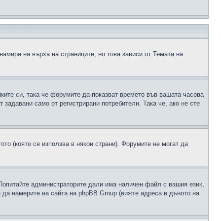
намира на върха на страниците, но това зависи от Темата на
йките си, така че форумите да показват времето във вашата часова
 задавани само от регистрирани потребители. Така че, ако не сте
ото (която се използва в някои страни). Форумите не могат да
 Попитайте администраторите дали има наличен файл с вашия език,
 да намерите на сайта на phpBB Group (вижте адреса в дъното на