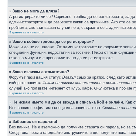
» Защо не мога да вляза?
А регистрирахте ли се? Сериозно, трябва да се регистрирате, за да
администраторите и да разберете какви са причините. Ако сте се р
проблема; ако във вашия случай не е, свържете се с администрато
Върнете се в началото
» Защо въобще трябва да се регистрирам?
Може и да не се наложи. От администраторите на форумите зависи 
специални функции, недостъпни за гостите. Някои от тези функции
няколко минути и е препоръчително да се регистрирате.
Върнете се в началото
» Защо излизам автоматично?
Форумът пази вашия статус
Влязъл
само за кратко, след като актив
изберете опцията
Искам да влизам автоматично с всяко посещени
случай ако ползвате интернет от клуб, кафе, библиотека и прочие 
Върнете се в началото
» Не искам името ми да се вижда в списъка Кой е онлайн. Как с
Във вашия профил има специална опция за това:
Скриване на ваш
Върнете се в началото
» Забравих си паролата!
Без паника! Не е възможно да получите старата си парола, но за с
След това просто следвайте инструкциите и ще получите нова паро