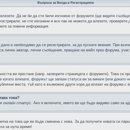
Въпроси за Входа и Регистрацията
 влезете. Да не би да сте били изгонени от форумите (ще видите съобщен
егистрирали, не сте изгонени и все пак не можете да влезете, проверете
рите за повече информация.
дали е необходимо да се регистрирате, за да пускате мнения. При всич
 са личен аватар, лични съобщения, пращане на мейл през форума, участ
ността ви престане (напр. затворите страницата с форумите). Това се пр
е
когато влизате, форумът ще запази статуса ви за винаги (или докато н
публични места, тъй като е възможно други хора да влязат на форума с 
тава това?
ия онлайн статус
. Ако я включите, името ви ще бъде видимо само за ад
метка на това ще ви бъде сменена с нова. За да получите новата си пар
ла за нула време!