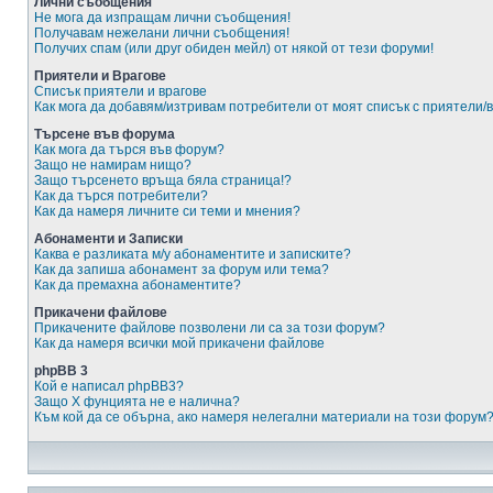
Лични съобщения
Не мога да изпращам лични съобщения!
Получавам нежелани лични съобщения!
Получих спам (или друг обиден мейл) от някой от тези форуми!
Приятели и Врагове
Списък приятели и врагове
Как мога да добавям/изтривам потребители от моят списък с приятели/
Търсене във форума
Как мога да търся във форум?
Защо не намирам нищо?
Защо търсенето връща бяла страница!?
Как да търся потребители?
Как да намеря личните си теми и мнения?
Абонаменти и Записки
Каква е разликата м/у абонаментите и записките?
Как да запиша абонамент за форум или тема?
Как да премахна абонаментите?
Прикачени файлове
Прикачените файлове позволени ли са за този форум?
Как да намеря всички мой прикачени файлове
phpBB 3
Кой е написал phpBB3?
Защо X фунцията не е налична?
Към кой да се обърна, ако намеря нелегални материали на този форум