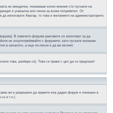
рмата на звездички, показваше колко мнения сте пуснали на
принцип е уникална или лична за всеки потребител. От
е да използвате Аватар, то това е желанието на администраторите.
 форума). В повечето форуми ранговете се използват за да
 Моля не злоупотребявайте с форумите, като пускате излишни
но в началото, а още по-лесно е да ви изгонят.
или това, разбира се). Това се прави с цел да се предпазят
Какво ви е разрешено да правите във даден форум е показано в
 си
и т.н.)