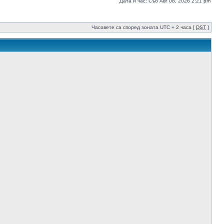
Дата и час: Съб Авг 08, 2026 2:21 pm
Часовете са според зоната UTC + 2 часа [
DST
]