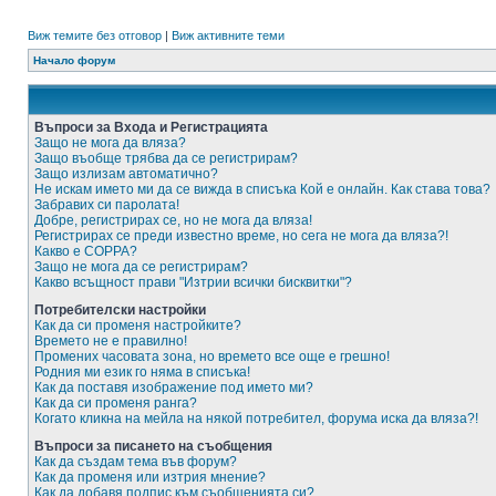
Виж темите без отговор
|
Виж активните теми
Начало форум
Въпроси за Входа и Регистрацията
Защо не мога да вляза?
Защо въобще трябва да се регистрирам?
Защо излизам автоматично?
Не искам името ми да се вижда в списъка Кой е онлайн. Как става това?
Забравих си паролата!
Добре, регистрирах се, но не мога да вляза!
Регистрирах се преди известно време, но сега не мога да вляза?!
Какво е COPPA?
Защо не мога да се регистрирам?
Какво всъщност прави "Изтрии всички бисквитки"?
Потребителски настройки
Как да си променя настройките?
Времето не е правилно!
Промених часовата зона, но времето все още е грешно!
Родния ми език го няма в списъка!
Как да поставя изображение под името ми?
Как да си променя ранга?
Когато кликна на мейла на някой потребител, форума иска да вляза?!
Въпроси за писането на съобщения
Как да създам тема във форум?
Как да променя или изтрия мнение?
Как да добавя подпис към съобщенията си?