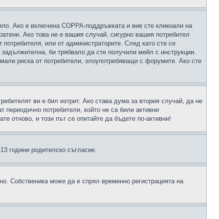
чило. Ако е включена COPPA-поддръжката и вие сте кликнали на
пратени. Ако това не е вашия случай, сигурно вашия потребител
т потребителя, или от администраторите. След като сте се
е задължителна, би трябвало да сте получили мейл с инструкции.
намали риска от потребители, злоупотребяващи с форумите. Ако сте
ребителят ви е бил изтрит. Ако става дума за втория случай, да не
т периодично потребители, който не са били активни
е отново, и този път се опитайте да бъдете по-активни!
д 13 години родителско съгласие.
ено. Собственика може да е спрял временно регистрацията на