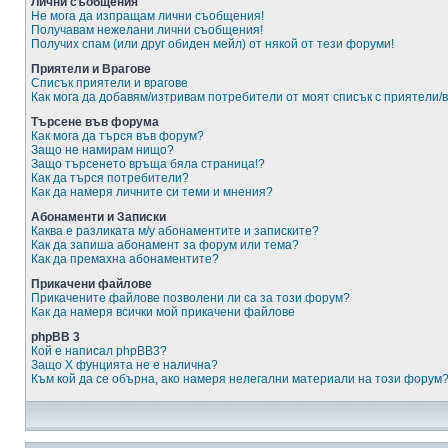
Лични съобщения
Не мога да изпращам лични съобщения!
Получавам нежелани лични съобщения!
Получих спам (или друг обиден мейл) от някой от тези форуми!
Приятели и Врагове
Списък приятели и врагове
Как мога да добавям/изтривам потребители от моят списък с приятели/
Търсене във форума
Как мога да търся във форум?
Защо не намирам нищо?
Защо търсенето връща бяла страница!?
Как да търся потребители?
Как да намеря личните си теми и мнения?
Абонаменти и Записки
Каква е разликата м/у абонаментите и записките?
Как да запиша абонамент за форум или тема?
Как да премахна абонаментите?
Прикачени файлове
Прикачените файлове позволени ли са за този форум?
Как да намеря всички мой прикачени файлове
phpBB 3
Кой е написал phpBB3?
Защо X фунцията не е налична?
Към кой да се обърна, ако намеря нелегални материали на този форум