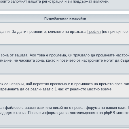
 които запомнят вашата регистрация и ви поддържат включен.
Потребителски настройки
данни. За да ги промените, кликнете на връзката
Профил
(по принцип се 
а зона от вашата. Ако това е проблема, би трябвало да промените настро
ание, че часовата зона, както и повечето от настройките могат да бъдат
ак са невярни, най-вероятно проблема е в промяната на времето през лят
 времената да се различават с 1 час от реалното местно време.
рал файлове с вашия език или никой не е превел форума на вашия език.
създадете такъв. Повече информация за локализирането на phpBB можете