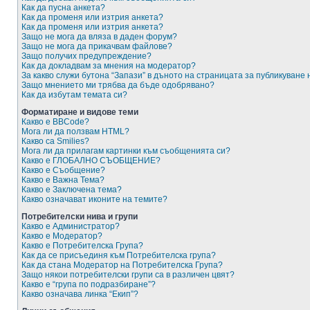
Как да пусна анкета?
Как да променя или изтрия анкета?
Как да променя или изтрия анкета?
Защо не мога да вляза в даден форум?
Защо не мога да прикачвам файлове?
Защо получих предупреждение?
Как да докладвам за мнения на модератор?
За какво служи бутона “Запази” в дъното на страницата за публикуване
Защо мнението ми трябва да бъде одобрявано?
Как да избутам темата си?
Форматиране и видове теми
Какво е BBCode?
Мога ли да ползвам HTML?
Какво са Smilies?
Мога ли да прилагам картинки към съобщенията си?
Какво е ГЛОБАЛНО СЪОБЩЕНИЕ?
Какво е Съобщение?
Какво е Важна Тема?
Какво е Заключена тема?
Какво означават иконите на темите?
Потребителски нива и групи
Какво е Администратор?
Какво е Модератор?
Какво е Потребителска Група?
Как да се присъединя към Потребителска група?
Как да стана Модератор на Потребителска Група?
Защо някои потребителски групи са в различен цвят?
Какво е “група по подразбиране”?
Какво означава линка “Екип”?