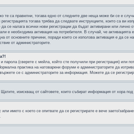
ко те са правилни, тогава едно от следните две неща може би се е слу
 регистрацията тогава трябва да следвате инструкциите, които са ви из
е да се налага всички нови регистрации да бъдат активирани или лично о
али е необходима активация на потребителя. В случай, че активацията 
дна от основните причини, поради които се използва активация е да се 
йствие от администраторите.
а?!
и парола (сверете с мейла, който сте получили при регистрация) или пот
ормална практика на натоварени форуми е администраторите да изтрива
вържете се с администраторите за информация. Можете да се регистрират
н в Щатите, изискващ от сайтовете, които събират информация от хора по
или името с което се опитвате да се регистрирате е вече заето/забран
.