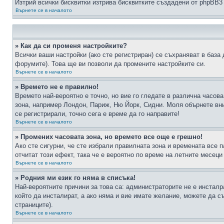
Изтрий всички бисквитки изтрива бисквитките създадени от phpBB3
Върнете се в началото
» Как да си променя настройките?
Всички ваши настройки (ако сте регистриран) се съхраняват в база 
форумите). Това ще ви позволи да промените настройките си.
Върнете се в началото
» Времето не е правилно!
Времето най-вероятно е точно, но вие го гледате в различна часов
зона, например Лондон, Париж, Ню Йорк, Сидни. Моля обърнете вним
се регистрирали, точно сега е време да го направите!
Върнете се в началото
» Промених часовата зона, но времето все още е грешно!
Ако сте сигурни, че сте избрали правилната зона и времената все п
отчитат този ефект, така че е вероятно по време на летните месеци
Върнете се в началото
» Родния ми език го няма в списъка!
Най-вероятните причини за това са: администраторите не е инстал
който да инсталират, а ако няма и вие имате желание, можете да 
страниците).
Върнете се в началото