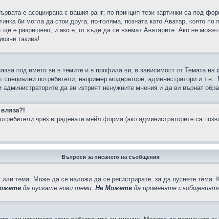
Първата е асоциирана с вашия ранг; по принцип тези картинки са под фо
инка би могла да стои друга, по-голяма, позната като Аватар, която по 
е е разрешено, и ако е, от къде да се вземат Аватарите. Ако не может
иозни такива!
казва под името ви в темите и в профила ви, в зависимост от Темата на
ат специални потребители, например модератори, администратори и т.н..
и администраторите да ви изтрият ненужните мнения и да ви върнат обрат
 вляза?!
отребители чрез вградената мейл форма (ако администраторите са позвол
Въпроси за писането на съобщения
 или тема. Може да се наложи да се регистрирате, за да пуснете тема. 
ожете
да пускате нови теми,
Не Можете
да променяте съобщенията