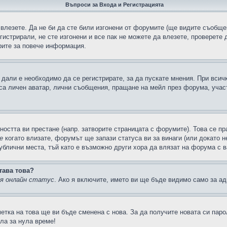
Въпроси за Входа и Регистрацията
 влезете. Да не би да сте били изгонени от форумите (ще видите съобщен
егистрирали, не сте изгонени и все пак не можете да влезете, проверете
рите за повече информация.
дали е необходимо да се регистрирате, за да пускате мнения. При всич
 са личен аватар, лични съобщения, пращане на мейл през форума, участ
ността ви престане (напр. затворите страницата с форумите). Това се пр
е
когато влизате, форумът ще запази статуса ви за винаги (или докато н
публични места, тъй като е възможно други хора да влязат на форума с 
тава това?
ия онлайн статус
. Ако я включите, името ви ще бъде видимо само за ад
метка на това ще ви бъде сменена с нова. За да получите новата си пар
ла за нула време!