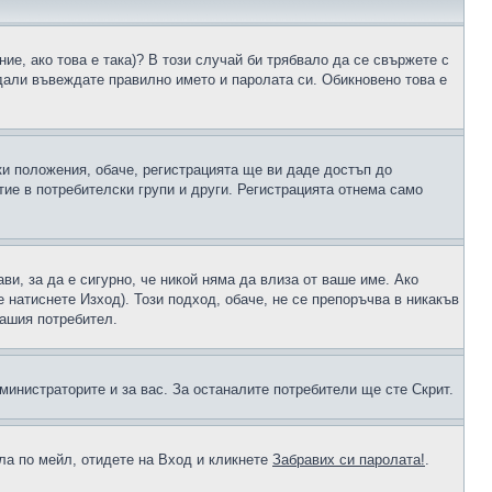
ие, ако това е така)? В този случай би трябвало да се свържете с
 дали въвеждате правилно името и паролата си. Обикновено това е
ки положения, обаче, регистрацията ще ви даде достъп до
ие в потребителски групи и други. Регистрацията отнема само
ави, за да е сигурно, че никой няма да влиза от ваше име. Ако
е натиснете Изход). Този подход, обаче, не се препоръчва в никакъв
вашия потребител.
министраторите и за вас. За останалите потребители ще сте Скрит.
ола по мейл, отидете на Вход и кликнете
Забравих си паролата!
.