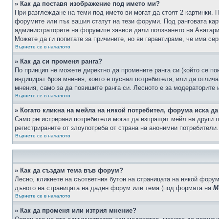
» Как да поставя изображение под името ми?
При разглеждане на теми под името ви могат да стоят 2 картинки. 
форумите или пък вашия статут на тези форуми. Под ранговата карт
администраторите на форумите зависи дали ползването на Аватари щ
Можете да ги попитате за причините, но ви гарантираме, че има сер
Върнете се в началото
» Как да си променя ранга?
По принцип не можете директно да промените ранга си (който се по
индицират броя мнения, които е пуснал потребителя, или да отлич
мнения, само за да повишите ранга си. Лесното е за модераторите 
Върнете се в началото
» Когато кликна на мейла на някой потребител, форума иска да
Само регистрирани потребители могат да изпращат мейл на други п
регистрираните от злоупотреба от страна на анонимни потребители.
Върнете се в началото
» Как да създам тема във форум?
Лесно, кликнете на съответния бутон на страницата на някой форум
дъното на страницата на даден форум или тема (под формата на
М
Върнете се в началото
» Как да променя или изтрия мнение?