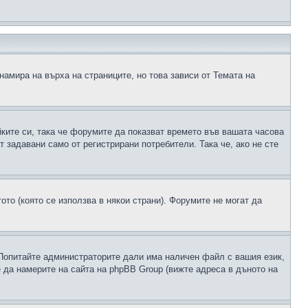
намира на върха на страниците, но това зависи от Темата на
йките си, така че форумите да показват времето във вашата часова
 задавани само от регистрирани потребители. Така че, ако не сте
ото (която се използва в някои страни). Форумите не могат да
 Попитайте администраторите дали има наличен файл с вашия език,
 да намерите на сайта на phpBB Group (вижте адреса в дъното на