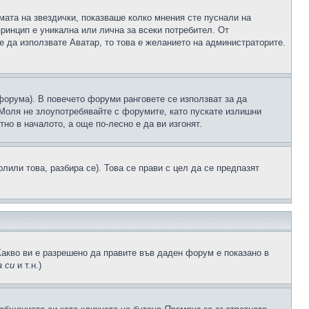
рмата на звездички, показваше колко мнения сте пуснали на
принцип е уникална или лична за всеки потребител. От
е да използвате Аватар, то това е желанието на администраторите.
 форума). В повечето форуми ранговете се използват за да
 Моля не злоупотребявайте с форумите, като пускате излишни
но в началото, а още по-лесно е да ви изгонят.
или това, разбира се). Това се прави с цел да се предпазят
Какво ви е разрешено да правите във даден форум е показано в
 си
и т.н.)