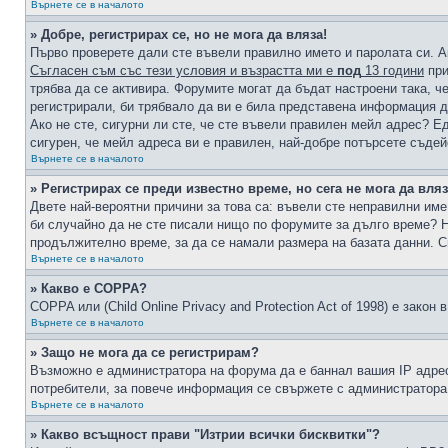
Върнете се в началото
» Добре, регистрирах се, но не мога да вляза!
Първо проверете дали сте въвели правилно името и паролата си. А
Съгласен съм със тези условия и възрастта ми е
под
13 години
при
трябва да се активира. Форумите могат да бъдат настроени така, ч
регистрирали, би трябвало да ви е била представена информация д
Ако не сте, сигурни ли сте, че сте въвели правилен мейл адрес? Е
сигурен, че мейл адреса ви е правилен, най-добре потърсете съде
Върнете се в началото
» Регистрирах се преди известно време, но сега не мога да вляз
Двете най-вероятни причини за това са: въвели сте неправилни име 
би случайно да не сте писали нищо по форумите за дълго време? Н
продължително време, за да се намали размера на базата данни. С
Върнете се в началото
» Какво е COPPA?
COPPA или (Child Online Privacy and Protection Act of 1998) е зако
Върнете се в началото
» Защо не мога да се регистрирам?
Възможно е администратора на форума да е баннал вашия IP адрес 
потребители, за повече информация се свържете с администратора
Върнете се в началото
» Какво всъщност прави "Изтрии всички бисквитки"?