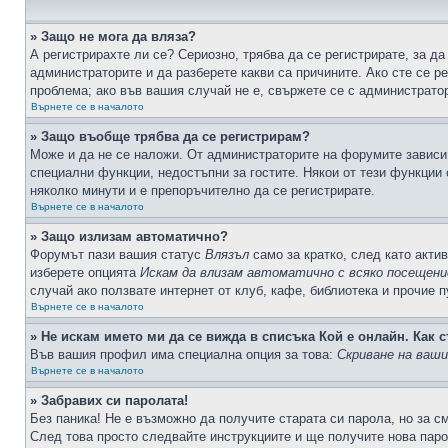
» Защо не мога да вляза?
А регистрирахте ли се? Сериозно, трябва да се регистрирате, за да
администраторите и да разберете какви са причините. Ако сте се р
проблема; ако във вашия случай не е, свържете се с администрато
Върнете се в началото
» Защо въобще трябва да се регистрирам?
Може и да не се наложи. От администраторите на форумите зависи 
специални функции, недостъпни за гостите. Някои от тези функции
няколко минути и е препоръчително да се регистрирате.
Върнете се в началото
» Защо излизам автоматично?
Форумът пази вашия статус
Влязъл
само за кратко, след като актив
изберете опцията
Искам да влизам автоматично с всяко посещени
случай ако ползвате интернет от клуб, кафе, библиотека и прочие 
Върнете се в началото
» Не искам името ми да се вижда в списъка Кой е онлайн. Как с
Във вашия профил има специална опция за това:
Скриване на ваш
Върнете се в началото
» Забравих си паролата!
Без паника! Не е възможно да получите старата си парола, но за с
След това просто следвайте инструкциите и ще получите нова паро