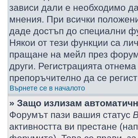
зависи дали е необходимо да 
мнения. При всички положени
даде достъп до специални фу
Някои от тези функции са ли
пращане на мейл през форума
други. Регистрацията отнема
препоръчително да се регист
Върнете се в началото
» Защо излизам автоматич
Форумът пази вашия статус
В
активността ви престане (нап