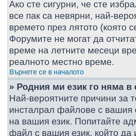
Ако сте сигурни, че сте избр
все пак са невярни, най-вер
времето през лятото (която с
Форумите не могат да отчитат
време на летните месеци вре
реалното местно време.
Върнете се в началото
» Родния ми език го няма в
Най-вероятните причини за т
инсталрал файлове с вашия 
на вашия език. Попитайте а
файл с вашия език, който да 