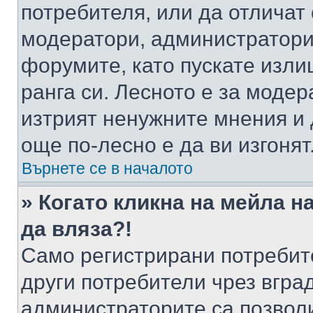
потребителя, или да отличат
модератори, администратори 
форумите, като пускате изли
ранга си. Лесното е за моде
изтрият ненужните мнения и 
още по-лесно е да ви изгонят
Върнете се в началото
» Когато кликна на мейла н
да вляза?!
Само регистрирани потребит
други потребители чрез вгра
администраторите са позволи