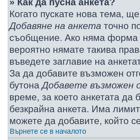
» Как да пусна анкета?
Когато пускате нова тема, щ
Добавяне на анкета
точно по
съобщение. Ако няма форма з
вероятно нямате такива прав
въведете заглавие на анкета
За да добавите възможен отг
бутона
Добавете възможен 
време, за което анкетата да 
безкрайна анкета. Има лимит
можете да добавите, който с
Върнете се в началото