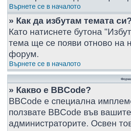
Върнете се в началото
» Как да избутам темата си
Като натиснете бутона "Избут
тема ще се появи отново на 
форум.
Върнете се в началото
Форма
» Какво е BBCode?
BBCode е специална имплем
ползвате BBCode във вашите
администраторите. Освен то