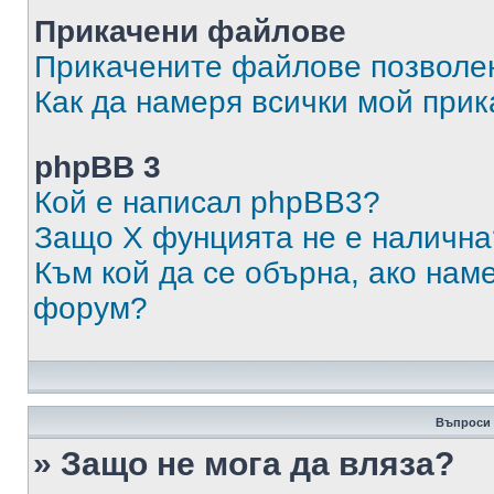
Прикачени файлове
Прикачените файлове позволен
Как да намеря всички мой при
phpBB 3
Кой е написал phpBB3?
Защо X фунцията не е налична
Към кой да се обърна, ако нам
форум?
Въпроси 
» Защо не мога да вляза?