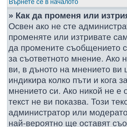
Върнете се в началото
» Как да променя или изтр
Освен ако не сте администра
променяте или изтривате са
да промените съобщението с
за съответното мнение. Ако 
ви, в дъното на мнението ви 
индикира колко пъти и кога 
мнението си. Ако никой не е 
текст не ви показва. Този тек
администратор или модерато
най-вероятно ще оставят съ