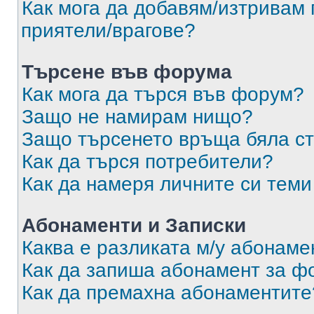
Как мога да добавям/изтривам 
приятели/врагове?
Търсене във форума
Как мога да търся във форум?
Защо не намирам нищо?
Защо търсенето връща бяла ст
Как да търся потребители?
Как да намеря личните си теми
Абонаменти и Записки
Каква е разликата м/у абонаме
Как да запиша абонамент за ф
Как да премахна абонаментите