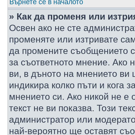
Върнете се в началото
» Как да променя или изтр
Освен ако не сте администра
променяте или изтривате са
да промените съобщението с
за съответното мнение. Ако 
ви, в дъното на мнението ви 
индикира колко пъти и кога 
мнението си. Ако никой не е 
текст не ви показва. Този тек
администратор или модерато
най-вероятно ще оставят съ