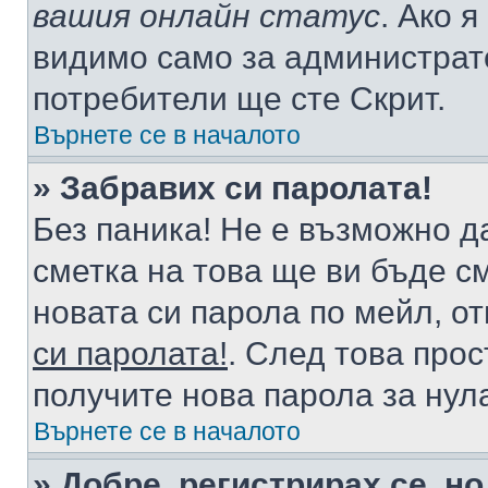
вашия онлайн статус
. Ако 
видимо само за администрато
потребители ще сте Скрит.
Върнете се в началото
» Забравих си паролата!
Без паника! Не е възможно да
сметка на това ще ви бъде с
новата си парола по мейл, о
си паролата!
. След това про
получите нова парола за нул
Върнете се в началото
» Добре, регистрирах се, но