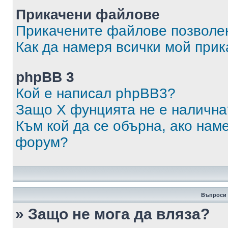
Прикачени файлове
Прикачените файлове позволен
Как да намеря всички мой при
phpBB 3
Кой е написал phpBB3?
Защо X фунцията не е налична
Към кой да се обърна, ако нам
форум?
Въпроси 
» Защо не мога да вляза?