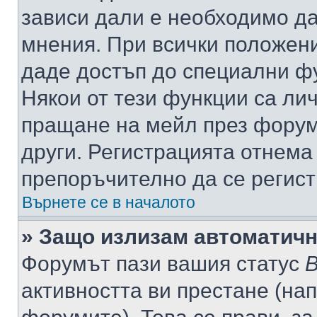
зависи дали е необходимо да 
мнения. При всички положени
даде достъп до специални фу
Някои от тези функции са ли
пращане на мейл през форума
други. Регистрацията отнема
препоръчително да се регист
Върнете се в началото
» Защо излизам автоматич
Форумът пази вашия статус
В
активността ви престане (нап