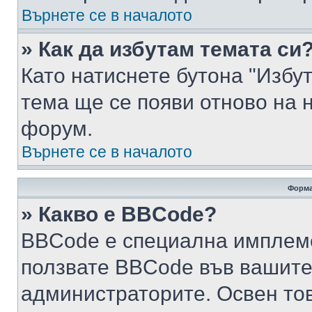
Върнете се в началото
» Как да избутам темата си
Като натиснете бутона "Избут
тема ще се появи отново на 
форум.
Върнете се в началото
Форма
» Какво е BBCode?
BBCode е специална имплем
ползвате BBCode във вашите
администраторите. Освен то