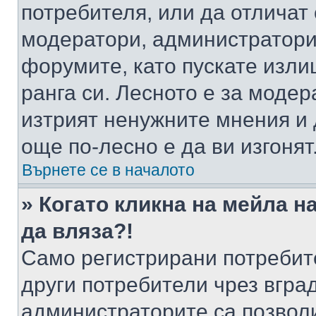
потребителя, или да отличат
модератори, администратори 
форумите, като пускате изли
ранга си. Лесното е за моде
изтрият ненужните мнения и 
още по-лесно е да ви изгонят
Върнете се в началото
» Когато кликна на мейла н
да вляза?!
Само регистрирани потребит
други потребители чрез вгра
администраторите са позволи