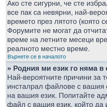
Ако сте сигурни, че сте избр
все пак са невярни, най-вер
времето през лятото (която с
Форумите не могат да отчитат
време на летните месеци вре
реалното местно време.
Върнете се в началото
» Родния ми език го няма в
Най-вероятните причини за т
инсталрал файлове с вашия 
на вашия език. Попитайте а
файл с вашия език, който да 