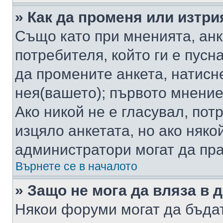
» Как да променя или изтри
Също като при мненията, анк
потребителя, който ги е пусн
да промените анкета, натисн
нея(вашето); първото мнение
Ако никой не е гласувал, по
изцяло анкетата, но ако няко
администратори могат да пр
Върнете се в началото
» Защо не мога да вляза в
Някои форуми могат да бъда