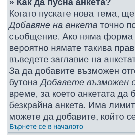
» Как да пусна анкета?
Когато пускате нова тема, щ
Добавяне на анкета
точно по
съобщение. Ако няма форма з
вероятно нямате такива прав
въведете заглавие на анкета
За да добавите възможен отг
бутона
Добавете възможен 
време, за което анкетата да 
безкрайна анкета. Има лимит
можете да добавите, който с
Върнете се в началото