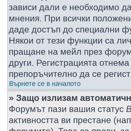
зависи дали е необходимо да 
мнения. При всички положени
даде достъп до специални фу
Някои от тези функции са ли
пращане на мейл през форума
други. Регистрацията отнема
препоръчително да се регист
Върнете се в началото
» Защо излизам автоматич
Форумът пази вашия статус
В
активността ви престане (нап