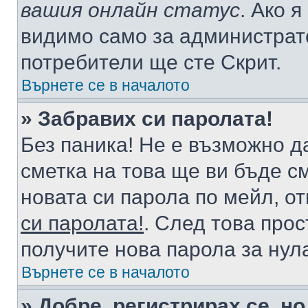
вашия онлайн статус
. Ако 
видимо само за администрато
потребители ще сте Скрит.
Върнете се в началото
» Забравих си паролата!
Без паника! Не е възможно да
сметка на това ще ви бъде с
новата си парола по мейл, о
си паролата!
. След това про
получите нова парола за нул
Върнете се в началото
» Добре, регистрирах се, но