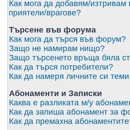
Как мога да добавям/изтривам 
приятели/врагове?
Търсене във форума
Как мога да търся във форум?
Защо не намирам нищо?
Защо търсенето връща бяла ст
Как да търся потребители?
Как да намеря личните си теми
Абонаменти и Записки
Каква е разликата м/у абонаме
Как да запиша абонамент за ф
Как да премахна абонаментите