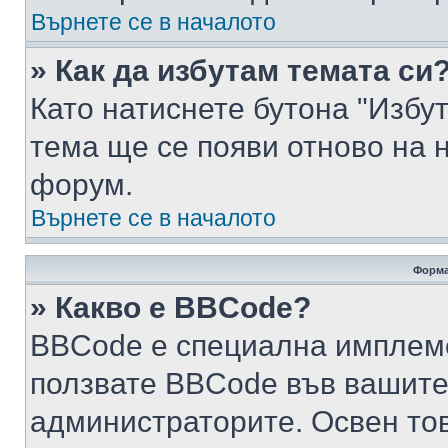
Върнете се в началото
» Как да избутам темата си
Като натиснете бутона "Избут
тема ще се появи отново на 
форум.
Върнете се в началото
Форма
» Какво е BBCode?
BBCode е специална имплем
ползвате BBCode във вашите
администраторите. Освен то