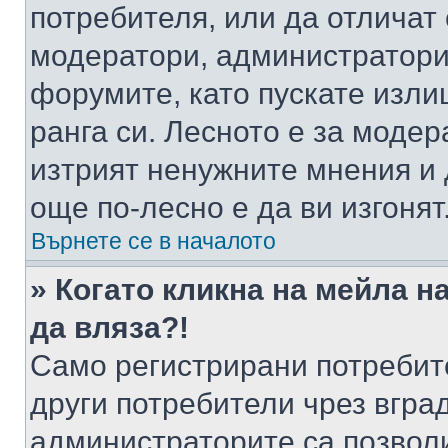
потребителя, или да отличат
модератори, администратори 
форумите, като пускате изли
ранга си. Лесното е за моде
изтрият ненужните мнения и 
още по-лесно е да ви изгонят
Върнете се в началото
» Когато кликна на мейла н
да вляза?!
Само регистрирани потребит
други потребители чрез вгра
администраторите са позволи