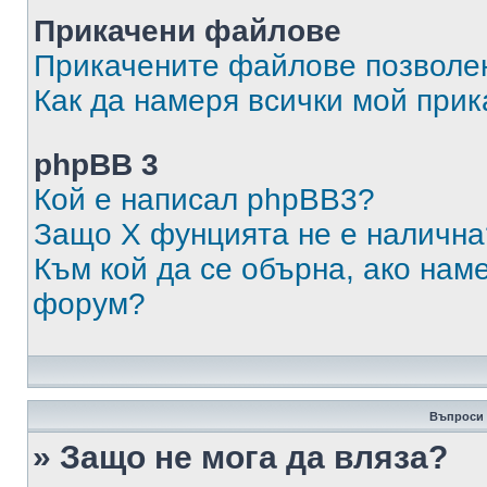
Прикачени файлове
Прикачените файлове позволен
Как да намеря всички мой при
phpBB 3
Кой е написал phpBB3?
Защо X фунцията не е налична
Към кой да се обърна, ако нам
форум?
Въпроси 
» Защо не мога да вляза?