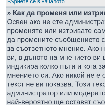
Върнете се в началото
» Как да променя или изтр
Освен ако не сте администра
променяте или изтривате са
да промените съобщението с
за съответното мнение. Ако 
ви, в дъното на мнението ви 
индикира колко пъти и кога 
мнението си. Ако никой не е 
текст не ви показва. Този тек
администратор или модерато
най-вероятно ще оставят съ