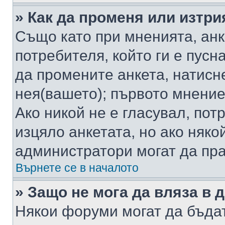
» Как да променя или изтри
Също като при мненията, анк
потребителя, който ги е пусн
да промените анкета, натисн
нея(вашето); първото мнение
Ако никой не е гласувал, по
изцяло анкетата, но ако няко
администратори могат да пр
Върнете се в началото
» Защо не мога да вляза в
Някои форуми могат да бъда