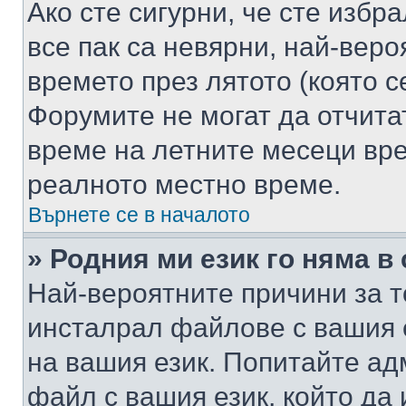
Ако сте сигурни, че сте избр
все пак са невярни, най-вер
времето през лятото (която с
Форумите не могат да отчитат
време на летните месеци вре
реалното местно време.
Върнете се в началото
» Родния ми език го няма в
Най-вероятните причини за т
инсталрал файлове с вашия 
на вашия език. Попитайте а
файл с вашия език, който да 