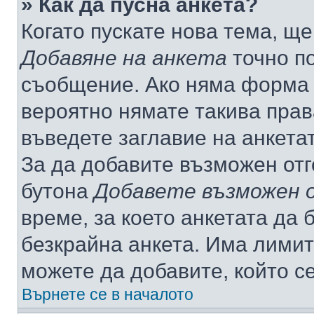
» Как да пусна анкета?
Когато пускате нова тема, щ
Добавяне на анкета
точно по
съобщение. Ако няма форма з
вероятно нямате такива прав
въведете заглавие на анкета
За да добавите възможен отг
бутона
Добавете възможен 
време, за което анкетата да 
безкрайна анкета. Има лимит
можете да добавите, който с
Върнете се в началото