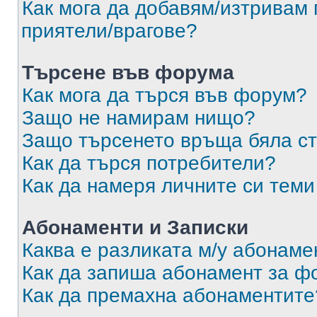
Как мога да добавям/изтривам 
приятели/врагове?
Търсене във форума
Как мога да търся във форум?
Защо не намирам нищо?
Защо търсенето връща бяла ст
Как да търся потребители?
Как да намеря личните си теми
Абонаменти и Записки
Каква е разликата м/у абонаме
Как да запиша абонамент за ф
Как да премахна абонаментите