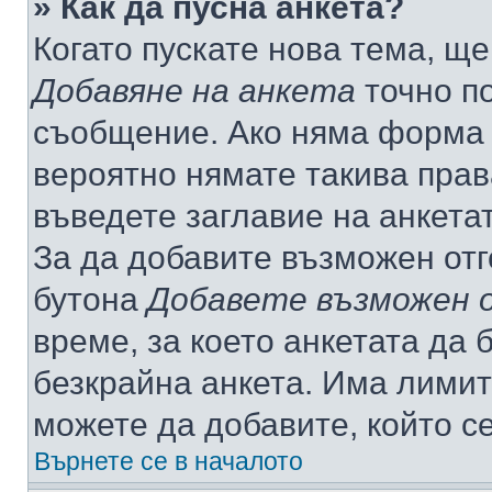
» Как да пусна анкета?
Когато пускате нова тема, щ
Добавяне на анкета
точно по
съобщение. Ако няма форма з
вероятно нямате такива прав
въведете заглавие на анкета
За да добавите възможен отг
бутона
Добавете възможен 
време, за което анкетата да 
безкрайна анкета. Има лимит
можете да добавите, който с
Върнете се в началото