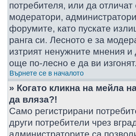
потребителя, или да отличат
модератори, администратори 
форумите, като пускате изли
ранга си. Лесното е за моде
изтрият ненужните мнения и 
още по-лесно е да ви изгонят
Върнете се в началото
» Когато кликна на мейла н
да вляза?!
Само регистрирани потребит
други потребители чрез вгра
администраторите са позволи