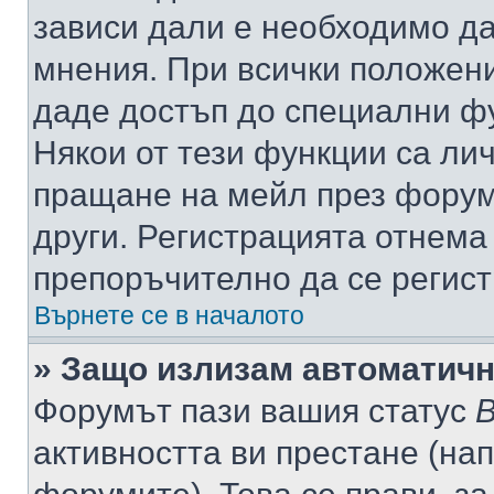
зависи дали е необходимо да 
мнения. При всички положени
даде достъп до специални фу
Някои от тези функции са ли
пращане на мейл през форума
други. Регистрацията отнема
препоръчително да се регист
Върнете се в началото
» Защо излизам автоматич
Форумът пази вашия статус
В
активността ви престане (нап