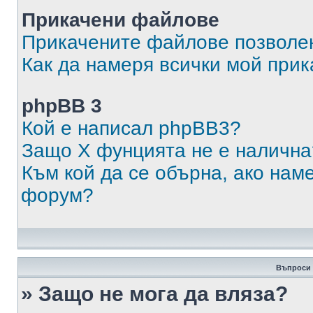
Прикачени файлове
Прикачените файлове позволен
Как да намеря всички мой при
phpBB 3
Кой е написал phpBB3?
Защо X фунцията не е налична
Към кой да се обърна, ако нам
форум?
Въпроси 
» Защо не мога да вляза?