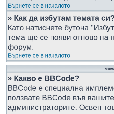
Върнете се в началото
» Как да избутам темата си
Като натиснете бутона "Избут
тема ще се появи отново на 
форум.
Върнете се в началото
Форма
» Какво е BBCode?
BBCode е специална имплем
ползвате BBCode във вашите
администраторите. Освен то