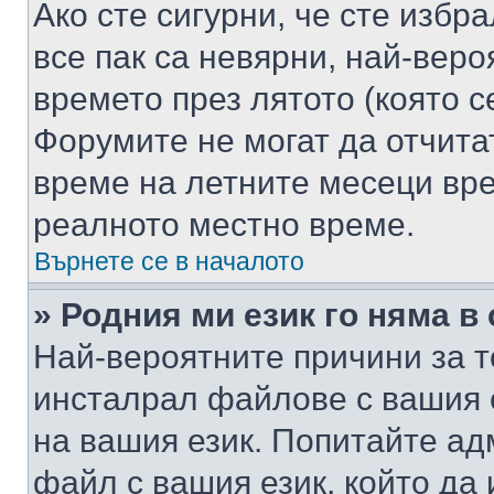
Ако сте сигурни, че сте избр
все пак са невярни, най-вер
времето през лятото (която с
Форумите не могат да отчитат
време на летните месеци вре
реалното местно време.
Върнете се в началото
» Родния ми език го няма в
Най-вероятните причини за т
инсталрал файлове с вашия 
на вашия език. Попитайте а
файл с вашия език, който да 