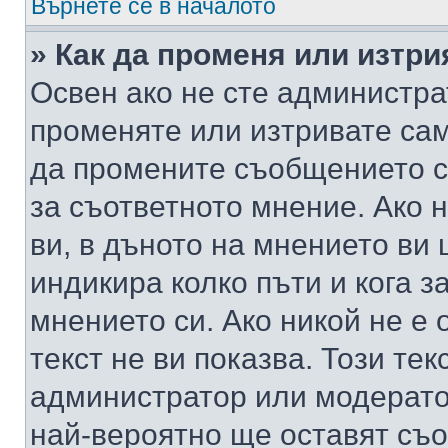
Върнете се в началото
» Как да променя или изтр
Освен ако не сте администра
променяте или изтривате са
да промените съобщението с
за съответното мнение. Ако 
ви, в дъното на мнението ви 
индикира колко пъти и кога 
мнението си. Ако никой не е 
текст не ви показва. Този тек
администратор или модерато
най-вероятно ще оставят съ