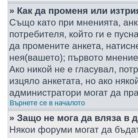
» Как да променя или изтри
Също като при мненията, анк
потребителя, който ги е пусн
да промените анкета, натисн
нея(вашето); първото мнение
Ако никой не е гласувал, по
изцяло анкетата, но ако няко
администратори могат да пр
Върнете се в началото
» Защо не мога да вляза в
Някои форуми могат да бъда