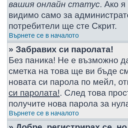
вашия онлайн статус
. Ако 
видимо само за администрато
потребители ще сте Скрит.
Върнете се в началото
» Забравих си паролата!
Без паника! Не е възможно да
сметка на това ще ви бъде с
новата си парола по мейл, о
си паролата!
. След това про
получите нова парола за нул
Върнете се в началото
» Добре, регистрирах се, но