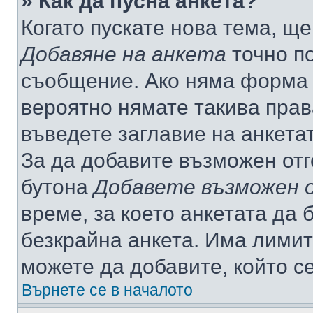
» Как да пусна анкета?
Когато пускате нова тема, щ
Добавяне на анкета
точно по
съобщение. Ако няма форма з
вероятно нямате такива прав
въведете заглавие на анкета
За да добавите възможен отг
бутона
Добавете възможен 
време, за което анкетата да 
безкрайна анкета. Има лимит
можете да добавите, който с
Върнете се в началото