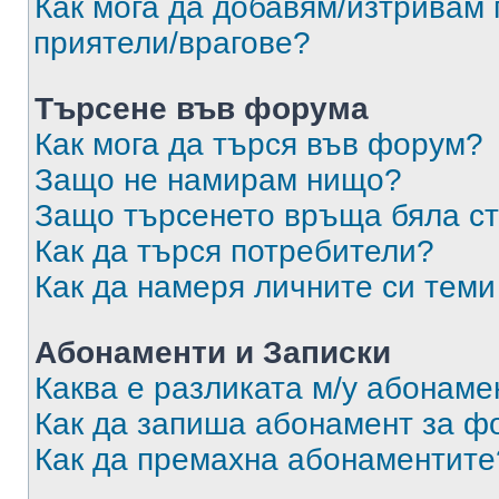
Как мога да добавям/изтривам 
приятели/врагове?
Търсене във форума
Как мога да търся във форум?
Защо не намирам нищо?
Защо търсенето връща бяла ст
Как да търся потребители?
Как да намеря личните си теми
Абонаменти и Записки
Каква е разликата м/у абонаме
Как да запиша абонамент за ф
Как да премахна абонаментите