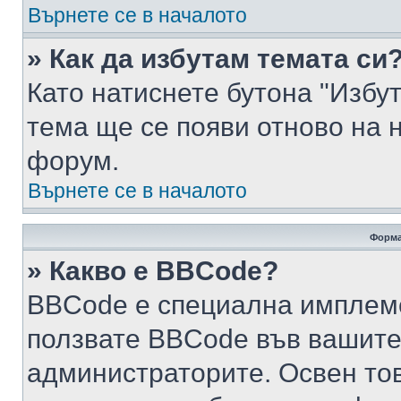
Върнете се в началото
» Как да избутам темата си
Като натиснете бутона "Избут
тема ще се появи отново на 
форум.
Върнете се в началото
Форма
» Какво е BBCode?
BBCode е специална имплем
ползвате BBCode във вашите
администраторите. Освен то