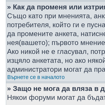
» Как да променя или изтри
Също като при мненията, анк
потребителя, който ги е пусн
да промените анкета, натисн
нея(вашето); първото мнение
Ако никой не е гласувал, по
изцяло анкетата, но ако няко
администратори могат да пр
Върнете се в началото
» Защо не мога да вляза в
Някои форуми могат да бъда