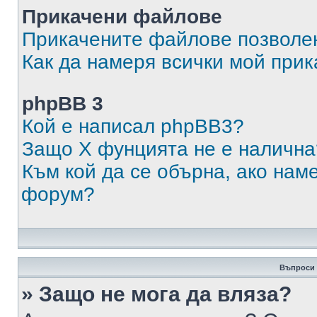
Прикачени файлове
Прикачените файлове позволен
Как да намеря всички мой при
phpBB 3
Кой е написал phpBB3?
Защо X фунцията не е налична
Към кой да се обърна, ако нам
форум?
Въпроси 
» Защо не мога да вляза?