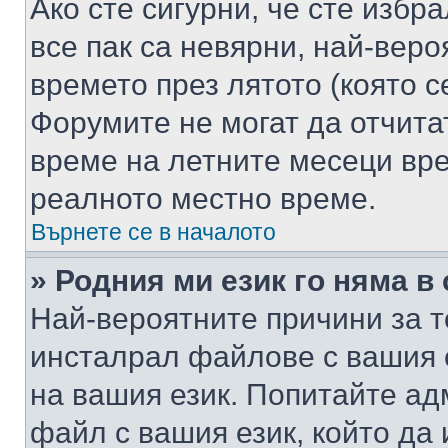
Ако сте сигурни, че сте избр
все пак са невярни, най-вер
времето през лятото (която с
Форумите не могат да отчитат
време на летните месеци вре
реалното местно време.
Върнете се в началото
» Родния ми език го няма в
Най-вероятните причини за т
инсталрал файлове с вашия 
на вашия език. Попитайте а
файл с вашия език, който да 