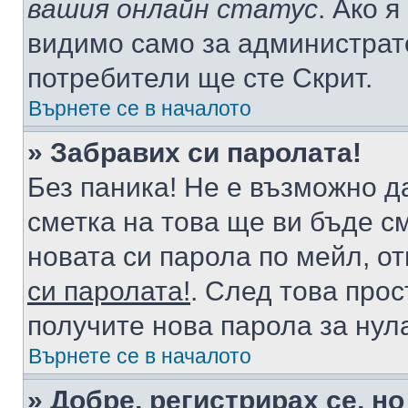
вашия онлайн статус
. Ако 
видимо само за администрато
потребители ще сте Скрит.
Върнете се в началото
» Забравих си паролата!
Без паника! Не е възможно да
сметка на това ще ви бъде с
новата си парола по мейл, о
си паролата!
. След това про
получите нова парола за нул
Върнете се в началото
» Добре, регистрирах се, но