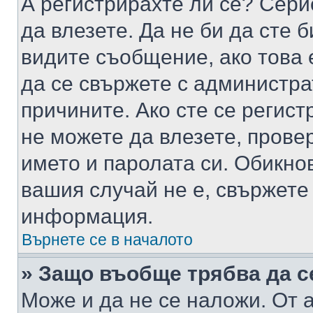
А регистрирахте ли се? Серио
да влезете. Да не би да сте 
видите съобщение, ако това 
да се свържете с администра
причините. Ако сте се регист
не можете да влезете, пров
името и паролата си. Обикно
вашия случай не е, свържете
информация.
Върнете се в началото
» Защо въобще трябва да с
Може и да не се наложи. От