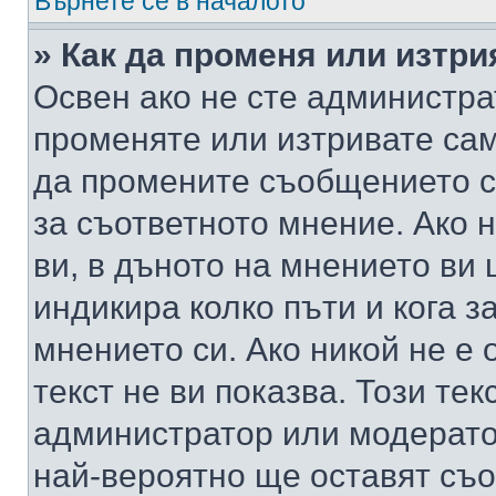
Върнете се в началото
» Как да променя или изтр
Освен ако не сте администра
променяте или изтривате са
да промените съобщението с
за съответното мнение. Ако 
ви, в дъното на мнението ви 
индикира колко пъти и кога 
мнението си. Ако никой не е 
текст не ви показва. Този тек
администратор или модерато
най-вероятно ще оставят съ