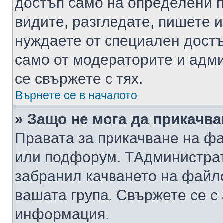
достъп само на определени п
видите, разгледате, пишете и
нуждаете от специален достъ
само от модераторите и адм
се свържете с тях.
Върнете се в началото
» Защо не мога да прикачв
Правата за прикачване на фа
или подфорум. TАдминистра
забранил качването на файл
вашата група. Свържете се с
информация.