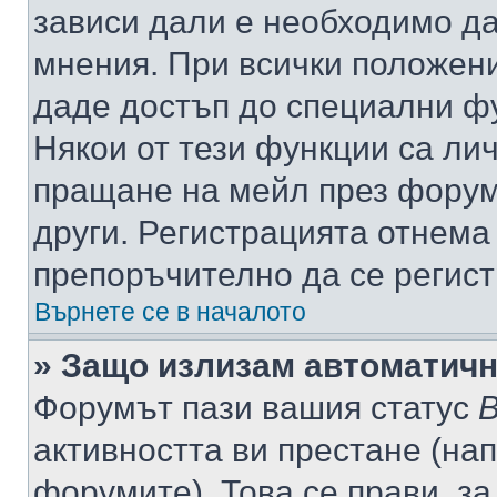
зависи дали е необходимо да 
мнения. При всички положени
даде достъп до специални фу
Някои от тези функции са ли
пращане на мейл през форума
други. Регистрацията отнема
препоръчително да се регист
Върнете се в началото
» Защо излизам автоматич
Форумът пази вашия статус
В
активността ви престане (нап
форумите). Това се прави, за