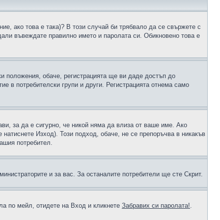
ие, ако това е така)? В този случай би трябвало да се свържете с
 дали въвеждате правилно името и паролата си. Обикновено това е
ки положения, обаче, регистрацията ще ви даде достъп до
ие в потребителски групи и други. Регистрацията отнема само
ави, за да е сигурно, че никой няма да влиза от ваше име. Ако
е натиснете Изход). Този подход, обаче, не се препоръчва в никакъв
вашия потребител.
министраторите и за вас. За останалите потребители ще сте Скрит.
ола по мейл, отидете на Вход и кликнете
Забравих си паролата!
.