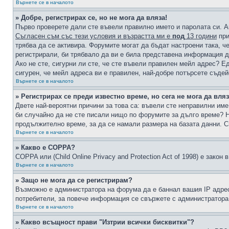
Върнете се в началото
» Добре, регистрирах се, но не мога да вляза!
Първо проверете дали сте въвели правилно името и паролата си. А
Съгласен съм със тези условия и възрастта ми е
под
13 години
при
трябва да се активира. Форумите могат да бъдат настроени така, ч
регистрирали, би трябвало да ви е била представена информация д
Ако не сте, сигурни ли сте, че сте въвели правилен мейл адрес? Е
сигурен, че мейл адреса ви е правилен, най-добре потърсете съде
Върнете се в началото
» Регистрирах се преди известно време, но сега не мога да вляз
Двете най-вероятни причини за това са: въвели сте неправилни име 
би случайно да не сте писали нищо по форумите за дълго време? Н
продължително време, за да се намали размера на базата данни. С
Върнете се в началото
» Какво е COPPA?
COPPA или (Child Online Privacy and Protection Act of 1998) е зако
Върнете се в началото
» Защо не мога да се регистрирам?
Възможно е администратора на форума да е баннал вашия IP адрес 
потребители, за повече информация се свържете с администратора
Върнете се в началото
» Какво всъщност прави "Изтрии всички бисквитки"?