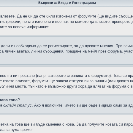
Въпроси за Входа и Регистрацията
 влезете. Да не би да сте били изгонени от форумите (ще видите съобщен
егистрирали, не сте изгонени и все пак не можете да влезете, проверете
рите за повече информация.
дали е необходимо да се регистрирате, за да пускате мнения. При всич
 са личен аватар, лични съобщения, пращане на мейл през форума, участ
ността ви престане (напр. затворите страницата с форумите). Това се пр
е
когато влизате, форумът ще запази статуса ви за винаги (или докато н
публични места, тъй като е възможно други хора да влязат на форума с 
тава това?
ия онлайн статус
. Ако я включите, името ви ще бъде видимо само за ад
метка на това ще ви бъде сменена с нова. За да получите новата си пар
ла за нула време!