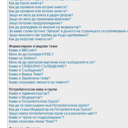
Как да пусна анкета?
Как да променя или изтрия анкета?
Как да променя или изтрия анкета?
Защо не мога да вляза в даден форум?
Защо не мога да прикачвам файлове?
Защо получих предупреждение?
Как да докладвам за мнения на модератор?
За какво служи бутона “Запази” в дъното на страницата за публикуване
Защо мнението ми трябва да бъде одобрявано?
Как да избутам темата си?
Форматиране и видове теми
Какво е BBCode?
Мога ли да ползвам HTML?
Какво са Smilies?
Мога ли да прилагам картинки към съобщенията си?
Какво е ГЛОБАЛНО СЪОБЩЕНИЕ?
Какво е Съобщение?
Какво е Важна Тема?
Какво е Заключена тема?
Какво означават иконите на темите?
Потребителски нива и групи
Какво е Администратор?
Какво е Модератор?
Какво е Потребителска Група?
Как да се присъединя към Потребителска група?
Как да стана Модератор на Потребителска Група?
Защо някои потребителски групи са в различен цвят?
Какво е “група по подразбиране”?
Какво означава линка “Екип”?