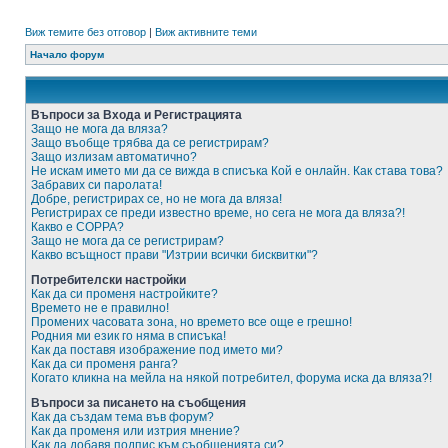
Виж темите без отговор
|
Виж активните теми
Начало форум
Въпроси за Входа и Регистрацията
Защо не мога да вляза?
Защо въобще трябва да се регистрирам?
Защо излизам автоматично?
Не искам името ми да се вижда в списъка Кой е онлайн. Как става това?
Забравих си паролата!
Добре, регистрирах се, но не мога да вляза!
Регистрирах се преди известно време, но сега не мога да вляза?!
Какво е COPPA?
Защо не мога да се регистрирам?
Какво всъщност прави "Изтрии всички бисквитки"?
Потребителски настройки
Как да си променя настройките?
Времето не е правилно!
Промених часовата зона, но времето все още е грешно!
Родния ми език го няма в списъка!
Как да поставя изображение под името ми?
Как да си променя ранга?
Когато кликна на мейла на някой потребител, форума иска да вляза?!
Въпроси за писането на съобщения
Как да създам тема във форум?
Как да променя или изтрия мнение?
Как да добавя подпис към съобщенията си?