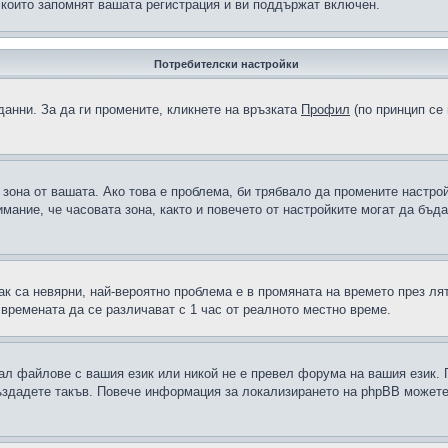
 които запомнят вашата регистрация и ви поддържат включен.
Потребителски настройки
данни. За да ги промените, кликнете на връзката
Профил
(по принцип се 
а зона от вашата. Ако това е проблема, би трябвало да промените настро
ание, че часовата зона, както и повечето от настройките могат да бъдат
ак са невярни, най-вероятно проблема е в промяната на времето през лят
 времената да се различават с 1 час от реалното местно време.
рал файлове с вашия език или никой не е превел форума на вашия език.
създадете такъв. Повече информация за локализирането на phpBB можете