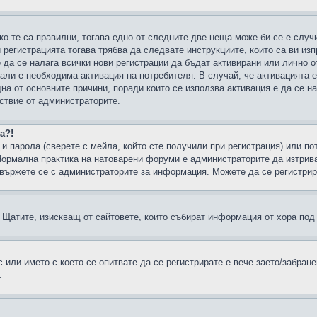
ко те са правилни, тогава едно от следните две неща може би се е слу
 регистрацията тогава трябва да следвате инструкциите, които са ви из
е да се налага всички нови регистрации да бъдат активирани или лично о
али е необходима активация на потребителя. В случай, че активацията 
дна от основните причини, поради които се използва активация е да се 
йствие от администраторите.
а?!
и парола (сверете с мейла, който сте получили при регистрация) или пот
ормална практика на натоварени форуми е администраторите да изтрива
вържете се с администраторите за информация. Можете да се регистрират
н в Щатите, изискващ от сайтовете, които събират информация от хора по
или името с което се опитвате да се регистрирате е вече заето/забран
.