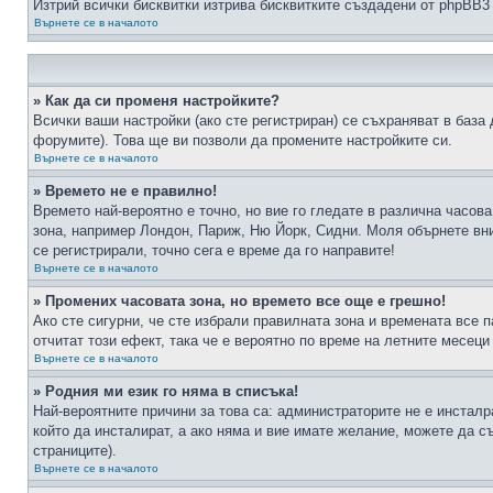
Изтрий всички бисквитки изтрива бисквитките създадени от phpBB3
Върнете се в началото
» Как да си променя настройките?
Всички ваши настройки (ако сте регистриран) се съхраняват в база 
форумите). Това ще ви позволи да промените настройките си.
Върнете се в началото
» Времето не е правилно!
Времето най-вероятно е точно, но вие го гледате в различна часов
зона, например Лондон, Париж, Ню Йорк, Сидни. Моля обърнете вним
се регистрирали, точно сега е време да го направите!
Върнете се в началото
» Промених часовата зона, но времето все още е грешно!
Ако сте сигурни, че сте избрали правилната зона и времената все п
отчитат този ефект, така че е вероятно по време на летните месеци
Върнете се в началото
» Родния ми език го няма в списъка!
Най-вероятните причини за това са: администраторите не е инстал
който да инсталират, а ако няма и вие имате желание, можете да 
страниците).
Върнете се в началото