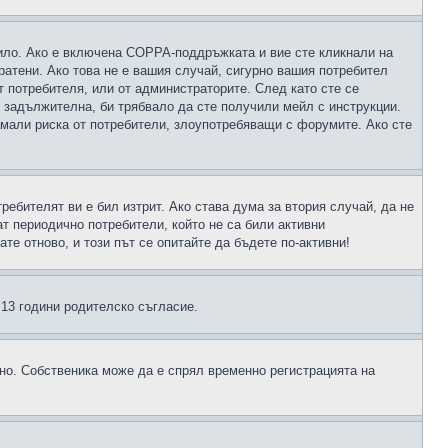
чило. Ако е включена COPPA-поддръжката и вие сте кликнали на
пратени. Ако това не е вашия случай, сигурно вашия потребител
т потребителя, или от администраторите. След като сте се
е задължителна, би трябвало да сте получили мейл с инструкции.
намали риска от потребители, злоупотребяващи с форумите. Ако сте
ребителят ви е бил изтрит. Ако става дума за втория случай, да не
т периодично потребители, който не са били активни
е отново, и този път се опитайте да бъдете по-активни!
д 13 години родителско съгласие.
ено. Собственика може да е спрял временно регистрацията на