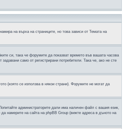
намира на върха на страниците, но това зависи от Темата на
йките си, така че форумите да показват времето във вашата часова
 задавани само от регистрирани потребители. Така че, ако не сте
ото (която се използва в някои страни). Форумите не могат да
 Попитайте администраторите дали има наличен файл с вашия език,
 да намерите на сайта на phpBB Group (вижте адреса в дъното на