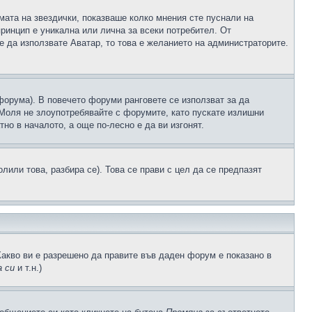
рмата на звездички, показваше колко мнения сте пуснали на
принцип е уникална или лична за всеки потребител. От
е да използвате Аватар, то това е желанието на администраторите.
 форума). В повечето форуми ранговете се използват за да
 Моля не злоупотребявайте с форумите, като пускате излишни
но в началото, а още по-лесно е да ви изгонят.
или това, разбира се). Това се прави с цел да се предпазят
Какво ви е разрешено да правите във даден форум е показано в
 си
и т.н.)