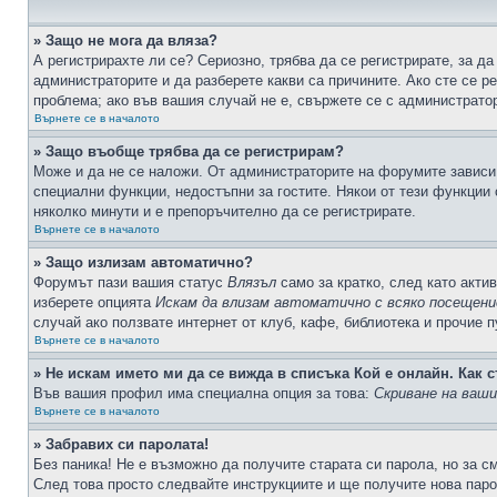
» Защо не мога да вляза?
А регистрирахте ли се? Сериозно, трябва да се регистрирате, за да
администраторите и да разберете какви са причините. Ако сте се р
проблема; ако във вашия случай не е, свържете се с администрато
Върнете се в началото
» Защо въобще трябва да се регистрирам?
Може и да не се наложи. От администраторите на форумите зависи 
специални функции, недостъпни за гостите. Някои от тези функции
няколко минути и е препоръчително да се регистрирате.
Върнете се в началото
» Защо излизам автоматично?
Форумът пази вашия статус
Влязъл
само за кратко, след като актив
изберете опцията
Искам да влизам автоматично с всяко посещени
случай ако ползвате интернет от клуб, кафе, библиотека и прочие 
Върнете се в началото
» Не искам името ми да се вижда в списъка Кой е онлайн. Как с
Във вашия профил има специална опция за това:
Скриване на ваш
Върнете се в началото
» Забравих си паролата!
Без паника! Не е възможно да получите старата си парола, но за с
След това просто следвайте инструкциите и ще получите нова паро