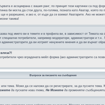
Първата е асоциирана с вашия ранг; по принцип тези картинки са под фо
инка би могла да стои друга, по-голяма, позната като Аватар, която по 
е е разрешено, и ако е, от къде да се вземат Аватарите. Ако не может
иозни такива!
казва под името ви в темите и в профила ви, в зависимост от Темата на
ат специални потребители, например модератори, администратори и т.н..
и администраторите да ви изтрият ненужните мнения и да ви върнат обрат
 вляза?!
отребители чрез вградената мейл форма (ако администраторите са позвол
Въпроси за писането на съобщения
 или тема. Може да се наложи да се регистрирате, за да пуснете тема. 
ожете
да пускате нови теми,
Не Можете
да променяте съобщенията