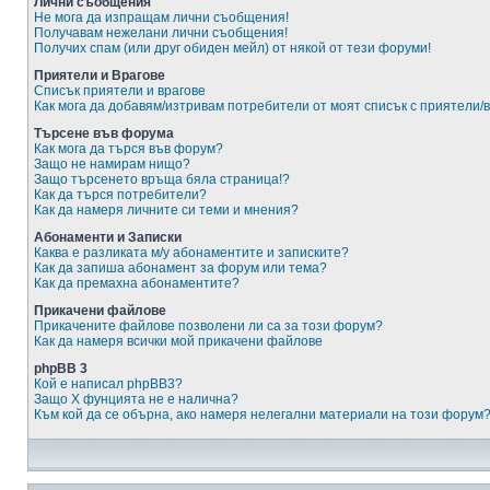
Лични съобщения
Не мога да изпращам лични съобщения!
Получавам нежелани лични съобщения!
Получих спам (или друг обиден мейл) от някой от тези форуми!
Приятели и Врагове
Списък приятели и врагове
Как мога да добавям/изтривам потребители от моят списък с приятели/
Търсене във форума
Как мога да търся във форум?
Защо не намирам нищо?
Защо търсенето връща бяла страница!?
Как да търся потребители?
Как да намеря личните си теми и мнения?
Абонаменти и Записки
Каква е разликата м/у абонаментите и записките?
Как да запиша абонамент за форум или тема?
Как да премахна абонаментите?
Прикачени файлове
Прикачените файлове позволени ли са за този форум?
Как да намеря всички мой прикачени файлове
phpBB 3
Кой е написал phpBB3?
Защо X фунцията не е налична?
Към кой да се обърна, ако намеря нелегални материали на този форум