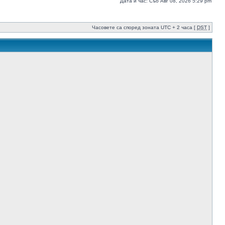
Дата и час: Съб Авг 08, 2026 5:29 pm
Часовете са според зоната UTC + 2 часа [
DST
]