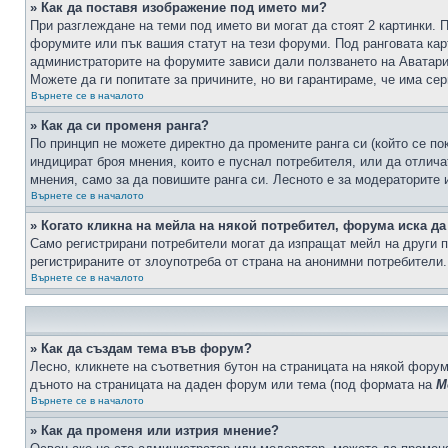
» Как да поставя изображение под името ми?
При разглеждане на теми под името ви могат да стоят 2 картинки. 
форумите или пък вашия статут на тези форуми. Под ранговата карт
администраторите на форумите зависи дали ползването на Аватари щ
Можете да ги попитате за причините, но ви гарантираме, че има сер
Върнете се в началото
» Как да си променя ранга?
По принцип не можете директно да промените ранга си (който се по
индицират броя мнения, които е пуснал потребителя, или да отлич
мнения, само за да повишите ранга си. Лесното е за модераторите 
Върнете се в началото
» Когато кликна на мейла на някой потребител, форума иска да
Само регистрирани потребители могат да изпращат мейл на други п
регистрираните от злоупотреба от страна на анонимни потребители.
Върнете се в началото
» Как да създам тема във форум?
Лесно, кликнете на съответния бутон на страницата на някой форум
дъното на страницата на даден форум или тема (под формата на
М
Върнете се в началото
» Как да променя или изтрия мнение?