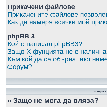
Прикачени файлове
Прикачените файлове позволен
Как да намеря всички мой при
phpBB 3
Кой е написал phpBB3?
Защо X фунцията не е налична
Към кой да се обърна, ако нам
форум?
Въпроси 
» Защо не мога да вляза?