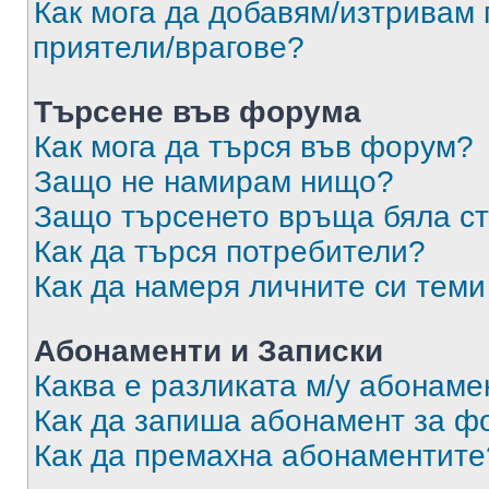
Как мога да добавям/изтривам 
приятели/врагове?
Търсене във форума
Как мога да търся във форум?
Защо не намирам нищо?
Защо търсенето връща бяла ст
Как да търся потребители?
Как да намеря личните си теми
Абонаменти и Записки
Каква е разликата м/у абонаме
Как да запиша абонамент за ф
Как да премахна абонаментите