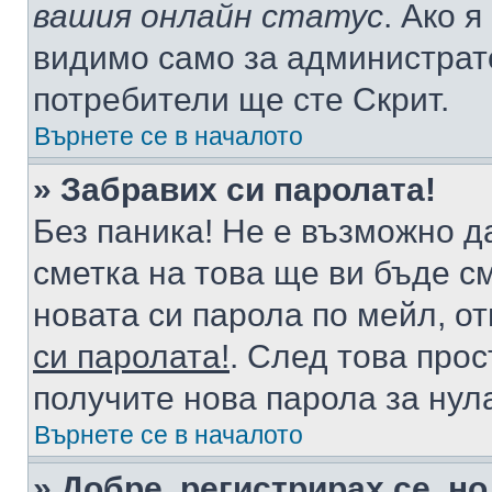
вашия онлайн статус
. Ако 
видимо само за администрато
потребители ще сте Скрит.
Върнете се в началото
» Забравих си паролата!
Без паника! Не е възможно да
сметка на това ще ви бъде с
новата си парола по мейл, о
си паролата!
. След това про
получите нова парола за нул
Върнете се в началото
» Добре, регистрирах се, но