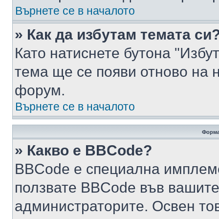
Върнете се в началото
» Как да избутам темата си
Като натиснете бутона "Избут
тема ще се появи отново на 
форум.
Върнете се в началото
Форма
» Какво е BBCode?
BBCode е специална имплем
ползвате BBCode във вашите
администраторите. Освен то