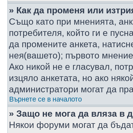
» Как да променя или изтри
Също като при мненията, анк
потребителя, който ги е пусн
да промените анкета, натисн
нея(вашето); първото мнение
Ако никой не е гласувал, по
изцяло анкетата, но ако няко
администратори могат да пр
Върнете се в началото
» Защо не мога да вляза в
Някои форуми могат да бъда