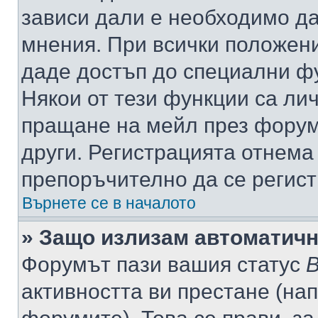
зависи дали е необходимо да 
мнения. При всички положени
даде достъп до специални фу
Някои от тези функции са ли
пращане на мейл през форума
други. Регистрацията отнема
препоръчително да се регист
Върнете се в началото
» Защо излизам автоматич
Форумът пази вашия статус
В
активността ви престане (нап