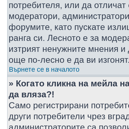
потребителя, или да отличат
модератори, администратори 
форумите, като пускате изли
ранга си. Лесното е за моде
изтрият ненужните мнения и 
още по-лесно е да ви изгонят
Върнете се в началото
» Когато кликна на мейла н
да вляза?!
Само регистрирани потребит
други потребители чрез вгра
администраторите са позволи