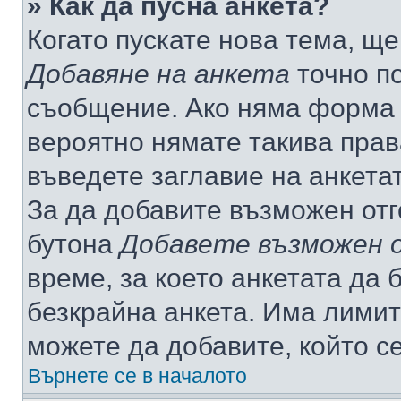
» Как да пусна анкета?
Когато пускате нова тема, щ
Добавяне на анкета
точно по
съобщение. Ако няма форма з
вероятно нямате такива прав
въведете заглавие на анкета
За да добавите възможен отг
бутона
Добавете възможен 
време, за което анкетата да 
безкрайна анкета. Има лимит
можете да добавите, който с
Върнете се в началото