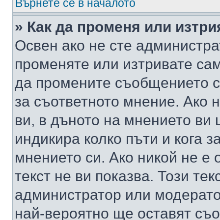
Върнете се в началото
» Как да променя или изтр
Освен ако не сте администра
променяте или изтривате са
да промените съобщението с
за съответното мнение. Ако 
ви, в дъното на мнението ви 
индикира колко пъти и кога 
мнението си. Ако никой не е 
текст не ви показва. Този тек
администратор или модерато
най-вероятно ще оставят съ