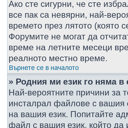
Ако сте сигурни, че сте избр
все пак са невярни, най-вер
времето през лятото (която с
Форумите не могат да отчитат
време на летните месеци вре
реалното местно време.
Върнете се в началото
» Родния ми език го няма в
Най-вероятните причини за т
инсталрал файлове с вашия 
на вашия език. Попитайте а
файл с вашия език, който да 