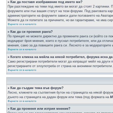
» Как да поставя изображение под името ми?
При разглеждане на теми под името ви могат да стоят 2 картинки. 
форумите или пък вашия статут на тези форуми. Под ранговата карт
администраторите на форумите зависи дали ползването на Аватари щ
Можете да ги попитате за причините, но ви гарантираме, че има сер
Върнете се в началото
» Как да си променя ранга?
По принцип не можете директно да промените ранга си (който се по
индицират броя мнения, които е пуснал потребителя, или да отлич
мнения, само за да повишите ранга си. Лесното е за модераторите 
Върнете се в началото
» Когато кликна на мейла на някой потребител, форума иска да
Само регистрирани потребители могат да изпращат мейл на други п
регистрираните от злоупотреба от страна на анонимни потребители.
Върнете се в началото
» Как да създам тема във форум?
Лесно, кликнете на съответния бутон на страницата на някой форум
дъното на страницата на даден форум или тема (под формата на
М
Върнете се в началото
» Как да променя или изтрия мнение?