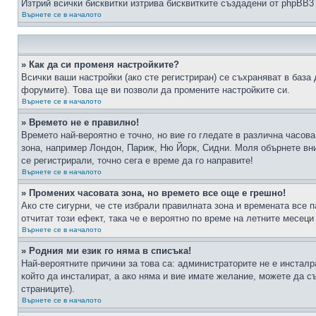
Изтрий всички бисквитки изтрива бисквитките създадени от phpBB3
Върнете се в началото
» Как да си променя настройките?
Всички ваши настройки (ако сте регистриран) се съхраняват в база 
форумите). Това ще ви позволи да промените настройките си.
Върнете се в началото
» Времето не е правилно!
Времето най-вероятно е точно, но вие го гледате в различна часов
зона, например Лондон, Париж, Ню Йорк, Сидни. Моля обърнете вним
се регистрирали, точно сега е време да го направите!
Върнете се в началото
» Промених часовата зона, но времето все още е грешно!
Ако сте сигурни, че сте избрали правилната зона и времената все п
отчитат този ефект, така че е вероятно по време на летните месеци
Върнете се в началото
» Родния ми език го няма в списъка!
Най-вероятните причини за това са: администраторите не е инстал
който да инсталират, а ако няма и вие имате желание, можете да 
страниците).
Върнете се в началото