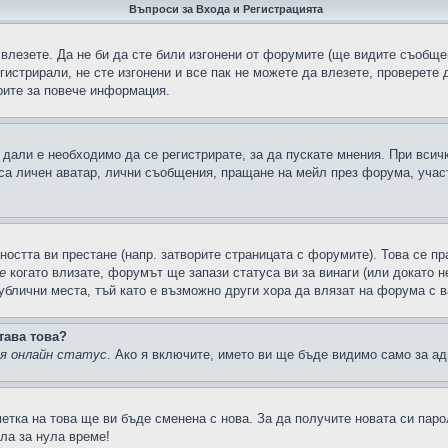
Въпроси за Входа и Регистрацията
 влезете. Да не би да сте били изгонени от форумите (ще видите съобщен
егистрирали, не сте изгонени и все пак не можете да влезете, проверете
рите за повече информация.
дали е необходимо да се регистрирате, за да пускате мнения. При всич
 са личен аватар, лични съобщения, пращане на мейл през форума, участ
ността ви престане (напр. затворите страницата с форумите). Това се пр
е
когато влизате, форумът ще запази статуса ви за винаги (или докато н
публични места, тъй като е възможно други хора да влязат на форума с 
тава това?
ия онлайн статус
. Ако я включите, името ви ще бъде видимо само за ад
метка на това ще ви бъде сменена с нова. За да получите новата си пар
ла за нула време!