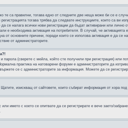
ко те са правилни, тогава едно от следните две неща може би се е слу
 регистрацията тогава трябва да следвате инструкциите, които са ви из
е да се налага всички нови регистрации да бъдат активирани или лично о
али е необходима активация на потребителя. В случай, че активацията 
дна от основните причини, поради които се използва активация е да се 
йствие от администраторите.
а?!
и парола (сверете с мейла, който сте получили при регистрация) или пот
ормална практика на натоварени форуми е администраторите да изтрива
вържете се с администраторите за информация. Можете да се регистрират
н в Щатите, изискващ от сайтовете, които събират информация от хора по
или името с което се опитвате да се регистрирате е вече заето/забран
.