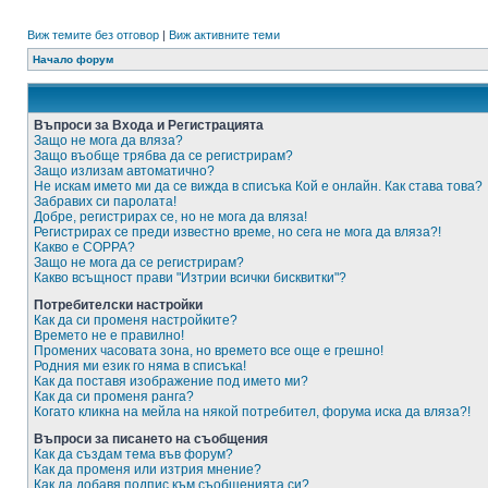
Виж темите без отговор
|
Виж активните теми
Начало форум
Въпроси за Входа и Регистрацията
Защо не мога да вляза?
Защо въобще трябва да се регистрирам?
Защо излизам автоматично?
Не искам името ми да се вижда в списъка Кой е онлайн. Как става това?
Забравих си паролата!
Добре, регистрирах се, но не мога да вляза!
Регистрирах се преди известно време, но сега не мога да вляза?!
Какво е COPPA?
Защо не мога да се регистрирам?
Какво всъщност прави "Изтрии всички бисквитки"?
Потребителски настройки
Как да си променя настройките?
Времето не е правилно!
Промених часовата зона, но времето все още е грешно!
Родния ми език го няма в списъка!
Как да поставя изображение под името ми?
Как да си променя ранга?
Когато кликна на мейла на някой потребител, форума иска да вляза?!
Въпроси за писането на съобщения
Как да създам тема във форум?
Как да променя или изтрия мнение?
Как да добавя подпис към съобщенията си?