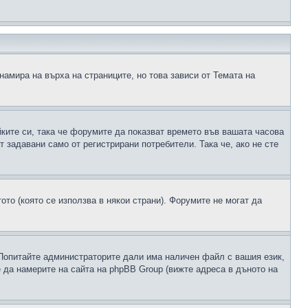
намира на върха на страниците, но това зависи от Темата на
йките си, така че форумите да показват времето във вашата часова
 задавани само от регистрирани потребители. Така че, ако не сте
ото (която се използва в някои страни). Форумите не могат да
 Попитайте администраторите дали има наличен файл с вашия език,
 да намерите на сайта на phpBB Group (вижте адреса в дъното на