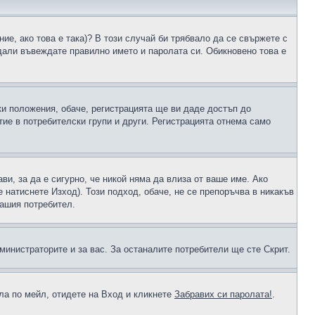
ие, ако това е така)? В този случай би трябвало да се свържете с
 дали въвеждате правилно името и паролата си. Обикновено това е
ки положения, обаче, регистрацията ще ви даде достъп до
ие в потребителски групи и други. Регистрацията отнема само
ави, за да е сигурно, че никой няма да влиза от ваше име. Ако
е натиснете Изход). Този подход, обаче, не се препоръчва в никакъв
вашия потребител.
министраторите и за вас. За останалите потребители ще сте Скрит.
ола по мейл, отидете на Вход и кликнете
Забравих си паролата!
.