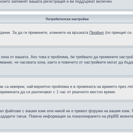
 които запомнят вашата регистрация и ви поддържат включен.
Потребителски настройки
данни. За да ги промените, кликнете на връзката
Профил
(по принцип се 
а зона от вашата. Ако това е проблема, би трябвало да промените настро
ание, че часовата зона, както и повечето от настройките могат да бъдат
ак са невярни, най-вероятно проблема е в промяната на времето през лят
 времената да се различават с 1 час от реалното местно време.
рал файлове с вашия език или никой не е превел форума на вашия език.
създадете такъв. Повече информация за локализирането на phpBB можете