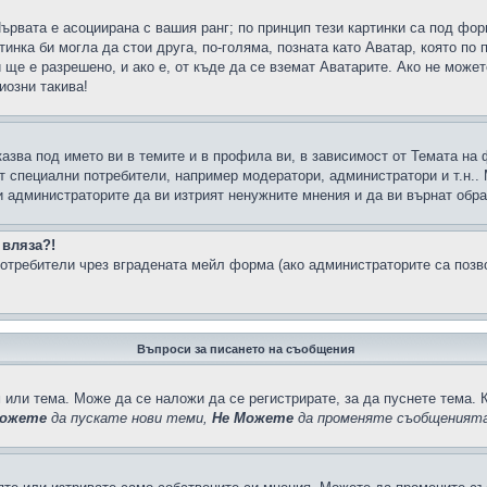
Първата е асоциирана с вашия ранг; по принцип тези картинки са под фо
инка би могла да стои друга, по-голяма, позната като Аватар, която по 
е е разрешено, и ако е, от къде да се вземат Аватарите. Ако не может
иозни такива!
казва под името ви в темите и в профила ви, в зависимост от Темата на
ат специални потребители, например модератори, администратори и т.н..
и администраторите да ви изтрият ненужните мнения и да ви върнат обрат
 вляза?!
отребители чрез вградената мейл форма (ако администраторите са позвол
Въпроси за писането на съобщения
 или тема. Може да се наложи да се регистрирате, за да пуснете тема. 
ожете
да пускате нови теми,
Не Можете
да променяте съобщенията