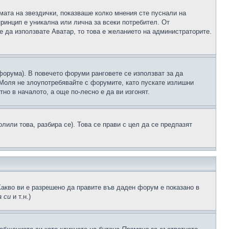
рмата на звездички, показваше колко мнения сте пуснали на
принцип е уникална или лична за всеки потребител. От
е да използвате Аватар, то това е желанието на администраторите.
 форума). В повечето форуми ранговете се използват за да
 Моля не злоупотребявайте с форумите, като пускате излишни
но в началото, а още по-лесно е да ви изгонят.
или това, разбира се). Това се прави с цел да се предпазят
Какво ви е разрешено да правите във даден форум е показано в
 си
и т.н.)