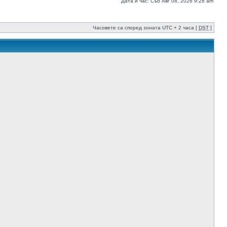
Дата и час: Съб Авг 08, 2026 9:28 am
Часовете са според зоната UTC + 2 часа [
DST
]