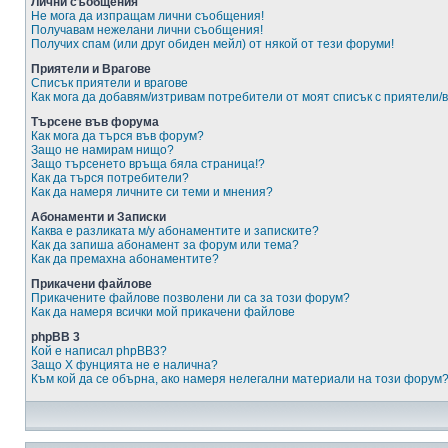
Лични съобщения
Не мога да изпращам лични съобщения!
Получавам нежелани лични съобщения!
Получих спам (или друг обиден мейл) от някой от тези форуми!
Приятели и Врагове
Списък приятели и врагове
Как мога да добавям/изтривам потребители от моят списък с приятели/
Търсене във форума
Как мога да търся във форум?
Защо не намирам нищо?
Защо търсенето връща бяла страница!?
Как да търся потребители?
Как да намеря личните си теми и мнения?
Абонаменти и Записки
Каква е разликата м/у абонаментите и записките?
Как да запиша абонамент за форум или тема?
Как да премахна абонаментите?
Прикачени файлове
Прикачените файлове позволени ли са за този форум?
Как да намеря всички мой прикачени файлове
phpBB 3
Кой е написал phpBB3?
Защо X фунцията не е налична?
Към кой да се обърна, ако намеря нелегални материали на този форум