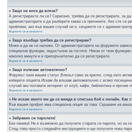
» Защо не мога да вляза?
А регистрирахте ли се? Сериозно, трябва да се регистрирате, за да
администраторите и да разберете какви са причините. Ако сте се р
проблема; ако във вашия случай не е, свържете се с администрато
Върнете се в началото
» Защо въобще трябва да се регистрирам?
Може и да не се наложи. От администраторите на форумите зависи 
специални функции, недостъпни за гостите. Някои от тези функции
няколко минути и е препоръчително да се регистрирате.
Върнете се в началото
» Защо излизам автоматично?
Форумът пази вашия статус
Влязъл
само за кратко, след като актив
изберете опцията
Искам да влизам автоматично с всяко посещени
случай ако ползвате интернет от клуб, кафе, библиотека и прочие 
Върнете се в началото
» Не искам името ми да се вижда в списъка Кой е онлайн. Как с
Във вашия профил има специална опция за това:
Скриване на ваш
Върнете се в началото
» Забравих си паролата!
Без паника! Не е възможно да получите старата си парола, но за с
След това просто следвайте инструкциите и ще получите нова паро