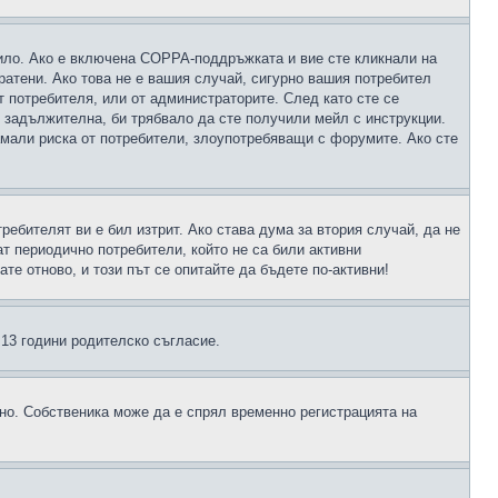
чило. Ако е включена COPPA-поддръжката и вие сте кликнали на
пратени. Ако това не е вашия случай, сигурно вашия потребител
т потребителя, или от администраторите. След като сте се
е задължителна, би трябвало да сте получили мейл с инструкции.
намали риска от потребители, злоупотребяващи с форумите. Ако сте
ребителят ви е бил изтрит. Ако става дума за втория случай, да не
т периодично потребители, който не са били активни
е отново, и този път се опитайте да бъдете по-активни!
д 13 години родителско съгласие.
ено. Собственика може да е спрял временно регистрацията на