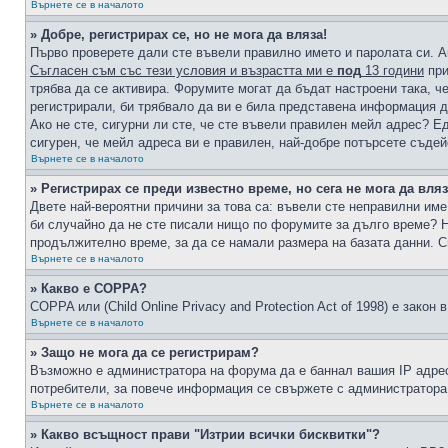
Върнете се в началото
» Добре, регистрирах се, но не мога да вляза!
Първо проверете дали сте въвели правилно името и паролата си. А
Съгласен съм със тези условия и възрастта ми е
под
13 години
при
трябва да се активира. Форумите могат да бъдат настроени така, ч
регистрирали, би трябвало да ви е била представена информация д
Ако не сте, сигурни ли сте, че сте въвели правилен мейл адрес? Е
сигурен, че мейл адреса ви е правилен, най-добре потърсете съде
Върнете се в началото
» Регистрирах се преди известно време, но сега не мога да вляз
Двете най-вероятни причини за това са: въвели сте неправилни име 
би случайно да не сте писали нищо по форумите за дълго време? Н
продължително време, за да се намали размера на базата данни. С
Върнете се в началото
» Какво е COPPA?
COPPA или (Child Online Privacy and Protection Act of 1998) е зако
Върнете се в началото
» Защо не мога да се регистрирам?
Възможно е администратора на форума да е баннал вашия IP адрес 
потребители, за повече информация се свържете с администратора
Върнете се в началото
» Какво всъщност прави "Изтрии всички бисквитки"?