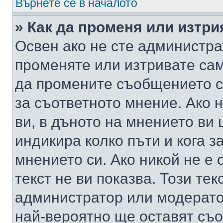
Върнете се в началото
» Как да променя или изтр
Освен ако не сте администра
променяте или изтривате са
да промените съобщението с
за съответното мнение. Ако 
ви, в дъното на мнението ви 
индикира колко пъти и кога 
мнението си. Ако никой не е 
текст не ви показва. Този тек
администратор или модерато
най-вероятно ще оставят съ