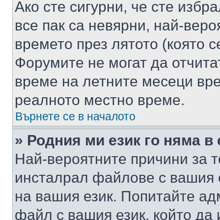
Ако сте сигурни, че сте избр
все пак са невярни, най-вер
времето през лятото (която с
Форумите не могат да отчитат
време на летните месеци вре
реалното местно време.
Върнете се в началото
» Родния ми език го няма в
Най-вероятните причини за т
инсталрал файлове с вашия 
на вашия език. Попитайте а
файл с вашия език, който да 