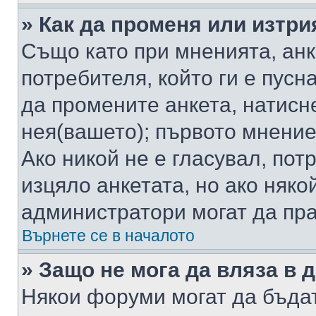
» Как да променя или изтри
Също като при мненията, анк
потребителя, който ги е пусн
да промените анкета, натисн
нея(вашето); първото мнение
Ако никой не е гласувал, по
изцяло анкетата, но ако няко
администратори могат да пр
Върнете се в началото
» Защо не мога да вляза в
Някои форуми могат да бъда