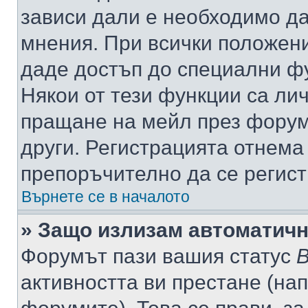
зависи дали е необходимо да 
мнения. При всички положени
даде достъп до специални фу
Някои от тези функции са ли
пращане на мейл през форума
други. Регистрацията отнема
препоръчително да се регист
Върнете се в началото
» Защо излизам автоматич
Форумът пази вашия статус
В
активността ви престане (нап