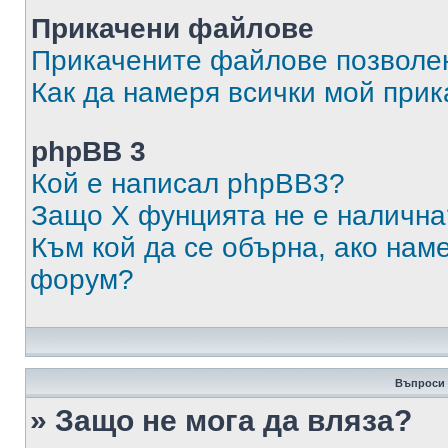
Прикачени файлове
Прикачените файлове позволен
Как да намеря всички мой при
phpBB 3
Кой е написал phpBB3?
Защо X фунцията не е налична
Към кой да се обърна, ако нам
форум?
Въпроси 
» Защо не мога да вляза?