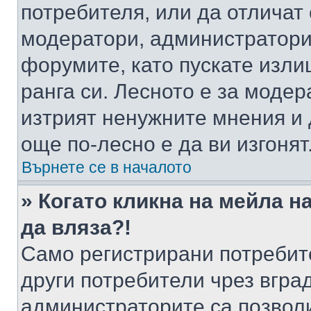
потребителя, или да отличат
модератори, администратори 
форумите, като пускате изли
ранга си. Лесното е за моде
изтрият ненужните мнения и 
още по-лесно е да ви изгонят
Върнете се в началото
» Когато кликна на мейла н
да вляза?!
Само регистрирани потребит
други потребители чрез вгра
администраторите са позволи