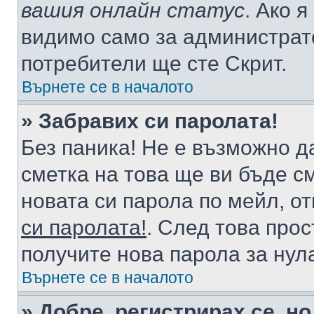
вашия онлайн статус
. Ако 
видимо само за администрато
потребители ще сте Скрит.
Върнете се в началото
» Забравих си паролата!
Без паника! Не е възможно да
сметка на това ще ви бъде с
новата си парола по мейл, о
си паролата!
. След това про
получите нова парола за нул
Върнете се в началото
» Добре, регистрирах се, но