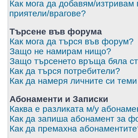
Как мога да добавям/изтривам 
приятели/врагове?
Търсене във форума
Как мога да търся във форум?
Защо не намирам нищо?
Защо търсенето връща бяла ст
Как да търся потребители?
Как да намеря личните си теми
Абонаменти и Записки
Каква е разликата м/у абонаме
Как да запиша абонамент за ф
Как да премахна абонаментите