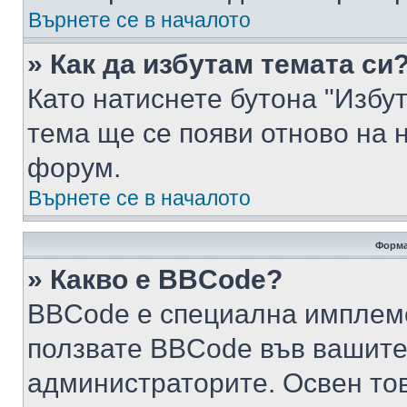
Върнете се в началото
» Как да избутам темата си
Като натиснете бутона "Избут
тема ще се появи отново на 
форум.
Върнете се в началото
Форма
» Какво е BBCode?
BBCode е специална имплем
ползвате BBCode във вашите
администраторите. Освен то