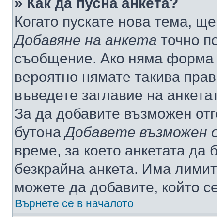
» Как да пусна анкета?
Когато пускате нова тема, щ
Добавяне на анкета
точно по
съобщение. Ако няма форма з
вероятно нямате такива прав
въведете заглавие на анкета
За да добавите възможен отг
бутона
Добавете възможен 
време, за което анкетата да 
безкрайна анкета. Има лимит
можете да добавите, който с
Върнете се в началото