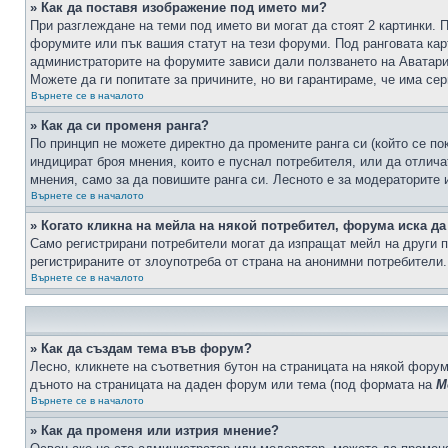
» Как да поставя изображение под името ми?
При разглеждане на теми под името ви могат да стоят 2 картинки. 
форумите или пък вашия статут на тези форуми. Под ранговата карт
администраторите на форумите зависи дали ползването на Аватари щ
Можете да ги попитате за причините, но ви гарантираме, че има сер
Върнете се в началото
» Как да си променя ранга?
По принцип не можете директно да промените ранга си (който се по
индицират броя мнения, които е пуснал потребителя, или да отлич
мнения, само за да повишите ранга си. Лесното е за модераторите 
Върнете се в началото
» Когато кликна на мейла на някой потребител, форума иска да
Само регистрирани потребители могат да изпращат мейл на други п
регистрираните от злоупотреба от страна на анонимни потребители.
Върнете се в началото
» Как да създам тема във форум?
Лесно, кликнете на съответния бутон на страницата на някой форум
дъното на страницата на даден форум или тема (под формата на
М
Върнете се в началото
» Как да променя или изтрия мнение?