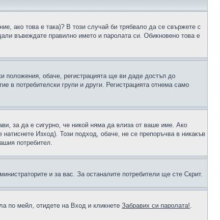
ие, ако това е така)? В този случай би трябвало да се свържете с
 дали въвеждате правилно името и паролата си. Обикновено това е
ки положения, обаче, регистрацията ще ви даде достъп до
ие в потребителски групи и други. Регистрацията отнема само
ави, за да е сигурно, че никой няма да влиза от ваше име. Ако
е натиснете Изход). Този подход, обаче, не се препоръчва в никакъв
вашия потребител.
министраторите и за вас. За останалите потребители ще сте Скрит.
ола по мейл, отидете на Вход и кликнете
Забравих си паролата!
.