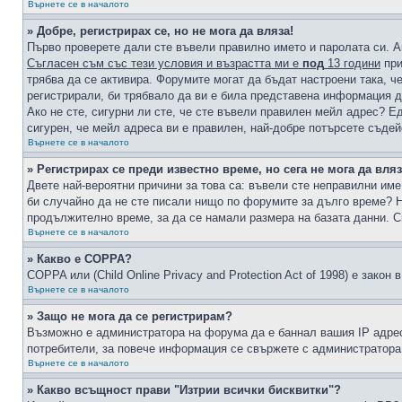
Върнете се в началото
» Добре, регистрирах се, но не мога да вляза!
Първо проверете дали сте въвели правилно името и паролата си. А
Съгласен съм със тези условия и възрастта ми е
под
13 години
при
трябва да се активира. Форумите могат да бъдат настроени така, ч
регистрирали, би трябвало да ви е била представена информация д
Ако не сте, сигурни ли сте, че сте въвели правилен мейл адрес? Е
сигурен, че мейл адреса ви е правилен, най-добре потърсете съде
Върнете се в началото
» Регистрирах се преди известно време, но сега не мога да вляз
Двете най-вероятни причини за това са: въвели сте неправилни име 
би случайно да не сте писали нищо по форумите за дълго време? Н
продължително време, за да се намали размера на базата данни. С
Върнете се в началото
» Какво е COPPA?
COPPA или (Child Online Privacy and Protection Act of 1998) е зако
Върнете се в началото
» Защо не мога да се регистрирам?
Възможно е администратора на форума да е баннал вашия IP адрес 
потребители, за повече информация се свържете с администратора
Върнете се в началото
» Какво всъщност прави "Изтрии всички бисквитки"?