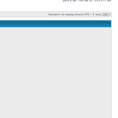
Дата и час: Съб Авг 08, 2026 6:17 pm
Часовете са според зоната UTC + 2 часа [
DST
]