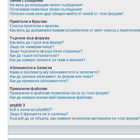
Лични съобщения
Не мога да изпращам лични съобщения!
Получавам нежелани лични съобщения!
Получих спам (или друг обиден мейл) от някой от тези форуми!
Приятели и Врагове
Списък приятели и врагове
Как мога да добавям/изтривам потребители от моят списък с приятели/
Търсене във форума
Как мога да търся във форум?
Защо не намирам нищо?
Защо търсенето връща бяла страница!?
Как да търся потребители?
Как да намеря личните си теми и мнения?
Абонаменти и Записки
Каква е разликата м/у абонаментите и записките?
Как да запиша абонамент за форум или тема?
Как да премахна абонаментите?
Прикачени файлове
Прикачените файлове позволени ли са за този форум?
Как да намеря всички мой прикачени файлове
phpBB 3
Кой е написал phpBB3?
Защо X фунцията не е налична?
Към кой да се обърна, ако намеря нелегални материали на този форум