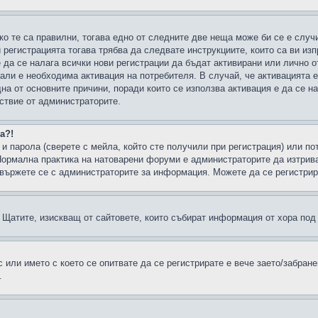
ко те са правилни, тогава едно от следните две неща може би се е слу
 регистрацията тогава трябва да следвате инструкциите, които са ви из
е да се налага всички нови регистрации да бъдат активирани или лично о
али е необходима активация на потребителя. В случай, че активацията 
дна от основните причини, поради които се използва активация е да се 
йствие от администраторите.
а?!
и парола (сверете с мейла, който сте получили при регистрация) или пот
ормална практика на натоварени форуми е администраторите да изтрива
вържете се с администраторите за информация. Можете да се регистрират
н в Щатите, изискващ от сайтовете, които събират информация от хора по
или името с което се опитвате да се регистрирате е вече заето/забран
.