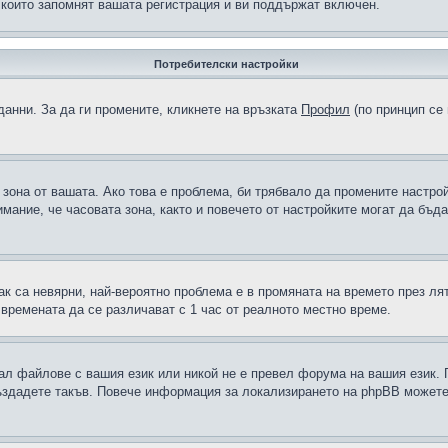
 които запомнят вашата регистрация и ви поддържат включен.
Потребителски настройки
данни. За да ги промените, кликнете на връзката
Профил
(по принцип се 
а зона от вашата. Ако това е проблема, би трябвало да промените настро
ание, че часовата зона, както и повечето от настройките могат да бъдат
ак са невярни, най-вероятно проблема е в промяната на времето през лят
 времената да се различават с 1 час от реалното местно време.
рал файлове с вашия език или никой не е превел форума на вашия език.
създадете такъв. Повече информация за локализирането на phpBB можете