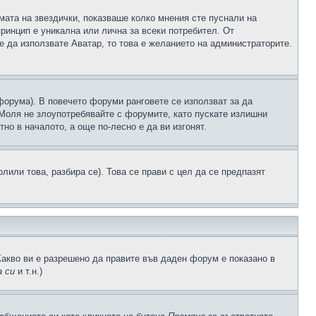
рмата на звездички, показваше колко мнения сте пуснали на
принцип е уникална или лична за всеки потребител. От
е да използвате Аватар, то това е желанието на администраторите.
 форума). В повечето форуми ранговете се използват за да
 Моля не злоупотребявайте с форумите, като пускате излишни
но в началото, а още по-лесно е да ви изгонят.
или това, разбира се). Това се прави с цел да се предпазят
Какво ви е разрешено да правите във даден форум е показано в
 си
и т.н.)