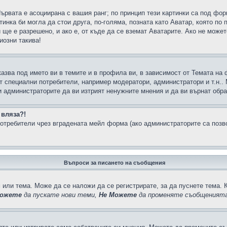
Първата е асоциирана с вашия ранг; по принцип тези картинки са под фо
инка би могла да стои друга, по-голяма, позната като Аватар, която по 
е е разрешено, и ако е, от къде да се вземат Аватарите. Ако не может
иозни такива!
казва под името ви в темите и в профила ви, в зависимост от Темата на
ат специални потребители, например модератори, администратори и т.н..
и администраторите да ви изтрият ненужните мнения и да ви върнат обрат
 вляза?!
отребители чрез вградената мейл форма (ако администраторите са позвол
Въпроси за писането на съобщения
 или тема. Може да се наложи да се регистрирате, за да пуснете тема. 
ожете
да пускате нови теми,
Не Можете
да променяте съобщенията