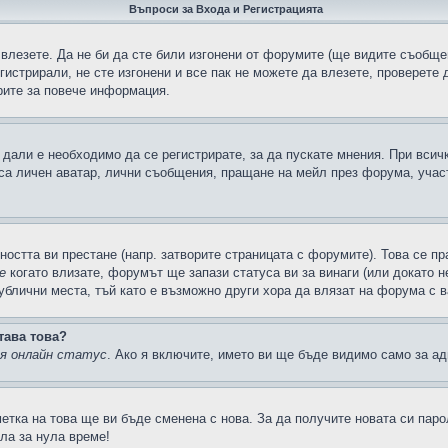
Въпроси за Входа и Регистрацията
 влезете. Да не би да сте били изгонени от форумите (ще видите съобщен
егистрирали, не сте изгонени и все пак не можете да влезете, проверете
рите за повече информация.
дали е необходимо да се регистрирате, за да пускате мнения. При всич
 са личен аватар, лични съобщения, пращане на мейл през форума, участ
ността ви престане (напр. затворите страницата с форумите). Това се пр
е
когато влизате, форумът ще запази статуса ви за винаги (или докато н
публични места, тъй като е възможно други хора да влязат на форума с 
тава това?
ия онлайн статус
. Ако я включите, името ви ще бъде видимо само за ад
метка на това ще ви бъде сменена с нова. За да получите новата си пар
ла за нула време!