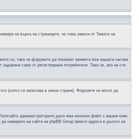
намира на върха на страниците, но това зависи от Темата на
йките си, така че форумите да показват времето във вашата часова
 задавани само от регистрирани потребители. Така че, ако не сте
ото (която се използва в някои страни). Форумите не могат да
 Попитайте администраторите дали има наличен файл с вашия език,
 да намерите на сайта на phpBB Group (вижте адреса в дъното на