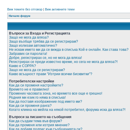
Виж темите без отговор
|
Виж активните теми
Начало форум
Въпроси за Входа и Регистрацията
Защо не мога да вляза?
Защо въобще трябва да се регистрирам?
Защо излизам автоматично?
Не искам името ми да се вижда в списъка Кой е онлайн. Как става това?
Забравих си паролата!
Добре, регистрирах се, но не мога да вляза!
Регистрирах се преди известно време, но сега не мога да вляза?!
Какво е COPPA?
Защо не мога да се регистрирам?
Какво всъщност прави "Изтрии всички бисквитки"?
Потребителски настройки
Как да си променя настройките?
Времето не е правилно!
Промених часовата зона, но времето все още е грешно!
Родния ми език го няма в списъка!
Как да поставя изображение под името ми?
Как да си променя ранга?
Когато кликна на мейла на някой потребител, форума иска да вляза?!
Въпроси за писането на съобщения
Как да създам тема във форум?
Как да променя или изтрия мнение?
Как да добавя подпис към съобщенията си?