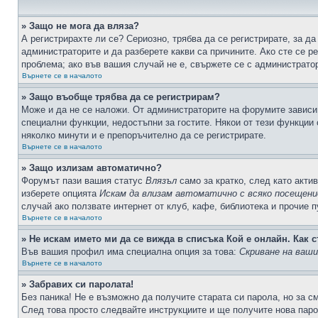
» Защо не мога да вляза?
А регистрирахте ли се? Сериозно, трябва да се регистрирате, за да
администраторите и да разберете какви са причините. Ако сте се р
проблема; ако във вашия случай не е, свържете се с администрато
Върнете се в началото
» Защо въобще трябва да се регистрирам?
Може и да не се наложи. От администраторите на форумите зависи 
специални функции, недостъпни за гостите. Някои от тези функции
няколко минути и е препоръчително да се регистрирате.
Върнете се в началото
» Защо излизам автоматично?
Форумът пази вашия статус
Влязъл
само за кратко, след като актив
изберете опцията
Искам да влизам автоматично с всяко посещени
случай ако ползвате интернет от клуб, кафе, библиотека и прочие 
Върнете се в началото
» Не искам името ми да се вижда в списъка Кой е онлайн. Как с
Във вашия профил има специална опция за това:
Скриване на ваш
Върнете се в началото
» Забравих си паролата!
Без паника! Не е възможно да получите старата си парола, но за с
След това просто следвайте инструкциите и ще получите нова паро