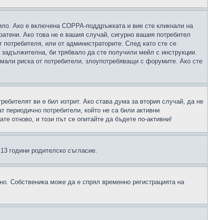
чило. Ако е включена COPPA-поддръжката и вие сте кликнали на
пратени. Ако това не е вашия случай, сигурно вашия потребител
т потребителя, или от администраторите. След като сте се
е задължителна, би трябвало да сте получили мейл с инструкции.
намали риска от потребители, злоупотребяващи с форумите. Ако сте
ребителят ви е бил изтрит. Ако става дума за втория случай, да не
т периодично потребители, който не са били активни
е отново, и този път се опитайте да бъдете по-активни!
д 13 години родителско съгласие.
ено. Собственика може да е спрял временно регистрацията на