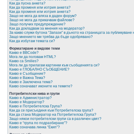
Как да пусна анкета?
Как да променя или изтрия анкета?
Как да променя или изтрия анкета?
Защо не мога да вляза в даден форум?
Защо не мога да прикачвам файлове?
Защо получих предупреждение?
Как да докладвам за мнения на модератор?
За какво служи бутона “Запази” в дъното на страницата за публикуване
Защо мнението ми трябва да бъде одобрявано?
Как да избутам темата си?
Форматиране и видове теми
Какво е BBCode?
Мога ли да ползвам HTML?
Какво са Smilies?
Мога ли да прилагам картинки към съобщенията си?
Какво е ГЛОБАЛНО СЪОБЩЕНИЕ?
Какво е Съобщение?
Какво е Важна Тема?
Какво е Заключена тема?
Какво означават иконите на темите?
Потребителски нива и групи
Какво е Администратор?
Какво е Модератор?
Какво е Потребителска Група?
Как да се присъединя към Потребителска група?
Как да стана Модератор на Потребителска Група?
Защо някои потребителски групи са в различен цвят?
Какво е “група по подразбиране”?
Какво означава линка “Екип”?