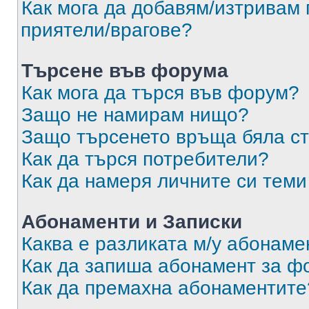
Как мога да добавям/изтривам 
приятели/врагове?
Търсене във форума
Как мога да търся във форум?
Защо не намирам нищо?
Защо търсенето връща бяла ст
Как да търся потребители?
Как да намеря личните си теми
Абонаменти и Записки
Каква е разликата м/у абонаме
Как да запиша абонамент за ф
Как да премахна абонаментите