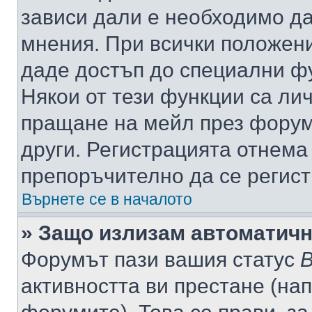
зависи дали е необходимо да 
мнения. При всички положени
даде достъп до специални фу
Някои от тези функции са ли
пращане на мейл през форума
други. Регистрацията отнема
препоръчително да се регист
Върнете се в началото
» Защо излизам автоматич
Форумът пази вашия статус
В
активността ви престане (нап