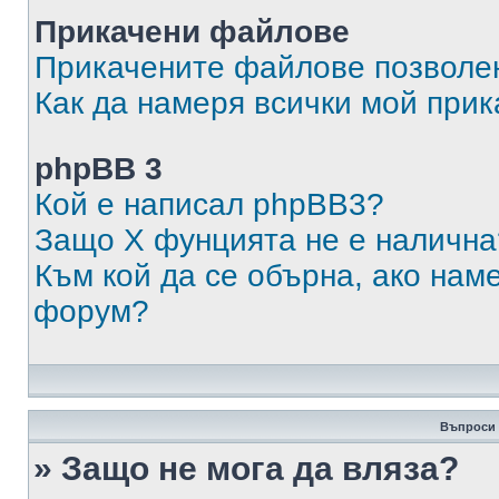
Прикачени файлове
Прикачените файлове позволен
Как да намеря всички мой при
phpBB 3
Кой е написал phpBB3?
Защо X фунцията не е налична
Към кой да се обърна, ако нам
форум?
Въпроси 
» Защо не мога да вляза?