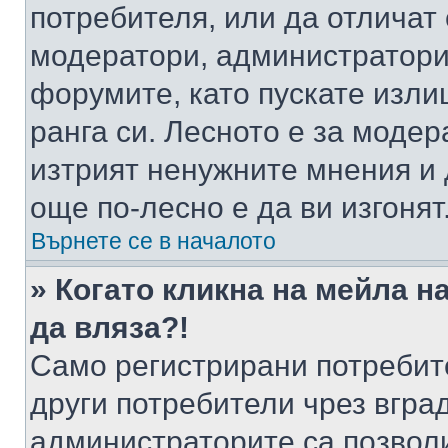
потребителя, или да отличат
модератори, администратори 
форумите, като пускате изли
ранга си. Лесното е за моде
изтрият ненужните мнения и 
още по-лесно е да ви изгонят
Върнете се в началото
» Когато кликна на мейла н
да вляза?!
Само регистрирани потребит
други потребители чрез вгра
администраторите са позволи