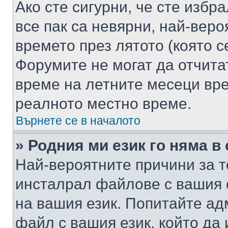
Ако сте сигурни, че сте избр
все пак са невярни, най-вер
времето през лятото (която с
Форумите не могат да отчитат
време на летните месеци вре
реалното местно време.
Върнете се в началото
» Родния ми език го няма в
Най-вероятните причини за т
инсталрал файлове с вашия 
на вашия език. Попитайте а
файл с вашия език, който да 