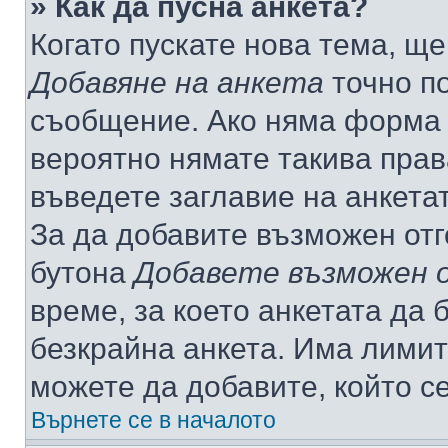
» Как да пусна анкета?
Когато пускате нова тема, щ
Добавяне на анкета
точно по
съобщение. Ако няма форма з
вероятно нямате такива прав
въведете заглавие на анкета
За да добавите възможен отг
бутона
Добавете възможен 
време, за което анкетата да 
безкрайна анкета. Има лимит
можете да добавите, който с
Върнете се в началото