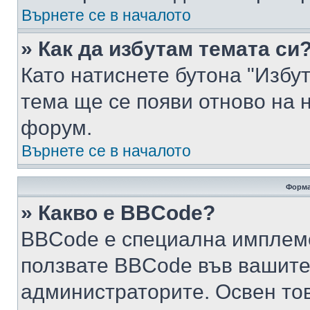
Върнете се в началото
» Как да избутам темата си
Като натиснете бутона "Избут
тема ще се появи отново на 
форум.
Върнете се в началото
Форма
» Какво е BBCode?
BBCode е специална имплем
ползвате BBCode във вашите
администраторите. Освен то