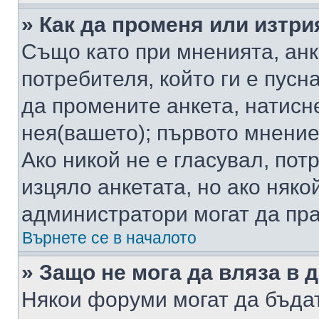
» Как да променя или изтри
Също като при мненията, анк
потребителя, който ги е пусн
да промените анкета, натисн
нея(вашето); първото мнение
Ако никой не е гласувал, по
изцяло анкетата, но ако няко
администратори могат да пр
Върнете се в началото
» Защо не мога да вляза в
Някои форуми могат да бъда