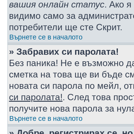
вашия онлайн статус
. Ако 
видимо само за администрато
потребители ще сте Скрит.
Върнете се в началото
» Забравих си паролата!
Без паника! Не е възможно да
сметка на това ще ви бъде с
новата си парола по мейл, о
си паролата!
. След това про
получите нова парола за нул
Върнете се в началото
» Добре, регистрирах се, но