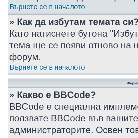
Върнете се в началото
» Как да избутам темата си
Като натиснете бутона "Избут
тема ще се появи отново на 
форум.
Върнете се в началото
Форма
» Какво е BBCode?
BBCode е специална имплем
ползвате BBCode във вашите
администраторите. Освен то