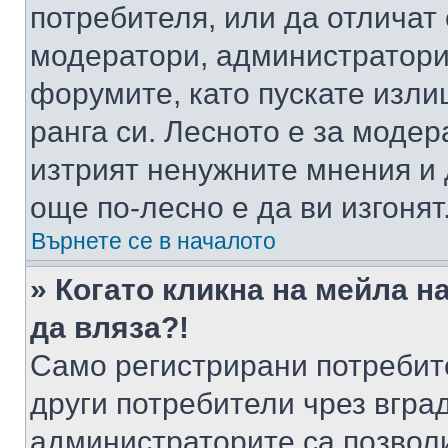
потребителя, или да отличат
модератори, администратори 
форумите, като пускате изли
ранга си. Лесното е за моде
изтрият ненужните мнения и 
още по-лесно е да ви изгонят
Върнете се в началото
» Когато кликна на мейла н
да вляза?!
Само регистрирани потребит
други потребители чрез вгра
администраторите са позволи