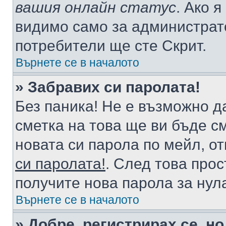
вашия онлайн статус
. Ако 
видимо само за администрато
потребители ще сте Скрит.
Върнете се в началото
» Забравих си паролата!
Без паника! Не е възможно да
сметка на това ще ви бъде с
новата си парола по мейл, о
си паролата!
. След това про
получите нова парола за нул
Върнете се в началото
» Добре, регистрирах се, но