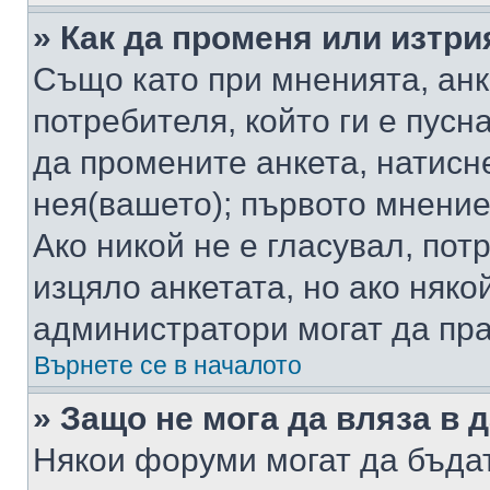
» Как да променя или изтри
Също като при мненията, анк
потребителя, който ги е пусн
да промените анкета, натисн
нея(вашето); първото мнение
Ако никой не е гласувал, по
изцяло анкетата, но ако няко
администратори могат да пр
Върнете се в началото
» Защо не мога да вляза в
Някои форуми могат да бъда