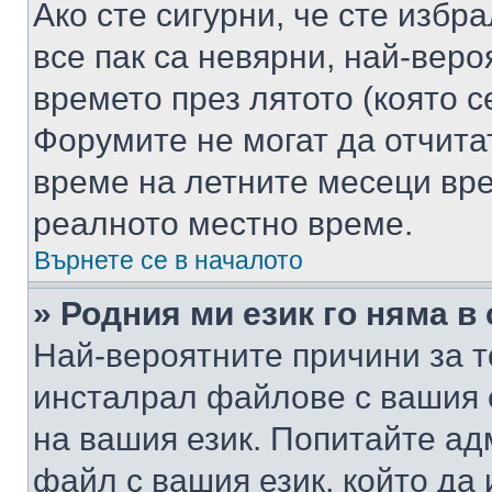
Ако сте сигурни, че сте избр
все пак са невярни, най-вер
времето през лятото (която с
Форумите не могат да отчитат
време на летните месеци вре
реалното местно време.
Върнете се в началото
» Родния ми език го няма в
Най-вероятните причини за т
инсталрал файлове с вашия 
на вашия език. Попитайте а
файл с вашия език, който да 