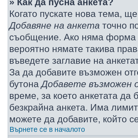
» Как да пусна анкета?
Когато пускате нова тема, щ
Добавяне на анкета
точно по
съобщение. Ако няма форма з
вероятно нямате такива прав
въведете заглавие на анкета
За да добавите възможен отг
бутона
Добавете възможен 
време, за което анкетата да 
безкрайна анкета. Има лимит
можете да добавите, който с
Върнете се в началото