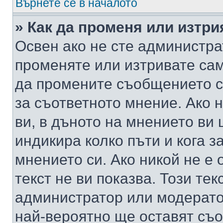
Върнете се в началото
» Как да променя или изтр
Освен ако не сте администра
променяте или изтривате са
да промените съобщението с
за съответното мнение. Ако 
ви, в дъното на мнението ви 
индикира колко пъти и кога 
мнението си. Ако никой не е 
текст не ви показва. Този тек
администратор или модерато
най-вероятно ще оставят съ