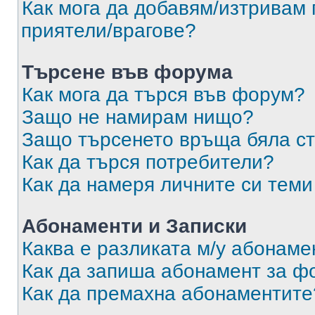
Как мога да добавям/изтривам 
приятели/врагове?
Търсене във форума
Как мога да търся във форум?
Защо не намирам нищо?
Защо търсенето връща бяла ст
Как да търся потребители?
Как да намеря личните си теми
Абонаменти и Записки
Каква е разликата м/у абонаме
Как да запиша абонамент за ф
Как да премахна абонаментите