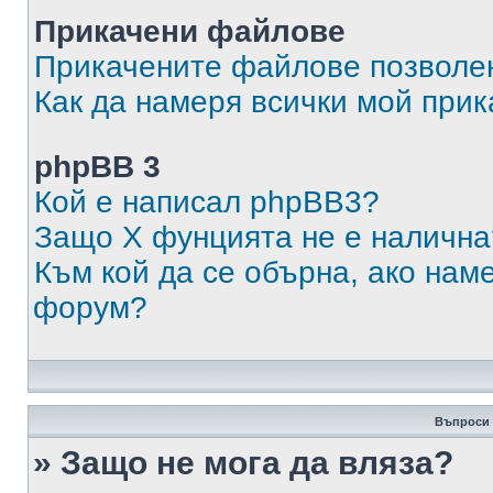
Прикачени файлове
Прикачените файлове позволен
Как да намеря всички мой при
phpBB 3
Кой е написал phpBB3?
Защо X фунцията не е налична
Към кой да се обърна, ако нам
форум?
Въпроси 
» Защо не мога да вляза?