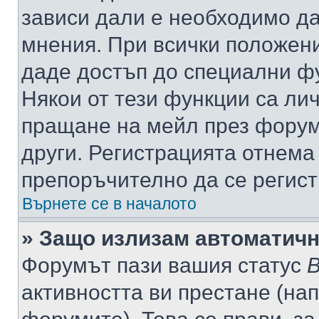
зависи дали е необходимо да 
мнения. При всички положени
даде достъп до специални фу
Някои от тези функции са ли
пращане на мейл през форума
други. Регистрацията отнема
препоръчително да се регист
Върнете се в началото
» Защо излизам автоматич
Форумът пази вашия статус
В
активността ви престане (нап