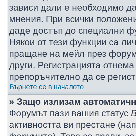
зависи дали е необходимо да 
мнения. При всички положени
даде достъп до специални фу
Някои от тези функции са ли
пращане на мейл през форума
други. Регистрацията отнема
препоръчително да се регист
Върнете се в началото
» Защо излизам автоматич
Форумът пази вашия статус
В
активността ви престане (нап