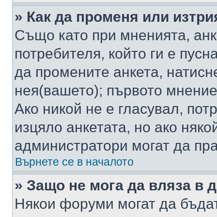
» Как да променя или изтри
Също като при мненията, анк
потребителя, който ги е пусн
да промените анкета, натисн
нея(вашето); първото мнение
Ако никой не е гласувал, по
изцяло анкетата, но ако няко
администратори могат да пр
Върнете се в началото
» Защо не мога да вляза в
Някои форуми могат да бъда