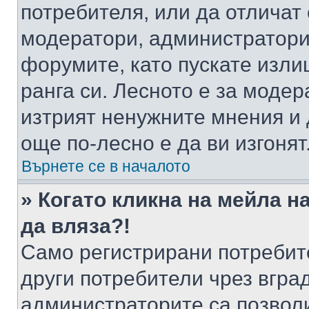
потребителя, или да отличат
модератори, администратори 
форумите, като пускате изли
ранга си. Лесното е за моде
изтрият ненужните мнения и 
още по-лесно е да ви изгонят
Върнете се в началото
» Когато кликна на мейла н
да вляза?!
Само регистрирани потребит
други потребители чрез вгра
администраторите са позволи