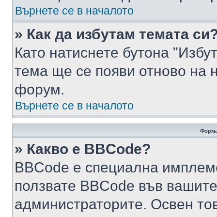
Върнете се в началото
» Как да избутам темата си
Като натиснете бутона "Избут
тема ще се появи отново на 
форум.
Върнете се в началото
Форма
» Какво е BBCode?
BBCode е специална имплем
ползвате BBCode във вашите
администраторите. Освен то