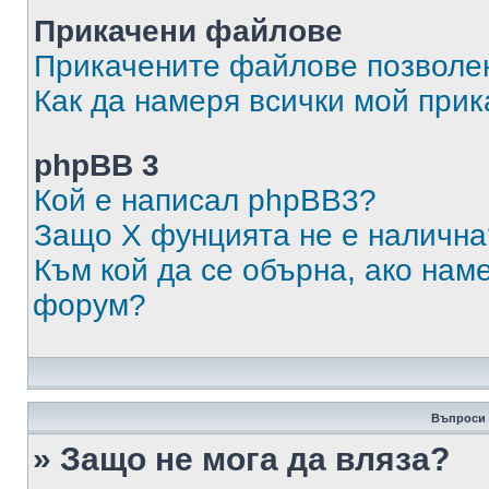
Прикачени файлове
Прикачените файлове позволен
Как да намеря всички мой при
phpBB 3
Кой е написал phpBB3?
Защо X фунцията не е налична
Към кой да се обърна, ако нам
форум?
Въпроси 
» Защо не мога да вляза?