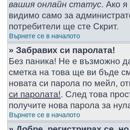
вашия онлайн статус
. Ако 
видимо само за администрато
потребители ще сте Скрит.
Върнете се в началото
» Забравих си паролата!
Без паника! Не е възможно да
сметка на това ще ви бъде с
новата си парола по мейл, о
си паролата!
. След това про
получите нова парола за нул
Върнете се в началото
» Добре, регистрирах се, но