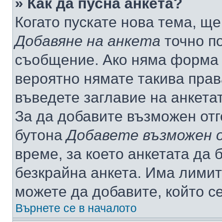
» Как да пусна анкета?
Когато пускате нова тема, щ
Добавяне на анкета
точно по
съобщение. Ако няма форма з
вероятно нямате такива прав
въведете заглавие на анкета
За да добавите възможен отг
бутона
Добавете възможен 
време, за което анкетата да 
безкрайна анкета. Има лимит
можете да добавите, който с
Върнете се в началото