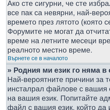
Ако сте сигурни, че сте избр
все пак са невярни, най-вер
времето през лятото (която с
Форумите не могат да отчитат
време на летните месеци вре
реалното местно време.
Върнете се в началото
» Родния ми език го няма в
Най-вероятните причини за т
инсталрал файлове с вашия 
на вашия език. Попитайте а
файл с вашия език, който да 