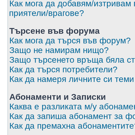
Как мога да добавям/изтривам 
приятели/врагове?
Търсене във форума
Как мога да търся във форум?
Защо не намирам нищо?
Защо търсенето връща бяла ст
Как да търся потребители?
Как да намеря личните си теми
Абонаменти и Записки
Каква е разликата м/у абонаме
Как да запиша абонамент за ф
Как да премахна абонаментите