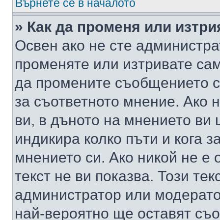
Върнете се в началото
» Как да променя или изтр
Освен ако не сте администра
променяте или изтривате са
да промените съобщението с
за съответното мнение. Ако 
ви, в дъното на мнението ви 
индикира колко пъти и кога 
мнението си. Ако никой не е 
текст не ви показва. Този тек
администратор или модерато
най-вероятно ще оставят съ