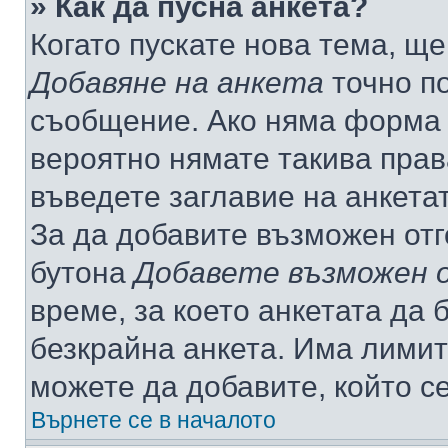
» Как да пусна анкета?
Когато пускате нова тема, щ
Добавяне на анкета
точно по
съобщение. Ако няма форма з
вероятно нямате такива прав
въведете заглавие на анкета
За да добавите възможен отг
бутона
Добавете възможен 
време, за което анкетата да 
безкрайна анкета. Има лимит
можете да добавите, който с
Върнете се в началото