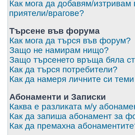
Как мога да добавям/изтривам 
приятели/врагове?
Търсене във форума
Как мога да търся във форум?
Защо не намирам нищо?
Защо търсенето връща бяла ст
Как да търся потребители?
Как да намеря личните си теми
Абонаменти и Записки
Каква е разликата м/у абонаме
Как да запиша абонамент за ф
Как да премахна абонаментите