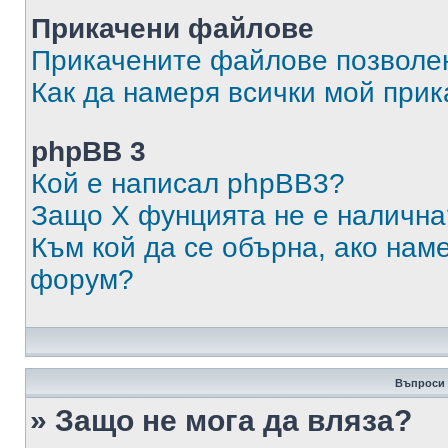
Прикачени файлове
Прикачените файлове позволен
Как да намеря всички мой при
phpBB 3
Кой е написал phpBB3?
Защо X фунцията не е налична
Към кой да се обърна, ако нам
форум?
Въпроси 
» Защо не мога да вляза?