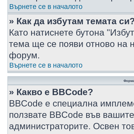
Върнете се в началото
» Как да избутам темата си
Като натиснете бутона "Избут
тема ще се появи отново на 
форум.
Върнете се в началото
Форма
» Какво е BBCode?
BBCode е специална имплем
ползвате BBCode във вашите
администраторите. Освен то