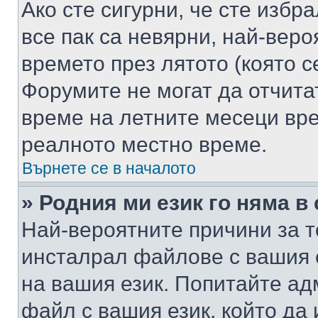
Ако сте сигурни, че сте избр
все пак са невярни, най-вер
времето през лятото (която с
Форумите не могат да отчитат
време на летните месеци вре
реалното местно време.
Върнете се в началото
» Родния ми език го няма в
Най-вероятните причини за т
инсталрал файлове с вашия 
на вашия език. Попитайте а
файл с вашия език, който да 