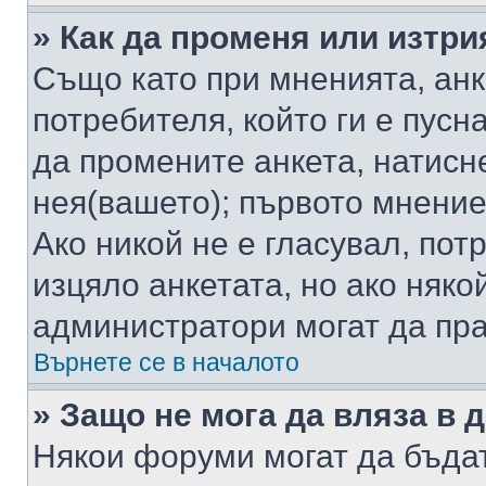
» Как да променя или изтри
Също като при мненията, анк
потребителя, който ги е пусн
да промените анкета, натисн
нея(вашето); първото мнение
Ако никой не е гласувал, по
изцяло анкетата, но ако няко
администратори могат да пр
Върнете се в началото
» Защо не мога да вляза в
Някои форуми могат да бъда