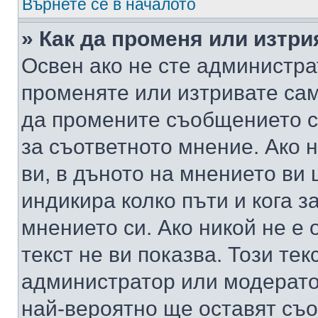
Върнете се в началото
» Как да променя или изтр
Освен ако не сте администра
променяте или изтривате са
да промените съобщението с
за съответното мнение. Ако 
ви, в дъното на мнението ви 
индикира колко пъти и кога 
мнението си. Ако никой не е 
текст не ви показва. Този тек
администратор или модерато
най-вероятно ще оставят съ