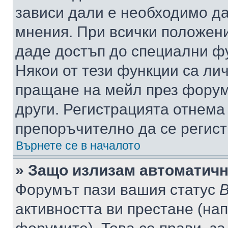
зависи дали е необходимо да 
мнения. При всички положени
даде достъп до специални фу
Някои от тези функции са ли
пращане на мейл през форума
други. Регистрацията отнема
препоръчително да се регист
Върнете се в началото
» Защо излизам автоматич
Форумът пази вашия статус
В
активността ви престане (нап