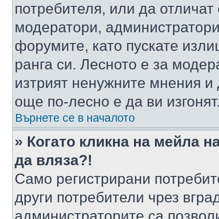
потребителя, или да отличат
модератори, администратори 
форумите, като пускате изли
ранга си. Лесното е за моде
изтрият ненужните мнения и 
още по-лесно е да ви изгонят
Върнете се в началото
» Когато кликна на мейла н
да вляза?!
Само регистрирани потребит
други потребители чрез вгра
администраторите са позволи