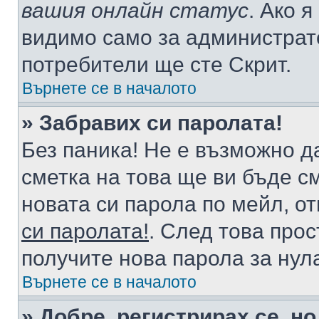
вашия онлайн статус
. Ако 
видимо само за администрато
потребители ще сте Скрит.
Върнете се в началото
» Забравих си паролата!
Без паника! Не е възможно да
сметка на това ще ви бъде с
новата си парола по мейл, о
си паролата!
. След това про
получите нова парола за нул
Върнете се в началото
» Добре, регистрирах се, но