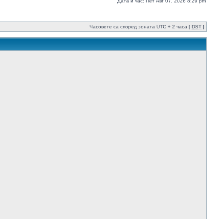
Дата и час: Пет Авг 07, 2026 8:29 pm
Часовете са според зоната UTC + 2 часа [
DST
]