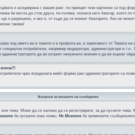
Първата е асоциирана с вашия ранг; по принцип тези картинки са под фо
инка би могла да стои друга, по-голяма, позната като Аватар, която по 
е е разрешено, и ако е, от къде да се вземат Аватарите. Ако не может
иозни такива!
казва под името ви в темите и в профила ви, в зависимост от Темата на
ат специални потребители, например модератори, администратори и т.н..
и администраторите да ви изтрият ненужните мнения и да ви върнат обрат
 вляза?!
отребители чрез вградената мейл форма (ако администраторите са позвол
Въпроси за писането на съобщения
 или тема. Може да се наложи да се регистрирате, за да пуснете тема. 
ожете
да пускате нови теми,
Не Можете
да променяте съобщенията