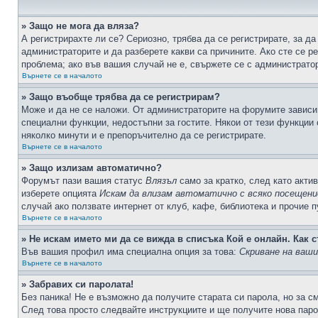
» Защо не мога да вляза?
А регистрирахте ли се? Сериозно, трябва да се регистрирате, за да
администраторите и да разберете какви са причините. Ако сте се р
проблема; ако във вашия случай не е, свържете се с администрато
Върнете се в началото
» Защо въобще трябва да се регистрирам?
Може и да не се наложи. От администраторите на форумите зависи 
специални функции, недостъпни за гостите. Някои от тези функции
няколко минути и е препоръчително да се регистрирате.
Върнете се в началото
» Защо излизам автоматично?
Форумът пази вашия статус
Влязъл
само за кратко, след като актив
изберете опцията
Искам да влизам автоматично с всяко посещени
случай ако ползвате интернет от клуб, кафе, библиотека и прочие 
Върнете се в началото
» Не искам името ми да се вижда в списъка Кой е онлайн. Как с
Във вашия профил има специална опция за това:
Скриване на ваш
Върнете се в началото
» Забравих си паролата!
Без паника! Не е възможно да получите старата си парола, но за с
След това просто следвайте инструкциите и ще получите нова паро