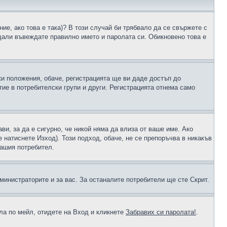
ие, ако това е така)? В този случай би трябвало да се свържете с
 дали въвеждате правилно името и паролата си. Обикновено това е
ки положения, обаче, регистрацията ще ви даде достъп до
ие в потребителски групи и други. Регистрацията отнема само
ави, за да е сигурно, че никой няма да влиза от ваше име. Ако
е натиснете Изход). Този подход, обаче, не се препоръчва в никакъв
вашия потребител.
министраторите и за вас. За останалите потребители ще сте Скрит.
ола по мейл, отидете на Вход и кликнете
Забравих си паролата!
.