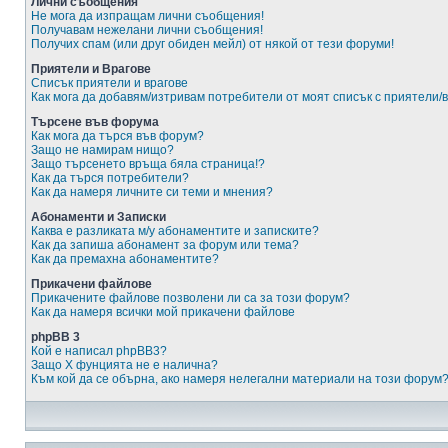
Лични съобщения
Не мога да изпращам лични съобщения!
Получавам нежелани лични съобщения!
Получих спам (или друг обиден мейл) от някой от тези форуми!
Приятели и Врагове
Списък приятели и врагове
Как мога да добавям/изтривам потребители от моят списък с приятели/
Търсене във форума
Как мога да търся във форум?
Защо не намирам нищо?
Защо търсенето връща бяла страница!?
Как да търся потребители?
Как да намеря личните си теми и мнения?
Абонаменти и Записки
Каква е разликата м/у абонаментите и записките?
Как да запиша абонамент за форум или тема?
Как да премахна абонаментите?
Прикачени файлове
Прикачените файлове позволени ли са за този форум?
Как да намеря всички мой прикачени файлове
phpBB 3
Кой е написал phpBB3?
Защо X фунцията не е налична?
Към кой да се обърна, ако намеря нелегални материали на този форум