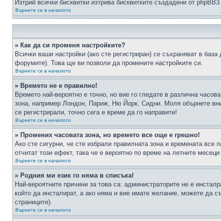
Изтрий всички бисквитки изтрива бисквитките създадени от phpBB3
Върнете се в началото
» Как да си променя настройките?
Всички ваши настройки (ако сте регистриран) се съхраняват в база 
форумите). Това ще ви позволи да промените настройките си.
Върнете се в началото
» Времето не е правилно!
Времето най-вероятно е точно, но вие го гледате в различна часов
зона, например Лондон, Париж, Ню Йорк, Сидни. Моля обърнете вним
се регистрирали, точно сега е време да го направите!
Върнете се в началото
» Промених часовата зона, но времето все още е грешно!
Ако сте сигурни, че сте избрали правилната зона и времената все п
отчитат този ефект, така че е вероятно по време на летните месеци
Върнете се в началото
» Родния ми език го няма в списъка!
Най-вероятните причини за това са: администраторите не е инстал
който да инсталират, а ако няма и вие имате желание, можете да 
страниците).
Върнете се в началото