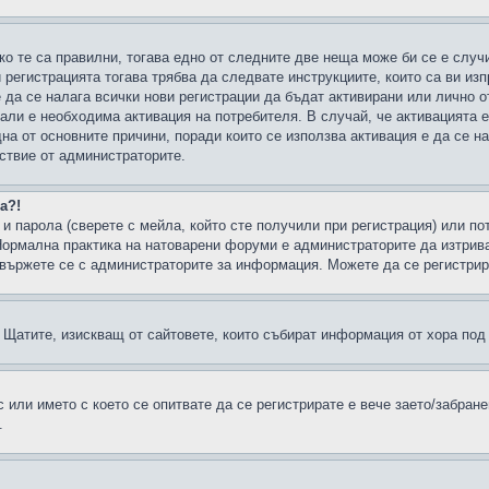
ко те са правилни, тогава едно от следните две неща може би се е слу
 регистрацията тогава трябва да следвате инструкциите, които са ви из
е да се налага всички нови регистрации да бъдат активирани или лично о
али е необходима активация на потребителя. В случай, че активацията 
дна от основните причини, поради които се използва активация е да се 
йствие от администраторите.
а?!
и парола (сверете с мейла, който сте получили при регистрация) или пот
ормална практика на натоварени форуми е администраторите да изтрива
вържете се с администраторите за информация. Можете да се регистрират
н в Щатите, изискващ от сайтовете, които събират информация от хора по
или името с което се опитвате да се регистрирате е вече заето/забран
.