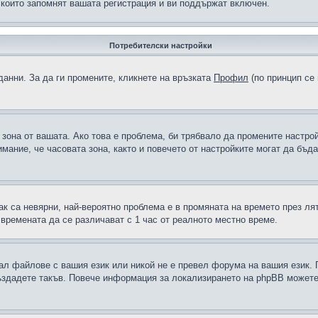
 които запомнят вашата регистрация и ви поддържат включен.
Потребителски настройки
данни. За да ги промените, кликнете на връзката
Профил
(по принцип се 
а зона от вашата. Ако това е проблема, би трябвало да промените настро
ание, че часовата зона, както и повечето от настройките могат да бъдат
ак са невярни, най-вероятно проблема е в промяната на времето през лят
 времената да се различават с 1 час от реалното местно време.
рал файлове с вашия език или никой не е превел форума на вашия език.
създадете такъв. Повече информация за локализирането на phpBB можете