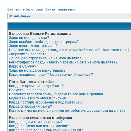
Виж темите без отговор
|
Виж активните теми
Начало форум
Въпроси за Входа и Регистрацията
Защо не мога да вляза?
Защо въобще трябва да се регистрирам?
Защо излизам автоматично?
Не искам името ми да се вижда в списъка Кой е онлайн. Как става това?
Забравих си паролата!
Добре, регистрирах се, но не мога да вляза!
Регистрирах се преди известно време, но сега не мога да вляза?!
Какво е COPPA?
Защо не мога да се регистрирам?
Какво всъщност прави "Изтрии всички бисквитки"?
Потребителски настройки
Как да си променя настройките?
Времето не е правилно!
Промених часовата зона, но времето все още е грешно!
Родния ми език го няма в списъка!
Как да поставя изображение под името ми?
Как да си променя ранга?
Когато кликна на мейла на някой потребител, форума иска да вляза?!
Въпроси за писането на съобщения
Как да създам тема във форум?
Как да променя или изтрия мнение?
Как да добавя подпис към съобщенията си?