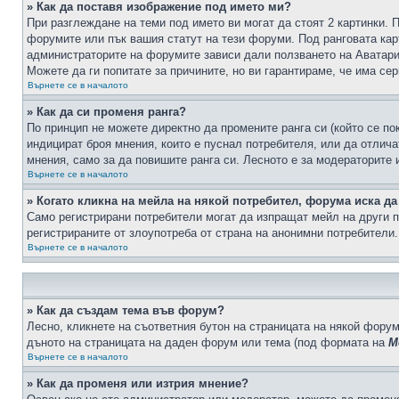
» Как да поставя изображение под името ми?
При разглеждане на теми под името ви могат да стоят 2 картинки. 
форумите или пък вашия статут на тези форуми. Под ранговата карт
администраторите на форумите зависи дали ползването на Аватари щ
Можете да ги попитате за причините, но ви гарантираме, че има сер
Върнете се в началото
» Как да си променя ранга?
По принцип не можете директно да промените ранга си (който се по
индицират броя мнения, които е пуснал потребителя, или да отлич
мнения, само за да повишите ранга си. Лесното е за модераторите 
Върнете се в началото
» Когато кликна на мейла на някой потребител, форума иска да
Само регистрирани потребители могат да изпращат мейл на други п
регистрираните от злоупотреба от страна на анонимни потребители.
Върнете се в началото
» Как да създам тема във форум?
Лесно, кликнете на съответния бутон на страницата на някой форум
дъното на страницата на даден форум или тема (под формата на
М
Върнете се в началото
» Как да променя или изтрия мнение?