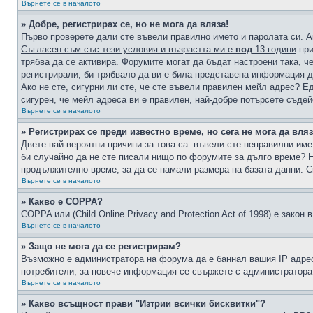
Върнете се в началото
» Добре, регистрирах се, но не мога да вляза!
Първо проверете дали сте въвели правилно името и паролата си. А
Съгласен съм със тези условия и възрастта ми е
под
13 години
при
трябва да се активира. Форумите могат да бъдат настроени така, ч
регистрирали, би трябвало да ви е била представена информация д
Ако не сте, сигурни ли сте, че сте въвели правилен мейл адрес? Е
сигурен, че мейл адреса ви е правилен, най-добре потърсете съде
Върнете се в началото
» Регистрирах се преди известно време, но сега не мога да вляз
Двете най-вероятни причини за това са: въвели сте неправилни име 
би случайно да не сте писали нищо по форумите за дълго време? Н
продължително време, за да се намали размера на базата данни. С
Върнете се в началото
» Какво е COPPA?
COPPA или (Child Online Privacy and Protection Act of 1998) е зако
Върнете се в началото
» Защо не мога да се регистрирам?
Възможно е администратора на форума да е баннал вашия IP адрес 
потребители, за повече информация се свържете с администратора
Върнете се в началото
» Какво всъщност прави "Изтрии всички бисквитки"?