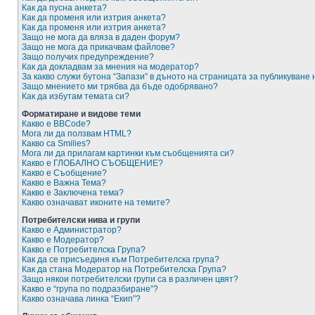
Как да пусна анкета?
Как да променя или изтрия анкета?
Как да променя или изтрия анкета?
Защо не мога да вляза в даден форум?
Защо не мога да прикачвам файлове?
Защо получих предупреждение?
Как да докладвам за мнения на модератор?
За какво служи бутона “Запази” в дъното на страницата за публикуване
Защо мнението ми трябва да бъде одобрявано?
Как да избутам темата си?
Форматиране и видове теми
Какво е BBCode?
Мога ли да ползвам HTML?
Какво са Smilies?
Мога ли да прилагам картинки към съобщенията си?
Какво е ГЛОБАЛНО СЪОБЩЕНИЕ?
Какво е Съобщение?
Какво е Важна Тема?
Какво е Заключена тема?
Какво означават иконите на темите?
Потребителски нива и групи
Какво е Администратор?
Какво е Модератор?
Какво е Потребителска Група?
Как да се присъединя към Потребителска група?
Как да стана Модератор на Потребителска Група?
Защо някои потребителски групи са в различен цвят?
Какво е “група по подразбиране”?
Какво означава линка “Екип”?