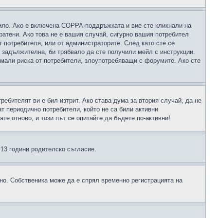
чило. Ако е включена COPPA-поддръжката и вие сте кликнали на
пратени. Ако това не е вашия случай, сигурно вашия потребител
т потребителя, или от администраторите. След като сте се
е задължителна, би трябвало да сте получили мейл с инструкции.
намали риска от потребители, злоупотребяващи с форумите. Ако сте
ребителят ви е бил изтрит. Ако става дума за втория случай, да не
т периодично потребители, който не са били активни
е отново, и този път се опитайте да бъдете по-активни!
д 13 години родителско съгласие.
ено. Собственика може да е спрял временно регистрацията на