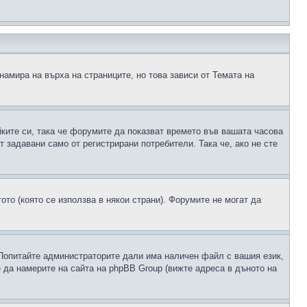
намира на върха на страниците, но това зависи от Темата на
йките си, така че форумите да показват времето във вашата часова
 задавани само от регистрирани потребители. Така че, ако не сте
ото (която се използва в някои страни). Форумите не могат да
 Попитайте администраторите дали има наличен файл с вашия език,
 да намерите на сайта на phpBB Group (вижте адреса в дъното на