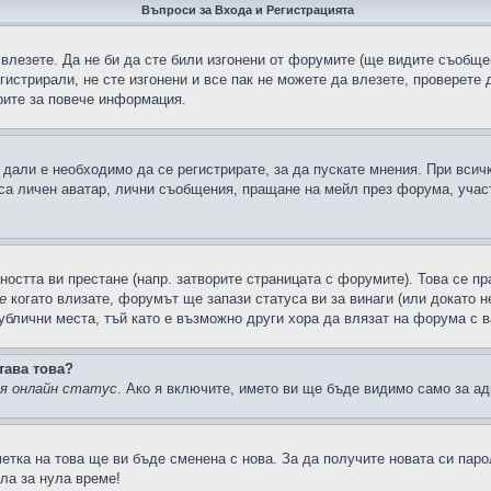
Въпроси за Входа и Регистрацията
 влезете. Да не би да сте били изгонени от форумите (ще видите съобщен
егистрирали, не сте изгонени и все пак не можете да влезете, проверете
рите за повече информация.
дали е необходимо да се регистрирате, за да пускате мнения. При всич
 са личен аватар, лични съобщения, пращане на мейл през форума, участ
ността ви престане (напр. затворите страницата с форумите). Това се пр
е
когато влизате, форумът ще запази статуса ви за винаги (или докато н
публични места, тъй като е възможно други хора да влязат на форума с 
тава това?
ия онлайн статус
. Ако я включите, името ви ще бъде видимо само за ад
метка на това ще ви бъде сменена с нова. За да получите новата си пар
ла за нула време!