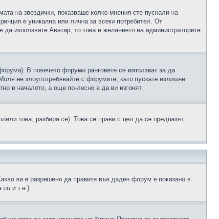
рмата на звездички, показваше колко мнения сте пуснали на
принцип е уникална или лична за всеки потребител. От
е да използвате Аватар, то това е желанието на администраторите.
 форума). В повечето форуми ранговете се използват за да
 Моля не злоупотребявайте с форумите, като пускате излишни
но в началото, а още по-лесно е да ви изгонят.
или това, разбира се). Това се прави с цел да се предпазят
Какво ви е разрешено да правите във даден форум е показано в
 си
и т.н.)