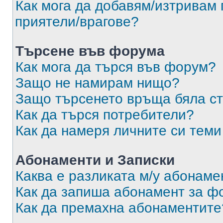
Как мога да добавям/изтривам 
приятели/врагове?
Търсене във форума
Как мога да търся във форум?
Защо не намирам нищо?
Защо търсенето връща бяла ст
Как да търся потребители?
Как да намеря личните си теми
Абонаменти и Записки
Каква е разликата м/у абонаме
Как да запиша абонамент за ф
Как да премахна абонаментите