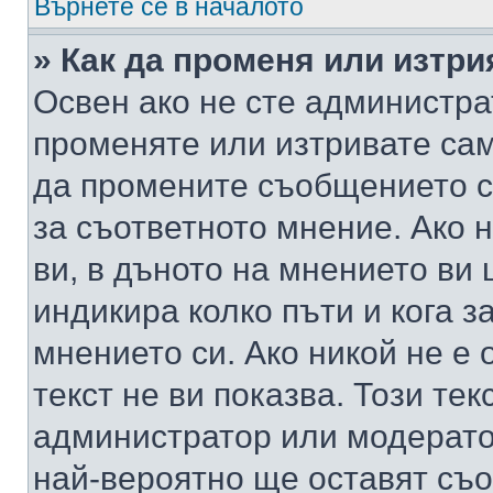
Върнете се в началото
» Как да променя или изтр
Освен ако не сте администра
променяте или изтривате са
да промените съобщението с
за съответното мнение. Ако 
ви, в дъното на мнението ви 
индикира колко пъти и кога 
мнението си. Ако никой не е 
текст не ви показва. Този тек
администратор или модерато
най-вероятно ще оставят съ