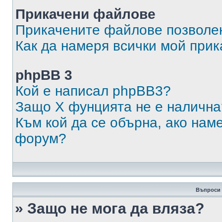
Прикачени файлове
Прикачените файлове позволен
Как да намеря всички мой при
phpBB 3
Кой е написал phpBB3?
Защо X фунцията не е налична
Към кой да се обърна, ако нам
форум?
Въпроси 
» Защо не мога да вляза?