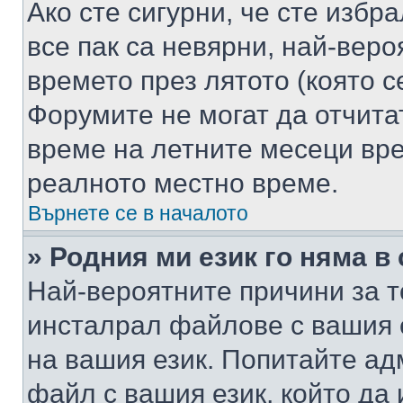
Ако сте сигурни, че сте избр
все пак са невярни, най-вер
времето през лятото (която с
Форумите не могат да отчитат
време на летните месеци вре
реалното местно време.
Върнете се в началото
» Родния ми език го няма в
Най-вероятните причини за т
инсталрал файлове с вашия 
на вашия език. Попитайте а
файл с вашия език, който да 