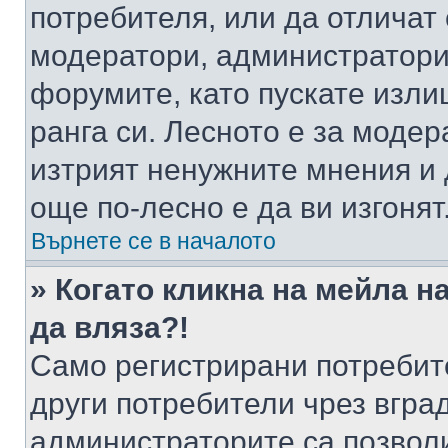
потребителя, или да отличат
модератори, администратори 
форумите, като пускате изли
ранга си. Лесното е за моде
изтрият ненужните мнения и 
още по-лесно е да ви изгонят
Върнете се в началото
» Когато кликна на мейла н
да вляза?!
Само регистрирани потребит
други потребители чрез вгра
администраторите са позволи