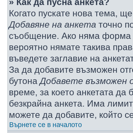
» Как да пусна анкета?
Когато пускате нова тема, щ
Добавяне на анкета
точно по
съобщение. Ако няма форма з
вероятно нямате такива прав
въведете заглавие на анкета
За да добавите възможен отг
бутона
Добавете възможен 
време, за което анкетата да 
безкрайна анкета. Има лимит
можете да добавите, който с
Върнете се в началото