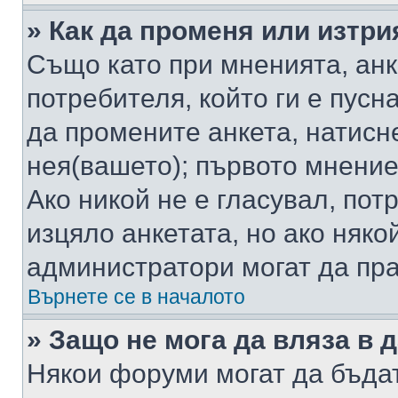
» Как да променя или изтри
Също като при мненията, анк
потребителя, който ги е пусн
да промените анкета, натисн
нея(вашето); първото мнение
Ако никой не е гласувал, по
изцяло анкетата, но ако няко
администратори могат да пр
Върнете се в началото
» Защо не мога да вляза в
Някои форуми могат да бъда