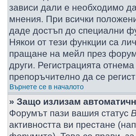
зависи дали е необходимо да 
мнения. При всички положени
даде достъп до специални фу
Някои от тези функции са ли
пращане на мейл през форума
други. Регистрацията отнема
препоръчително да се регист
Върнете се в началото
» Защо излизам автоматич
Форумът пази вашия статус
В
активността ви престане (нап