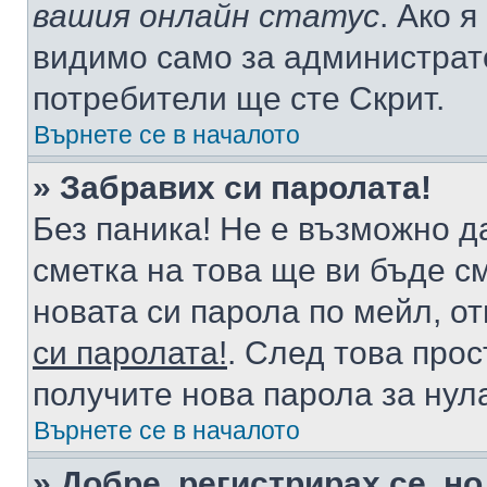
вашия онлайн статус
. Ако 
видимо само за администрато
потребители ще сте Скрит.
Върнете се в началото
» Забравих си паролата!
Без паника! Не е възможно да
сметка на това ще ви бъде с
новата си парола по мейл, о
си паролата!
. След това про
получите нова парола за нул
Върнете се в началото
» Добре, регистрирах се, но