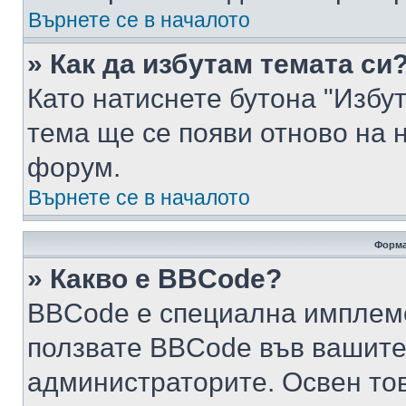
Върнете се в началото
» Как да избутам темата си
Като натиснете бутона "Избут
тема ще се появи отново на 
форум.
Върнете се в началото
Форма
» Какво е BBCode?
BBCode е специална имплем
ползвате BBCode във вашите
администраторите. Освен то