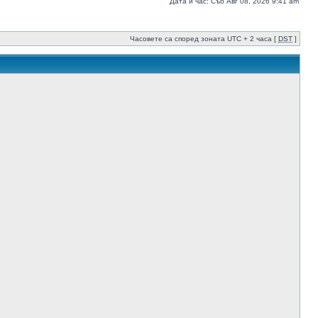
Дата и час: Съб Авг 08, 2026 9:41 am
Часовете са според зоната UTC + 2 часа [
DST
]