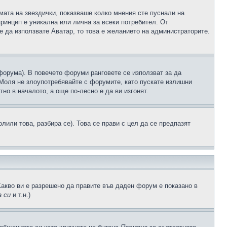
рмата на звездички, показваше колко мнения сте пуснали на
принцип е уникална или лична за всеки потребител. От
е да използвате Аватар, то това е желанието на администраторите.
 форума). В повечето форуми ранговете се използват за да
 Моля не злоупотребявайте с форумите, като пускате излишни
но в началото, а още по-лесно е да ви изгонят.
или това, разбира се). Това се прави с цел да се предпазят
Какво ви е разрешено да правите във даден форум е показано в
 си
и т.н.)