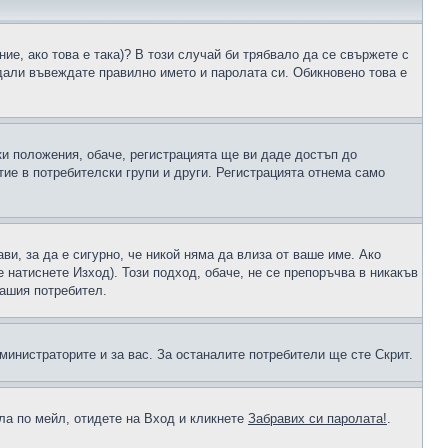
ие, ако това е така)? В този случай би трябвало да се свържете с
 дали въвеждате правилно името и паролата си. Обикновено това е
ки положения, обаче, регистрацията ще ви даде достъп до
ие в потребителски групи и други. Регистрацията отнема само
ави, за да е сигурно, че никой няма да влиза от ваше име. Ако
е натиснете Изход). Този подход, обаче, не се препоръчва в никакъв
вашия потребител.
министраторите и за вас. За останалите потребители ще сте Скрит.
ола по мейл, отидете на Вход и кликнете
Забравих си паролата!
.