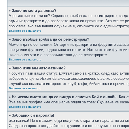
» Защо не мога да вляза?
А регистрирахте ли се? Сериозно, трябва да се регистрирате, за да
администраторите и да разберете какви са причините. Ако сте се р
проблема; ако във вашия случай не е, свържете се с администрато
Върнете се в началото
» Защо въобще трябва да се регистрирам?
Може и да не се наложи. От администраторите на форумите зависи 
специални функции, недостъпни за гостите. Някои от тези функции
няколко минути и е препоръчително да се регистрирате.
Върнете се в началото
» Защо излизам автоматично?
Форумът пази вашия статус
Влязъл
само за кратко, след като актив
изберете опцията
Искам да влизам автоматично с всяко посещени
случай ако ползвате интернет от клуб, кафе, библиотека и прочие 
Върнете се в началото
» Не искам името ми да се вижда в списъка Кой е онлайн. Как с
Във вашия профил има специална опция за това:
Скриване на ваш
Върнете се в началото
» Забравих си паролата!
Без паника! Не е възможно да получите старата си парола, но за с
След това просто следвайте инструкциите и ще получите нова паро