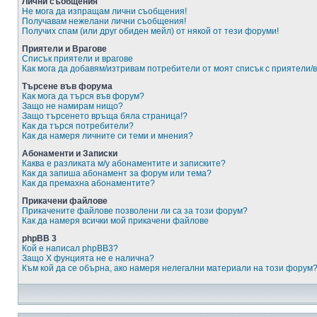
Лични съобщения
Не мога да изпращам лични съобщения!
Получавам нежелани лични съобщения!
Получих спам (или друг обиден мейл) от някой от тези форуми!
Приятели и Врагове
Списък приятели и врагове
Как мога да добавям/изтривам потребители от моят списък с приятели/
Търсене във форума
Как мога да търся във форум?
Защо не намирам нищо?
Защо търсенето връща бяла страница!?
Как да търся потребители?
Как да намеря личните си теми и мнения?
Абонаменти и Записки
Каква е разликата м/у абонаментите и записките?
Как да запиша абонамент за форум или тема?
Как да премахна абонаментите?
Прикачени файлове
Прикачените файлове позволени ли са за този форум?
Как да намеря всички мой прикачени файлове
phpBB 3
Кой е написал phpBB3?
Защо X фунцията не е налична?
Към кой да се обърна, ако намеря нелегални материали на този форум