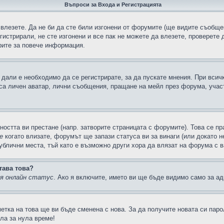
Въпроси за Входа и Регистрацията
 влезете. Да не би да сте били изгонени от форумите (ще видите съобщен
егистрирали, не сте изгонени и все пак не можете да влезете, проверете
рите за повече информация.
дали е необходимо да се регистрирате, за да пускате мнения. При всич
 са личен аватар, лични съобщения, пращане на мейл през форума, участ
ността ви престане (напр. затворите страницата с форумите). Това се пр
е
когато влизате, форумът ще запази статуса ви за винаги (или докато н
публични места, тъй като е възможно други хора да влязат на форума с 
тава това?
ия онлайн статус
. Ако я включите, името ви ще бъде видимо само за ад
метка на това ще ви бъде сменена с нова. За да получите новата си пар
ла за нула време!