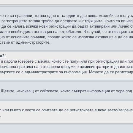
ко те са правилни, тогава едно от следните две неща може би се е слу
 регистрацията тогава трябва да следвате инструкциите, които са ви из
е да се налага всички нови регистрации да бъдат активирани или лично о
али е необходима активация на потребителя. В случай, че активацията 
дна от основните причини, поради които се използва активация е да се 
йствие от администраторите.
а?!
и парола (сверете с мейла, който сте получили при регистрация) или пот
ормална практика на натоварени форуми е администраторите да изтрива
вържете се с администраторите за информация. Можете да се регистрират
н в Щатите, изискващ от сайтовете, които събират информация от хора по
или името с което се опитвате да се регистрирате е вече заето/забран
.