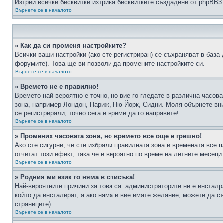
Изтрий всички бисквитки изтрива бисквитките създадени от phpBB3
Върнете се в началото
» Как да си променя настройките?
Всички ваши настройки (ако сте регистриран) се съхраняват в база 
форумите). Това ще ви позволи да промените настройките си.
Върнете се в началото
» Времето не е правилно!
Времето най-вероятно е точно, но вие го гледате в различна часов
зона, например Лондон, Париж, Ню Йорк, Сидни. Моля обърнете вним
се регистрирали, точно сега е време да го направите!
Върнете се в началото
» Промених часовата зона, но времето все още е грешно!
Ако сте сигурни, че сте избрали правилната зона и времената все п
отчитат този ефект, така че е вероятно по време на летните месеци
Върнете се в началото
» Родния ми език го няма в списъка!
Най-вероятните причини за това са: администраторите не е инстал
който да инсталират, а ако няма и вие имате желание, можете да 
страниците).
Върнете се в началото