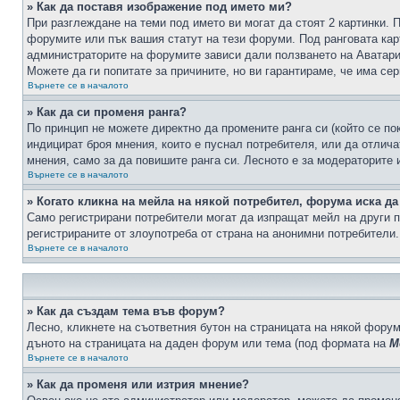
» Как да поставя изображение под името ми?
При разглеждане на теми под името ви могат да стоят 2 картинки. 
форумите или пък вашия статут на тези форуми. Под ранговата карт
администраторите на форумите зависи дали ползването на Аватари щ
Можете да ги попитате за причините, но ви гарантираме, че има сер
Върнете се в началото
» Как да си променя ранга?
По принцип не можете директно да промените ранга си (който се по
индицират броя мнения, които е пуснал потребителя, или да отлич
мнения, само за да повишите ранга си. Лесното е за модераторите 
Върнете се в началото
» Когато кликна на мейла на някой потребител, форума иска да
Само регистрирани потребители могат да изпращат мейл на други п
регистрираните от злоупотреба от страна на анонимни потребители.
Върнете се в началото
» Как да създам тема във форум?
Лесно, кликнете на съответния бутон на страницата на някой форум
дъното на страницата на даден форум или тема (под формата на
М
Върнете се в началото
» Как да променя или изтрия мнение?