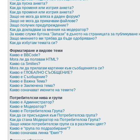
Как да пусна анкета?
Как да променя или изтрия анкета?
Как да променя или изтрия анкета?
Защо не мога да вляза в даден форум?
Защо не мога да прикачвам файлове?
Защо получих предупреждение?
Как да докладвам за мнения на модератор?
За какво служи бутона “Запази” в дъното на страницата за публикуване
Защо мнението ми трябва да бъде одобрявано?
Как да избутам темата си?
Форматиране и видове теми
Какво е BBCode?
Мога ли да ползвам HTML?
Какво са Smilies?
Мога ли да прилагам картинки към съобщенията си?
Какво е ГЛОБАЛНО СЪОБЩЕНИЕ?
Какво е Съобщение?
Какво е Важна Тема?
Какво е Заключена тема?
Какво означават иконите на темите?
Потребителски нива и групи
Какво е Администратор?
Какво е Модератор?
Какво е Потребителска Група?
Как да се присъединя към Потребителска група?
Как да стана Модератор на Потребителска Група?
Защо някои потребителски групи са в различен цвят?
Какво е “група по подразбиране”?
Какво означава линка “Екип”?