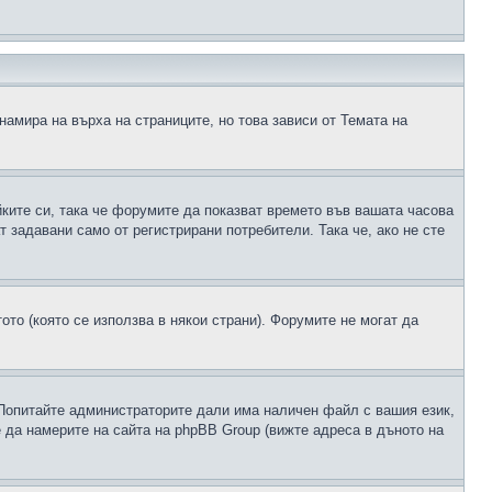
намира на върха на страниците, но това зависи от Темата на
йките си, така че форумите да показват времето във вашата часова
 задавани само от регистрирани потребители. Така че, ако не сте
ото (която се използва в някои страни). Форумите не могат да
 Попитайте администраторите дали има наличен файл с вашия език,
 да намерите на сайта на phpBB Group (вижте адреса в дъното на