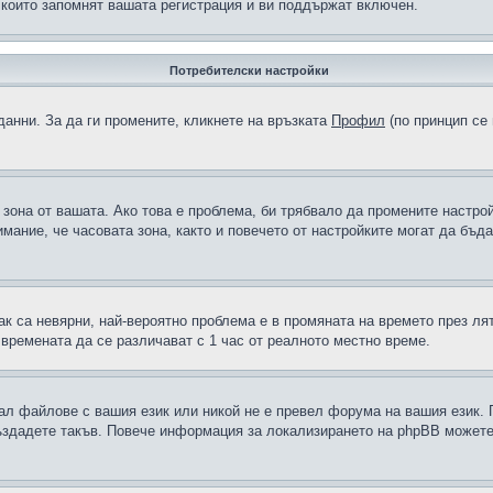
 които запомнят вашата регистрация и ви поддържат включен.
Потребителски настройки
данни. За да ги промените, кликнете на връзката
Профил
(по принцип се 
а зона от вашата. Ако това е проблема, би трябвало да промените настро
ание, че часовата зона, както и повечето от настройките могат да бъдат
ак са невярни, най-вероятно проблема е в промяната на времето през лят
 времената да се различават с 1 час от реалното местно време.
рал файлове с вашия език или никой не е превел форума на вашия език.
създадете такъв. Повече информация за локализирането на phpBB можете