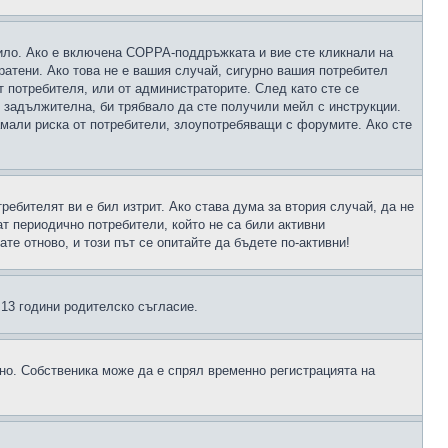
чило. Ако е включена COPPA-поддръжката и вие сте кликнали на
пратени. Ако това не е вашия случай, сигурно вашия потребител
т потребителя, или от администраторите. След като сте се
е задължителна, би трябвало да сте получили мейл с инструкции.
намали риска от потребители, злоупотребяващи с форумите. Ако сте
ребителят ви е бил изтрит. Ако става дума за втория случай, да не
т периодично потребители, който не са били активни
е отново, и този път се опитайте да бъдете по-активни!
д 13 години родителско съгласие.
ено. Собственика може да е спрял временно регистрацията на