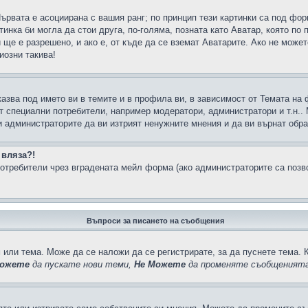
Първата е асоциирана с вашия ранг; по принцип тези картинки са под фо
инка би могла да стои друга, по-голяма, позната като Аватар, която по 
е е разрешено, и ако е, от къде да се вземат Аватарите. Ако не может
иозни такива!
казва под името ви в темите и в профила ви, в зависимост от Темата на
ат специални потребители, например модератори, администратори и т.н..
и администраторите да ви изтрият ненужните мнения и да ви върнат обрат
 вляза?!
отребители чрез вградената мейл форма (ако администраторите са позвол
Въпроси за писането на съобщения
 или тема. Може да се наложи да се регистрирате, за да пуснете тема. 
ожете
да пускате нови теми,
Не Можете
да променяте съобщенията