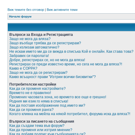
Виж темите без отговор
|
Виж активните теми
Начало форум
Въпроси за Входа и Регистрацията
Защо не мога да вляза?
Защо въобще трябва да се регистрирам?
Защо излизам автоматично?
Не искам името ми да се вижда в списъка Кой е онлайн. Как става това?
Забравих си паролата!
Добре, регистрирах се, но не мога да вляза!
Регистрирах се преди известно време, но сега не мога да вляза?!
Какво е COPPA?
Защо не мога да се регистрирам?
Какво всъщност прави "Изтрии всички бисквитки"?
Потребителски настройки
Как да си променя настройките?
Времето не е правилно!
Промених часовата зона, но времето все още е грешно!
Родния ми език го няма в списъка!
Как да поставя изображение под името ми?
Как да си променя ранга?
Когато кликна на мейла на някой потребител, форума иска да вляза?!
Въпроси за писането на съобщения
Как да създам тема във форум?
Как да променя или изтрия мнение?
Как да добавя подпис към съобщенията си?