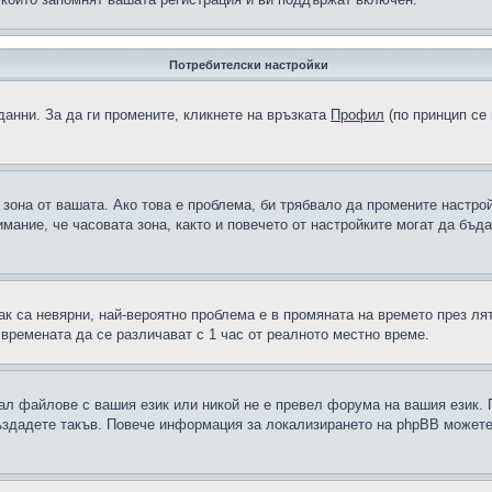
Потребителски настройки
данни. За да ги промените, кликнете на връзката
Профил
(по принцип се 
а зона от вашата. Ако това е проблема, би трябвало да промените настро
ание, че часовата зона, както и повечето от настройките могат да бъдат
ак са невярни, най-вероятно проблема е в промяната на времето през лят
 времената да се различават с 1 час от реалното местно време.
рал файлове с вашия език или никой не е превел форума на вашия език.
създадете такъв. Повече информация за локализирането на phpBB можете