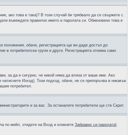
ие, ако това е така)? В този случай би трябвало да се свържете с
 дали въвеждате правилно името и паролата си. Обикновено това е
ки положения, обаче, регистрацията ще ви даде достъп до
ие в потребителски групи и други. Регистрацията отнема само
ави, за да е сигурно, че никой няма да влиза от ваше име. Ако
е натиснете Изход). Този подход, обаче, не се препоръчва в никакъв
вашия потребител.
министраторите и за вас. За останалите потребители ще сте Скрит.
ола по мейл, отидете на Вход и кликнете
Забравих си паролата!
.