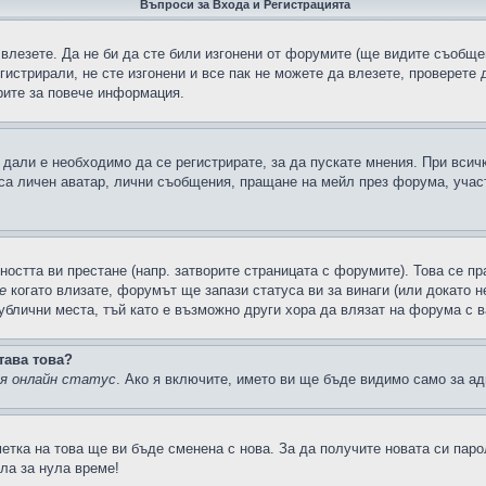
Въпроси за Входа и Регистрацията
 влезете. Да не би да сте били изгонени от форумите (ще видите съобщен
егистрирали, не сте изгонени и все пак не можете да влезете, проверете
рите за повече информация.
дали е необходимо да се регистрирате, за да пускате мнения. При всич
 са личен аватар, лични съобщения, пращане на мейл през форума, участ
ността ви престане (напр. затворите страницата с форумите). Това се пр
е
когато влизате, форумът ще запази статуса ви за винаги (или докато н
публични места, тъй като е възможно други хора да влязат на форума с 
тава това?
ия онлайн статус
. Ако я включите, името ви ще бъде видимо само за ад
метка на това ще ви бъде сменена с нова. За да получите новата си пар
ла за нула време!