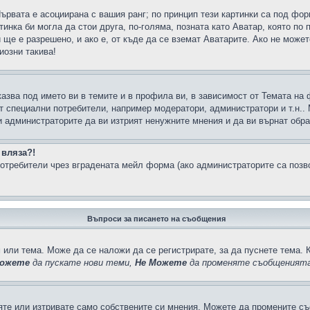
Първата е асоциирана с вашия ранг; по принцип тези картинки са под фо
инка би могла да стои друга, по-голяма, позната като Аватар, която по 
е е разрешено, и ако е, от къде да се вземат Аватарите. Ако не может
иозни такива!
казва под името ви в темите и в профила ви, в зависимост от Темата на
ат специални потребители, например модератори, администратори и т.н..
и администраторите да ви изтрият ненужните мнения и да ви върнат обрат
 вляза?!
отребители чрез вградената мейл форма (ако администраторите са позвол
Въпроси за писането на съобщения
 или тема. Може да се наложи да се регистрирате, за да пуснете тема. 
ожете
да пускате нови теми,
Не Можете
да променяте съобщенията
яте или изтривате само собствените си мнения. Можете да промените съ