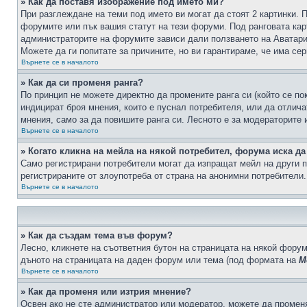
» Как да поставя изображение под името ми?
При разглеждане на теми под името ви могат да стоят 2 картинки. 
форумите или пък вашия статут на тези форуми. Под ранговата карт
администраторите на форумите зависи дали ползването на Аватари щ
Можете да ги попитате за причините, но ви гарантираме, че има сер
Върнете се в началото
» Как да си променя ранга?
По принцип не можете директно да промените ранга си (който се по
индицират броя мнения, които е пуснал потребителя, или да отлич
мнения, само за да повишите ранга си. Лесното е за модераторите 
Върнете се в началото
» Когато кликна на мейла на някой потребител, форума иска да
Само регистрирани потребители могат да изпращат мейл на други п
регистрираните от злоупотреба от страна на анонимни потребители.
Върнете се в началото
» Как да създам тема във форум?
Лесно, кликнете на съответния бутон на страницата на някой форум
дъното на страницата на даден форум или тема (под формата на
М
Върнете се в началото
» Как да променя или изтрия мнение?
Освен ако не сте администратор или модератор, можете да промен