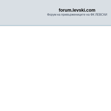
forum.levski.com
Форум на привържениците на ФК ЛЕВСКИ