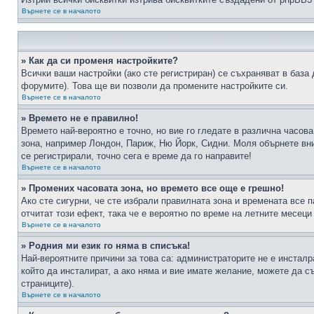
Върнете се в началото
» Как да си променя настройките?
Всички ваши настройки (ако сте регистриран) се съхраняват в база 
форумите). Това ще ви позволи да промените настройките си.
Върнете се в началото
» Времето не е правилно!
Времето най-вероятно е точно, но вие го гледате в различна часов
зона, например Лондон, Париж, Ню Йорк, Сидни. Моля обърнете вним
се регистрирали, точно сега е време да го направите!
Върнете се в началото
» Промених часовата зона, но времето все още е грешно!
Ако сте сигурни, че сте избрали правилната зона и времената все п
отчитат този ефект, така че е вероятно по време на летните месеци
Върнете се в началото
» Родния ми език го няма в списъка!
Най-вероятните причини за това са: администраторите не е инстал
който да инсталират, а ако няма и вие имате желание, можете да 
страниците).
Върнете се в началото