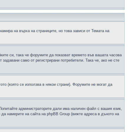
намира на върха на страниците, но това зависи от Темата на
йките си, така че форумите да показват времето във вашата часова
 задавани само от регистрирани потребители. Така че, ако не сте
ото (която се използва в някои страни). Форумите не могат да
 Попитайте администраторите дали има наличен файл с вашия език,
 да намерите на сайта на phpBB Group (вижте адреса в дъното на