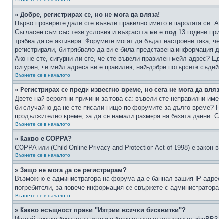
» Добре, регистрирах се, но не мога да вляза!
Първо проверете дали сте въвели правилно името и паролата си. А
Съгласен съм със тези условия и възрастта ми е
под
13 години
при
трябва да се активира. Форумите могат да бъдат настроени така, ч
регистрирали, би трябвало да ви е била представена информация д
Ако не сте, сигурни ли сте, че сте въвели правилен мейл адрес? Е
сигурен, че мейл адреса ви е правилен, най-добре потърсете съде
Върнете се в началото
» Регистрирах се преди известно време, но сега не мога да вляз
Двете най-вероятни причини за това са: въвели сте неправилни име 
би случайно да не сте писали нищо по форумите за дълго време? Н
продължително време, за да се намали размера на базата данни. С
Върнете се в началото
» Какво е COPPA?
COPPA или (Child Online Privacy and Protection Act of 1998) е зако
Върнете се в началото
» Защо не мога да се регистрирам?
Възможно е администратора на форума да е баннал вашия IP адрес 
потребители, за повече информация се свържете с администратора
Върнете се в началото
» Какво всъщност прави "Изтрии всички бисквитки"?
Изтрий всички бисквитки изтрива бисквитките създадени от phpBB3