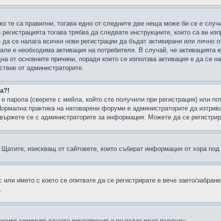
ко те са правилни, тогава едно от следните две неща може би се е слу
 регистрацията тогава трябва да следвате инструкциите, които са ви из
е да се налага всички нови регистрации да бъдат активирани или лично о
али е необходима активация на потребителя. В случай, че активацията 
дна от основните причини, поради които се използва активация е да се 
йствие от администраторите.
а?!
и парола (сверете с мейла, който сте получили при регистрация) или пот
ормална практика на натоварени форуми е администраторите да изтрива
вържете се с администраторите за информация. Можете да се регистрират
н в Щатите, изискващ от сайтовете, които събират информация от хора по
или името с което се опитвате да се регистрирате е вече заето/забран
.
 които запомнят вашата регистрация и ви поддържат включен.