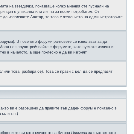
рмата на звездички, показваше колко мнения сте пуснали на
принцип е уникална или лична за всеки потребител. От
е да използвате Аватар, то това е желанието на администраторите.
 форума). В повечето форуми ранговете се използват за да
 Моля не злоупотребявайте с форумите, като пускате излишни
но в началото, а още по-лесно е да ви изгонят.
или това, разбира се). Това се прави с цел да се предпазят
Какво ви е разрешено да правите във даден форум е показано в
 си
и т.н.)
общението си като кликнете на бутона
Промяна
за съответното