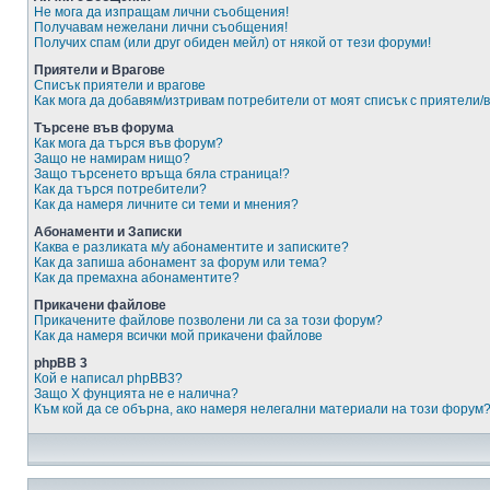
Не мога да изпращам лични съобщения!
Получавам нежелани лични съобщения!
Получих спам (или друг обиден мейл) от някой от тези форуми!
Приятели и Врагове
Списък приятели и врагове
Как мога да добавям/изтривам потребители от моят списък с приятели/
Търсене във форума
Как мога да търся във форум?
Защо не намирам нищо?
Защо търсенето връща бяла страница!?
Как да търся потребители?
Как да намеря личните си теми и мнения?
Абонаменти и Записки
Каква е разликата м/у абонаментите и записките?
Как да запиша абонамент за форум или тема?
Как да премахна абонаментите?
Прикачени файлове
Прикачените файлове позволени ли са за този форум?
Как да намеря всички мой прикачени файлове
phpBB 3
Кой е написал phpBB3?
Защо X фунцията не е налична?
Към кой да се обърна, ако намеря нелегални материали на този форум