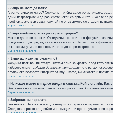
» Защо не мога да вляза?
А регистрирахте ли се? Сериозно, трябва да се регистрирате, за да
администраторите и да разберете какви са причините. Ако сте се р
проблема; ако във вашия случай не е, свържете се с администрато
Върнете се в началото
» Защо въобще трябва да се регистрирам?
Може и да не се наложи. От администраторите на форумите зависи 
специални функции, недостъпни за гостите. Някои от тези функции
няколко минути и е препоръчително да се регистрирате.
Върнете се в началото
» Защо излизам автоматично?
Форумът пази вашия статус
Влязъл
само за кратко, след като актив
изберете опцията
Искам да влизам автоматично с всяко посещени
случай ако ползвате интернет от клуб, кафе, библиотека и прочие 
Върнете се в началото
» Не искам името ми да се вижда в списъка Кой е онлайн. Как с
Във вашия профил има специална опция за това:
Скриване на ваш
Върнете се в началото
» Забравих си паролата!
Без паника! Не е възможно да получите старата си парола, но за с
След това просто следвайте инструкциите и ще получите нова паро
Върнете се в началото