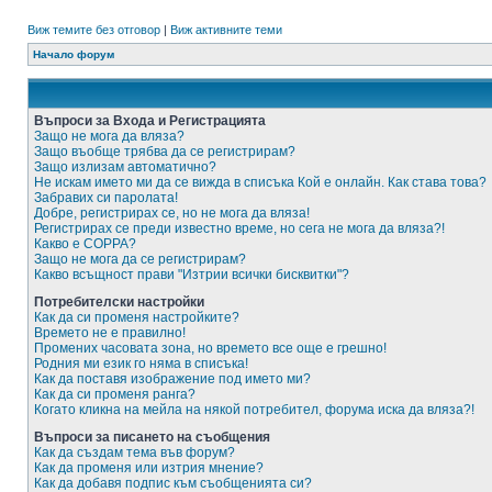
Виж темите без отговор
|
Виж активните теми
Начало форум
Въпроси за Входа и Регистрацията
Защо не мога да вляза?
Защо въобще трябва да се регистрирам?
Защо излизам автоматично?
Не искам името ми да се вижда в списъка Кой е онлайн. Как става това?
Забравих си паролата!
Добре, регистрирах се, но не мога да вляза!
Регистрирах се преди известно време, но сега не мога да вляза?!
Какво е COPPA?
Защо не мога да се регистрирам?
Какво всъщност прави "Изтрии всички бисквитки"?
Потребителски настройки
Как да си променя настройките?
Времето не е правилно!
Промених часовата зона, но времето все още е грешно!
Родния ми език го няма в списъка!
Как да поставя изображение под името ми?
Как да си променя ранга?
Когато кликна на мейла на някой потребител, форума иска да вляза?!
Въпроси за писането на съобщения
Как да създам тема във форум?
Как да променя или изтрия мнение?
Как да добавя подпис към съобщенията си?