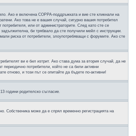
чило. Ако е включена COPPA-поддръжката и вие сте кликнали на
пратени. Ако това не е вашия случай, сигурно вашия потребител
т потребителя, или от администраторите. След като сте се
е задължителна, би трябвало да сте получили мейл с инструкции.
намали риска от потребители, злоупотребяващи с форумите. Ако сте
ребителят ви е бил изтрит. Ако става дума за втория случай, да не
т периодично потребители, който не са били активни
е отново, и този път се опитайте да бъдете по-активни!
д 13 години родителско съгласие.
ено. Собственика може да е спрял временно регистрацията на