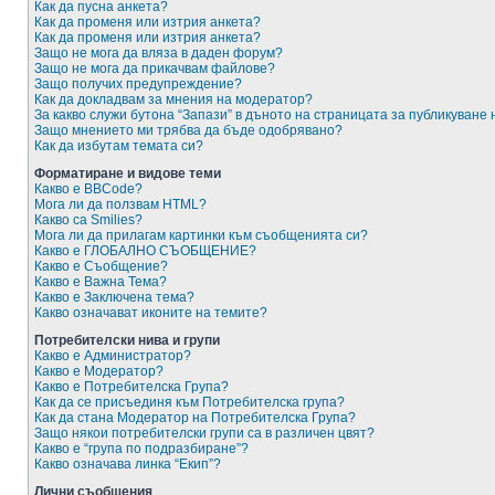
Как да пусна анкета?
Как да променя или изтрия анкета?
Как да променя или изтрия анкета?
Защо не мога да вляза в даден форум?
Защо не мога да прикачвам файлове?
Защо получих предупреждение?
Как да докладвам за мнения на модератор?
За какво служи бутона “Запази” в дъното на страницата за публикуване
Защо мнението ми трябва да бъде одобрявано?
Как да избутам темата си?
Форматиране и видове теми
Какво е BBCode?
Мога ли да ползвам HTML?
Какво са Smilies?
Мога ли да прилагам картинки към съобщенията си?
Какво е ГЛОБАЛНО СЪОБЩЕНИЕ?
Какво е Съобщение?
Какво е Важна Тема?
Какво е Заключена тема?
Какво означават иконите на темите?
Потребителски нива и групи
Какво е Администратор?
Какво е Модератор?
Какво е Потребителска Група?
Как да се присъединя към Потребителска група?
Как да стана Модератор на Потребителска Група?
Защо някои потребителски групи са в различен цвят?
Какво е “група по подразбиране”?
Какво означава линка “Екип”?
Лични съобщения