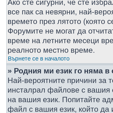
Ако сте сигурни, че сте избр
все пак са невярни, най-вер
времето през лятото (която с
Форумите не могат да отчитат
време на летните месеци вре
реалното местно време.
Върнете се в началото
» Родния ми език го няма в
Най-вероятните причини за т
инсталрал файлове с вашия 
на вашия език. Попитайте а
файл с вашия език, който да 