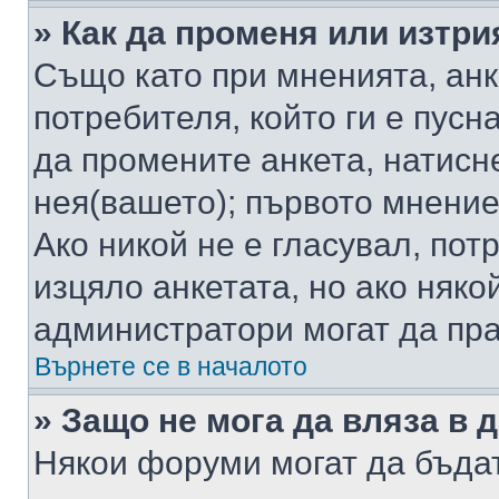
» Как да променя или изтри
Също като при мненията, анк
потребителя, който ги е пусн
да промените анкета, натисн
нея(вашето); първото мнение
Ако никой не е гласувал, по
изцяло анкетата, но ако няко
администратори могат да пр
Върнете се в началото
» Защо не мога да вляза в
Някои форуми могат да бъда