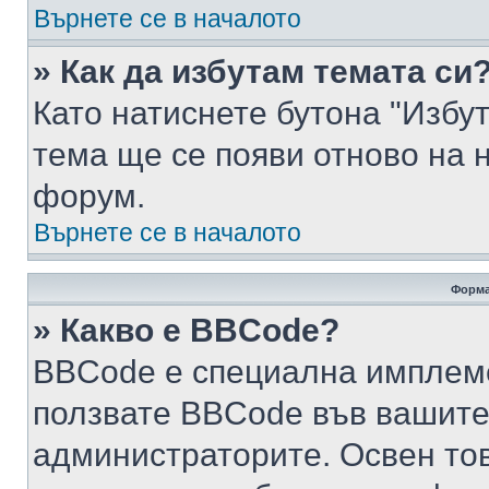
Върнете се в началото
» Как да избутам темата си
Като натиснете бутона "Избут
тема ще се появи отново на 
форум.
Върнете се в началото
Форма
» Какво е BBCode?
BBCode е специална имплем
ползвате BBCode във вашите
администраторите. Освен то