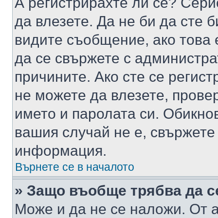
А регистрирахте ли се? Серио
да влезете. Да не би да сте 
видите съобщение, ако това 
да се свържете с администра
причините. Ако сте се регист
не можете да влезете, пров
името и паролата си. Обикно
вашия случай не е, свържете
информация.
Върнете се в началото
» Защо въобще трябва да с
Може и да не се наложи. От