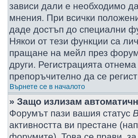
зависи дали е необходимо да 
мнения. При всички положени
даде достъп до специални фу
Някои от тези функции са ли
пращане на мейл през форума
други. Регистрацията отнема
препоръчително да се регист
Върнете се в началото
» Защо излизам автоматич
Форумът пази вашия статус
В
активността ви престане (нап
форумите). Това се прави, за