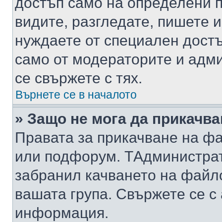
достъп само на определени п
видите, разгледате, пишете и
нуждаете от специален достъ
само от модераторите и адм
се свържете с тях.
Върнете се в началото
» Защо не мога да прикачв
Правата за прикачване на фа
или подфорум. TАдминистра
забранил качването на файл
вашата група. Свържете се с
информация.