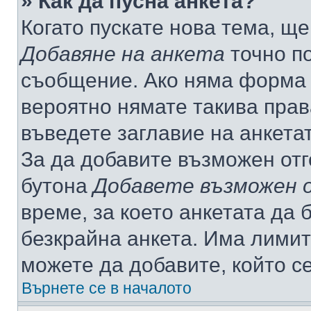
» Как да пусна анкета?
Когато пускате нова тема, щ
Добавяне на анкета
точно по
съобщение. Ако няма форма з
вероятно нямате такива прав
въведете заглавие на анкета
За да добавите възможен отг
бутона
Добавете възможен 
време, за което анкетата да 
безкрайна анкета. Има лимит
можете да добавите, който с
Върнете се в началото