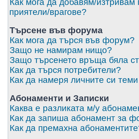
Как мога да добавям/изтривам 
приятели/врагове?
Търсене във форума
Как мога да търся във форум?
Защо не намирам нищо?
Защо търсенето връща бяла ст
Как да търся потребители?
Как да намеря личните си теми
Абонаменти и Записки
Каква е разликата м/у абонаме
Как да запиша абонамент за ф
Как да премахна абонаментите