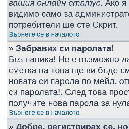
вашия онлайн статус
. Ако 
видимо само за администрато
потребители ще сте Скрит.
Върнете се в началото
» Забравих си паролата!
Без паника! Не е възможно да
сметка на това ще ви бъде с
новата си парола по мейл, о
си паролата!
. След това про
получите нова парола за нул
Върнете се в началото
» Добре, регистрирах се, но