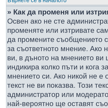
Върнете се в началото
» Как да променя или изтр
Освен ако не сте администра
променяте или изтривате са
да промените съобщението с
за съответното мнение. Ако 
ви, в дъното на мнението ви 
индикира колко пъти и кога 
мнението си. Ако никой не е 
текст не ви показва. Този тек
администратор или модерато
най-вероятно ще оставят съ