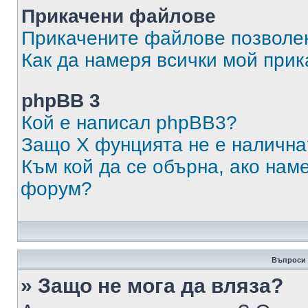
Прикачени файлове
Прикачените файлове позволен
Как да намеря всички мой при
phpBB 3
Кой е написал phpBB3?
Защо X фунцията не е налична
Към кой да се обърна, ако нам
форум?
Въпроси 
» Защо не мога да вляза?