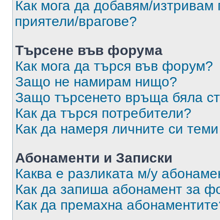
Как мога да добавям/изтривам 
приятели/врагове?
Търсене във форума
Как мога да търся във форум?
Защо не намирам нищо?
Защо търсенето връща бяла ст
Как да търся потребители?
Как да намеря личните си теми
Абонаменти и Записки
Каква е разликата м/у абонаме
Как да запиша абонамент за ф
Как да премахна абонаментите