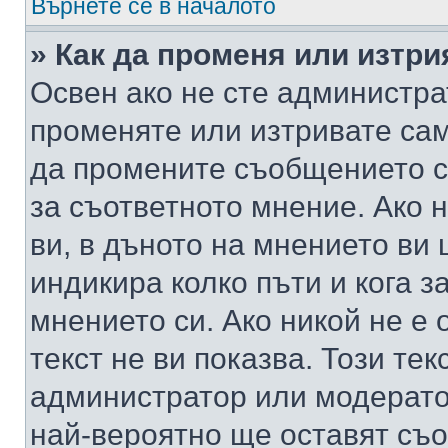
Върнете се в началото
» Как да променя или изтр
Освен ако не сте администра
променяте или изтривате са
да промените съобщението с
за съответното мнение. Ако 
ви, в дъното на мнението ви 
индикира колко пъти и кога 
мнението си. Ако никой не е 
текст не ви показва. Този тек
администратор или модерато
най-вероятно ще оставят съ