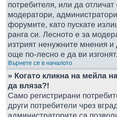
потребителя, или да отличат
модератори, администратори 
форумите, като пускате изли
ранга си. Лесното е за моде
изтрият ненужните мнения и 
още по-лесно е да ви изгонят
Върнете се в началото
» Когато кликна на мейла н
да вляза?!
Само регистрирани потребит
други потребители чрез вгра
администраторите са позволи