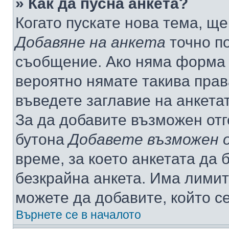
» Как да пусна анкета?
Когато пускате нова тема, щ
Добавяне на анкета
точно по
съобщение. Ако няма форма з
вероятно нямате такива прав
въведете заглавие на анкета
За да добавите възможен отг
бутона
Добавете възможен 
време, за което анкетата да 
безкрайна анкета. Има лимит
можете да добавите, който с
Върнете се в началото