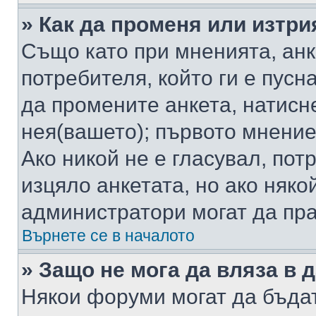
» Как да променя или изтри
Също като при мненията, анк
потребителя, който ги е пусн
да промените анкета, натисн
нея(вашето); първото мнение
Ако никой не е гласувал, по
изцяло анкетата, но ако няко
администратори могат да пр
Върнете се в началото
» Защо не мога да вляза в
Някои форуми могат да бъда