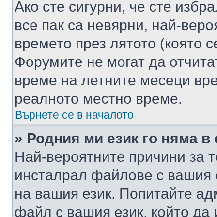
Ако сте сигурни, че сте избр
все пак са невярни, най-вер
времето през лятото (която с
Форумите не могат да отчитат
време на летните месеци вре
реалното местно време.
Върнете се в началото
» Родния ми език го няма в
Най-вероятните причини за т
инсталрал файлове с вашия 
на вашия език. Попитайте а
файл с вашия език, който да 