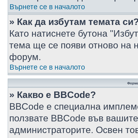
Върнете се в началото
» Как да избутам темата си
Като натиснете бутона "Избут
тема ще се появи отново на 
форум.
Върнете се в началото
Форма
» Какво е BBCode?
BBCode е специална имплем
ползвате BBCode във вашите
администраторите. Освен то