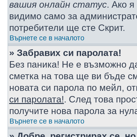
вашия онлайн статус
. Ако 
видимо само за администрато
потребители ще сте Скрит.
Върнете се в началото
» Забравих си паролата!
Без паника! Не е възможно да
сметка на това ще ви бъде с
новата си парола по мейл, о
си паролата!
. След това про
получите нова парола за нул
Върнете се в началото
» Добре, регистрирах се, но