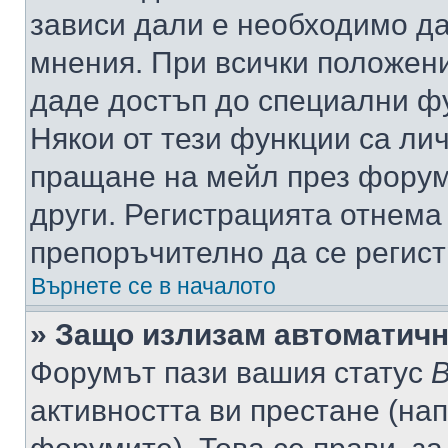
зависи дали е необходимо да 
мнения. При всички положени
даде достъп до специални фу
Някои от тези функции са ли
пращане на мейл през форума
други. Регистрацията отнема
препоръчително да се регист
Върнете се в началото
» Защо излизам автоматич
Форумът пази вашия статус
В
активността ви престане (нап