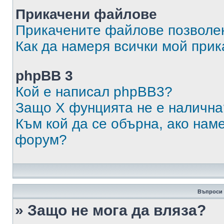
Прикачени файлове
Прикачените файлове позволен
Как да намеря всички мой при
phpBB 3
Кой е написал phpBB3?
Защо X фунцията не е налична
Към кой да се обърна, ако нам
форум?
Въпроси 
» Защо не мога да вляза?