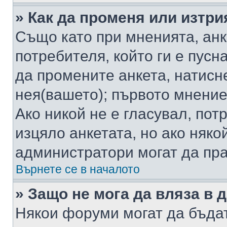
» Как да променя или изтри
Също като при мненията, анк
потребителя, който ги е пусн
да промените анкета, натисн
нея(вашето); първото мнение
Ако никой не е гласувал, по
изцяло анкетата, но ако няко
администратори могат да пр
Върнете се в началото
» Защо не мога да вляза в
Някои форуми могат да бъда