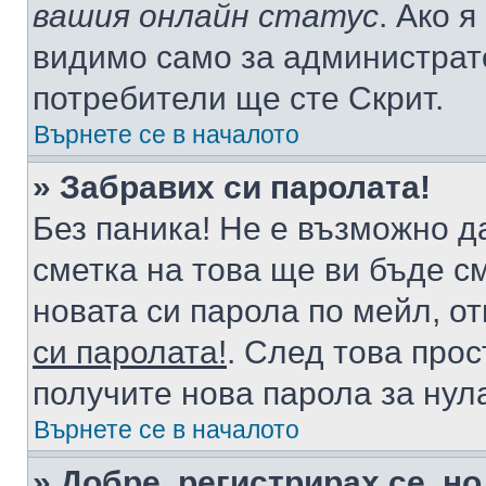
вашия онлайн статус
. Ако 
видимо само за администрато
потребители ще сте Скрит.
Върнете се в началото
» Забравих си паролата!
Без паника! Не е възможно да
сметка на това ще ви бъде с
новата си парола по мейл, о
си паролата!
. След това про
получите нова парола за нул
Върнете се в началото
» Добре, регистрирах се, но