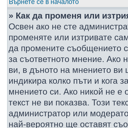
Върнете се в началото
» Как да променя или изтр
Освен ако не сте администра
променяте или изтривате са
да промените съобщението с
за съответното мнение. Ако 
ви, в дъното на мнението ви 
индикира колко пъти и кога 
мнението си. Ако никой не е 
текст не ви показва. Този тек
администратор или модерато
най-вероятно ще оставят съ