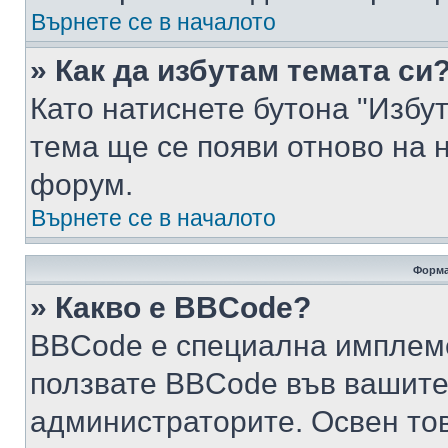
Върнете се в началото
» Как да избутам темата си
Като натиснете бутона "Избут
тема ще се появи отново на 
форум.
Върнете се в началото
Форма
» Какво е BBCode?
BBCode е специална имплем
ползвате BBCode във вашите
администраторите. Освен то